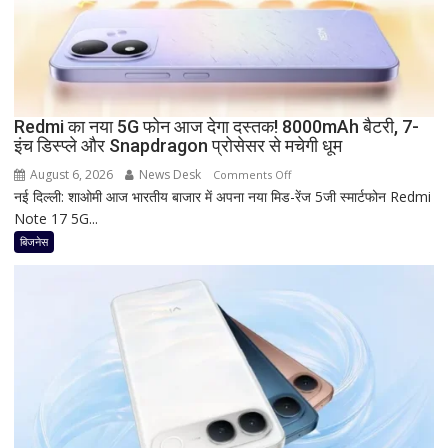
Baroda?
सीनियर
सिटीजन
को
मिल
Redmi का नया 5G फोन आज देगा दस्तक! 8000mAh बैटरी, 7-
रहा
इंच डिस्प्ले और Snapdragon प्रोसेसर से मचेगी धूम
ज्यादा
फायदा,
August 6, 2026
News Desk
on
Comments Off
जानिए
नई दिल्ली: शाओमी आज भारतीय बाजार में अपना नया मिड-रेंज 5जी स्मार्टफोन Redmi
Redmi
नई
Note 17 5G...
का
ब्याज
नया
बिजनेस
दरें
5G
फोन
आज
देगा
दस्तक!
8000mAh
बैटरी,
7-
इंच