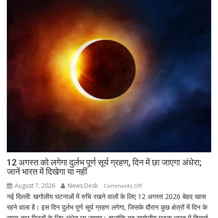
जीत…
उपचुनाव
नतीजों
पर
BJP
अध्यक्ष
नितिन
नवीन
का
पहला
रिएक्शन,
आत्ममंथन
का
किया
ऐलान
12 अगस्त को लगेगा दुर्लभ पूर्ण सूर्य ग्रहण, दिन में छा जाएगा अंधेरा;
जानें भारत में दिखेगा या नहीं
August 7, 2026
News Desk
on
Comments Off
नई दिल्ली: खगोलीय घटनाओं में रुचि रखने वालों के लिए 12 अगस्त 2026 बेहद खास
12
रहने वाला है। इस दिन दुर्लभ पूर्ण सूर्य ग्रहण लगेगा, जिसके दौरान कुछ क्षेत्रों में दिन के
अगस्त
समय कुछ मिनटों के लिए अंधेरा छा जाएगा। हालांकि यह खगोलीय घटना भारत में दिखाई
को