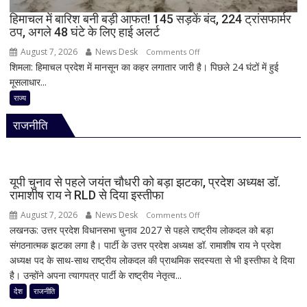
की
मौत,
हिमाचल में बारिश बनी बड़ी आफत! 145 सड़कें बंद, 224 ट्रांसफार्मर
ठप, अगले 48 घंटे के लिए हाई अलर्ट
कई
घायल
August 7, 2026
News Desk
on
Comments Off
शिमला: हिमाचल प्रदेश में मानसून का कहर लगातार जारी है। पिछले 24 घंटों में हुई
हिमाचल
मूसलाधार...
में
बारिश
राज्य
बनी
राजनीति
बड़ी
आफत!
145
सड़कें
यूपी चुनाव से पहले जयंत चौधरी को बड़ा झटका, प्रदेश अध्यक्ष डॉ.
बंद,
रामाशीष राय ने RLD से दिया इस्तीफा
224
August 7, 2026
News Desk
on
Comments Off
ट्रांसफार्मर
लखनऊ: उत्तर प्रदेश विधानसभा चुनाव 2027 से पहले राष्ट्रीय लोकदल को बड़ा
यूपी
ठप,
संगठनात्मक झटका लगा है। पार्टी के उत्तर प्रदेश अध्यक्ष डॉ. रामाशीष राय ने प्रदेश
चुनाव
अगले
अध्यक्ष पद के साथ-साथ राष्ट्रीय लोकदल की प्राथमिक सदस्यता से भी इस्तीफा दे दिया
से
48
है। उन्होंने अपना त्यागपत्र पार्टी के राष्ट्रीय नेतृत्व...
पहले
घंटे
जयंत
देश
राजनीति
के
चौधरी