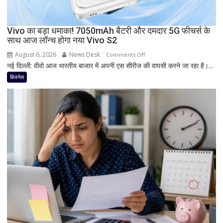
डिस्प्ले
और
Snapdragon
Vivo का बड़ा धमाका! 7050mAh बैटरी और दमदार 5G फीचर्स के
साथ आज लॉन्च होगा नया Vivo S2
प्रोसेसर
से
August 6, 2026
News Desk
on
Comments Off
मचेगी
नई दिल्ली: वीवो आज भारतीय बाजार में अपनी एस सीरीज की वापसी करने जा रहा है।...
Vivo
धूम
का
बिजनेस
बड़ा
धमाका!
7050mAh
बैटरी
और
दमदार
5G
फीचर्स
के
साथ
आज
लॉन्च
होगा