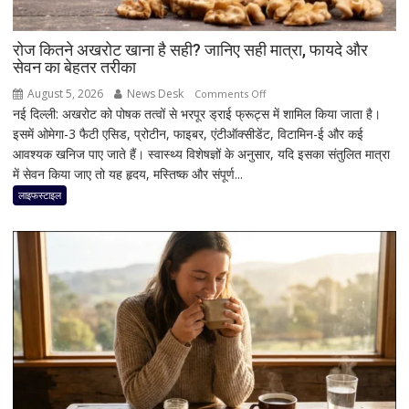
जानिए
बड़े
कारण
रोज कितने अखरोट खाना है सही? जानिए सही मात्रा, फायदे और
सेवन का बेहतर तरीका
और
समाधान
August 5, 2026
News Desk
on
Comments Off
नई दिल्ली: अखरोट को पोषक तत्वों से भरपूर ड्राई फ्रूट्स में शामिल किया जाता है।
रोज
इसमें ओमेगा-3 फैटी एसिड, प्रोटीन, फाइबर, एंटीऑक्सीडेंट, विटामिन-ई और कई
कितने
आवश्यक खनिज पाए जाते हैं। स्वास्थ्य विशेषज्ञों के अनुसार, यदि इसका संतुलित मात्रा
अखरोट
में सेवन किया जाए तो यह हृदय, मस्तिष्क और संपूर्ण...
खाना
है
लाइफस्टाइल
सही?
जानिए
सही
मात्रा,
फायदे
और
सेवन
का
बेहतर
तरीका