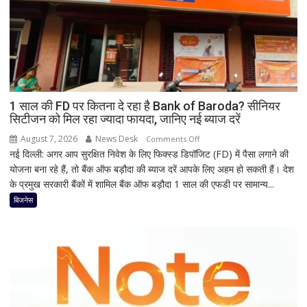
है
मां
काली
का
श्रृंगार?
जानिए
हृदयपीठ
1 साल की FD पर कितना दे रहा है Bank of Baroda? सीनियर
सिटीजन को मिल रहा ज्यादा फायदा, जानिए नई ब्याज दरें
का
धार्मिक
August 7, 2026
News Desk
on
Comments Off
रहस्य
नई दिल्ली: अगर आप सुरक्षित निवेश के लिए फिक्स्ड डिपॉजिट (FD) में पैसा लगाने की
1
योजना बना रहे हैं, तो बैंक ऑफ बड़ौदा की ब्याज दरें आपके लिए अहम हो सकती हैं। देश
साल
के प्रमुख सरकारी बैंकों में शामिल बैंक ऑफ बड़ौदा 1 साल की एफडी पर सामान्य...
की
FD
बिजनेस
पर
कितना
दे
रहा
है
Bank
of