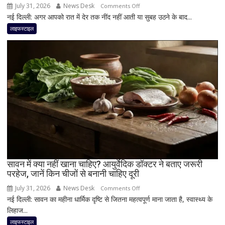
सकती
July 31, 2026
News Desk
on
Comments Off
है
नई दिल्ली: अगर आपको रात में देर तक नींद नहीं आती या सुबह उठने के बाद...
रात
एनर्जी;
में
लाइफस्टाइल
जानिए
सोने
क्या
से
है
पहले
मॉर्निंग
2
रूटीन
कीवी
खाने
से
मिल
सकते
हैं
कई
फायदे!
सावन में क्या नहीं खाना चाहिए? आयुर्वेदिक डॉक्टर ने बताए जरूरी
डॉक्टर
परहेज, जानें किन चीजों से बनानी चाहिए दूरी
ने
July 31, 2026
News Desk
on
Comments Off
बताया
नई दिल्ली: सावन का महीना धार्मिक दृष्टि से जितना महत्वपूर्ण माना जाता है, स्वास्थ्य के
सावन
कैसे
लिहाज...
में
सुधर
क्या
लाइफस्टाइल