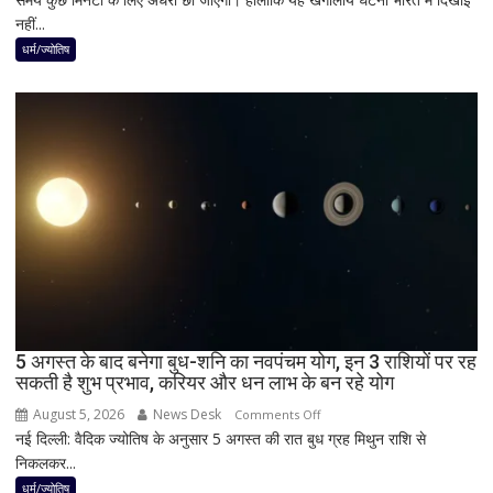
नहीं...
लगेगा
दुर्लभ
धर्म/ज्योतिष
पूर्ण
सूर्य
ग्रहण,
दिन
में
छा
जाएगा
अंधेरा;
जानें
भारत
में
दिखेगा
5 अगस्त के बाद बनेगा बुध-शनि का नवपंचम योग, इन 3 राशियों पर रह
या
सकती है शुभ प्रभाव, करियर और धन लाभ के बन रहे योग
नहीं
August 5, 2026
News Desk
on
Comments Off
नई दिल्ली: वैदिक ज्योतिष के अनुसार 5 अगस्त की रात बुध ग्रह मिथुन राशि से
5
निकलकर...
अगस्त
के
धर्म/ज्योतिष