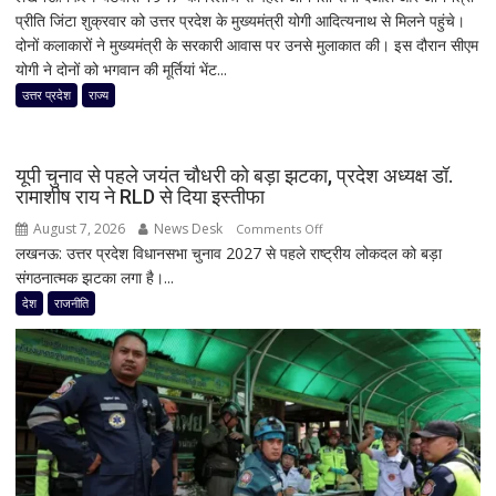
प्रीति जिंटा शुक्रवार को उत्तर प्रदेश के मुख्यमंत्री योगी आदित्यनाथ से मिलने पहुंचे।
देओल-
दोनों कलाकारों ने मुख्यमंत्री के सरकारी आवास पर उनसे मुलाकात की। इस दौरान सीएम
प्रीति
योगी ने दोनों को भगवान की मूर्तियां भेंट...
जिंटा
ने
उत्तर प्रदेश
राज्य
सीएम
योगी
से
यूपी चुनाव से पहले जयंत चौधरी को बड़ा झटका, प्रदेश अध्यक्ष डॉ.
की
रामाशीष राय ने RLD से दिया इस्तीफा
मुलाकात,
August 7, 2026
News Desk
on
Comments Off
‘बंटवारा
लखनऊ: उत्तर प्रदेश विधानसभा चुनाव 2027 से पहले राष्ट्रीय लोकदल को बड़ा
यूपी
1947’
संगठनात्मक झटका लगा है।...
चुनाव
के
से
देश
राजनीति
प्रमोशन
पहले
में
जयंत
कही
चौधरी
दिल
को
की
बड़ा
बात
झटका,
प्रदेश
अध्यक्ष