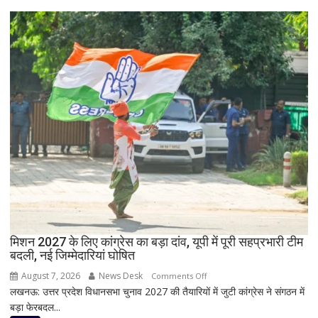
लिए
को
हाई
बड़ा
अलर्ट
झटका,
प्रदेश
अध्यक्ष
डॉ.
रामाशीष
राय
ने
RLD
से
दिया
इस्तीफा
मिशन 2027 के लिए कांग्रेस का बड़ा दांव, यूपी में पूरी सहप्रभारी टीम
बदली, नई जिम्मेदारियां घोषित
August 7, 2026
News Desk
on
Comments Off
लखनऊ: उत्तर प्रदेश विधानसभा चुनाव 2027 की तैयारियों में जुटी कांग्रेस ने संगठन में
मिशन
बड़ा फेरबदल...
2027