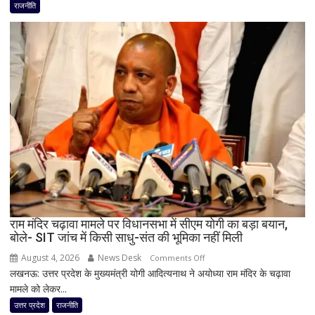
के
राजनीति
लिए
कांग्रेस
का
बड़ा
दांव,
यूपी
में
पूरी
सहप्रभारी
टीम
बदली,
नई
जिम्मेदारियां
घोषित
राम मंदिर चढ़ावा मामले पर विधानसभा में सीएम योगी का बड़ा बयान,
बोले- SIT जांच में किसी साधु-संत की भूमिका नहीं मिली
August 4, 2026
News Desk
on
Comments Off
लखनऊ: उत्तर प्रदेश के मुख्यमंत्री योगी आदित्यनाथ ने अयोध्या राम मंदिर के चढ़ावा
राम
मामले को लेकर...
मंदिर
चढ़ावा
उत्तर प्रदेश
राजनीति