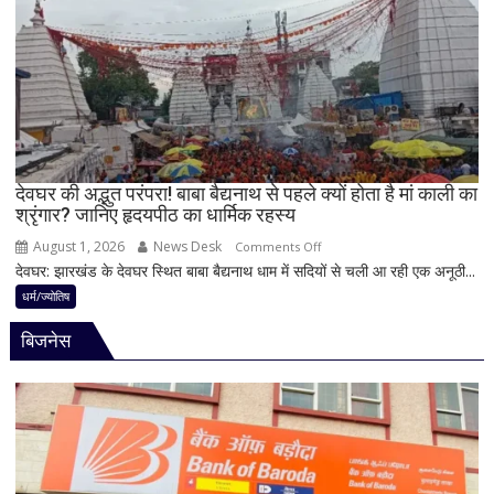
के
से
बन
पहले
रहे
जान
योग
लें
ये
4
अहम
नियम,
देवघर की अद्भुत परंपरा! बाबा बैद्यनाथ से पहले क्यों होता है मां काली का
श्रृंगार? जानिए हृदयपीठ का धार्मिक रहस्य
तभी
पूर्ण
August 1, 2026
News Desk
on
Comments Off
मानी
देवघर: झारखंड के देवघर स्थित बाबा बैद्यनाथ धाम में सदियों से चली आ रही एक अनूठी...
देवघर
जाती
की
धर्म/ज्योतिष
है
अद्भुत
भगवान
बिजनेस
परंपरा!
शिव
बाबा
की
बैद्यनाथ
पूजा
से
पहले
क्यों
होता