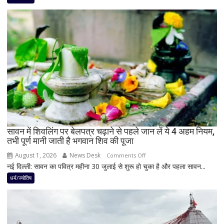
बाद
बनेगा
बुध-
शनि
का
नवपंचम
योग,
इन
3
राशियों
पर
रह
सावन में शिवलिंग पर बेलपत्र चढ़ाने से पहले जान लें ये 4 अहम नियम,
तभी पूर्ण मानी जाती है भगवान शिव की पूजा
सकती
है
August 1, 2026
News Desk
on
Comments Off
शुभ
नई दिल्ली: सावन का पवित्र महीना 30 जुलाई से शुरू हो चुका है और पहला सावन...
सावन
प्रभाव,
में
धर्म/ज्योतिष
करियर
शिवलिंग
और
पर
धन
बेलपत्र
लाभ
चढ़ाने