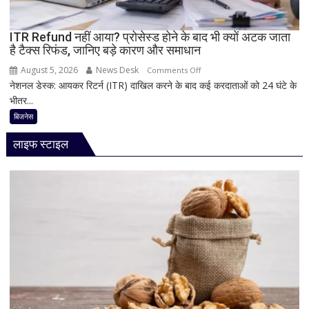
नया
Vivo
ITR Refund नहीं आया? प्रोसेस्ड होने के बाद भी क्यों अटक जाता
S2
है टैक्स रिफंड, जानिए बड़े कारण और समाधान
August 5, 2026
News Desk
on
Comments Off
नेशनल डेस्क: आयकर रिटर्न (ITR) दाखिल करने के बाद कई करदाताओं को 24 घंटे के
ITR
भीतर...
Refund
नहीं
बिजनेस
आया?
लाइफ स्टाइल
प्रोसेस्ड
होने
के
बाद
भी
क्यों
अटक
जाता
है
टैक्स
रिफंड,