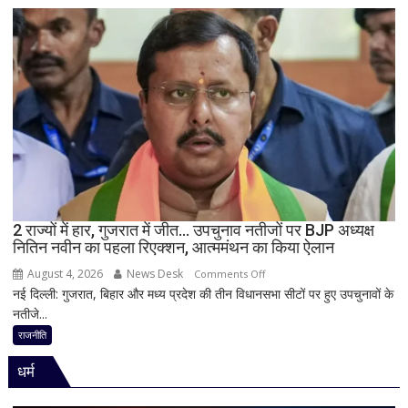
मामले
पर
विधानसभा
में
सीएम
योगी
का
बड़ा
बयान,
बोले-
SIT
जांच
2 राज्यों में हार, गुजरात में जीत… उपचुनाव नतीजों पर BJP अध्यक्ष
नितिन नवीन का पहला रिएक्शन, आत्ममंथन का किया ऐलान
में
किसी
August 4, 2026
News Desk
on
Comments Off
साधु-
नई दिल्ली: गुजरात, बिहार और मध्य प्रदेश की तीन विधानसभा सीटों पर हुए उपचुनावों के
2
संत
नतीजे...
राज्यों
की
में
राजनीति
भूमिका
हार,
नहीं
धर्म
गुजरात
मिली
में