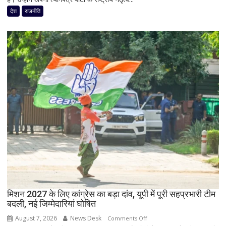
Oppo-
जयंत
देश
राजनीति
Vivo
चौधरी
और
को
Nothing
बड़ा
पर
झटका,
भी
प्रदेश
बड़ी
अध्यक्ष
छूट
डॉ.
रामाशीष
राय
ने
RLD
से
दिया
इस्तीफा
मिशन 2027 के लिए कांग्रेस का बड़ा दांव, यूपी में पूरी सहप्रभारी टीम
बदली, नई जिम्मेदारियां घोषित
August 7, 2026
News Desk
on
Comments Off