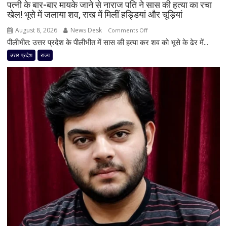
पत्नी के बार-बार मायके जाने से नाराज पति ने सास की हत्या का रचा
खेल! भूसे में जलाया शव, राख में मिलीं हड्डियां और चूड़ियां
August 8, 2026
News Desk
on
Comments Off
पीलीभीत: उत्तर प्रदेश के पीलीभीत में सास की हत्या कर शव को भूसे के ढेर में...
पत्नी
के
उत्तर प्रदेश
राज्य
बार-
बार
मायके
जाने
से
नाराज
पति
ने
सास
की
हत्या
का
रचा
खेल!
भूसे