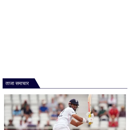
बारिश
के
आसार;
उमस
फिर
बढ़ाएगी
परेशानी
ताजा समाचार