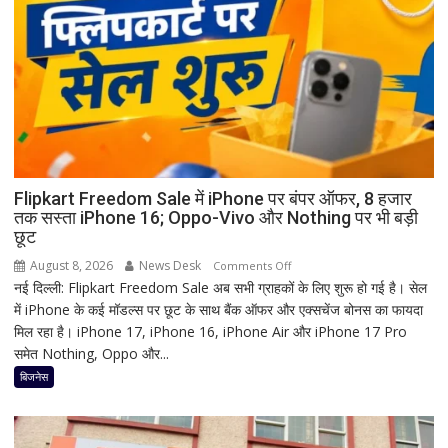
क्यों
होता
है
मां
काली
का
श्रृंगार?
जानिए
हृदयपीठ
Flipkart Freedom Sale में iPhone पर बंपर ऑफर, 8 हजार
तक सस्ता iPhone 16; Oppo-Vivo और Nothing पर भी बड़ी
का
छूट
धार्मिक
रहस्य
August 8, 2026
News Desk
on
Comments Off
नई दिल्ली: Flipkart Freedom Sale अब सभी ग्राहकों के लिए शुरू हो गई है। सेल
Flipkart
में iPhone के कई मॉडल्स पर छूट के साथ बैंक ऑफर और एक्सचेंज बोनस का फायदा
Freedom
मिल रहा है। iPhone 17, iPhone 16, iPhone Air और iPhone 17 Pro
Sale
समेत Nothing, Oppo और...
में
iPhone
बिजनेस
पर
बंपर
ऑफर,