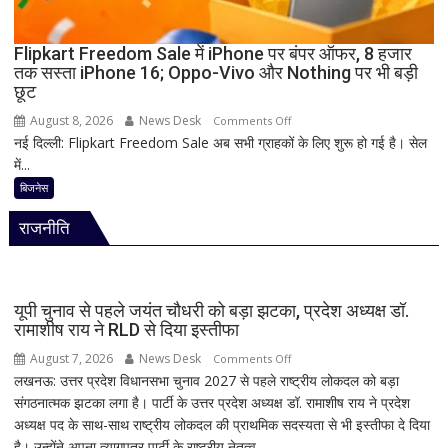
लाइन
व्हिप,
10
Flipkart Freedom Sale में iPhone पर बंपर ऑफर, 8 हजार
तक सस्ता iPhone 16; Oppo-Vivo और Nothing पर भी बड़ी
से
छूट
12
अगस्त
August 8, 2026
News Desk
on
Comments Off
तक
नई दिल्ली: Flipkart Freedom Sale अब सभी ग्राहकों के लिए शुरू हो गई है। सेल
Flipkart
सांसदों
में...
Freedom
की
Sale
बिजनेस
मौजूदगी
में
अनिवार्य
राजनीति
iPhone
पर
बंपर
ऑफर,
यूपी चुनाव से पहले जयंत चौधरी को बड़ा झटका, प्रदेश अध्यक्ष डॉ.
8
रामाशीष राय ने RLD से दिया इस्तीफा
हजार
August 7, 2026
News Desk
on
Comments Off
तक
लखनऊ: उत्तर प्रदेश विधानसभा चुनाव 2027 से पहले राष्ट्रीय लोकदल को बड़ा
यूपी
सस्ता
संगठनात्मक झटका लगा है। पार्टी के उत्तर प्रदेश अध्यक्ष डॉ. रामाशीष राय ने प्रदेश
चुनाव
iPhone
अध्यक्ष पद के साथ-साथ राष्ट्रीय लोकदल की प्राथमिक सदस्यता से भी इस्तीफा दे दिया
से
16;
है। उन्होंने अपना त्यागपत्र पार्टी के राष्ट्रीय नेतृत्व...
पहले