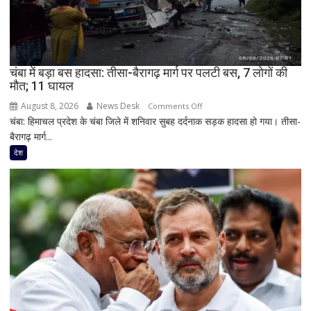
चोटिल;
टेस्ट
सीरीज
से
चंबा में बड़ा बस हादसा: तीसा-बैरागढ़ मार्ग पर पलटी बस, 7 लोगों की
हो
मौत; 11 घायल
सकते
हैं
August 8, 2026
News Desk
on
Comments Off
बाहर
चंबा: हिमाचल प्रदेश के चंबा जिले में शनिवार सुबह दर्दनाक सड़क हादसा हो गया। तीसा-
चंबा
बैरागढ़ मार्ग...
में
बड़ा
देश
बस
हादसा:
तीसा-
बैरागढ़
मार्ग
पर
पलटी
बस,
7
लोगों