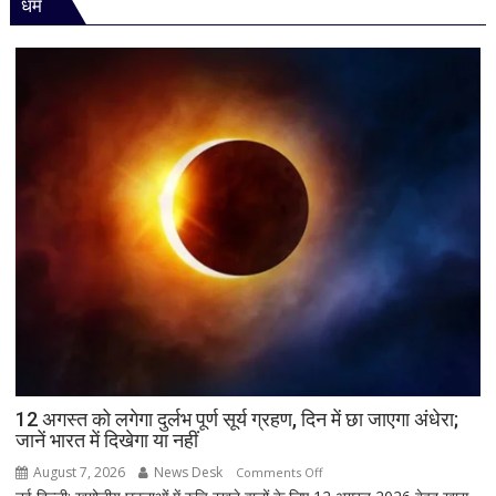
धर्म
गुजरात
मिली
में
जीत…
उपचुनाव
नतीजों
पर
BJP
अध्यक्ष
नितिन
नवीन
का
पहला
रिएक्शन,
आत्ममंथन
का
किया
ऐलान
12 अगस्त को लगेगा दुर्लभ पूर्ण सूर्य ग्रहण, दिन में छा जाएगा अंधेरा;
जानें भारत में दिखेगा या नहीं
August 7, 2026
News Desk
on
Comments Off
12