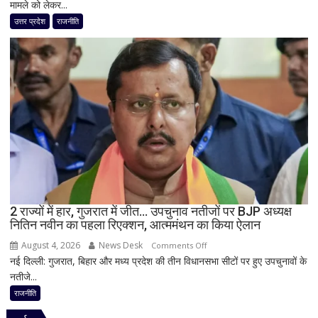
मामले को लेकर...
मंदिर
चढ़ावा
उत्तर प्रदेश
राजनीति
मामले
पर
विधानसभा
में
सीएम
योगी
का
बड़ा
बयान,
बोले-
SIT
जांच
2 राज्यों में हार, गुजरात में जीत… उपचुनाव नतीजों पर BJP अध्यक्ष
नितिन नवीन का पहला रिएक्शन, आत्ममंथन का किया ऐलान
में
किसी
August 4, 2026
News Desk
on
Comments Off
साधु-
नई दिल्ली: गुजरात, बिहार और मध्य प्रदेश की तीन विधानसभा सीटों पर हुए उपचुनावों के
2
संत
नतीजे...
राज्यों
की
में
राजनीति
भूमिका
हार,
नहीं