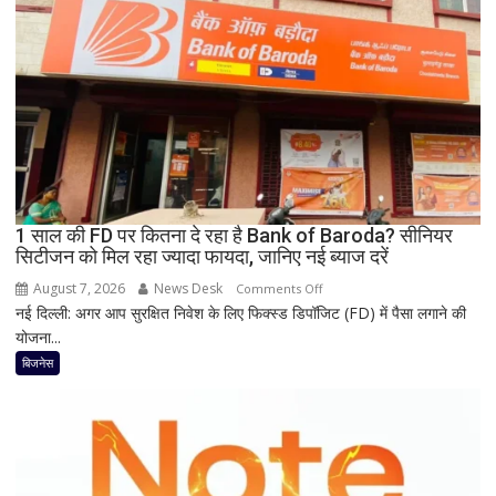
8
हजार
तक
सस्ता
iPhone
16;
Oppo-
Vivo
और
1 साल की FD पर कितना दे रहा है Bank of Baroda? सीनियर
Nothing
सिटीजन को मिल रहा ज्यादा फायदा, जानिए नई ब्याज दरें
पर
भी
August 7, 2026
News Desk
on
Comments Off
बड़ी
नई दिल्ली: अगर आप सुरक्षित निवेश के लिए फिक्स्ड डिपॉजिट (FD) में पैसा लगाने की
1
छूट
योजना...
साल
की
बिजनेस
FD
पर
कितना
दे
रहा