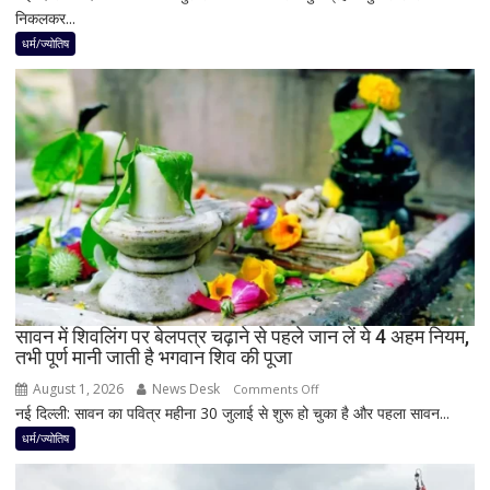
निकलकर...
अगस्त
के
धर्म/ज्योतिष
बाद
बनेगा
बुध-
शनि
का
नवपंचम
योग,
इन
3
राशियों
पर
रह
सावन में शिवलिंग पर बेलपत्र चढ़ाने से पहले जान लें ये 4 अहम नियम,
तभी पूर्ण मानी जाती है भगवान शिव की पूजा
सकती
है
August 1, 2026
News Desk
on
Comments Off
शुभ
नई दिल्ली: सावन का पवित्र महीना 30 जुलाई से शुरू हो चुका है और पहला सावन...
सावन
प्रभाव,
में
धर्म/ज्योतिष
करियर
शिवलिंग
और
पर