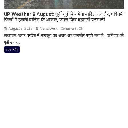
शामिल;
हाईकोर्ट
UP Weather 8 August: पूर्वी यूपी में थमेगा बारिश का दौर, पश्चिमी
ने
जिलों में हल्की बारिश के आसार; उमस फिर बढ़ाएगी परेशानी
दी
August 8, 2026
News Desk
on
Comments Off
अनुमति
लखनऊ: उत्तर प्रदेश में मानसून का असर अब कमजोर पड़ने लगा है। शनिवार को
UP
Weather
पूर्वी उत्तर...
8
उत्तर प्रदेश
August:
पूर्वी
यूपी
में
थमेगा
बारिश
का
दौर,
पश्चिमी
जिलों
में
हल्की