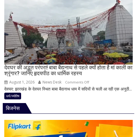
धन
बेलपत्र
लाभ
चढ़ाने
के
से
बन
पहले
रहे
जान
योग
लें
ये
4
अहम
नियम,
देवघर की अद्भुत परंपरा! बाबा बैद्यनाथ से पहले क्यों होता है मां काली का
श्रृंगार? जानिए हृदयपीठ का धार्मिक रहस्य
तभी
पूर्ण
August 1, 2026
News Desk
on
Comments Off
मानी
देवघर: झारखंड के देवघर स्थित बाबा बैद्यनाथ धाम में सदियों से चली आ रही एक अनूठी...
देवघर
जाती
की
धर्म/ज्योतिष
है
अद्भुत
भगवान
बिजनेस
परंपरा!
शिव
बाबा
की
बैद्यनाथ
पूजा
से
पहले