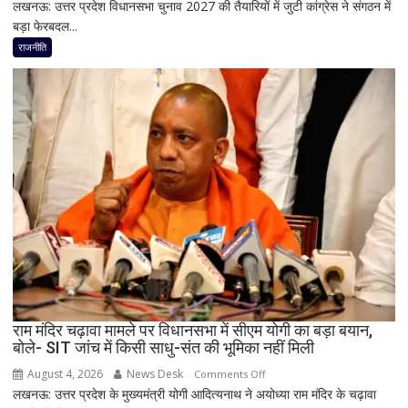
लखनऊ: उत्तर प्रदेश विधानसभा चुनाव 2027 की तैयारियों में जुटी कांग्रेस ने संगठन में
मिशन
बड़ा फेरबदल...
2027
के
राजनीति
लिए
कांग्रेस
का
बड़ा
दांव,
यूपी
में
पूरी
सहप्रभारी
टीम
बदली,
नई
जिम्मेदारियां
घोषित
राम मंदिर चढ़ावा मामले पर विधानसभा में सीएम योगी का बड़ा बयान,
बोले- SIT जांच में किसी साधु-संत की भूमिका नहीं मिली
August 4, 2026
News Desk
on
Comments Off
लखनऊ: उत्तर प्रदेश के मुख्यमंत्री योगी आदित्यनाथ ने अयोध्या राम मंदिर के चढ़ावा
राम