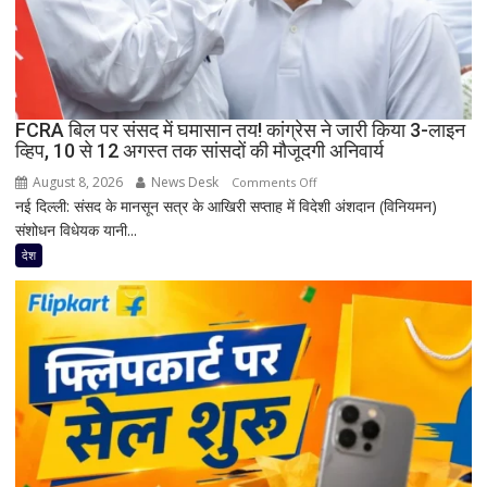
की
मौत;
11
घायल
FCRA बिल पर संसद में घमासान तय! कांग्रेस ने जारी किया 3-लाइन
व्हिप, 10 से 12 अगस्त तक सांसदों की मौजूदगी अनिवार्य
August 8, 2026
News Desk
on
Comments Off
नई दिल्ली: संसद के मानसून सत्र के आखिरी सप्ताह में विदेशी अंशदान (विनियमन)
FCRA
संशोधन विधेयक यानी...
बिल
पर
देश
संसद
में
घमासान
तय!
कांग्रेस
ने
जारी
किया
3-