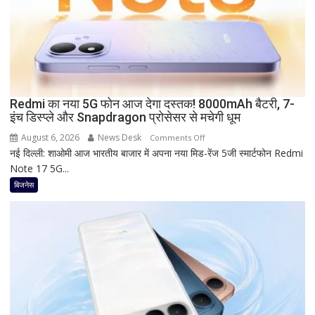
है
Bank
of
Baroda?
सीनियर
सिटीजन
को
Redmi का नया 5G फोन आज देगा दस्तक! 8000mAh बैटरी, 7-
इंच डिस्प्ले और Snapdragon प्रोसेसर से मचेगी धूम
मिल
रहा
August 6, 2026
News Desk
on
Comments Off
ज्यादा
नई दिल्ली: शाओमी आज भारतीय बाजार में अपना नया मिड-रेंज 5जी स्मार्टफोन Redmi
Redmi
फायदा,
Note 17 5G...
का
जानिए
नया
बिजनेस
नई
5G
ब्याज
फोन
दरें
आज
देगा
दस्तक!
8000mAh
बैटरी,
7-