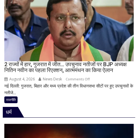
विधानसभा
में
सीएम
योगी
का
बड़ा
बयान,
बोले-
SIT
जांच
2 राज्यों में हार, गुजरात में जीत… उपचुनाव नतीजों पर BJP अध्यक्ष
नितिन नवीन का पहला रिएक्शन, आत्ममंथन का किया ऐलान
में
किसी
August 4, 2026
News Desk
on
Comments Off
साधु-
नई दिल्ली: गुजरात, बिहार और मध्य प्रदेश की तीन विधानसभा सीटों पर हुए उपचुनावों के
2
संत
नतीजे...
राज्यों
की
में
राजनीति
भूमिका
हार,
नहीं
धर्म
गुजरात
मिली
में
जीत…
उपचुनाव