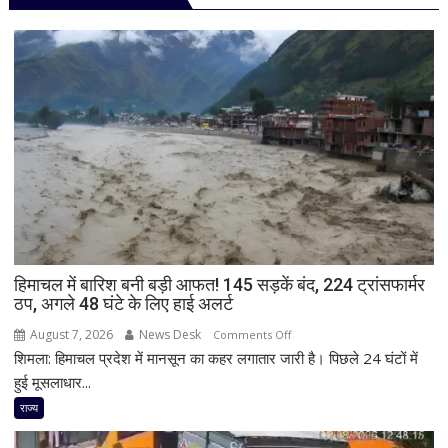
हिमाचल में बारिश बनी बड़ी आफत! 145 सड़कें बंद, 224 ट्रांसफार्मर
ठप, अगले 48 घंटे के लिए हाई अलर्ट
August 7, 2026
News Desk
on
Comments Off
शिमला: हिमाचल प्रदेश में मानसून का कहर लगातार जारी है। पिछले 24 घंटों में
हिमाचल
में
हुई मूसलाधार...
बारिश
राज्य
बनी
बड़ी