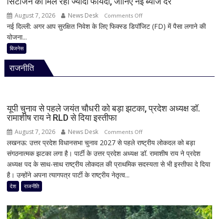
सिटीजन को मिल रहा ज्यादा फायदा, जानिए नई ब्याज दरें
के
लिए
August 7, 2026
News Desk
on
Comments Off
हाई
नई दिल्ली: अगर आप सुरक्षित निवेश के लिए फिक्स्ड डिपॉजिट (FD) में पैसा लगाने की
1
अलर्ट
योजना...
साल
की
बिजनेस
FD
राजनीति
पर
कितना
दे
रहा
यूपी चुनाव से पहले जयंत चौधरी को बड़ा झटका, प्रदेश अध्यक्ष डॉ.
है
रामाशीष राय ने RLD से दिया इस्तीफा
Bank
August 7, 2026
News Desk
on
Comments Off
of
लखनऊ: उत्तर प्रदेश विधानसभा चुनाव 2027 से पहले राष्ट्रीय लोकदल को बड़ा
यूपी
Baroda?
संगठनात्मक झटका लगा है। पार्टी के उत्तर प्रदेश अध्यक्ष डॉ. रामाशीष राय ने प्रदेश
चुनाव
सीनियर
अध्यक्ष पद के साथ-साथ राष्ट्रीय लोकदल की प्राथमिक सदस्यता से भी इस्तीफा दे दिया
से
सिटीजन
है। उन्होंने अपना त्यागपत्र पार्टी के राष्ट्रीय नेतृत्व...
पहले
को
जयंत
देश
राजनीति
मिल
चौधरी
रहा
को
ज्यादा
बड़ा