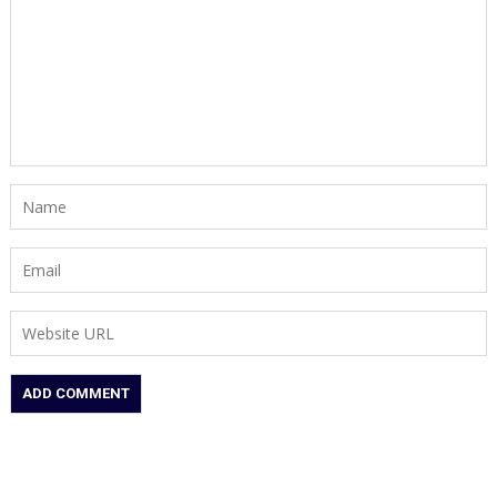
ट्राइसाइकिल,
73
वर्षीय
बुजुर्ग
150
किलोमीटर
तय
कर
इलाज
के
लिए
पहुंचे
अस्पताल