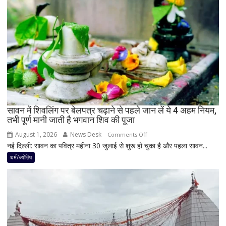
बुध-
शनि
का
नवपंचम
योग,
इन
3
राशियों
पर
रह
सावन में शिवलिंग पर बेलपत्र चढ़ाने से पहले जान लें ये 4 अहम नियम,
तभी पूर्ण मानी जाती है भगवान शिव की पूजा
सकती
है
August 1, 2026
News Desk
on
Comments Off
शुभ
नई दिल्ली: सावन का पवित्र महीना 30 जुलाई से शुरू हो चुका है और पहला सावन...
सावन
प्रभाव,
में
धर्म/ज्योतिष
करियर
शिवलिंग
और
पर
धन
बेलपत्र
लाभ
चढ़ाने
के
से
बन
पहले