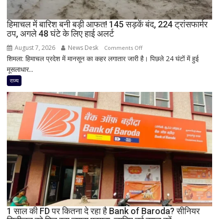
की
मौत,
हिमाचल में बारिश बनी बड़ी आफत! 145 सड़कें बंद, 224 ट्रांसफार्मर
ठप, अगले 48 घंटे के लिए हाई अलर्ट
कई
घायल
August 7, 2026
News Desk
on
Comments Off
शिमला: हिमाचल प्रदेश में मानसून का कहर लगातार जारी है। पिछले 24 घंटों में हुई
हिमाचल
मूसलाधार...
में
बारिश
राज्य
बनी
बड़ी
आफत!
145
सड़कें
बंद,
224
ट्रांसफार्मर
ठप,
अगले
48
घंटे
1 साल की FD पर कितना दे रहा है Bank of Baroda? सीनियर