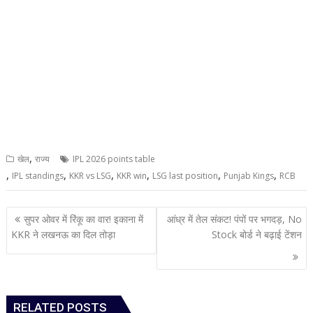
,
खेल
राज्य
IPL 2026 points table
,
,
,
,
,
,
IPL standings
KKR vs LSG
KKR win
LSG last position
Punjab Kings
RCB
Post
सुपर ओवर में रिंकू का वार! इकाना में
आंध्र में तेल संकट! पंपों पर भगदड़, No
navigation
KKR ने लखनऊ का दिल तोड़ा
Stock बोर्ड ने बढ़ाई टेंशन
RELATED POSTS