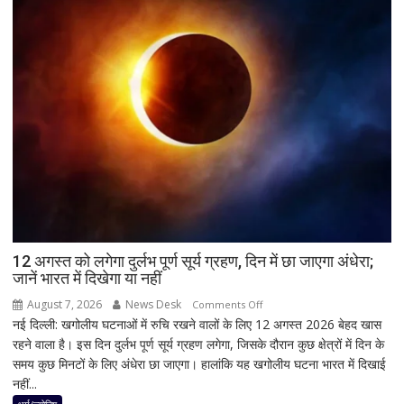
नतीजों
पर
BJP
अध्यक्ष
नितिन
नवीन
का
पहला
रिएक्शन,
आत्ममंथन
का
किया
ऐलान
12 अगस्त को लगेगा दुर्लभ पूर्ण सूर्य ग्रहण, दिन में छा जाएगा अंधेरा;
जानें भारत में दिखेगा या नहीं
August 7, 2026
News Desk
on
Comments Off
नई दिल्ली: खगोलीय घटनाओं में रुचि रखने वालों के लिए 12 अगस्त 2026 बेहद खास
12
रहने वाला है। इस दिन दुर्लभ पूर्ण सूर्य ग्रहण लगेगा, जिसके दौरान कुछ क्षेत्रों में दिन के
अगस्त
समय कुछ मिनटों के लिए अंधेरा छा जाएगा। हालांकि यह खगोलीय घटना भारत में दिखाई
को
नहीं...
लगेगा
दुर्लभ