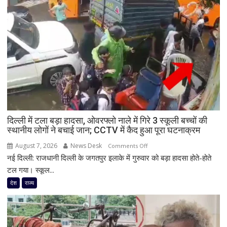
आफत!
145
सड़कें
बंद,
224
ट्रांसफार्मर
ठप,
अगले
48
घंटे
दिल्ली में टला बड़ा हादसा, ओवरफ्लो नाले में गिरे 3 स्कूली बच्चों की
के
स्थानीय लोगों ने बचाई जान; CCTV में कैद हुआ पूरा घटनाक्रम
लिए
हाई
August 7, 2026
News Desk
on
Comments Off
अलर्ट
नई दिल्ली: राजधानी दिल्ली के जगतपुर इलाके में गुरुवार को बड़ा हादसा होते-होते
दिल्ली
में
टल गया। स्कूल...
टला
देश
राज्य
बड़ा
हादसा,
ओवरफ्लो
नाले