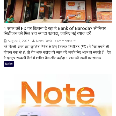
काली
का
श्रृंगार?
जानिए
हृदयपीठ
1 साल की FD पर कितना दे रहा है Bank of Baroda? सीनियर
सिटीजन को मिल रहा ज्यादा फायदा, जानिए नई ब्याज दरें
का
धार्मिक
August 7, 2026
News Desk
on
Comments Off
रहस्य
नई दिल्ली: अगर आप सुरक्षित निवेश के लिए फिक्स्ड डिपॉजिट (FD) में पैसा लगाने की
1
योजना बना रहे हैं, तो बैंक ऑफ बड़ौदा की ब्याज दरें आपके लिए अहम हो सकती हैं। देश
साल
के प्रमुख सरकारी बैंकों में शामिल बैंक ऑफ बड़ौदा 1 साल की एफडी पर सामान्य...
की
FD
बिजनेस
पर
कितना
दे
रहा
है
Bank
of
Baroda?
सीनियर