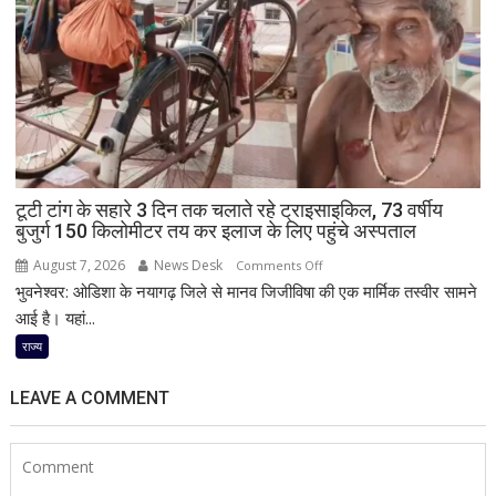
में
गिरे
3
स्कूली
बच्चों
की
स्थानीय
लोगों
टूटी टांग के सहारे 3 दिन तक चलाते रहे ट्राइसाइकिल, 73 वर्षीय
ने
बुजुर्ग 150 किलोमीटर तय कर इलाज के लिए पहुंचे अस्पताल
बचाई
जान;
August 7, 2026
News Desk
on
Comments Off
CCTV
भुवनेश्वर: ओडिशा के नयागढ़ जिले से मानव जिजीविषा की एक मार्मिक तस्वीर सामने
टूटी
में
टांग
आई है। यहां...
कैद
के
राज्य
हुआ
सहारे
पूरा
3
LEAVE A COMMENT
घटनाक्रम
दिन
तक
चलाते
रहे