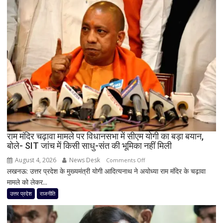
कांग्रेस
का
बड़ा
दांव,
यूपी
में
पूरी
सहप्रभारी
टीम
बदली,
नई
जिम्मेदारियां
घोषित
राम मंदिर चढ़ावा मामले पर विधानसभा में सीएम योगी का बड़ा बयान,
बोले- SIT जांच में किसी साधु-संत की भूमिका नहीं मिली
August 4, 2026
News Desk
on
Comments Off
लखनऊ: उत्तर प्रदेश के मुख्यमंत्री योगी आदित्यनाथ ने अयोध्या राम मंदिर के चढ़ावा
राम
मामले को लेकर...
मंदिर
चढ़ावा
उत्तर प्रदेश
राजनीति
मामले
पर