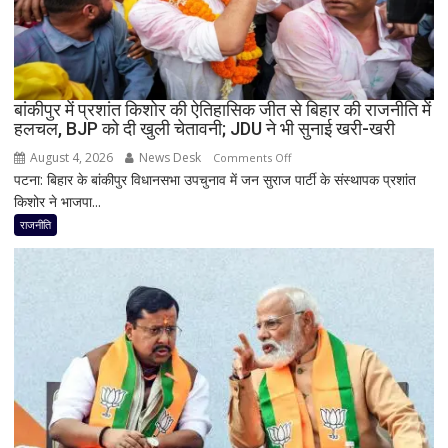
BJP
अध्यक्ष
नितिन
नवीन
का
बांकीपुर में प्रशांत किशोर की ऐतिहासिक जीत से बिहार की राजनीति में
हलचल, BJP को दी खुली चेतावनी; JDU ने भी सुनाई खरी-खरी
पहला
रिएक्शन,
August 4, 2026
News Desk
on
Comments Off
आत्ममंथन
पटना: बिहार के बांकीपुर विधानसभा उपचुनाव में जन सुराज पार्टी के संस्थापक प्रशांत
बांकीपुर
का
किशोर ने भाजपा...
में
किया
प्रशांत
राजनीति
ऐलान
किशोर
की
ऐतिहासिक
जीत
से
बिहार
की
राजनीति
में
हलचल,