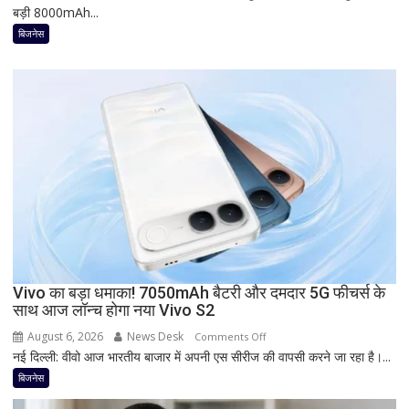
बड़ी 8000mAh...
5G
फोन
बिजनेस
आज
देगा
दस्तक!
8000mAh
बैटरी,
7-
इंच
डिस्प्ले
और
Snapdragon
प्रोसेसर
से
Vivo का बड़ा धमाका! 7050mAh बैटरी और दमदार 5G फीचर्स के
मचेगी
साथ आज लॉन्च होगा नया Vivo S2
धूम
August 6, 2026
News Desk
on
Comments Off
नई दिल्ली: वीवो आज भारतीय बाजार में अपनी एस सीरीज की वापसी करने जा रहा है।...
Vivo
का
बिजनेस
बड़ा