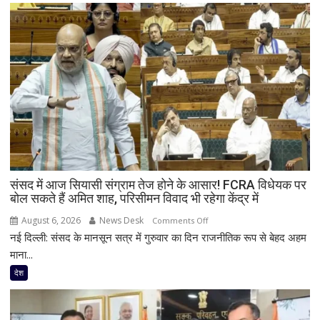
लगेगा,
लेकिन
नतीजा
हमारे
पक्ष
में
होगा’,
ईरान
पर
बोले
अमेरिकी
संसद में आज सियासी संग्राम तेज होने के आसार! FCRA विधेयक पर
उपराष्ट्रपति
बोल सकते हैं अमित शाह, परिसीमन विवाद भी रहेगा केंद्र में
जेडी
वांस
August 6, 2026
News Desk
on
Comments Off
नई दिल्ली: संसद के मानसून सत्र में गुरुवार का दिन राजनीतिक रूप से बेहद अहम
संसद
में
माना...
आज
देश
सियासी
संग्राम
तेज