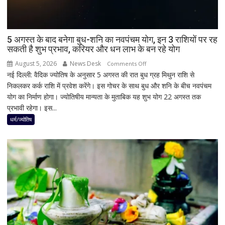
बचाई
साख;
3
उपचुनावों
5 अगस्त के बाद बनेगा बुध-शनि का नवपंचम योग, इन 3 राशियों पर रह
सकती है शुभ प्रभाव, करियर और धन लाभ के बन रहे योग
के
नतीजों
August 5, 2026
News Desk
on
Comments Off
ने
नई दिल्ली: वैदिक ज्योतिष के अनुसार 5 अगस्त की रात बुध ग्रह मिथुन राशि से
5
बढ़ाई
निकलकर कर्क राशि में प्रवेश करेंगे। इस गोचर के साथ बुध और शनि के बीच नवपंचम
अगस्त
सियासी
योग का निर्माण होगा। ज्योतिषीय मान्यता के मुताबिक यह शुभ योग 22 अगस्त तक
के
हलचल
प्रभावी रहेगा। इस...
बाद
बनेगा
धर्म/ज्योतिष
बुध-
शनि
का
नवपंचम
योग,
इन
3
राशियों
पर