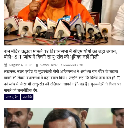
तक
आज
मूसलाधार
बारिश,
जानिए
दिल्ली
समेत
देशभर
राम मंदिर चढ़ावा मामले पर विधानसभा में सीएम योगी का बड़ा बयान,
बोले- SIT जांच में किसी साधु-संत की भूमिका नहीं मिली
का
मौसम
August 4, 2026
News Desk
on
Comments Off
लखनऊ: उत्तर प्रदेश के मुख्यमंत्री योगी आदित्यनाथ ने अयोध्या राम मंदिर के चढ़ावा
राम
मामले को लेकर विधानसभा में बड़ा बयान दिया। उन्होंने कहा कि विशेष जांच दल (SIT)
मंदिर
की जांच में किसी भी साधु-संत की संलिप्तता सामने नहीं आई है। मुख्यमंत्री ने विपक्ष पर
चढ़ावा
मामले को राजनीतिक रंग...
मामले
पर
उत्तर प्रदेश
राजनीति
विधानसभा
में
सीएम
योगी
का