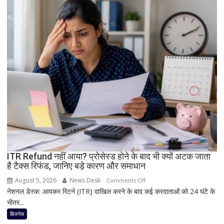
धमाका!
7050mAh
बैटरी
और
दमदार
5G
फीचर्स
के
साथ
आज
लॉन्च
होगा
नया
Vivo
ITR Refund नहीं आया? प्रोसेस्ड होने के बाद भी क्यों अटक जाता
S2
है टैक्स रिफंड, जानिए बड़े कारण और समाधान
August 5, 2026
News Desk
on
Comments Off
नेशनल डेस्क: आयकर रिटर्न (ITR) दाखिल करने के बाद कई करदाताओं को 24 घंटे के
ITR
भीतर...
Refund
नहीं
बिजनेस
आया?