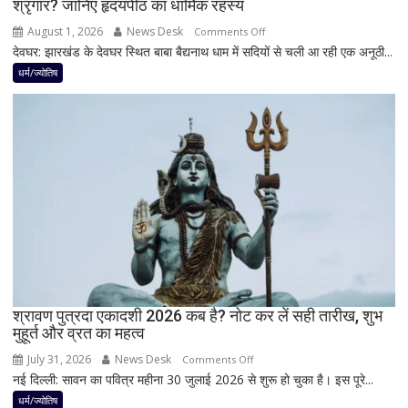
श्रृंगार? जानिए हृदयपीठ का धार्मिक रहस्य
तभी
पूर्ण
August 1, 2026
News Desk
on
Comments Off
मानी
देवघर: झारखंड के देवघर स्थित बाबा बैद्यनाथ धाम में सदियों से चली आ रही एक अनूठी...
देवघर
जाती
की
धर्म/ज्योतिष
है
अद्भुत
भगवान
परंपरा!
शिव
बाबा
की
बैद्यनाथ
पूजा
से
पहले
क्यों
होता
है
मां
काली
का
श्रावण पुत्रदा एकादशी 2026 कब है? नोट कर लें सही तारीख, शुभ
मुहूर्त और व्रत का महत्व
श्रृंगार?
जानिए
July 31, 2026
News Desk
on
Comments Off
हृदयपीठ
नई दिल्ली: सावन का पवित्र महीना 30 जुलाई 2026 से शुरू हो चुका है। इस पूरे...
श्रावण
का
पुत्रदा
धर्म/ज्योतिष