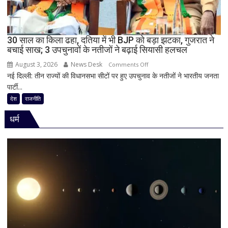
BJP
को
दी
30 साल का किला ढहा, दतिया में भी BJP को बड़ा झटका, गुजरात ने
खुली
बचाई साख; 3 उपचुनावों के नतीजों ने बढ़ाई सियासी हलचल
चेतावनी;
August 3, 2026
News Desk
on
JDU
Comments Off
नई दिल्ली: तीन राज्यों की विधानसभा सीटों पर हुए उपचुनाव के नतीजों ने भारतीय जनता
30
ने
पार्टी...
साल
भी
का
सुनाई
देश
राजनीति
किला
खरी-
धर्म
ढहा,
खरी
दतिया
में
भी
BJP
को
बड़ा
झटका,
गुजरात
ने