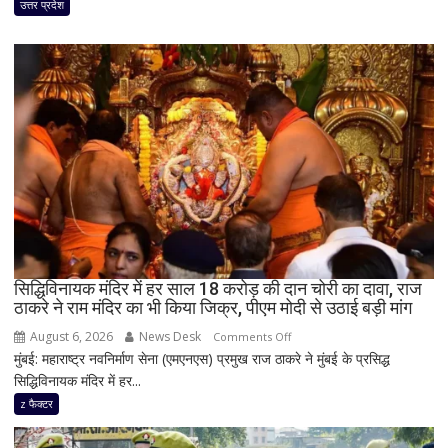
हादसा,
उत्तर प्रदेश
अतीक
अहमद
के
सबसे
छोटे
बेटे
आबान
अहमद
समेत
दो
की
मौत,
सिद्धिविनायक मंदिर में हर साल 18 करोड़ की दान चोरी का दावा, राज
तीन
ठाकरे ने राम मंदिर का भी किया जिक्र, पीएम मोदी से उठाई बड़ी मांग
लोग
गंभीर
August 6, 2026
News Desk
on
Comments Off
घायल
मुंबई: महाराष्ट्र नवनिर्माण सेना (एमएनएस) प्रमुख राज ठाकरे ने मुंबई के प्रसिद्ध
सिद्धिविनायक
सिद्धिविनायक मंदिर में हर...
मंदिर
में
z फैक्टर
हर
साल