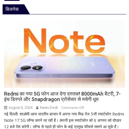
धार्मिक
एकादशी
रहस्य
बिजनेस
2026
कब
है?
नोट
कर
लें
सही
तारीख,
शुभ
मुहूर्त
और
व्रत
का
महत्व
Redmi का नया 5G फोन आज देगा दस्तक! 8000mAh बैटरी, 7-
इंच डिस्प्ले और Snapdragon प्रोसेसर से मचेगी धूम
August 6, 2026
News Desk
on
Comments Off
नई दिल्ली: शाओमी आज भारतीय बाजार में अपना नया मिड-रेंज 5जी स्मार्टफोन Redmi
Redmi
Note 17 5G लॉन्च करने जा रही है। कंपनी इस स्मार्टफोन को 6 अगस्त को दोपहर
का
12 बजे पेश करेगी। लॉन्च से पहले ही फोन के कई प्रमुख फीचर्स सामने आ चुके हैं।
नया