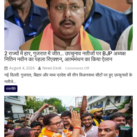
बड़ा
बयान,
बोले-
SIT
जांच
में
किसी
2 राज्यों में हार, गुजरात में जीत… उपचुनाव नतीजों पर BJP अध्यक्ष
साधु-
नितिन नवीन का पहला रिएक्शन, आत्ममंथन का किया ऐलान
संत
की
August 4, 2026
News Desk
on
Comments Off
भूमिका
नई दिल्ली: गुजरात, बिहार और मध्य प्रदेश की तीन विधानसभा सीटों पर हुए उपचुनावों के
2
नहीं
नतीजे...
राज्यों
मिली
में
राजनीति
हार,
गुजरात
में
जीत…
उपचुनाव
नतीजों
पर