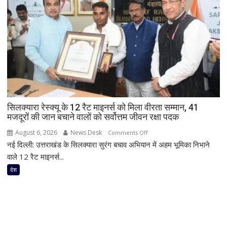
होने
के
आसार!
FCRA
विधेयक
पर
बोल
सकते
हैं
सिलक्यारा रेस्क्यू के 12 रैट माइनर्स को मिला वीरता सम्मान, 41
अमित
मजदूरों की जान बचाने वालों को सर्वोत्तम जीवन रक्षा पदक
शाह,
परिसीमन
August 6, 2026
News Desk
on
Comments Off
विवाद
नई दिल्ली: उत्तराखंड के सिलक्यारा सुरंग बचाव अभियान में अहम भूमिका निभाने
सिलक्यारा
भी
रेस्क्यू
वाले 12 रैट माइनर्स...
रहेगा
के
देश
केंद्र
12
में
रैट
माइनर्स
को
मिला