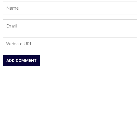
नवीन
से
मुलाकात
ने
बढ़ाई
सियासी
हलचल