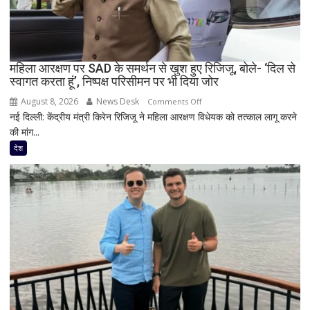
शरद
पवार
गुट
के
सभी
महिला आरक्षण पर SAD के समर्थन से खुश हुए रिजिजू, बोले- ‘दिल से
स्वागत करता हूं’, निष्पक्ष परिसीमन पर भी दिया जोर
8
सांसद,
August 8, 2026
News Desk
on
Comments Off
डीलिमिटेशन
नई दिल्ली: केंद्रीय मंत्री किरेन रिजिजू ने महिला आरक्षण विधेयक को तत्काल लागू करने
महिला
बिल
की मांग...
आरक्षण
के
पर
देश
बीच
SAD
बढ़ी
के
सियासी
समर्थन
अटकलें
से
खुश
हुए
रिजिजू,
बोले-
‘दिल
से