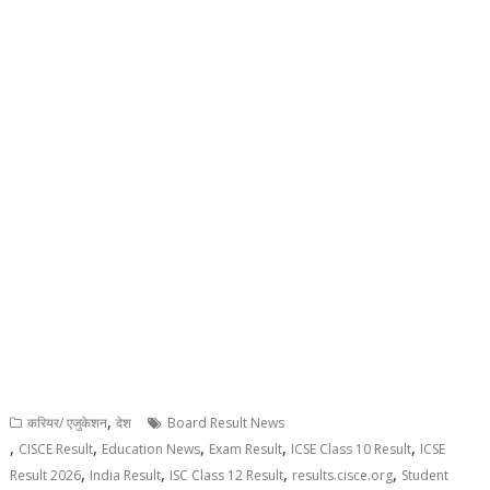
,
करियर/ एजुकेशन
देश
Board Result News
,
,
,
,
,
CISCE Result
Education News
Exam Result
ICSE Class 10 Result
ICSE
,
,
,
,
Result 2026
India Result
ISC Class 12 Result
results.cisce.org
Student