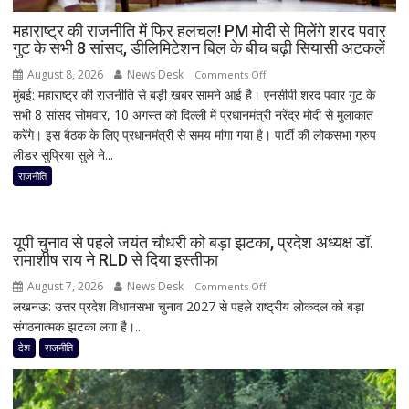
बैकवॉटर
का
महाराष्ट्र की राजनीति में फिर हलचल! PM मोदी से मिलेंगे शरद पवार
गुट के सभी 8 सांसद, डीलिमिटेशन बिल के बीच बढ़ी सियासी अटकलें
आनंद
August 8, 2026
News Desk
on
Comments Off
मुंबई: महाराष्ट्र की राजनीति से बड़ी खबर सामने आई है। एनसीपी शरद पवार गुट के
महाराष्ट्र
सभी 8 सांसद सोमवार, 10 अगस्त को दिल्ली में प्रधानमंत्री नरेंद्र मोदी से मुलाकात
की
करेंगे। इस बैठक के लिए प्रधानमंत्री से समय मांगा गया है। पार्टी की लोकसभा ग्रुप
राजनीति
लीडर सुप्रिया सुले ने...
में
फिर
राजनीति
हलचल!
PM
मोदी
यूपी चुनाव से पहले जयंत चौधरी को बड़ा झटका, प्रदेश अध्यक्ष डॉ.
से
रामाशीष राय ने RLD से दिया इस्तीफा
मिलेंगे
August 7, 2026
News Desk
on
Comments Off
शरद
लखनऊ: उत्तर प्रदेश विधानसभा चुनाव 2027 से पहले राष्ट्रीय लोकदल को बड़ा
यूपी
पवार
संगठनात्मक झटका लगा है।...
चुनाव
गुट
से
देश
राजनीति
के
पहले
सभी
जयंत
8
चौधरी