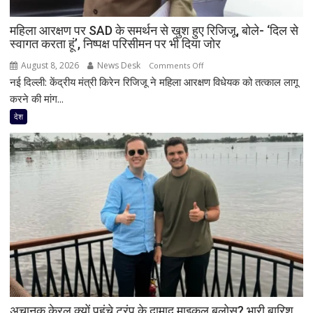
महिला आरक्षण पर SAD के समर्थन से खुश हुए रिजिजू, बोले- ‘दिल से
स्वागत करता हूं’, निष्पक्ष परिसीमन पर भी दिया जोर
August 8, 2026
News Desk
on
Comments Off
नई दिल्ली: केंद्रीय मंत्री किरेन रिजिजू ने महिला आरक्षण विधेयक को तत्काल लागू
महिला
आरक्षण
करने की मांग...
पर
देश
SAD
के
समर्थन
से
खुश
हुए
रिजिजू,
बोले-
‘दिल
से
स्वागत
करता
अचानक केरल क्यों पहुंचे ट्रंप के दामाद माइकल बूलोस? भारी बारिश
हूं’,