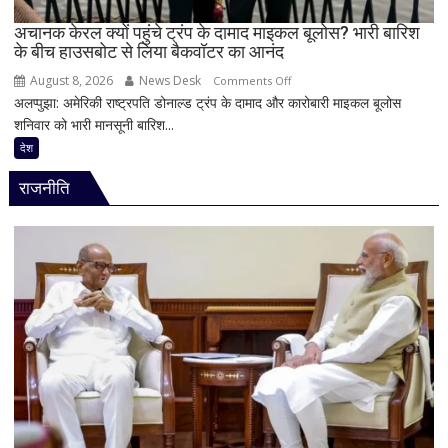
स्वागत
करता
अचानक केरल क्यों पहुंचे ट्रंप के दामाद माइकल बूलोस? भारी बारिश
के बीच हाउसबोट से लिया बैकवॉटर का आनंद
हूं’,
निष्पक्ष
August 8, 2026
News Desk
on
Comments Off
परिसीमन
अलप्पुझा: अमेरिकी राष्ट्रपति डोनाल्ड ट्रंप के दामाद और कारोबारी माइकल बूलोस
अचानक
पर
शनिवार को भारी मानसूनी बारिश...
केरल
भी
क्यों
देश
दिया
पहुंचे
जोर
राजनीति
ट्रंप
के
दामाद
माइकल
बूलोस?
भारी
बारिश
के
बीच
हाउसबोट
से
लिया