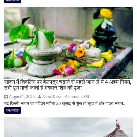
बाद
बनेगा
बुध-
शनि
का
नवपंचम
योग,
इन
3
राशियों
पर
रह
सावन में शिवलिंग पर बेलपत्र चढ़ाने से पहले जान लें ये 4 अहम नियम,
तभी पूर्ण मानी जाती है भगवान शिव की पूजा
सकती
है
August 1, 2026
News Desk
on
Comments Off
शुभ
नई दिल्ली: सावन का पवित्र महीना 30 जुलाई से शुरू हो चुका है और पहला सावन...
सावन
प्रभाव,
में
धर्म/ज्योतिष
करियर
शिवलिंग
और
पर
धन
बेलपत्र
लाभ
चढ़ाने