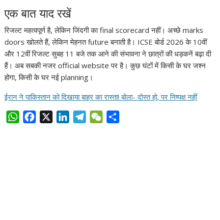
एक बात याद रखें
रिजल्ट महत्वपूर्ण है, लेकिन जिंदगी का final scorecard नहीं। अच्छे marks
doors खोलते हैं, लेकिन मेहनत future बनाती है। ICSE बोर्ड 2026 के 10वीं
और 12वीं रिजल्ट सुबह 11 बजे तक आने की संभावना ने छात्रों की धड़कनें बढ़ा दी
हैं। अब सबकी नजर official website पर है। कुछ घंटों में किसी के घर जश्न
होगा, किसी के घर नई planning।
ईरान ने पाकिस्तान को दिखाया बाहर का रास्ता! बोला- दोस्त हो, पर निष्पक्ष नहीं
W
F
X
L
T
W
S
h
a
i
e
e
h
a
c
n
l
C
a
t
e
k
e
h
r
s
b
e
g
a
e
A
o
d
r
t
p
o
I
a
p
k
n
m