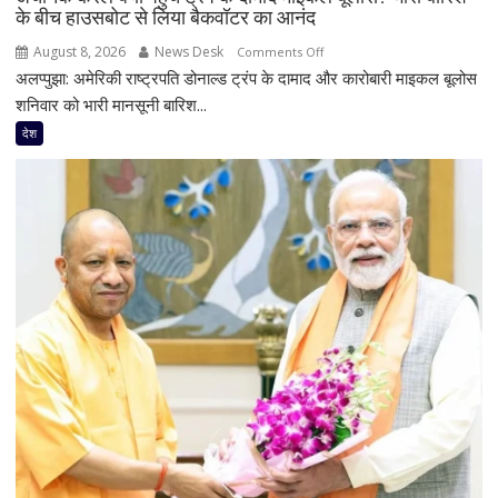
के बीच हाउसबोट से लिया बैकवॉटर का आनंद
निष्पक्ष
परिसीमन
August 8, 2026
News Desk
on
Comments Off
पर
अलप्पुझा: अमेरिकी राष्ट्रपति डोनाल्ड ट्रंप के दामाद और कारोबारी माइकल बूलोस
अचानक
भी
केरल
शनिवार को भारी मानसूनी बारिश...
दिया
क्यों
देश
जोर
पहुंचे
ट्रंप
के
दामाद
माइकल
बूलोस?
भारी
बारिश
के
बीच
हाउसबोट
से
लिया
बैकवॉटर
का