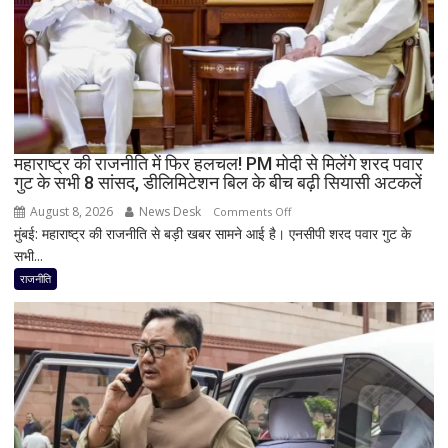
दिल
जितनी
जरूरी
है
दिमाग
की
सेहत
महाराष्ट्र की राजनीति में फिर हलचल! PM मोदी से मिलेंगे शरद पवार
गुट के सभी 8 सांसद, डीलिमिटेशन बिल के बीच बढ़ी सियासी अटकलें
August 8, 2026
News Desk
on
Comments Off
मुंबई: महाराष्ट्र की राजनीति से बड़ी खबर सामने आई है। एनसीपी शरद पवार गुट के
महाराष्ट्र
सभी...
की
राजनीति
राजनीति
में
फिर
हलचल!
PM
मोदी
से
मिलेंगे