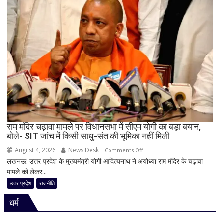
का
बड़ा
दांव,
यूपी
में
पूरी
सहप्रभारी
टीम
बदली,
नई
जिम्मेदारियां
घोषित
राम मंदिर चढ़ावा मामले पर विधानसभा में सीएम योगी का बड़ा बयान,
बोले- SIT जांच में किसी साधु-संत की भूमिका नहीं मिली
August 4, 2026
News Desk
on
Comments Off
लखनऊ: उत्तर प्रदेश के मुख्यमंत्री योगी आदित्यनाथ ने अयोध्या राम मंदिर के चढ़ावा
राम
मामले को लेकर...
मंदिर
चढ़ावा
उत्तर प्रदेश
राजनीति
मामले
धर्म
पर
विधानसभा