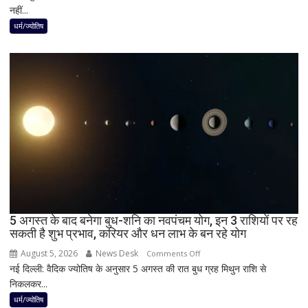
नहीं...
लगेगा
दुर्लभ
धर्म/ज्योतिष
पूर्ण
सूर्य
ग्रहण,
दिन
में
छा
जाएगा
अंधेरा;
जानें
भारत
में
दिखेगा
5 अगस्त के बाद बनेगा बुध-शनि का नवपंचम योग, इन 3 राशियों पर रह
या
सकती है शुभ प्रभाव, करियर और धन लाभ के बन रहे योग
नहीं
August 5, 2026
News Desk
on
Comments Off
नई दिल्ली: वैदिक ज्योतिष के अनुसार 5 अगस्त की रात बुध ग्रह मिथुन राशि से
5
निकलकर...
अगस्त
के
धर्म/ज्योतिष