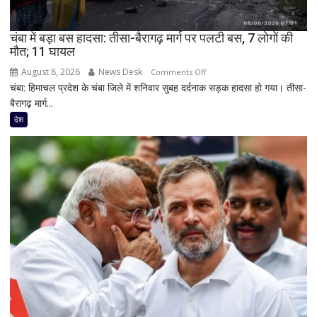
सीरीज
से
चंबा में बड़ा बस हादसा: तीसा-बैरागढ़ मार्ग पर पलटी बस, 7 लोगों की
हो
मौत; 11 घायल
सकते
हैं
August 8, 2026
News Desk
on
Comments Off
बाहर
चंबा: हिमाचल प्रदेश के चंबा जिले में शनिवार सुबह दर्दनाक सड़क हादसा हो गया। तीसा-
चंबा
बैरागढ़ मार्ग...
में
बड़ा
देश
बस
हादसा:
तीसा-
बैरागढ़
मार्ग
पर
पलटी
बस,
7
लोगों
की
मौत;