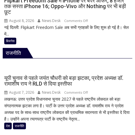
Flipkart Freedom Sale में iPhone पर बंपर ऑफर, 8 हजार
तक सस्ता iPhone 16; Oppo-Vivo और Nothing पर भी बड़ी
से
छूट
12
अगस्त
August 8, 2026
News Desk
on
Comments Off
तक
नई दिल्ली: Flipkart Freedom Sale अब सभी ग्राहकों के लिए शुरू हो गई है। सेल
Flipkart
सांसदों
में...
Freedom
की
Sale
बिजनेस
मौजूदगी
में
अनिवार्य
राजनीति
iPhone
पर
बंपर
ऑफर,
यूपी चुनाव से पहले जयंत चौधरी को बड़ा झटका, प्रदेश अध्यक्ष डॉ.
8
रामाशीष राय ने RLD से दिया इस्तीफा
हजार
August 7, 2026
News Desk
on
Comments Off
तक
लखनऊ: उत्तर प्रदेश विधानसभा चुनाव 2027 से पहले राष्ट्रीय लोकदल को बड़ा
यूपी
सस्ता
संगठनात्मक झटका लगा है। पार्टी के उत्तर प्रदेश अध्यक्ष डॉ. रामाशीष राय ने प्रदेश
चुनाव
iPhone
अध्यक्ष पद के साथ-साथ राष्ट्रीय लोकदल की प्राथमिक सदस्यता से भी इस्तीफा दे दिया
से
16;
है। उन्होंने अपना त्यागपत्र पार्टी के राष्ट्रीय नेतृत्व...
पहले
Oppo-
जयंत
देश
राजनीति
Vivo
चौधरी
और