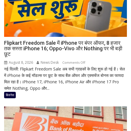
है
मां
काली
का
श्रृंगार?
जानिए
हृदयपीठ
Flipkart Freedom Sale में iPhone पर बंपर ऑफर, 8 हजार
तक सस्ता iPhone 16; Oppo-Vivo और Nothing पर भी बड़ी
का
छूट
धार्मिक
रहस्य
August 8, 2026
News Desk
on
Comments Off
नई दिल्ली: Flipkart Freedom Sale अब सभी ग्राहकों के लिए शुरू हो गई है। सेल
Flipkart
में iPhone के कई मॉडल्स पर छूट के साथ बैंक ऑफर और एक्सचेंज बोनस का फायदा
Freedom
मिल रहा है। iPhone 17, iPhone 16, iPhone Air और iPhone 17 Pro
Sale
समेत Nothing, Oppo और...
में
iPhone
बिजनेस
पर
बंपर
ऑफर,
8
हजार