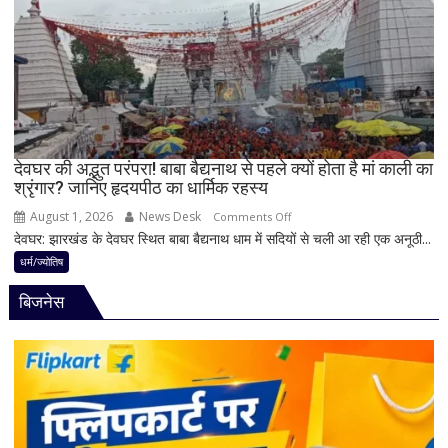
से
बन
पहले
रहे
जान
योग
लें
ये
4
अहम
नियम,
देवघर की अद्भुत परंपरा! बाबा बैद्यनाथ से पहले क्यों होता है मां काली का
श्रृंगार? जानिए हृदयपीठ का धार्मिक रहस्य
तभी
पूर्ण
August 1, 2026
News Desk
on
Comments Off
मानी
देवघर: झारखंड के देवघर स्थित बाबा बैद्यनाथ धाम में सदियों से चली आ रही एक अनूठी...
देवघर
जाती
की
धर्म/ज्योतिष
है
अद्भुत
भगवान
बिजनेस
परंपरा!
शिव
बाबा
की
बैद्यनाथ
पूजा
से
पहले
क्यों
होता