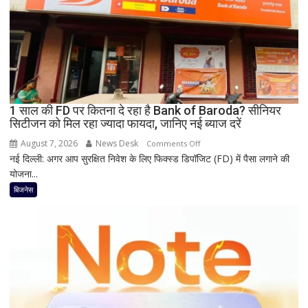
तक
सस्ता
iPhone
16;
Oppo-
Vivo
और
1 साल की FD पर कितना दे रहा है Bank of Baroda? सीनियर
Nothing
सिटीजन को मिल रहा ज्यादा फायदा, जानिए नई ब्याज दरें
पर
भी
August 7, 2026
News Desk
on
Comments Off
बड़ी
नई दिल्ली: अगर आप सुरक्षित निवेश के लिए फिक्स्ड डिपॉजिट (FD) में पैसा लगाने की
1
छूट
योजना...
साल
की
बिजनेस
FD
पर
कितना
दे
रहा
है
Bank