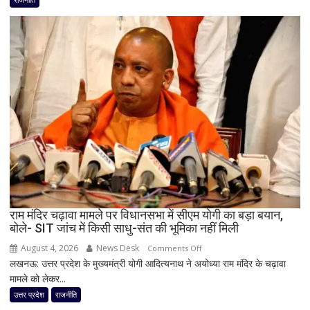
लिए
कांग्रेस
का
बड़ा
दांव,
यूपी
में
पूरी
सहप्रभारी
टीम
बदली,
नई
जिम्मेदारियां
घोषित
राम मंदिर चढ़ावा मामले पर विधानसभा में सीएम योगी का बड़ा बयान,
बोले- SIT जांच में किसी साधु-संत की भूमिका नहीं मिली
August 4, 2026
News Desk
on
Comments Off
लखनऊ: उत्तर प्रदेश के मुख्यमंत्री योगी आदित्यनाथ ने अयोध्या राम मंदिर के चढ़ावा
राम
मामले को लेकर...
मंदिर
चढ़ावा
उत्तर प्रदेश
राजनीति
मामले