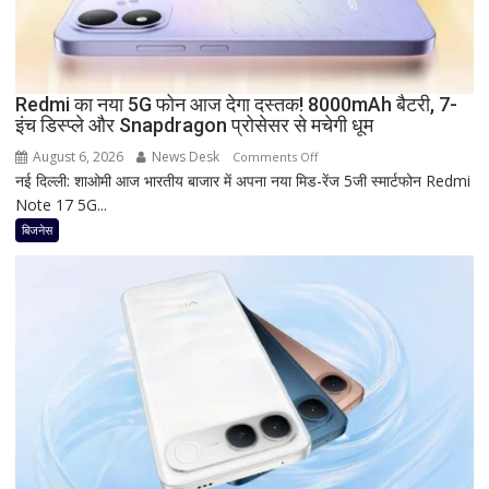
of
Baroda?
सीनियर
सिटीजन
को
Redmi का नया 5G फोन आज देगा दस्तक! 8000mAh बैटरी, 7-
इंच डिस्प्ले और Snapdragon प्रोसेसर से मचेगी धूम
मिल
रहा
August 6, 2026
News Desk
on
Comments Off
ज्यादा
नई दिल्ली: शाओमी आज भारतीय बाजार में अपना नया मिड-रेंज 5जी स्मार्टफोन Redmi
Redmi
फायदा,
Note 17 5G...
का
जानिए
नया
बिजनेस
नई
5G
ब्याज
फोन
दरें
आज
देगा
दस्तक!
8000mAh
बैटरी,
7-
इंच
डिस्प्ले