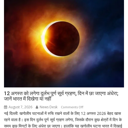
उपचुनाव
नतीजों
पर
BJP
अध्यक्ष
नितिन
नवीन
का
पहला
रिएक्शन,
आत्ममंथन
का
किया
ऐलान
12 अगस्त को लगेगा दुर्लभ पूर्ण सूर्य ग्रहण, दिन में छा जाएगा अंधेरा;
जानें भारत में दिखेगा या नहीं
August 7, 2026
News Desk
on
Comments Off
नई दिल्ली: खगोलीय घटनाओं में रुचि रखने वालों के लिए 12 अगस्त 2026 बेहद खास
12
रहने वाला है। इस दिन दुर्लभ पूर्ण सूर्य ग्रहण लगेगा, जिसके दौरान कुछ क्षेत्रों में दिन के
अगस्त
समय कुछ मिनटों के लिए अंधेरा छा जाएगा। हालांकि यह खगोलीय घटना भारत में दिखाई
को