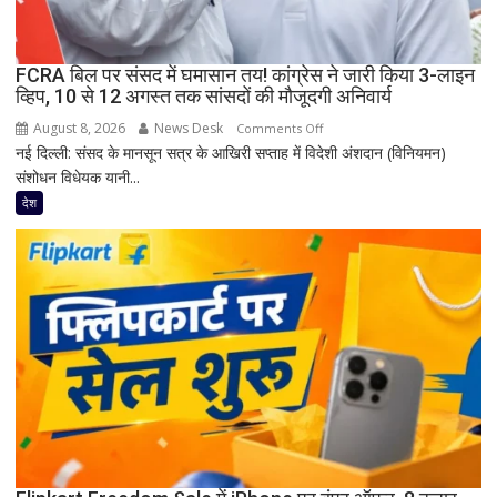
11
घायल
FCRA बिल पर संसद में घमासान तय! कांग्रेस ने जारी किया 3-लाइन
व्हिप, 10 से 12 अगस्त तक सांसदों की मौजूदगी अनिवार्य
August 8, 2026
News Desk
on
Comments Off
नई दिल्ली: संसद के मानसून सत्र के आखिरी सप्ताह में विदेशी अंशदान (विनियमन)
FCRA
संशोधन विधेयक यानी...
बिल
पर
देश
संसद
में
घमासान
तय!
कांग्रेस
ने
जारी
किया
3-
लाइन
व्हिप,
10