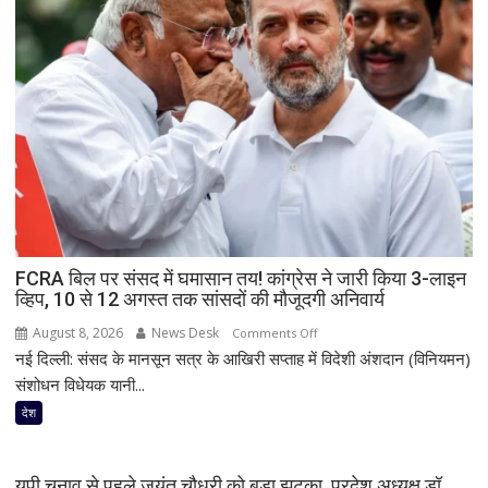
मार्ग
पर
पलटी
बस,
7
लोगों
की
मौत;
11
घायल
FCRA बिल पर संसद में घमासान तय! कांग्रेस ने जारी किया 3-लाइन
व्हिप, 10 से 12 अगस्त तक सांसदों की मौजूदगी अनिवार्य
August 8, 2026
News Desk
on
Comments Off
नई दिल्ली: संसद के मानसून सत्र के आखिरी सप्ताह में विदेशी अंशदान (विनियमन)
FCRA
बिल
संशोधन विधेयक यानी...
पर
देश
संसद
में
घमासान
यूपी चुनाव से पहले जयंत चौधरी को बड़ा झटका, प्रदेश अध्यक्ष डॉ.