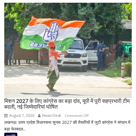
को
Nothing
बड़ा
पर
झटका,
भी
प्रदेश
बड़ी
अध्यक्ष
छूट
डॉ.
रामाशीष
राय
ने
RLD
से
दिया
इस्तीफा
मिशन 2027 के लिए कांग्रेस का बड़ा दांव, यूपी में पूरी सहप्रभारी टीम
बदली, नई जिम्मेदारियां घोषित
August 7, 2026
News Desk
on
Comments Off
लखनऊ: उत्तर प्रदेश विधानसभा चुनाव 2027 की तैयारियों में जुटी कांग्रेस ने संगठन में
मिशन
बड़ा फेरबदल...
2027
के
राजनीति