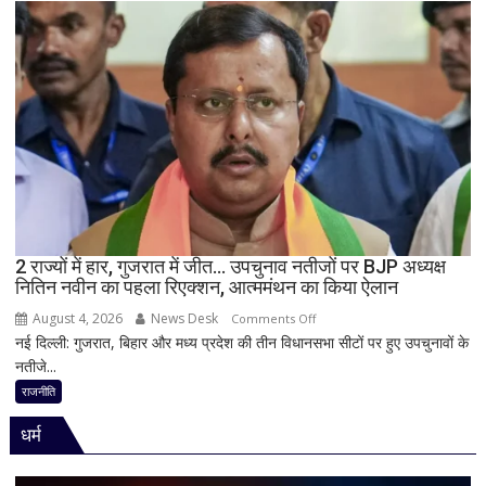
पर
विधानसभा
में
सीएम
योगी
का
बड़ा
बयान,
बोले-
SIT
जांच
2 राज्यों में हार, गुजरात में जीत… उपचुनाव नतीजों पर BJP अध्यक्ष
नितिन नवीन का पहला रिएक्शन, आत्ममंथन का किया ऐलान
में
किसी
August 4, 2026
News Desk
on
Comments Off
साधु-
नई दिल्ली: गुजरात, बिहार और मध्य प्रदेश की तीन विधानसभा सीटों पर हुए उपचुनावों के
2
संत
नतीजे...
राज्यों
की
में
राजनीति
भूमिका
हार,
नहीं
धर्म
गुजरात
मिली
में
जीत…