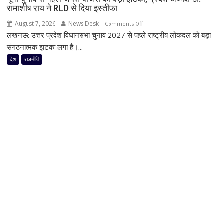
तय!
रामाशीष राय ने RLD से दिया इस्तीफा
कांग्रेस
August 7, 2026
News Desk
on
Comments Off
ने
लखनऊ: उत्तर प्रदेश विधानसभा चुनाव 2027 से पहले राष्ट्रीय लोकदल को बड़ा
यूपी
जारी
चुनाव
संगठनात्मक झटका लगा है।...
किया
से
देश
राजनीति
3-
पहले
लाइन
जयंत
व्हिप,
चौधरी
10
को
से
बड़ा
12
झटका,
अगस्त
प्रदेश
तक
अध्यक्ष
सांसदों
डॉ.
की
रामाशीष
मौजूदगी
राय
अनिवार्य
ने
RLD
से
दिया