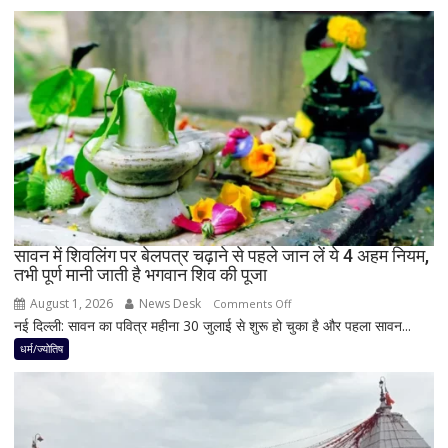
बाद
बनेगा
बुध-
शनि
का
नवपंचम
योग,
इन
3
राशियों
पर
रह
सावन में शिवलिंग पर बेलपत्र चढ़ाने से पहले जान लें ये 4 अहम नियम,
तभी पूर्ण मानी जाती है भगवान शिव की पूजा
सकती
है
August 1, 2026
News Desk
on
Comments Off
शुभ
नई दिल्ली: सावन का पवित्र महीना 30 जुलाई से शुरू हो चुका है और पहला सावन...
सावन
प्रभाव,
में
धर्म/ज्योतिष
करियर
शिवलिंग
और
पर
धन
बेलपत्र
लाभ
चढ़ाने
के