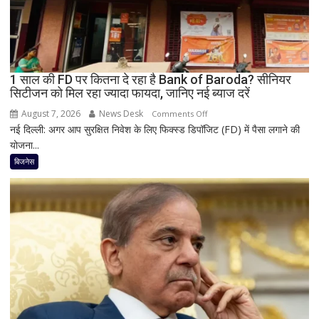
ट्रांसफार्मर
ठप,
अगले
48
घंटे
1 साल की FD पर कितना दे रहा है Bank of Baroda? सीनियर
सिटीजन को मिल रहा ज्यादा फायदा, जानिए नई ब्याज दरें
के
लिए
August 7, 2026
News Desk
on
Comments Off
हाई
नई दिल्ली: अगर आप सुरक्षित निवेश के लिए फिक्स्ड डिपॉजिट (FD) में पैसा लगाने की
1
अलर्ट
योजना...
साल
की
बिजनेस
FD
पर
कितना
दे
रहा
है
Bank
of
Baroda?
सीनियर