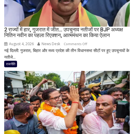
बड़ा
बयान,
बोले-
SIT
जांच
2 राज्यों में हार, गुजरात में जीत… उपचुनाव नतीजों पर BJP अध्यक्ष
नितिन नवीन का पहला रिएक्शन, आत्ममंथन का किया ऐलान
में
किसी
August 4, 2026
News Desk
on
Comments Off
साधु-
नई दिल्ली: गुजरात, बिहार और मध्य प्रदेश की तीन विधानसभा सीटों पर हुए उपचुनावों के
2
संत
नतीजे...
राज्यों
की
में
राजनीति
भूमिका
हार,
नहीं
गुजरात
मिली
में
जीत…
उपचुनाव
नतीजों
पर
BJP
अध्यक्ष
नितिन