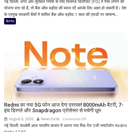
नई दिल्ली: अगर आप सुरक्षित निवेश के लिए फिक्स्ड डिपॉजिट (FD) में पैसा लगाने की
1
योजना बना रहे हैं, तो बैंक ऑफ बड़ौदा की ब्याज दरें आपके लिए अहम हो सकती हैं। देश
साल
के प्रमुख सरकारी बैंकों में शामिल बैंक ऑफ बड़ौदा 1 साल की एफडी पर सामान्य...
की
FD
बिजनेस
पर
कितना
दे
रहा
है
Bank
of
Baroda?
सीनियर
सिटीजन
को
मिल
Redmi का नया 5G फोन आज देगा दस्तक! 8000mAh बैटरी, 7-
रहा
इंच डिस्प्ले और Snapdragon प्रोसेसर से मचेगी धूम
ज्यादा
फायदा,
August 6, 2026
News Desk
on
Comments Off
जानिए
नई दिल्ली: शाओमी आज भारतीय बाजार में अपना नया मिड-रेंज 5जी स्मार्टफोन Redmi
Redmi
नई
Note 17 5G...
का