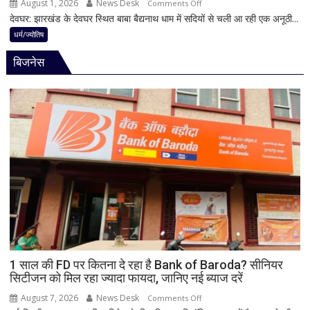
August 1, 2026
News Desk
on
Comments Off
मानी
देवघर: झारखंड के देवघर स्थित बाबा बैद्यनाथ धाम में सदियों से चली आ रही एक अनूठी...
देवघर
जाती
की
धर्म/ज्योतिष
है
अद्भुत
भगवान
बिजनेस
परंपरा!
शिव
बाबा
की
बैद्यनाथ
पूजा
से
पहले
क्यों
होता
है
मां
काली
का
श्रृंगार?
जानिए
हृदयपीठ
1 साल की FD पर कितना दे रहा है Bank of Baroda? सीनियर
सिटीजन को मिल रहा ज्यादा फायदा, जानिए नई ब्याज दरें
का
धार्मिक
August 7, 2026
News Desk
on
Comments Off
रहस्य