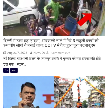
बंद,
224
ट्रांसफार्मर
ठप,
अगले
48
घंटे
दिल्ली में टला बड़ा हादसा, ओवरफ्लो नाले में गिरे 3 स्कूली बच्चों की
के
स्थानीय लोगों ने बचाई जान; CCTV में कैद हुआ पूरा घटनाक्रम
लिए
हाई
August 7, 2026
News Desk
on
Comments Off
अलर्ट
नई दिल्ली: राजधानी दिल्ली के जगतपुर इलाके में गुरुवार को बड़ा हादसा होते-होते
दिल्ली
में
टल गया। स्कूल...
टला
देश
राज्य
बड़ा
हादसा,
ओवरफ्लो
नाले
में
गिरे
3