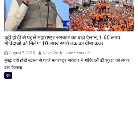
स्कूली
बच्चों
की
स्थानीय
लोगों
दही हांडी से पहले महाराष्ट्र सरकार का बड़ा ऐलान, 1.60 लाख
ने
गोविंदाओं को मिलेगा 10 लाख रुपये तक का बीमा कवर
बचाई
जान;
August 7, 2026
News Desk
on
Comments Off
CCTV
मुंबई: दही हांडी उत्सव से पहले महाराष्ट्र सरकार ने गोविंदाओं की सुरक्षा को लेकर
दही
में
हांडी
बड़ा फैसला...
कैद
से
देश
हुआ
पहले
पूरा
महाराष्ट्र
घटनाक्रम
सरकार
का
बड़ा
ऐलान,
1.60
लाख
गोविंदाओं