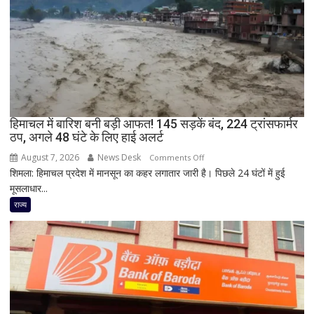
अंधाधुंध
फायरिंग,
शिक्षक
समेत
4
की
मौत,
कई
हिमाचल में बारिश बनी बड़ी आफत! 145 सड़कें बंद, 224 ट्रांसफार्मर
घायल
ठप, अगले 48 घंटे के लिए हाई अलर्ट
August 7, 2026
News Desk
on
Comments Off
शिमला: हिमाचल प्रदेश में मानसून का कहर लगातार जारी है। पिछले 24 घंटों में हुई
हिमाचल
मूसलाधार...
में
बारिश
राज्य
बनी
बड़ी
आफत!
145
सड़कें
बंद,
224