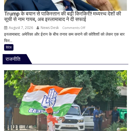
सिटीजन
को
Trump के बयान से पाकिस्तान की बढ़ी किरकिरी! मध्यस्थ देशों की
सूची से नाम गायब, अब इस्लामाबाद ने दी सफाई
मिल
रहा
August 7, 2026
News Desk
on
Comments Off
ज्यादा
इस्लामाबाद: अमेरिका और ईरान के बीच तनाव कम कराने की कोशिशों को लेकर एक बार
Trump
फायदा,
फिर...
के
जानिए
बयान
विदेश
नई
से
ब्याज
राजनीति
पाकिस्तान
दरें
की
बढ़ी
किरकिरी!
मध्यस्थ
देशों
की
सूची
से
नाम
गायब,
अब