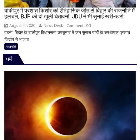
नवीन
का
बांकीपुर में प्रशांत किशोर की ऐतिहासिक जीत से बिहार की राजनीति में
हलचल, BJP को दी खुली चेतावनी; JDU ने भी सुनाई खरी-खरी
पहला
रिएक्शन,
August 4, 2026
News Desk
on
Comments Off
आत्ममंथन
पटना: बिहार के बांकीपुर विधानसभा उपचुनाव में जन सुराज पार्टी के संस्थापक प्रशांत
बांकीपुर
का
किशोर ने भाजपा...
में
किया
प्रशांत
राजनीति
ऐलान
किशोर
धर्म
की
ऐतिहासिक
जीत
से
बिहार
की
राजनीति
में
हलचल,
BJP
को
दी