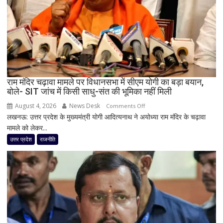
टीम
बदली,
नई
जिम्मेदारियां
घोषित
राम मंदिर चढ़ावा मामले पर विधानसभा में सीएम योगी का बड़ा बयान,
बोले- SIT जांच में किसी साधु-संत की भूमिका नहीं मिली
August 4, 2026
News Desk
on
Comments Off
लखनऊ: उत्तर प्रदेश के मुख्यमंत्री योगी आदित्यनाथ ने अयोध्या राम मंदिर के चढ़ावा
राम
मामले को लेकर...
मंदिर
चढ़ावा
उत्तर प्रदेश
राजनीति
मामले
पर
विधानसभा
में
सीएम
योगी
का