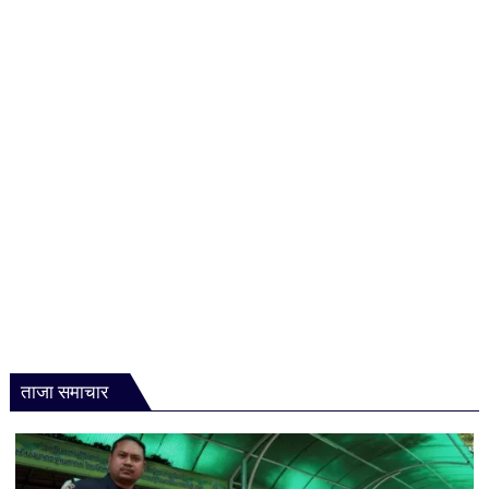
को
मिलेगा
10
लाख
रुपये
तक
का
बीमा
कवर
ताजा समाचार