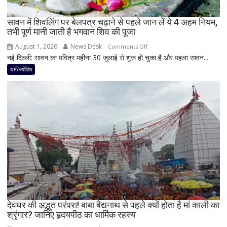
पर
रह
सावन में शिवलिंग पर बेलपत्र चढ़ाने से पहले जान लें ये 4 अहम नियम,
तभी पूर्ण मानी जाती है भगवान शिव की पूजा
सकती
है
August 1, 2026
News Desk
on
Comments Off
शुभ
नई दिल्ली: सावन का पवित्र महीना 30 जुलाई से शुरू हो चुका है और पहला सावन...
सावन
प्रभाव,
में
धर्म/ज्योतिष
करियर
शिवलिंग
और
पर
धन
बेलपत्र
लाभ
चढ़ाने
के
से
बन
पहले
रहे
जान
योग
लें
ये
4
अहम
नियम,
देवघर की अद्भुत परंपरा! बाबा बैद्यनाथ से पहले क्यों होता है मां काली का
श्रृंगार? जानिए हृदयपीठ का धार्मिक रहस्य
तभी
पूर्ण