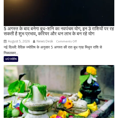
जानें
भारत
में
दिखेगा
5 अगस्त के बाद बनेगा बुध-शनि का नवपंचम योग, इन 3 राशियों पर रह
या
सकती है शुभ प्रभाव, करियर और धन लाभ के बन रहे योग
नहीं
August 5, 2026
News Desk
on
Comments Off
नई दिल्ली: वैदिक ज्योतिष के अनुसार 5 अगस्त की रात बुध ग्रह मिथुन राशि से
5
निकलकर...
अगस्त
के
धर्म/ज्योतिष
बाद
बनेगा
बुध-
शनि
का
नवपंचम
योग,
इन
3
राशियों