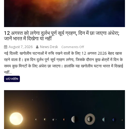
खुली
चेतावनी;
JDU
ने
भी
12 अगस्त को लगेगा दुर्लभ पूर्ण सूर्य ग्रहण, दिन में छा जाएगा अंधेरा;
सुनाई
जानें भारत में दिखेगा या नहीं
खरी-
खरी
August 7, 2026
News Desk
on
Comments Off
नई दिल्ली: खगोलीय घटनाओं में रुचि रखने वालों के लिए 12 अगस्त 2026 बेहद खास
12
रहने वाला है। इस दिन दुर्लभ पूर्ण सूर्य ग्रहण लगेगा, जिसके दौरान कुछ क्षेत्रों में दिन के
अगस्त
समय कुछ मिनटों के लिए अंधेरा छा जाएगा। हालांकि यह खगोलीय घटना भारत में दिखाई
को
नहीं...
लगेगा
दुर्लभ
धर्म/ज्योतिष
पूर्ण
सूर्य
ग्रहण,
दिन
में
छा
जाएगा
अंधेरा;