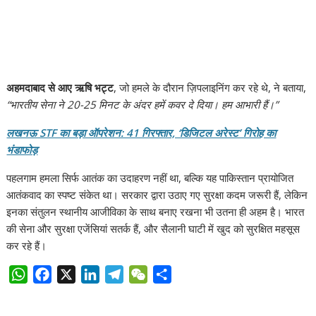
अहमदाबाद से आए ऋषि भट्ट
, जो हमले के दौरान ज़िपलाइनिंग कर रहे थे, ने बताया,
“भारतीय सेना ने 20-25 मिनट के अंदर हमें कवर दे दिया। हम आभारी हैं।”
लखनऊ STF का बड़ा ऑपरेशन: 41 गिरफ्तार, ‘डिजिटल अरेस्ट’ गिरोह का
भंडाफोड़
पहलगाम हमला सिर्फ आतंक का उदाहरण नहीं था, बल्कि यह पाकिस्तान प्रायोजित
आतंकवाद का स्पष्ट संकेत था। सरकार द्वारा उठाए गए सुरक्षा कदम जरूरी हैं, लेकिन
इनका संतुलन स्थानीय आजीविका के साथ बनाए रखना भी उतना ही अहम है। भारत
की सेना और सुरक्षा एजेंसियां सतर्क हैं, और सैलानी घाटी में खुद को सुरक्षित महसूस
कर रहे हैं।
W
F
X
L
T
W
S
h
a
i
e
e
h
a
c
n
l
C
a