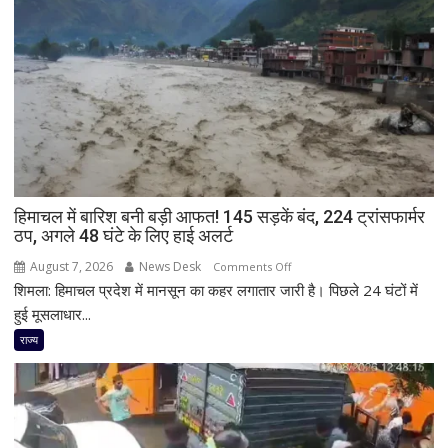
हिमाचल में बारिश बनी बड़ी आफत! 145 सड़कें बंद, 224 ट्रांसफार्मर
ठप, अगले 48 घंटे के लिए हाई अलर्ट
August 7, 2026
News Desk
on
Comments Off
शिमला: हिमाचल प्रदेश में मानसून का कहर लगातार जारी है। पिछले 24 घंटों में
हिमाचल
में
हुई मूसलाधार...
बारिश
राज्य
बनी
बड़ी
आफत!
145
सड़कें