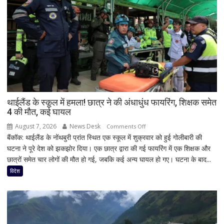
थाईलैंड के स्कूल में हमला! छात्र ने की अंधाधुंध फायरिंग, शिक्षक समेत
4 की मौत, कई घायल
August 7, 2026
News Desk
on
Comments Off
बैंकॉक: थाईलैंड के नोंथबुरी प्रांत स्थित एक स्कूल में शुक्रवार को हुई गोलीबारी की
थाईलैंड
घटना ने पूरे देश को झकझोर दिया। एक छात्र द्वारा की गई फायरिंग में एक शिक्षक और
के
छात्रों समेत चार लोगों की मौत हो गई, जबकि कई अन्य घायल हो गए। घटना के बाद...
स्कूल
में
विदेश
हमला!
छात्र
ने
की