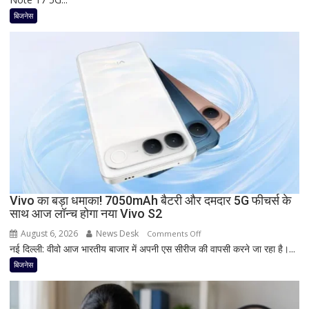
ब्याज
नया
बिजनेस
दरें
5G
फोन
आज
देगा
दस्तक!
8000mAh
बैटरी,
7-
इंच
डिस्प्ले
और
Snapdragon
Vivo का बड़ा धमाका! 7050mAh बैटरी और दमदार 5G फीचर्स के
साथ आज लॉन्च होगा नया Vivo S2
प्रोसेसर
से
August 6, 2026
News Desk
on
Comments Off
मचेगी
नई दिल्ली: वीवो आज भारतीय बाजार में अपनी एस सीरीज की वापसी करने जा रहा है।...
Vivo
धूम
का
बिजनेस
बड़ा
धमाका!
7050mAh