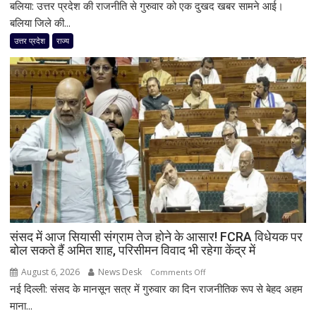
बलिया: उत्तर प्रदेश की राजनीति से गुरुवार को एक दुखद खबर सामने आई।
बसपा
को
बलिया जिले की...
बड़ा
उत्तर प्रदेश
राज्य
झटका:
इकलौते
विधायक
उमाशंकर
सिंह
का
निधन,
मायावती
के
करीबी
नेता
ने
संसद में आज सियासी संग्राम तेज होने के आसार! FCRA विधेयक पर
कैंसर
बोल सकते हैं अमित शाह, परिसीमन विवाद भी रहेगा केंद्र में
से
हार
August 6, 2026
News Desk
on
Comments Off
मानी
नई दिल्ली: संसद के मानसून सत्र में गुरुवार का दिन राजनीतिक रूप से बेहद अहम
संसद
में
माना...