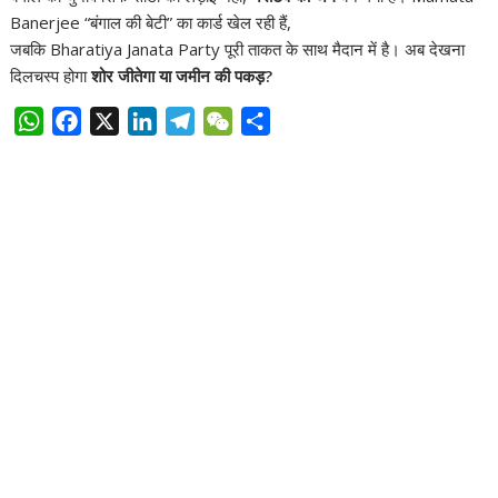
Banerjee
“बंगाल की बेटी” का कार्ड खेल रही हैं,
जबकि
Bharatiya Janata Party
पूरी ताकत के साथ मैदान में है। अब देखना
दिलचस्प होगा
शोर जीतेगा या जमीन की पकड़?
W
F
X
L
T
W
S
h
a
i
e
e
h
a
c
n
l
C
a
t
e
k
e
h
r
s
b
e
g
a
e
A
o
d
r
t
p
o
I
a
p
k
n
m