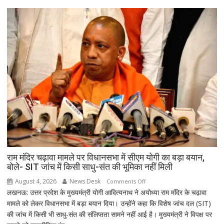
बिहार-
झारखंड
से
लेकर
महाराष्ट्र
और
पूर्वोत्तर
तक
आज
मूसलाधार
बारिश,
जानिए
दिल्ली
समेत
देशभर
राम मंदिर चढ़ावा मामले पर विधानसभा में सीएम योगी का बड़ा बयान,
बोले- SIT जांच में किसी साधु-संत की भूमिका नहीं मिली
का
मौसम
August 4, 2026
News Desk
on
Comments Off
लखनऊ: उत्तर प्रदेश के मुख्यमंत्री योगी आदित्यनाथ ने अयोध्या राम मंदिर के चढ़ावा
राम
मामले को लेकर विधानसभा में बड़ा बयान दिया। उन्होंने कहा कि विशेष जांच दल (SIT)
मंदिर
की जांच में किसी भी साधु-संत की संलिप्तता सामने नहीं आई है। मुख्यमंत्री ने विपक्ष पर
चढ़ावा