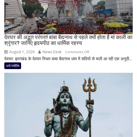
जान
लें
ये
4
अहम
नियम,
देवघर की अद्भुत परंपरा! बाबा बैद्यनाथ से पहले क्यों होता है मां काली का
श्रृंगार? जानिए हृदयपीठ का धार्मिक रहस्य
तभी
पूर्ण
August 1, 2026
News Desk
on
Comments Off
मानी
देवघर: झारखंड के देवघर स्थित बाबा बैद्यनाथ धाम में सदियों से चली आ रही एक अनूठी...
देवघर
जाती
की
धर्म/ज्योतिष
है
अद्भुत
भगवान
परंपरा!
शिव
बाबा
की
बैद्यनाथ
पूजा
से
पहले
क्यों
होता
है
मां