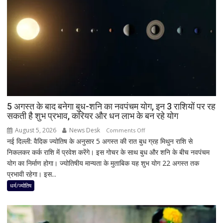
BJP
को
बड़ा
झटका,
गुजरात
ने
बचाई
साख;
3
उपचुनावों
5 अगस्त के बाद बनेगा बुध-शनि का नवपंचम योग, इन 3 राशियों पर रह
सकती है शुभ प्रभाव, करियर और धन लाभ के बन रहे योग
के
नतीजों
August 5, 2026
News Desk
on
Comments Off
ने
नई दिल्ली: वैदिक ज्योतिष के अनुसार 5 अगस्त की रात बुध ग्रह मिथुन राशि से
5
बढ़ाई
निकलकर कर्क राशि में प्रवेश करेंगे। इस गोचर के साथ बुध और शनि के बीच नवपंचम
अगस्त
सियासी
योग का निर्माण होगा। ज्योतिषीय मान्यता के मुताबिक यह शुभ योग 22 अगस्त तक
के
हलचल
प्रभावी रहेगा। इस...
बाद
बनेगा
धर्म/ज्योतिष
बुध-
शनि
का