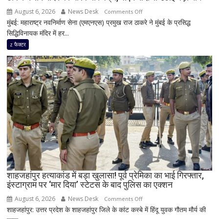
गंभीर
August 6, 2026
News Desk
on
Comments Off
घायल
मुंबई: महाराष्ट्र नवनिर्माण सेना (एमएनएस) प्रमुख राज ठाकरे ने मुंबई के प्रसिद्ध
सिद्धिविनायक
सिद्धिविनायक मंदिर में हर...
मंदिर
में
z फैक्टर
हर
साल
18
करोड़
की
दान
चोरी
का
दावा,
राज
ठाकरे
ने
शाहजहांपुर हत्याकांड में बड़ा खुलासा! पूर्व प्रेमिका का भाई गिरफ्तार,
इंस्टाग्राम पर ‘मार दिया’ स्टेटस के बाद पुलिस का एक्शन
राम
मंदिर
August 6, 2026
News Desk
on
Comments Off
का
शाहजहांपुर: उत्तर प्रदेश के शाहजहांपुर जिले के कांट कस्बे में हिंदू युवक गौतम मौर्य की
शाहजहांपुर
भी