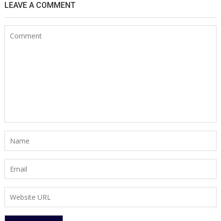
LEAVE A COMMENT
माइनर्स
को
मिला
वीरता
सम्मान,
41
मजदूरों
की
जान
बचाने
वालों
को
सर्वोत्तम
जीवन
रक्षा
पदक