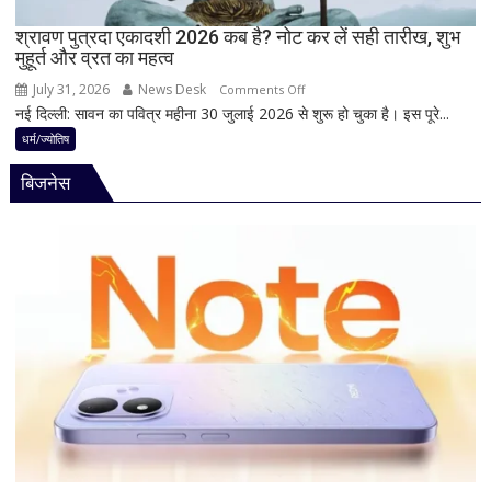
काली
का
श्रावण पुत्रदा एकादशी 2026 कब है? नोट कर लें सही तारीख, शुभ
मुहूर्त और व्रत का महत्व
श्रृंगार?
जानिए
July 31, 2026
News Desk
on
Comments Off
हृदयपीठ
नई दिल्ली: सावन का पवित्र महीना 30 जुलाई 2026 से शुरू हो चुका है। इस पूरे...
श्रावण
का
पुत्रदा
धर्म/ज्योतिष
धार्मिक
एकादशी
रहस्य
बिजनेस
2026
कब
है?
नोट
कर
लें
सही
तारीख,
शुभ
मुहूर्त
और
व्रत
का