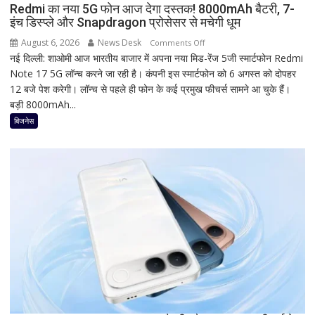
महत्व
Redmi का नया 5G फोन आज देगा दस्तक! 8000mAh बैटरी, 7-
इंच डिस्प्ले और Snapdragon प्रोसेसर से मचेगी धूम
August 6, 2026
News Desk
on
Comments Off
नई दिल्ली: शाओमी आज भारतीय बाजार में अपना नया मिड-रेंज 5जी स्मार्टफोन Redmi
Redmi
Note 17 5G लॉन्च करने जा रही है। कंपनी इस स्मार्टफोन को 6 अगस्त को दोपहर
का
12 बजे पेश करेगी। लॉन्च से पहले ही फोन के कई प्रमुख फीचर्स सामने आ चुके हैं।
नया
बड़ी 8000mAh...
5G
फोन
बिजनेस
आज
देगा
दस्तक!
8000mAh
बैटरी,
7-
इंच
डिस्प्ले
और
Snapdragon
प्रोसेसर
से