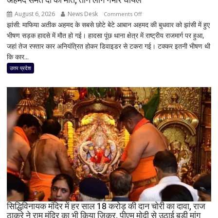
August 6, 2026
News Desk
on
Comments Off
झांसी: माफिया अतीक अहमद के सबसे छोटे बेटे आबान अहमद की बुधवार को झांसी में हुए
झांसी
भीषण सड़क हादसे में मौत हो गई। हादसा पूंछ थाना क्षेत्र में राष्ट्रीय राजमार्ग पर हुआ,
में
जहां तेज रफ्तार कार अनियंत्रित होकर डिवाइडर से टकरा गई। टक्कर इतनी भीषण थी
दर्दनाक
कि कार...
सड़क
हादसा,
उत्तर प्रदेश
अतीक
अहमद
के
सबसे
छोटे
बेटे
आबान
अहमद
समेत
दो
की
मौत,
सिद्धिविनायक मंदिर में हर साल 18 करोड़ की दान चोरी का दावा, राज
तीन
ठाकरे ने राम मंदिर का भी किया जिक्र, पीएम मोदी से उठाई बड़ी मांग
लोग