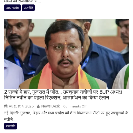
मामले को राजनीतिक रंग...
मामले
पर
उत्तर प्रदेश
राजनीति
विधानसभा
में
सीएम
योगी
का
बड़ा
बयान,
बोले-
SIT
जांच
में
किसी
2 राज्यों में हार, गुजरात में जीत… उपचुनाव नतीजों पर BJP अध्यक्ष
साधु-
नितिन नवीन का पहला रिएक्शन, आत्ममंथन का किया ऐलान
संत
की
August 4, 2026
News Desk
on
Comments Off
भूमिका
नई दिल्ली: गुजरात, बिहार और मध्य प्रदेश की तीन विधानसभा सीटों पर हुए उपचुनावों के
2
नहीं
नतीजे...
राज्यों
मिली
में
राजनीति
हार,