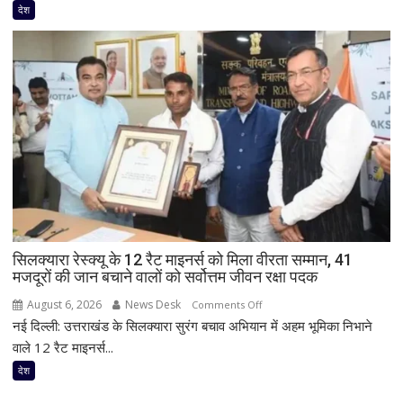
आज
देश
सियासी
संग्राम
तेज
होने
के
आसार!
FCRA
विधेयक
पर
बोल
सकते
हैं
सिलक्यारा रेस्क्यू के 12 रैट माइनर्स को मिला वीरता सम्मान, 41
अमित
मजदूरों की जान बचाने वालों को सर्वोत्तम जीवन रक्षा पदक
शाह,
परिसीमन
August 6, 2026
News Desk
on
Comments Off
विवाद
नई दिल्ली: उत्तराखंड के सिलक्यारा सुरंग बचाव अभियान में अहम भूमिका निभाने
सिलक्यारा
भी
रेस्क्यू
वाले 12 रैट माइनर्स...
रहेगा
के
देश
केंद्र
12
में
रैट