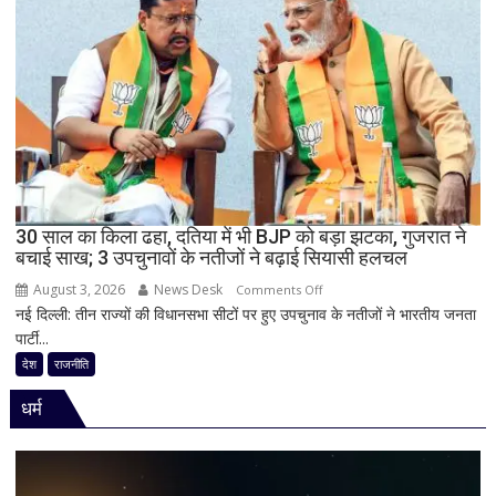
से
बिहार
की
राजनीति
में
हलचल,
BJP
को
दी
30 साल का किला ढहा, दतिया में भी BJP को बड़ा झटका, गुजरात ने
खुली
बचाई साख; 3 उपचुनावों के नतीजों ने बढ़ाई सियासी हलचल
चेतावनी;
August 3, 2026
News Desk
on
JDU
Comments Off
नई दिल्ली: तीन राज्यों की विधानसभा सीटों पर हुए उपचुनाव के नतीजों ने भारतीय जनता
30
ने
पार्टी...
साल
भी
का
सुनाई
देश
राजनीति
किला
खरी-
धर्म
ढहा,
खरी
दतिया
में
भी