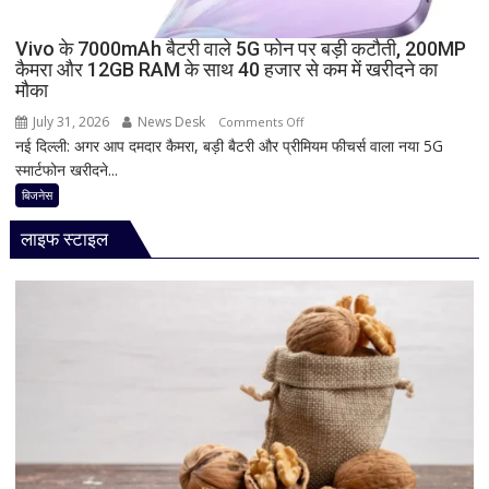
हुआ
₹209
Vivo के 7000mAh बैटरी वाले 5G फोन पर बड़ी कटौती, 200MP
कैमरा और 12GB RAM के साथ 40 हजार से कम में खरीदने का
तक
मौका
सस्ता,
जानिए
July 31, 2026
News Desk
on
Comments Off
आपके
नई दिल्ली: अगर आप दमदार कैमरा, बड़ी बैटरी और प्रीमियम फीचर्स वाला नया 5G
Vivo
शहर
स्मार्टफोन खरीदने...
के
का
7000mAh
बिजनेस
नया
बैटरी
रेट
लाइफ स्टाइल
वाले
5G
फोन
पर
बड़ी
कटौती,
200MP
कैमरा
और
12GB
RAM