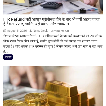
ITR Refund नहीं आया? प्रोसेस्ड होने के बाद भी क्यों अटक जाता
है टैक्स रिफंड, जानिए बड़े कारण और समाधान
August 5, 2026
News Desk
on
Comments Off
नेशनल डेस्क: आयकर रिटर्न (ITR) दाखिल करने के बाद कई करदाताओं को 24 घंटे के
ITR
भीतर टैक्स रिफंड मिल जाता है, जबकि कुछ लोगों को कई सप्ताह तक इंतजार करना
Refund
पड़ता है। यदि आपका ITR प्रोसेस हो चुका है लेकिन रिफंड अभी तक खाते में नहीं आया
नहीं
है,...
आया?
प्रोसेस्ड
बिजनेस
होने
के
बाद
भी
क्यों
अटक
जाता
है
टैक्स