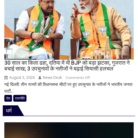
से
बिहार
की
राजनीति
में
हलचल,
BJP
को
दी
30 साल का किला ढहा, दतिया में भी BJP को बड़ा झटका, गुजरात ने
खुली
बचाई साख; 3 उपचुनावों के नतीजों ने बढ़ाई सियासी हलचल
चेतावनी;
August 3, 2026
News Desk
on
JDU
Comments Off
नई दिल्ली: तीन राज्यों की विधानसभा सीटों पर हुए उपचुनाव के नतीजों ने भारतीय जनता
30
ने
पार्टी...
साल
भी
का
सुनाई
देश
राजनीति
किला
खरी-
धर्म
ढहा,
खरी
दतिया
में
भी