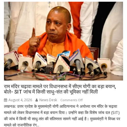
से
पहले
खत्म,
सपा
के
हंगामे
के
बीच
स्पीकर
ने
सदन
किया
अनिश्चितकाल
के
राम मंदिर चढ़ावा मामले पर विधानसभा में सीएम योगी का बड़ा बयान,
बोले- SIT जांच में किसी साधु-संत की भूमिका नहीं मिली
लिए
स्थगित
August 4, 2026
News Desk
on
Comments Off
लखनऊ: उत्तर प्रदेश के मुख्यमंत्री योगी आदित्यनाथ ने अयोध्या राम मंदिर के चढ़ावा
राम
मामले को लेकर विधानसभा में बड़ा बयान दिया। उन्होंने कहा कि विशेष जांच दल (SIT)
मंदिर
की जांच में किसी भी साधु-संत की संलिप्तता सामने नहीं आई है। मुख्यमंत्री ने विपक्ष पर
चढ़ावा
मामले को राजनीतिक रंग...
मामले