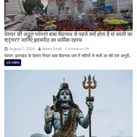
लें
ये
4
अहम
नियम,
देवघर की अद्भुत परंपरा! बाबा बैद्यनाथ से पहले क्यों होता है मां काली का
श्रृंगार? जानिए हृदयपीठ का धार्मिक रहस्य
तभी
पूर्ण
August 1, 2026
News Desk
on
Comments Off
मानी
देवघर: झारखंड के देवघर स्थित बाबा बैद्यनाथ धाम में सदियों से चली आ रही एक अनूठी...
देवघर
जाती
की
धर्म/ज्योतिष
है
अद्भुत
भगवान
परंपरा!
शिव
बाबा
की
बैद्यनाथ
पूजा
से
पहले
क्यों
होता
है
मां
काली