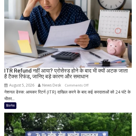
मिश्र
की
जयंती
पर
अखिलेश
यादव
का
BJP
पर
निशाना
ITR Refund नहीं आया? प्रोसेस्ड होने के बाद भी क्यों अटक जाता
है टैक्स रिफंड, जानिए बड़े कारण और समाधान
August 5, 2026
News Desk
on
Comments Off
नेशनल डेस्क: आयकर रिटर्न (ITR) दाखिल करने के बाद कई करदाताओं को 24 घंटे के
ITR
भीतर...
Refund
नहीं
बिजनेस
आया?
प्रोसेस्ड
होने
के