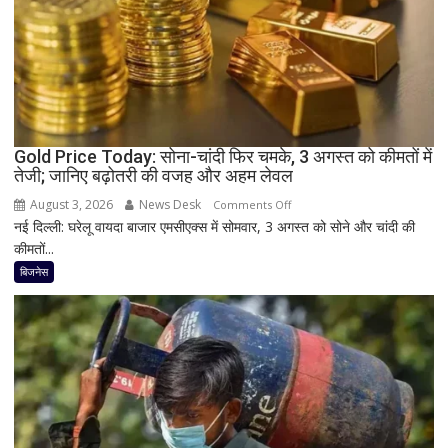
रिफंड,
जानिए
बड़े
कारण
और
समाधान
Gold Price Today: सोना-चांदी फिर चमके, 3 अगस्त को कीमतों में
तेजी; जानिए बढ़ोतरी की वजह और अहम लेवल
August 3, 2026
News Desk
on
Comments Off
नई दिल्ली: घरेलू वायदा बाजार एमसीएक्स में सोमवार, 3 अगस्त को सोने और चांदी की
Gold
कीमतों...
Price
Today:
बिजनेस
सोना-
चांदी
फिर
चमके,
3
अगस्त
को
कीमतों