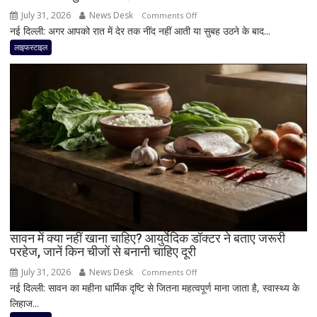
सकती
July 31, 2026
News Desk
on
Comments Off
है
नई दिल्ली: अगर आपको रात में देर तक नींद नहीं आती या सुबह उठने के बाद...
रात
एनर्जी;
में
लाइफस्टाइल
जानिए
सोने
क्या
से
है
पहले
मॉर्निंग
2
रूटीन
कीवी
खाने
से
मिल
सकते
हैं
कई
फायदे!
सावन में क्या नहीं खाना चाहिए? आयुर्वेदिक डॉक्टर ने बताए जरूरी
डॉक्टर
परहेज, जानें किन चीजों से बनानी चाहिए दूरी
ने
July 31, 2026
News Desk
on
Comments Off
बताया
नई दिल्ली: सावन का महीना धार्मिक दृष्टि से जितना महत्वपूर्ण माना जाता है, स्वास्थ्य के
सावन
कैसे
लिहाज...
में
सुधर