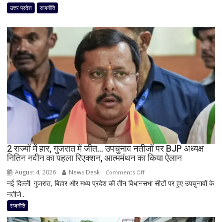
पर
उत्तर प्रदेश
राजनीति
विधानसभा
में
सीएम
योगी
का
बड़ा
बयान,
बोले-
SIT
जांच
में
किसी
2 राज्यों में हार, गुजरात में जीत… उपचुनाव नतीजों पर BJP अध्यक्ष
साधु-
नितिन नवीन का पहला रिएक्शन, आत्ममंथन का किया ऐलान
संत
की
August 4, 2026
News Desk
on
Comments Off
भूमिका
नई दिल्ली: गुजरात, बिहार और मध्य प्रदेश की तीन विधानसभा सीटों पर हुए उपचुनावों के
2
नहीं
नतीजे...
राज्यों
मिली
में
राजनीति
हार,