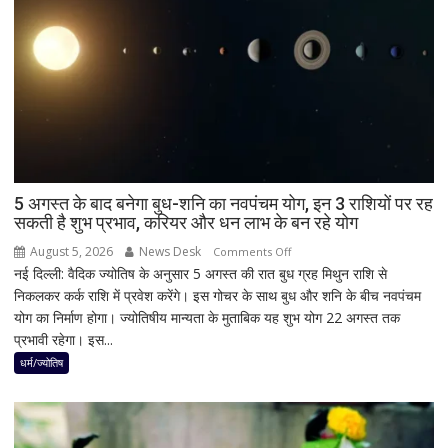
BJP
को
बड़ा
झटका,
गुजरात
ने
बचाई
साख;
3
उपचुनावों
5 अगस्त के बाद बनेगा बुध-शनि का नवपंचम योग, इन 3 राशियों पर रह
सकती है शुभ प्रभाव, करियर और धन लाभ के बन रहे योग
के
नतीजों
August 5, 2026
News Desk
on
Comments Off
ने
नई दिल्ली: वैदिक ज्योतिष के अनुसार 5 अगस्त की रात बुध ग्रह मिथुन राशि से
5
बढ़ाई
निकलकर कर्क राशि में प्रवेश करेंगे। इस गोचर के साथ बुध और शनि के बीच नवपंचम
अगस्त
सियासी
योग का निर्माण होगा। ज्योतिषीय मान्यता के मुताबिक यह शुभ योग 22 अगस्त तक
के
हलचल
प्रभावी रहेगा। इस...
बाद
बनेगा
धर्म/ज्योतिष
बुध-
शनि
का