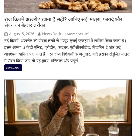
के
साथ
40
रोज कितने अखरोट खाना है सही? जानिए सही मात्रा, फायदे और
सेवन का बेहतर तरीका
हजार
से
August 5, 2026
News Desk
on
Comments Off
कम
नई दिल्ली: अखरोट को पोषक तत्वों से भरपूर ड्राई फ्रूट्स में शामिल किया जाता है।
रोज
में
इसमें ओमेगा-3 फैटी एसिड, प्रोटीन, फाइबर, एंटीऑक्सीडेंट, विटामिन-ई और कई
कितने
खरीदने
आवश्यक खनिज पाए जाते हैं। स्वास्थ्य विशेषज्ञों के अनुसार, यदि इसका संतुलित मात्रा
अखरोट
का
में सेवन किया जाए तो यह हृदय, मस्तिष्क और संपूर्ण...
खाना
मौका
है
लाइफस्टाइल
सही?
जानिए
सही
मात्रा,
फायदे
और
सेवन
का
बेहतर
तरीका