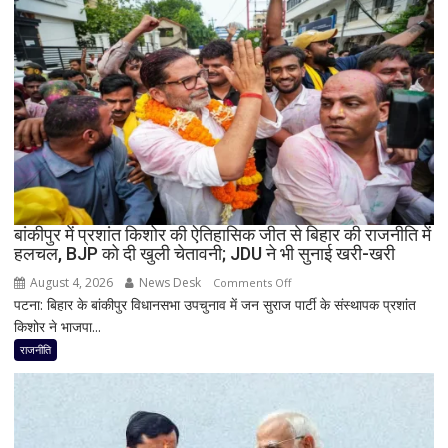
गुजरात
में
जीत…
उपचुनाव
नतीजों
पर
BJP
अध्यक्ष
नितिन
नवीन
का
बांकीपुर में प्रशांत किशोर की ऐतिहासिक जीत से बिहार की राजनीति में
हलचल, BJP को दी खुली चेतावनी; JDU ने भी सुनाई खरी-खरी
पहला
रिएक्शन,
August 4, 2026
News Desk
on
Comments Off
आत्ममंथन
पटना: बिहार के बांकीपुर विधानसभा उपचुनाव में जन सुराज पार्टी के संस्थापक प्रशांत
बांकीपुर
का
किशोर ने भाजपा...
में
किया
प्रशांत
राजनीति
ऐलान
किशोर
की
ऐतिहासिक
जीत