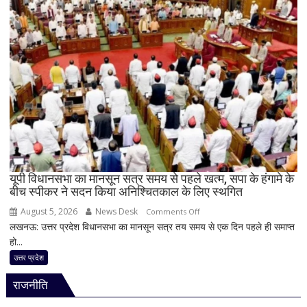
लगेगा
जैमर,
नकल
पर
लगेगी
हाईटेक
रोक;
ऑनलाइन
मूल्यांकन
समेत
कई
यूपी विधानसभा का मानसून सत्र समय से पहले खत्म, सपा के हंगामे के
बड़े
बीच स्पीकर ने सदन किया अनिश्चितकाल के लिए स्थगित
बदलाव
August 5, 2026
News Desk
on
Comments Off
लखनऊ: उत्तर प्रदेश विधानसभा का मानसून सत्र तय समय से एक दिन पहले ही समाप्त
यूपी
हो...
विधानसभा
का
उत्तर प्रदेश
मानसून
राजनीति
सत्र
समय