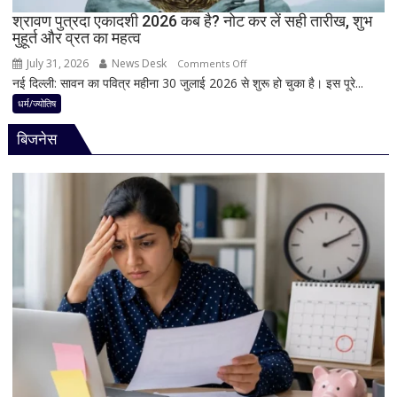
का
श्रावण पुत्रदा एकादशी 2026 कब है? नोट कर लें सही तारीख, शुभ
मुहूर्त और व्रत का महत्व
श्रृंगार?
जानिए
July 31, 2026
News Desk
on
Comments Off
हृदयपीठ
नई दिल्ली: सावन का पवित्र महीना 30 जुलाई 2026 से शुरू हो चुका है। इस पूरे...
श्रावण
का
पुत्रदा
धर्म/ज्योतिष
धार्मिक
एकादशी
रहस्य
बिजनेस
2026
कब
है?
नोट
कर
लें
सही
तारीख,
शुभ
मुहूर्त
और
व्रत
का
महत्व