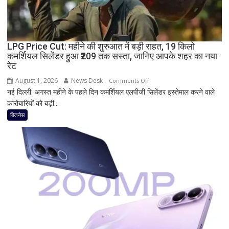
में
तेजी;
जानिए
बढ़ोतरी
LPG Price Cut: महीने की शुरुआत में बड़ी राहत, 19 किलो
कमर्शियल सिलेंडर हुआ ₹209 तक सस्ता, जानिए आपके शहर का नया
की
रेट
वजह
और
August 1, 2026
News Desk
on
Comments Off
अहम
नई दिल्ली: अगस्त महीने के पहले दिन कमर्शियल एलपीजी सिलेंडर इस्तेमाल करने वाले
LPG
लेवल
कारोबारियों को बड़ी...
Price
Cut:
बिजनेस
महीने
की
शुरुआत
में
बड़ी
राहत,
19
किलो
कमर्शियल
सिलेंडर