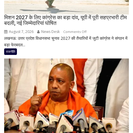
इस्तीफा
मिशन 2027 के लिए कांग्रेस का बड़ा दांव, यूपी में पूरी सहप्रभारी टीम
बदली, नई जिम्मेदारियां घोषित
August 7, 2026
News Desk
on
Comments Off
लखनऊ: उत्तर प्रदेश विधानसभा चुनाव 2027 की तैयारियों में जुटी कांग्रेस ने संगठन में
मिशन
बड़ा फेरबदल...
2027
के
राजनीति
लिए
कांग्रेस
का
बड़ा
दांव,
यूपी
में
पूरी
सहप्रभारी
टीम
बदली,
नई