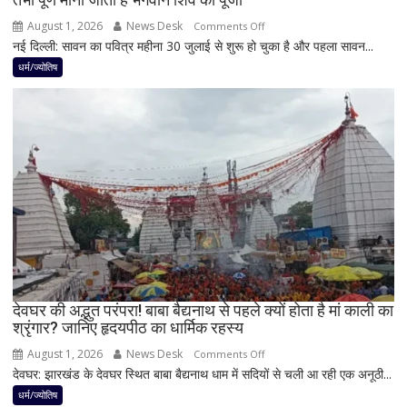
है
August 1, 2026
News Desk
on
Comments Off
शुभ
नई दिल्ली: सावन का पवित्र महीना 30 जुलाई से शुरू हो चुका है और पहला सावन...
सावन
प्रभाव,
में
धर्म/ज्योतिष
करियर
शिवलिंग
और
पर
धन
बेलपत्र
लाभ
चढ़ाने
के
से
बन
पहले
रहे
जान
योग
लें
ये
4
अहम
नियम,
देवघर की अद्भुत परंपरा! बाबा बैद्यनाथ से पहले क्यों होता है मां काली का
श्रृंगार? जानिए हृदयपीठ का धार्मिक रहस्य
तभी
पूर्ण
August 1, 2026
News Desk
on
Comments Off
मानी
देवघर: झारखंड के देवघर स्थित बाबा बैद्यनाथ धाम में सदियों से चली आ रही एक अनूठी...
देवघर
जाती
की
धर्म/ज्योतिष
है