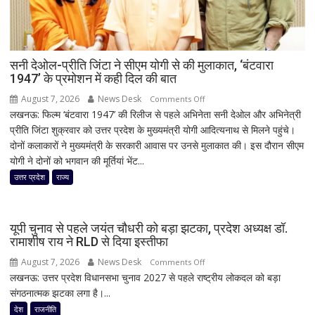
सनी देओल-प्रीति जिंटा ने सीएम योगी से की मुलाकात, ‘बंटवारा
1947’ के प्रमोशन में कही दिल की बात
August 7, 2026
News Desk
on
Comments Off
लखनऊ: फिल्म ‘बंटवारा 1947’ की रिलीज से पहले अभिनेता सनी देओल और अभिनेत्री
सनी
प्रीति जिंटा शुक्रवार को उत्तर प्रदेश के मुख्यमंत्री योगी आदित्यनाथ से मिलने पहुंचे।
देओल-
दोनों कलाकारों ने मुख्यमंत्री के सरकारी आवास पर उनसे मुलाकात की। इस दौरान सीएम
प्रीति
योगी ने दोनों को भगवान की मूर्तियां भेंट...
जिंटा
ने
उत्तर प्रदेश
राज्य
सीएम
योगी
से
यूपी चुनाव से पहले जयंत चौधरी को बड़ा झटका, प्रदेश अध्यक्ष डॉ.
की
रामाशीष राय ने RLD से दिया इस्तीफा
मुलाकात,
August 7, 2026
News Desk
on
Comments Off
‘बंटवारा
लखनऊ: उत्तर प्रदेश विधानसभा चुनाव 2027 से पहले राष्ट्रीय लोकदल को बड़ा
यूपी
1947’
संगठनात्मक झटका लगा है।...
चुनाव
के
से
देश
राजनीति
प्रमोशन