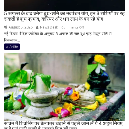
में
दिखेगा
5 अगस्त के बाद बनेगा बुध-शनि का नवपंचम योग, इन 3 राशियों पर रह
या
सकती है शुभ प्रभाव, करियर और धन लाभ के बन रहे योग
नहीं
August 5, 2026
News Desk
on
Comments Off
नई दिल्ली: वैदिक ज्योतिष के अनुसार 5 अगस्त की रात बुध ग्रह मिथुन राशि से
5
निकलकर...
अगस्त
के
धर्म/ज्योतिष
बाद
बनेगा
बुध-
शनि
का
नवपंचम
योग,
इन
3
राशियों
पर
रह
सावन में शिवलिंग पर बेलपत्र चढ़ाने से पहले जान लें ये 4 अहम नियम,
तभी पूर्ण मानी जाती है भगवान शिव की पूजा
सकती