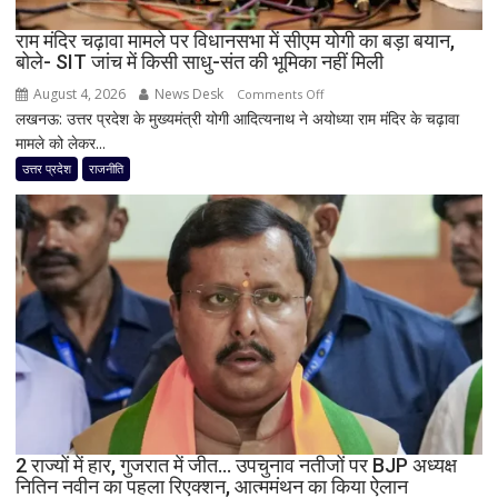
जिम्मेदारियां
घोषित
राम मंदिर चढ़ावा मामले पर विधानसभा में सीएम योगी का बड़ा बयान,
बोले- SIT जांच में किसी साधु-संत की भूमिका नहीं मिली
August 4, 2026
News Desk
on
Comments Off
लखनऊ: उत्तर प्रदेश के मुख्यमंत्री योगी आदित्यनाथ ने अयोध्या राम मंदिर के चढ़ावा
राम
मामले को लेकर...
मंदिर
चढ़ावा
उत्तर प्रदेश
राजनीति
मामले
पर
विधानसभा
में
सीएम
योगी
का
बड़ा
बयान,
बोले-
SIT
जांच
2 राज्यों में हार, गुजरात में जीत… उपचुनाव नतीजों पर BJP अध्यक्ष
नितिन नवीन का पहला रिएक्शन, आत्ममंथन का किया ऐलान
में