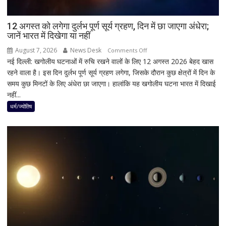
किया
ऐलान
12 अगस्त को लगेगा दुर्लभ पूर्ण सूर्य ग्रहण, दिन में छा जाएगा अंधेरा;
जानें भारत में दिखेगा या नहीं
August 7, 2026
News Desk
on
Comments Off
नई दिल्ली: खगोलीय घटनाओं में रुचि रखने वालों के लिए 12 अगस्त 2026 बेहद खास
12
रहने वाला है। इस दिन दुर्लभ पूर्ण सूर्य ग्रहण लगेगा, जिसके दौरान कुछ क्षेत्रों में दिन के
अगस्त
समय कुछ मिनटों के लिए अंधेरा छा जाएगा। हालांकि यह खगोलीय घटना भारत में दिखाई
को
नहीं...
लगेगा
दुर्लभ
धर्म/ज्योतिष
पूर्ण
सूर्य
ग्रहण,
दिन
में
छा
जाएगा
अंधेरा;
जानें
भारत