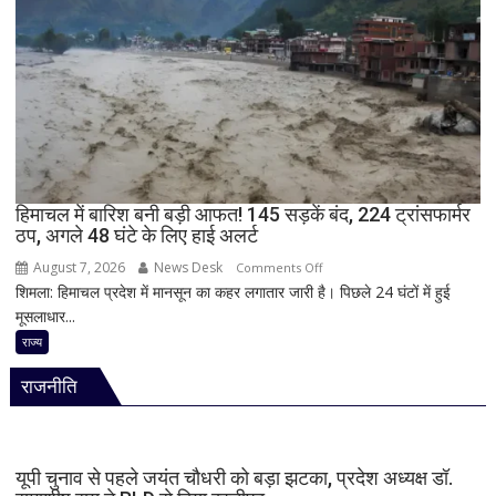
ने
की
अंधाधुंध
फायरिंग,
शिक्षक
समेत
4
की
मौत,
हिमाचल में बारिश बनी बड़ी आफत! 145 सड़कें बंद, 224 ट्रांसफार्मर
ठप, अगले 48 घंटे के लिए हाई अलर्ट
कई
घायल
August 7, 2026
News Desk
on
Comments Off
शिमला: हिमाचल प्रदेश में मानसून का कहर लगातार जारी है। पिछले 24 घंटों में हुई
हिमाचल
मूसलाधार...
में
बारिश
राज्य
बनी
राजनीति
बड़ी
आफत!
145
सड़कें
यूपी चुनाव से पहले जयंत चौधरी को बड़ा झटका, प्रदेश अध्यक्ष डॉ.
बंद,