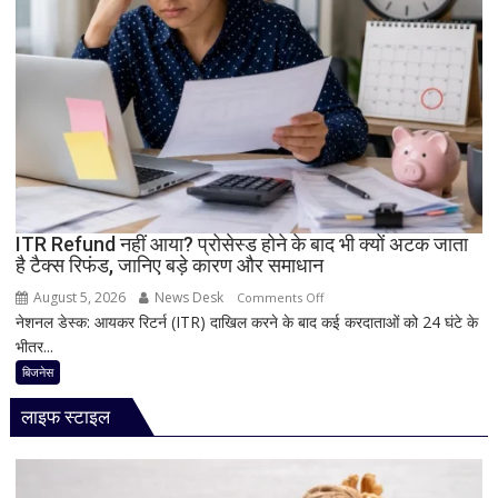
दमदार
5G
फीचर्स
के
साथ
आज
लॉन्च
होगा
नया
Vivo
ITR Refund नहीं आया? प्रोसेस्ड होने के बाद भी क्यों अटक जाता
S2
है टैक्स रिफंड, जानिए बड़े कारण और समाधान
August 5, 2026
News Desk
on
Comments Off
नेशनल डेस्क: आयकर रिटर्न (ITR) दाखिल करने के बाद कई करदाताओं को 24 घंटे के
ITR
भीतर...
Refund
नहीं
बिजनेस
आया?
लाइफ स्टाइल
प्रोसेस्ड
होने
के
बाद