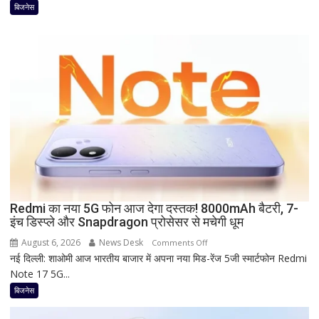
FD
बिजनेस
पर
कितना
दे
रहा
है
Bank
of
Baroda?
सीनियर
सिटीजन
को
मिल
Redmi का नया 5G फोन आज देगा दस्तक! 8000mAh बैटरी, 7-
रहा
इंच डिस्प्ले और Snapdragon प्रोसेसर से मचेगी धूम
ज्यादा
फायदा,
August 6, 2026
News Desk
on
Comments Off
जानिए
नई दिल्ली: शाओमी आज भारतीय बाजार में अपना नया मिड-रेंज 5जी स्मार्टफोन Redmi
Redmi
नई
Note 17 5G...
का
ब्याज
नया
बिजनेस
दरें
5G