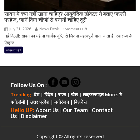
कई
फायदे!
सावन में क्या नहीं खाना चाहिए? आयुर्वेदिक डॉक्टर ने बताए जरूरी
डॉक्टर
परहेज, जानें किन चीजों से बनानी चाहिए दूरी
ने
July 31, 2026
News Desk
on
Comments Off
बताया
नई दिल्ली: सावन का महीना धार्मिक दृष्टि से जितना महत्वपूर्ण माना जाता है, स्वास्थ्य के
सावन
कैसे
लिहाज...
में
सुधर
क्या
लाइफस्टाइल
सकती
नहीं
है
खाना
नींद
चाहिए?
और
आयुर्वेदिक
पाचन
डॉक्टर
Follow Us On :
ने
Trending:
देश
|
विदेश
|
राज्य
|
खेल
|
लाइफ़स्टाइल
More:
टे
बताए
क्नोलॉजी
|
उत्तर प्रदेश
|
मनोरंजन
|
बिज़नेस
जरूरी
Hello UP:
About Us
|
Our Team
|
Contact
परहेज,
Us
|
Disclaimer
जानें
किन
चीजों
Copyright © All rights reserved
से