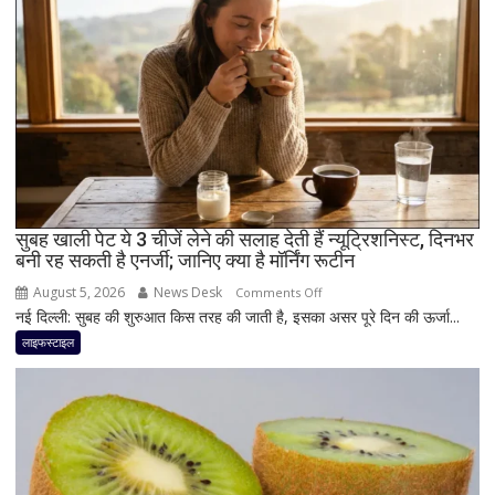
मात्रा,
फायदे
और
सेवन
का
बेहतर
तरीका
सुबह खाली पेट ये 3 चीजें लेने की सलाह देती हैं न्यूट्रिशनिस्ट, दिनभर
बनी रह सकती है एनर्जी; जानिए क्या है मॉर्निंग रूटीन
August 5, 2026
News Desk
on
Comments Off
नई दिल्ली: सुबह की शुरुआत किस तरह की जाती है, इसका असर पूरे दिन की ऊर्जा...
सुबह
खाली
लाइफस्टाइल
पेट
ये
3
चीजें
लेने
की