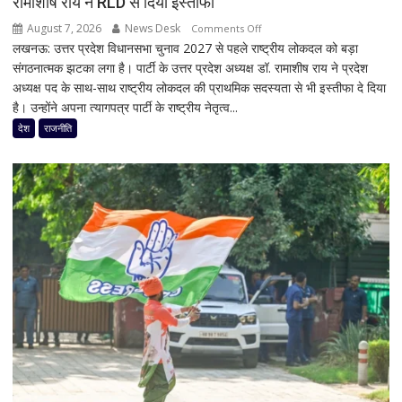
रामाशीष राय ने RLD से दिया इस्तीफा
224
August 7, 2026
News Desk
on
Comments Off
ट्रांसफार्मर
लखनऊ: उत्तर प्रदेश विधानसभा चुनाव 2027 से पहले राष्ट्रीय लोकदल को बड़ा
यूपी
ठप,
संगठनात्मक झटका लगा है। पार्टी के उत्तर प्रदेश अध्यक्ष डॉ. रामाशीष राय ने प्रदेश
चुनाव
अगले
अध्यक्ष पद के साथ-साथ राष्ट्रीय लोकदल की प्राथमिक सदस्यता से भी इस्तीफा दे दिया
से
48
है। उन्होंने अपना त्यागपत्र पार्टी के राष्ट्रीय नेतृत्व...
पहले
घंटे
जयंत
देश
राजनीति
के
चौधरी
लिए
को
हाई
बड़ा
अलर्ट
झटका,
प्रदेश
अध्यक्ष
डॉ.
रामाशीष
राय
ने
RLD
से
दिया