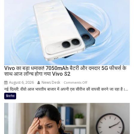
फोन
आज
देगा
दस्तक!
8000mAh
बैटरी,
7-
इंच
डिस्प्ले
और
Snapdragon
Vivo का बड़ा धमाका! 7050mAh बैटरी और दमदार 5G फीचर्स के
साथ आज लॉन्च होगा नया Vivo S2
प्रोसेसर
से
August 6, 2026
News Desk
on
Comments Off
मचेगी
नई दिल्ली: वीवो आज भारतीय बाजार में अपनी एस सीरीज की वापसी करने जा रहा है।...
Vivo
धूम
का
बिजनेस
बड़ा
धमाका!
7050mAh
बैटरी
और