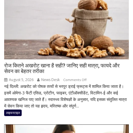
भी
क्यों
अटक
जाता
है
टैक्स
रिफंड,
जानिए
बड़े
कारण
रोज कितने अखरोट खाना है सही? जानिए सही मात्रा, फायदे और
सेवन का बेहतर तरीका
और
समाधान
August 5, 2026
News Desk
on
Comments Off
नई दिल्ली: अखरोट को पोषक तत्वों से भरपूर ड्राई फ्रूट्स में शामिल किया जाता है।
रोज
इसमें ओमेगा-3 फैटी एसिड, प्रोटीन, फाइबर, एंटीऑक्सीडेंट, विटामिन-ई और कई
कितने
आवश्यक खनिज पाए जाते हैं। स्वास्थ्य विशेषज्ञों के अनुसार, यदि इसका संतुलित मात्रा
अखरोट
में सेवन किया जाए तो यह हृदय, मस्तिष्क और संपूर्ण...
खाना
है
लाइफस्टाइल
सही?
जानिए
सही