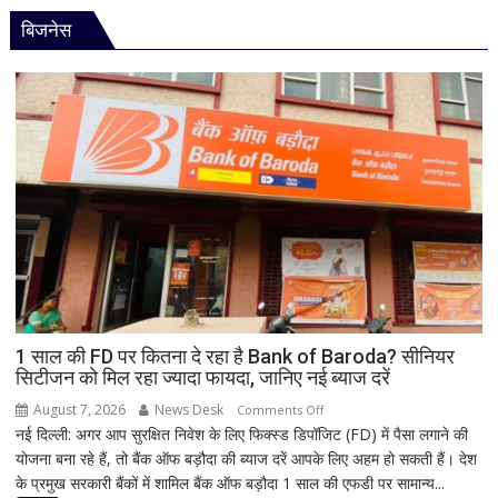
अद्भुत
भगवान
बिजनेस
परंपरा!
शिव
बाबा
की
बैद्यनाथ
पूजा
से
पहले
क्यों
होता
है
मां
काली
का
श्रृंगार?
जानिए
हृदयपीठ
1 साल की FD पर कितना दे रहा है Bank of Baroda? सीनियर
सिटीजन को मिल रहा ज्यादा फायदा, जानिए नई ब्याज दरें
का
धार्मिक
August 7, 2026
News Desk
on
Comments Off
रहस्य
नई दिल्ली: अगर आप सुरक्षित निवेश के लिए फिक्स्ड डिपॉजिट (FD) में पैसा लगाने की
1
योजना बना रहे हैं, तो बैंक ऑफ बड़ौदा की ब्याज दरें आपके लिए अहम हो सकती हैं। देश
साल
के प्रमुख सरकारी बैंकों में शामिल बैंक ऑफ बड़ौदा 1 साल की एफडी पर सामान्य...
की