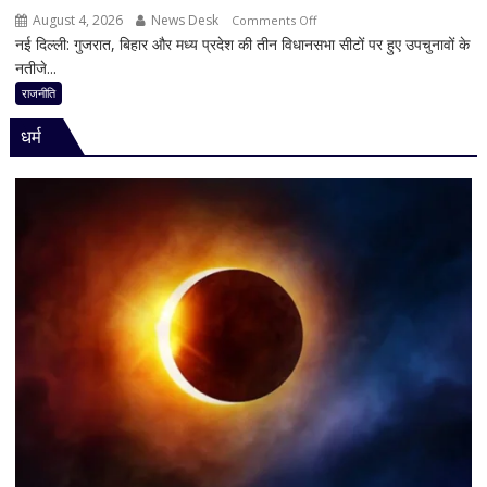
किसी
August 4, 2026
News Desk
on
Comments Off
साधु-
नई दिल्ली: गुजरात, बिहार और मध्य प्रदेश की तीन विधानसभा सीटों पर हुए उपचुनावों के
2
संत
नतीजे...
राज्यों
की
में
राजनीति
भूमिका
हार,
नहीं
धर्म
गुजरात
मिली
में
जीत…
उपचुनाव
नतीजों
पर
BJP
अध्यक्ष
नितिन
नवीन
का
पहला
रिएक्शन,
आत्ममंथन
का