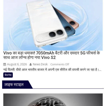
दरें
आज
देगा
दस्तक!
8000mAh
बैटरी,
7-
इंच
डिस्प्ले
और
Snapdragon
Vivo का बड़ा धमाका! 7050mAh बैटरी और दमदार 5G फीचर्स के
साथ आज लॉन्च होगा नया Vivo S2
प्रोसेसर
से
August 6, 2026
News Desk
on
Comments Off
मचेगी
नई दिल्ली: वीवो आज भारतीय बाजार में अपनी एस सीरीज की वापसी करने जा रहा है।...
Vivo
धूम
का
बिजनेस
बड़ा
लाइफ स्टाइल
धमाका!
7050mAh
बैटरी
और
दमदार