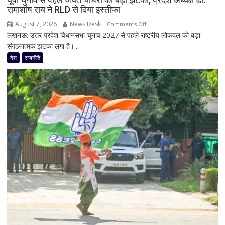
से
रामाशीष राय ने RLD से दिया इस्तीफा
मिलेंगे
August 7, 2026
News Desk
on
Comments Off
शरद
लखनऊ: उत्तर प्रदेश विधानसभा चुनाव 2027 से पहले राष्ट्रीय लोकदल को बड़ा
यूपी
पवार
संगठनात्मक झटका लगा है।...
चुनाव
गुट
से
देश
राजनीति
के
पहले
सभी
जयंत
8
चौधरी
सांसद,
को
डीलिमिटेशन
बड़ा
बिल
झटका,
के
प्रदेश
बीच
अध्यक्ष
बढ़ी
डॉ.
सियासी
रामाशीष
अटकलें
राय
ने
RLD
से
दिया