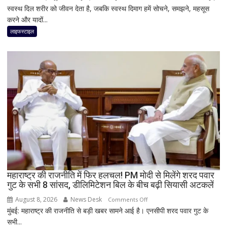
स्वस्थ दिल शरीर को जीवन देता है, जबकि स्वस्थ दिमाग हमें सोचने, समझने, महसूस
को
करने और यादों...
न
करें
लाइफस्टाइल
नजरअंदाज,
एक्सपर्ट
से
जानें
क्यों
दिल
जितनी
जरूरी
है
दिमाग
की
सेहत
महाराष्ट्र की राजनीति में फिर हलचल! PM मोदी से मिलेंगे शरद पवार
गुट के सभी 8 सांसद, डीलिमिटेशन बिल के बीच बढ़ी सियासी अटकलें
August 8, 2026
News Desk
on
Comments Off
मुंबई: महाराष्ट्र की राजनीति से बड़ी खबर सामने आई है। एनसीपी शरद पवार गुट के
महाराष्ट्र
सभी...
की