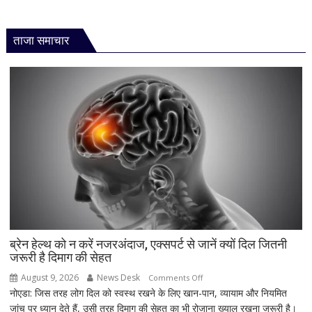
ताजा समाचार
ब्रेन हेल्थ को न करें नजरअंदाज, एक्सपर्ट से जानें क्यों दिल जितनी
जरूरी है दिमाग की सेहत
August 9, 2026
News Desk
on
Comments Off
नोएडा: जिस तरह लोग दिल को स्वस्थ रखने के लिए खान-पान, व्यायाम और नियमित
ब्रेन
जांच पर ध्यान देते हैं, उसी तरह दिमाग की सेहत का भी रोजाना ख्याल रखना जरूरी है।
हेल्थ