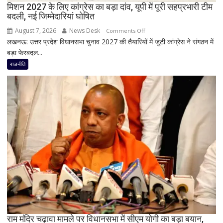
मिशन 2027 के लिए कांग्रेस का बड़ा दांव, यूपी में पूरी सहप्रभारी टीम
इस्तीफा
बदली, नई जिम्मेदारियां घोषित
August 7, 2026
News Desk
on
Comments Off
लखनऊ: उत्तर प्रदेश विधानसभा चुनाव 2027 की तैयारियों में जुटी कांग्रेस ने संगठन में
मिशन
बड़ा फेरबदल...
2027
के
राजनीति
लिए
कांग्रेस
का
बड़ा
दांव,
यूपी
में
पूरी
सहप्रभारी
टीम
बदली,
नई
जिम्मेदारियां
घोषित
राम मंदिर चढ़ावा मामले पर विधानसभा में सीएम योगी का बड़ा बयान,