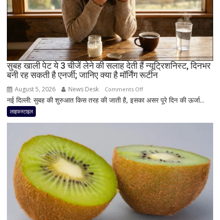
फायदे
और
सेवन
का
बेहतर
तरीका
सुबह खाली पेट ये 3 चीजें लेने की सलाह देती हैं न्यूट्रिशनिस्ट, दिनभर
बनी रह सकती है एनर्जी; जानिए क्या है मॉर्निंग रूटीन
August 5, 2026
News Desk
on
Comments Off
नई दिल्ली: सुबह की शुरुआत किस तरह की जाती है, इसका असर पूरे दिन की ऊर्जा...
सुबह
खाली
लाइफस्टाइल
पेट
ये
3
चीजें
लेने
की
सलाह
देती
हैं
न्यूट्रिशनिस्ट,