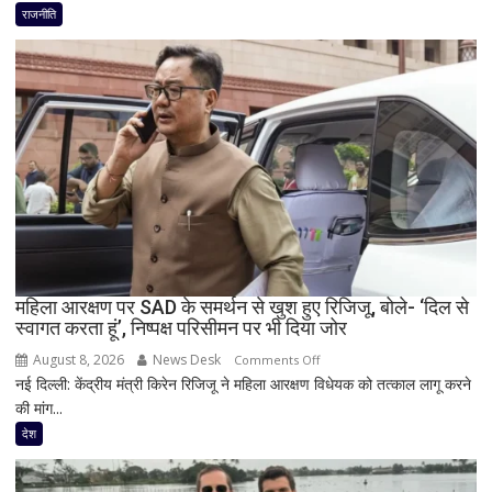
राजनीति
राजनीति
में
फिर
हलचल!
PM
मोदी
से
मिलेंगे
शरद
पवार
गुट
के
सभी
महिला आरक्षण पर SAD के समर्थन से खुश हुए रिजिजू, बोले- ‘दिल से
स्वागत करता हूं’, निष्पक्ष परिसीमन पर भी दिया जोर
8
सांसद,
August 8, 2026
News Desk
on
Comments Off
डीलिमिटेशन
नई दिल्ली: केंद्रीय मंत्री किरेन रिजिजू ने महिला आरक्षण विधेयक को तत्काल लागू करने
महिला
बिल
की मांग...
आरक्षण
के
पर
देश
बीच
SAD
बढ़ी
के