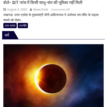
बोले- SIT जांच में किसी साधु-संत की भूमिका नहीं मिली
August 4, 2026
News Desk
on
Comments Off
लखनऊ: उत्तर प्रदेश के मुख्यमंत्री योगी आदित्यनाथ ने अयोध्या राम मंदिर के चढ़ावा
राम
मामले को लेकर...
मंदिर
चढ़ावा
उत्तर प्रदेश
राजनीति
मामले
धर्म
पर
विधानसभा
में
सीएम
योगी
का
बड़ा
बयान,
बोले-
SIT
जांच
में
किसी
साधु-