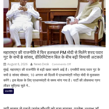
बूलोस?
भारी
बारिश
के
बीच
हाउसबोट
से
लिया
बैकवॉटर
का
महाराष्ट्र की राजनीति में फिर हलचल! PM मोदी से मिलेंगे शरद पवार
गुट के सभी 8 सांसद, डीलिमिटेशन बिल के बीच बढ़ी सियासी अटकलें
आनंद
August 8, 2026
News Desk
on
Comments Off
मुंबई: महाराष्ट्र की राजनीति से बड़ी खबर सामने आई है। एनसीपी शरद पवार गुट के
महाराष्ट्र
सभी 8 सांसद सोमवार, 10 अगस्त को दिल्ली में प्रधानमंत्री नरेंद्र मोदी से मुलाकात
की
करेंगे। इस बैठक के लिए प्रधानमंत्री से समय मांगा गया है। पार्टी की लोकसभा ग्रुप
राजनीति
लीडर सुप्रिया सुले ने...
में
फिर
राजनीति
हलचल!
PM
मोदी
यूपी चुनाव से पहले जयंत चौधरी को बड़ा झटका, प्रदेश अध्यक्ष डॉ.