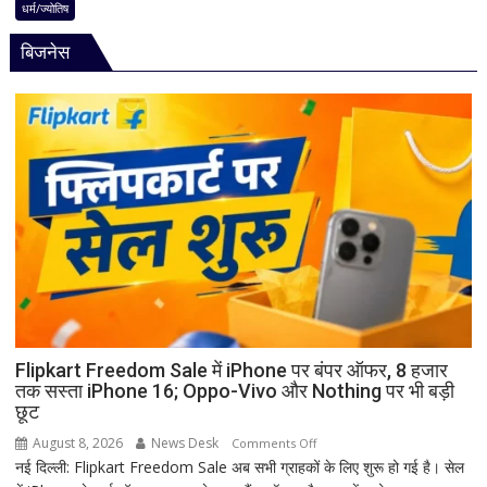
की
धर्म/ज्योतिष
है
अद्भुत
भगवान
बिजनेस
परंपरा!
शिव
बाबा
की
बैद्यनाथ
पूजा
से
पहले
क्यों
होता
है
मां
काली
का
श्रृंगार?
जानिए
हृदयपीठ
Flipkart Freedom Sale में iPhone पर बंपर ऑफर, 8 हजार
तक सस्ता iPhone 16; Oppo-Vivo और Nothing पर भी बड़ी
का
छूट
धार्मिक
रहस्य
August 8, 2026
News Desk
on
Comments Off
नई दिल्ली: Flipkart Freedom Sale अब सभी ग्राहकों के लिए शुरू हो गई है। सेल
Flipkart