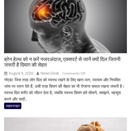
5G
फीचर्स
के
साथ
आज
लॉन्च
होगा
नया
Vivo
ब्रेन हेल्थ को न करें नजरअंदाज, एक्सपर्ट से जानें क्यों दिल जितनी
जरूरी है दिमाग की सेहत
S2
August 9, 2026
News Desk
on
Comments Off
नोएडा: जिस तरह लोग दिल को स्वस्थ रखने के लिए खान-पान, व्यायाम और नियमित
ब्रेन
जांच पर ध्यान देते हैं, उसी तरह दिमाग की सेहत का भी रोजाना ख्याल रखना जरूरी है।
हेल्थ
स्वस्थ दिल शरीर को जीवन देता है, जबकि स्वस्थ दिमाग हमें सोचने, समझने, महसूस
को
करने और यादों...
न
करें
लाइफस्टाइल
नजरअंदाज,
एक्सपर्ट
से
जानें