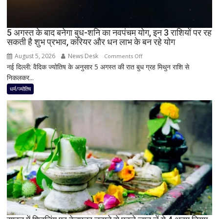
भारत
में
दिखेगा
5 अगस्त के बाद बनेगा बुध-शनि का नवपंचम योग, इन 3 राशियों पर रह
या
सकती है शुभ प्रभाव, करियर और धन लाभ के बन रहे योग
नहीं
August 5, 2026
News Desk
on
Comments Off
नई दिल्ली: वैदिक ज्योतिष के अनुसार 5 अगस्त की रात बुध ग्रह मिथुन राशि से
5
निकलकर...
अगस्त
के
धर्म/ज्योतिष
बाद
बनेगा
बुध-
शनि
का
नवपंचम
योग,
इन
3
राशियों
पर
रह