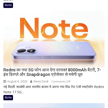
की
बिजनेस
FD
पर
कितना
दे
रहा
है
Bank
of
Baroda?
सीनियर
सिटीजन
को
Redmi का नया 5G फोन आज देगा दस्तक! 8000mAh बैटरी, 7-
इंच डिस्प्ले और Snapdragon प्रोसेसर से मचेगी धूम
मिल
रहा
August 6, 2026
News Desk
on
Comments Off
ज्यादा
नई दिल्ली: शाओमी आज भारतीय बाजार में अपना नया मिड-रेंज 5जी स्मार्टफोन Redmi
Redmi
फायदा,
Note 17 5G...
का
जानिए
नया
बिजनेस
नई
5G
ब्याज
फोन