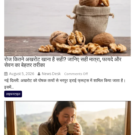
क्यों
दिल
जितनी
जरूरी
है
दिमाग
की
सेहत
रोज कितने अखरोट खाना है सही? जानिए सही मात्रा, फायदे और
सेवन का बेहतर तरीका
August 5, 2026
News Desk
on
Comments Off
नई दिल्ली: अखरोट को पोषक तत्वों से भरपूर ड्राई फ्रूट्स में शामिल किया जाता है।
रोज
इसमें...
कितने
अखरोट
लाइफस्टाइल
खाना
है
सही?
जानिए
सही
मात्रा,