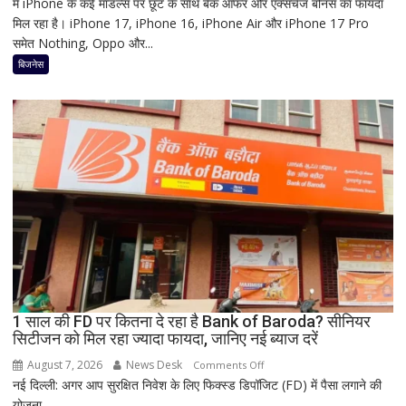
में iPhone के कई मॉडल्स पर छूट के साथ बैंक ऑफर और एक्सचेंज बोनस का फायदा
Freedom
मिल रहा है। iPhone 17, iPhone 16, iPhone Air और iPhone 17 Pro
Sale
समेत Nothing, Oppo और...
में
iPhone
बिजनेस
पर
बंपर
ऑफर,
8
हजार
तक
सस्ता
iPhone
16;
Oppo-
Vivo
और
1 साल की FD पर कितना दे रहा है Bank of Baroda? सीनियर
Nothing
सिटीजन को मिल रहा ज्यादा फायदा, जानिए नई ब्याज दरें
पर
भी
August 7, 2026
News Desk
on
Comments Off
बड़ी
नई दिल्ली: अगर आप सुरक्षित निवेश के लिए फिक्स्ड डिपॉजिट (FD) में पैसा लगाने की
1
छूट
योजना...
साल