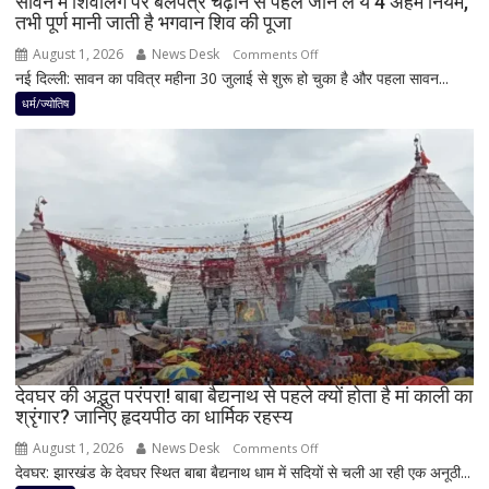
सावन में शिवलिंग पर बेलपत्र चढ़ाने से पहले जान लें ये 4 अहम नियम,
तभी पूर्ण मानी जाती है भगवान शिव की पूजा
सकती
है
August 1, 2026
News Desk
on
Comments Off
शुभ
नई दिल्ली: सावन का पवित्र महीना 30 जुलाई से शुरू हो चुका है और पहला सावन...
सावन
प्रभाव,
में
धर्म/ज्योतिष
करियर
शिवलिंग
और
पर
धन
बेलपत्र
लाभ
चढ़ाने
के
से
बन
पहले
रहे
जान
योग
लें
ये
4
अहम
नियम,
देवघर की अद्भुत परंपरा! बाबा बैद्यनाथ से पहले क्यों होता है मां काली का
श्रृंगार? जानिए हृदयपीठ का धार्मिक रहस्य
तभी
पूर्ण
August 1, 2026
News Desk
on
Comments Off
मानी
देवघर: झारखंड के देवघर स्थित बाबा बैद्यनाथ धाम में सदियों से चली आ रही एक अनूठी...
देवघर
जाती