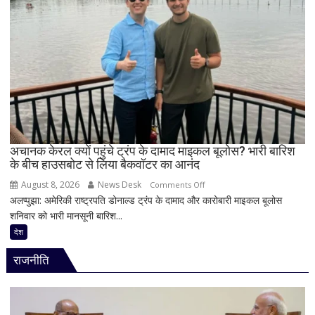
सियासी
समर्थन
अटकलें
से
खुश
हुए
रिजिजू,
बोले-
‘दिल
से
स्वागत
करता
अचानक केरल क्यों पहुंचे ट्रंप के दामाद माइकल बूलोस? भारी बारिश
के बीच हाउसबोट से लिया बैकवॉटर का आनंद
हूं’,
निष्पक्ष
August 8, 2026
News Desk
on
Comments Off
परिसीमन
अलप्पुझा: अमेरिकी राष्ट्रपति डोनाल्ड ट्रंप के दामाद और कारोबारी माइकल बूलोस
अचानक
पर
शनिवार को भारी मानसूनी बारिश...
केरल
भी
क्यों
देश
दिया
पहुंचे
जोर
राजनीति
ट्रंप
के
दामाद
माइकल