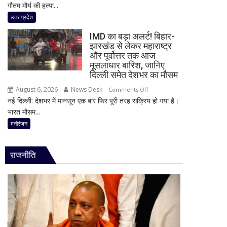
गौतम मौर्य की हत्या...
हत्याकांड
दावा,
में
उत्तर प्रदेश
राज
बड़ा
ठाकरे
IMD का बड़ा अलर्ट! बिहार-
खुलासा!
ने
झारखंड से लेकर महाराष्ट्र
पूर्व
और पूर्वोत्तर तक आज
राम
प्रेमिका
मूसलाधार बारिश, जानिए
मंदिर
का
दिल्ली समेत देशभर का मौसम
का
भाई
भी
August 6, 2026
News Desk
on
Comments Off
गिरफ्तार,
किया
नई दिल्ली: देशभर में मानसून एक बार फिर पूरी तरह सक्रिय हो गया है।
IMD
इंस्टाग्राम
जिक्र,
भारत मौसम...
का
पर
पीएम
बड़ा
मनोरंजन
‘मार
मोदी
अलर्ट!
दिया’
से
बिहार-
स्टेटस
राजनीति
उठाई
झारखंड
के
बड़ी
से
बाद
मांग
लेकर
पुलिस
महाराष्ट्र
का
और
एक्शन
पूर्वोत्तर
तक