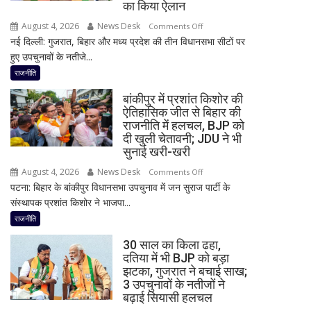
बड़ा
का किया ऐलान
बयान,
August 4, 2026
News Desk
on
Comments Off
बोले-
नई दिल्ली: गुजरात, बिहार और मध्य प्रदेश की तीन विधानसभा सीटों पर
2
SIT
हुए उपचुनावों के नतीजे...
राज्यों
जांच
में
राजनीति
में
हार,
किसी
बांकीपुर में प्रशांत किशोर की
गुजरात
साधु-
ऐतिहासिक जीत से बिहार की
में
राजनीति में हलचल, BJP को
संत
जीत…
दी खुली चेतावनी; JDU ने भी
की
उपचुनाव
सुनाई खरी-खरी
भूमिका
नतीजों
नहीं
August 4, 2026
News Desk
on
Comments Off
पर
मिली
पटना: बिहार के बांकीपुर विधानसभा उपचुनाव में जन सुराज पार्टी के
बांकीपुर
BJP
संस्थापक प्रशांत किशोर ने भाजपा...
में
अध्यक्ष
प्रशांत
राजनीति
नितिन
किशोर
नवीन
30 साल का किला ढहा,
की
का
दतिया में भी BJP को बड़ा
ऐतिहासिक
झटका, गुजरात ने बचाई साख;
पहला
जीत
3 उपचुनावों के नतीजों ने
रिएक्शन,
से
बढ़ाई सियासी हलचल
आत्ममंथन
बिहार