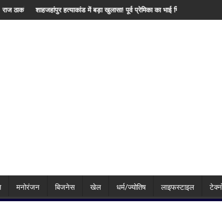
ा भी किया जिक्र, पीएम मोदी से उठाई बड़ी मांग
हत्याकांड में बड़ा खुलासा! पूर्व प्रेमिका का भाई गिरफ्तार, इंस्टाग्राम पर 'मार दिया' स्टेटस क
IMD का बड़ा अलर्ट! बिहा
ि
मनोरंजन
बिजनेस
खेल
धर्म/ज्योतिष
लाइफस्टाइल
टेक्