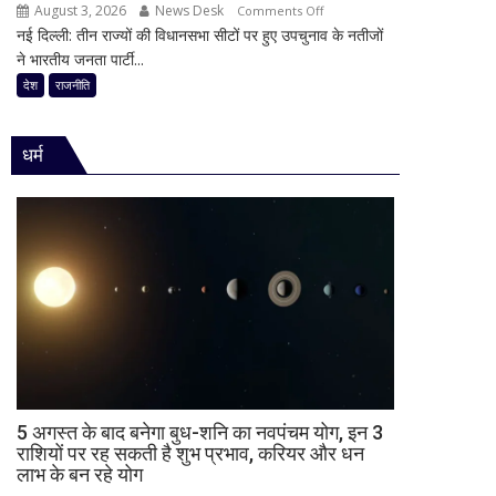
का
August 3, 2026
News Desk
on
Comments Off
की
किया
नई दिल्ली: तीन राज्यों की विधानसभा सीटों पर हुए उपचुनाव के नतीजों
30
राजनीति
ऐलान
ने भारतीय जनता पार्टी...
साल
में
का
देश
राजनीति
हलचल,
किला
BJP
ढहा,
को
धर्म
दतिया
दी
में
खुली
भी
चेतावनी;
BJP
JDU
को
ने
बड़ा
भी
झटका,
सुनाई
गुजरात
खरी-
ने
खरी
बचाई
साख;
3
5 अगस्त के बाद बनेगा बुध-शनि का नवपंचम योग, इन 3
उपचुनावों
राशियों पर रह सकती है शुभ प्रभाव, करियर और धन
लाभ के बन रहे योग
के