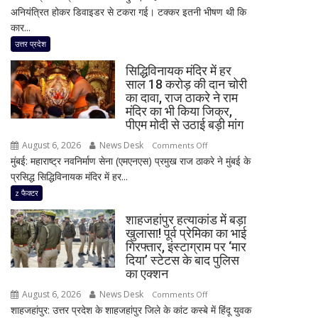
अनियंत्रित होकर डिवाइडर से टकरा गई। टक्कर इतनी भीषण थी कि
सड़क
कार...
हादसा,
अतीक
उत्तर प्रदेश
अहमद
सिद्धिविनायक मंदिर में हर
के
साल 18 करोड़ की दान चोरी
सबसे
का दावा, राज ठाकरे ने राम
छोटे
मंदिर का भी किया जिक्र,
बेटे
पीएम मोदी से उठाई बड़ी मांग
आबान
August 6, 2026
News Desk
on
Comments Off
अहमद
मुंबई: महाराष्ट्र नवनिर्माण सेना (एमएनएस) प्रमुख राज ठाकरे ने मुंबई के
सिद्धिविनायक
समेत
प्रसिद्ध सिद्धिविनायक मंदिर में हर...
मंदिर
दो
में
z फैक्टर
की
हर
मौत,
शाहजहांपुर हत्याकांड में बड़ा
साल
तीन
खुलासा! पूर्व प्रेमिका का भाई
18
गिरफ्तार, इंस्टाग्राम पर ‘मार
लोग
करोड़
दिया’ स्टेटस के बाद पुलिस
गंभीर
की
का एक्शन
घायल
दान
August 6, 2026
News Desk
on
Comments Off
चोरी
शाहजहांपुर: उत्तर प्रदेश के शाहजहांपुर जिले के कांट कस्बे में हिंदू युवक
शाहजहांपुर
का