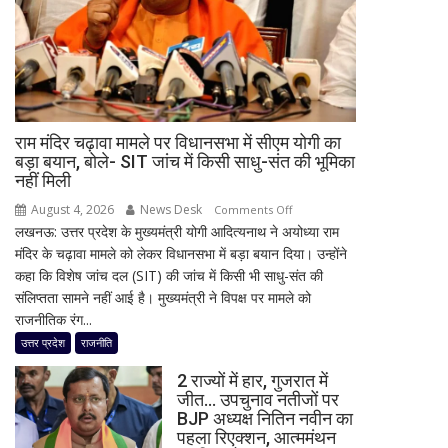
आज
मूसलाधार
बारिश,
जानिए
दिल्ली
समेत
राम मंदिर चढ़ावा मामले पर विधानसभा में सीएम योगी का
देशभर
बड़ा बयान, बोले- SIT जांच में किसी साधु-संत की भूमिका
का
नहीं मिली
मौसम
August 4, 2026
News Desk
on
Comments Off
लखनऊ: उत्तर प्रदेश के मुख्यमंत्री योगी आदित्यनाथ ने अयोध्या राम
राम
मंदिर के चढ़ावा मामले को लेकर विधानसभा में बड़ा बयान दिया। उन्होंने
मंदिर
कहा कि विशेष जांच दल (SIT) की जांच में किसी भी साधु-संत की
चढ़ावा
संलिप्तता सामने नहीं आई है। मुख्यमंत्री ने विपक्ष पर मामले को
मामले
राजनीतिक रंग...
पर
विधानसभा
उत्तर प्रदेश
राजनीति
में
2 राज्यों में हार, गुजरात में
सीएम
जीत… उपचुनाव नतीजों पर
योगी
BJP अध्यक्ष नितिन नवीन का
का
पहला रिएक्शन, आत्ममंथन