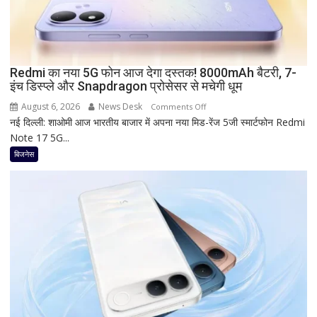
सीनियर
सिटीजन
को
मिल
Redmi का नया 5G फोन आज देगा दस्तक! 8000mAh बैटरी, 7-
रहा
इंच डिस्प्ले और Snapdragon प्रोसेसर से मचेगी धूम
ज्यादा
फायदा,
August 6, 2026
News Desk
on
Comments Off
जानिए
नई दिल्ली: शाओमी आज भारतीय बाजार में अपना नया मिड-रेंज 5जी स्मार्टफोन Redmi
Redmi
नई
Note 17 5G...
का
ब्याज
नया
बिजनेस
दरें
5G
फोन
आज
देगा
दस्तक!
8000mAh
बैटरी,
7-
इंच
डिस्प्ले