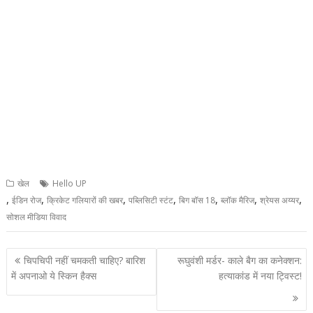
खेल
Hello UP
,
,
,
,
,
,
,
ईडिन रोज
क्रिकेट गलियारों की खबर
पब्लिसिटी स्टंट
बिग बॉस 18
ब्लॉक मैरिज
श्रेयस अय्यर
सोशल मीडिया विवाद
Post
चिपचिपी नहीं चमकती चाहिए? बारिश
रूघुवंशी मर्डर- काले बैग का कनेक्शन:
navigation
में अपनाओ ये स्किन हैक्स
हत्याकांड में नया ट्विस्ट!