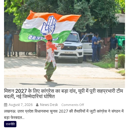
बड़ा
अलर्ट
झटका,
प्रदेश
अध्यक्ष
डॉ.
रामाशीष
राय
ने
RLD
से
दिया
इस्तीफा
मिशन 2027 के लिए कांग्रेस का बड़ा दांव, यूपी में पूरी सहप्रभारी टीम
बदली, नई जिम्मेदारियां घोषित
August 7, 2026
News Desk
on
Comments Off
लखनऊ: उत्तर प्रदेश विधानसभा चुनाव 2027 की तैयारियों में जुटी कांग्रेस ने संगठन में
मिशन
बड़ा फेरबदल...
2027
के
राजनीति