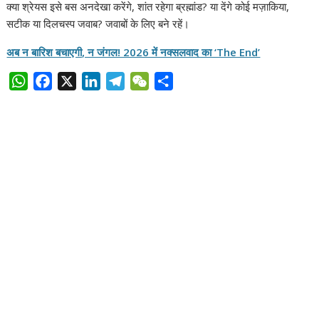
क्या श्रेयस इसे बस अनदेखा करेंगे, शांत रहेगा ब्रह्मांड? या देंगे कोई मज़ाकिया,
सटीक या दिलचस्प जवाब? जवाबों के लिए बने रहें।
अब न बारिश बचाएगी, न जंगल! 2026 में नक्सलवाद का ‘The End’
W
F
X
L
T
W
S
h
a
i
e
e
h
a
c
n
l
C
a
t
e
k
e
h
r
s
b
e
g
a
e
A
o
d
r
t
p
o
I
a
p
k
n
m