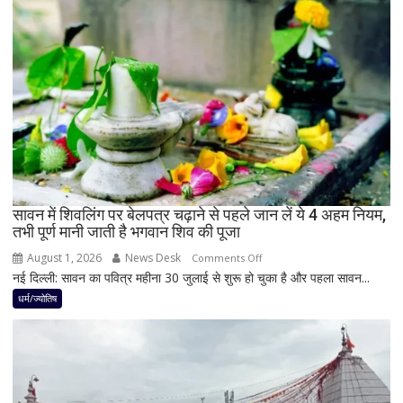
बनेगा
बुध-
शनि
का
नवपंचम
योग,
इन
3
राशियों
पर
रह
सावन में शिवलिंग पर बेलपत्र चढ़ाने से पहले जान लें ये 4 अहम नियम,
तभी पूर्ण मानी जाती है भगवान शिव की पूजा
सकती
है
August 1, 2026
News Desk
on
Comments Off
शुभ
नई दिल्ली: सावन का पवित्र महीना 30 जुलाई से शुरू हो चुका है और पहला सावन...
सावन
प्रभाव,
में
धर्म/ज्योतिष
करियर
शिवलिंग
और
पर
धन
बेलपत्र
लाभ
चढ़ाने
के
से