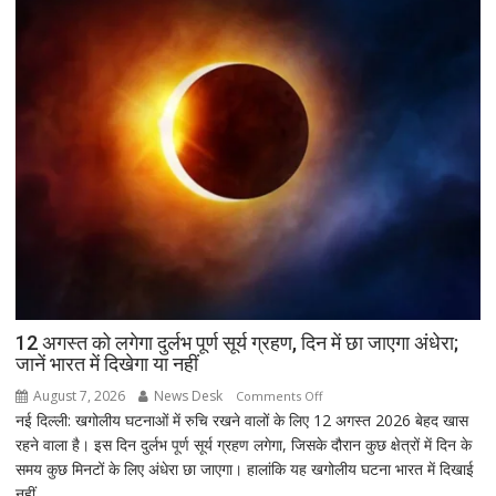
उपचुनाव
नतीजों
पर
BJP
अध्यक्ष
नितिन
नवीन
का
पहला
रिएक्शन,
आत्ममंथन
का
किया
ऐलान
12 अगस्त को लगेगा दुर्लभ पूर्ण सूर्य ग्रहण, दिन में छा जाएगा अंधेरा;
जानें भारत में दिखेगा या नहीं
August 7, 2026
News Desk
on
Comments Off
नई दिल्ली: खगोलीय घटनाओं में रुचि रखने वालों के लिए 12 अगस्त 2026 बेहद खास
12
रहने वाला है। इस दिन दुर्लभ पूर्ण सूर्य ग्रहण लगेगा, जिसके दौरान कुछ क्षेत्रों में दिन के
अगस्त
समय कुछ मिनटों के लिए अंधेरा छा जाएगा। हालांकि यह खगोलीय घटना भारत में दिखाई
को
नहीं...
लगेगा