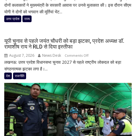
दोनों कलाकारों ने मुख्यमंत्री के सरकारी आवास पर उनसे मुलाकात की। इस दौरान सीएम
प्रीति
योगी ने दोनों को भगवान की मूर्तियां भेंट...
जिंटा
ने
उत्तर प्रदेश
राज्य
सीएम
योगी
से
यूपी चुनाव से पहले जयंत चौधरी को बड़ा झटका, प्रदेश अध्यक्ष डॉ.
की
रामाशीष राय ने RLD से दिया इस्तीफा
मुलाकात,
August 7, 2026
News Desk
on
Comments Off
‘बंटवारा
लखनऊ: उत्तर प्रदेश विधानसभा चुनाव 2027 से पहले राष्ट्रीय लोकदल को बड़ा
यूपी
1947’
संगठनात्मक झटका लगा है।...
चुनाव
के
से
देश
राजनीति
प्रमोशन
पहले
में
जयंत
कही
चौधरी
दिल
को
की
बड़ा
बात
झटका,
प्रदेश
अध्यक्ष
डॉ.