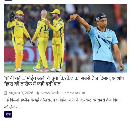
पाकिस्तान
जरूरत
के
बल्लेबाज
ने
रचा
इतिहास!
अब्दुल्ला
शफीक
के
160
से
वेस्टइंडीज
‘धोनी नहीं…’ मोईन अली ने चुना क्रिकेट का सबसे तेज दिमाग, आशीष
पर
नेहरा की तारीफ में कही बड़ी बात
टीम
की
August 3, 2026
News Desk
on
Comments Off
मजबूत
नई दिल्ली: इंग्लैंड के पूर्व ऑलराउंडर मोईन अली ने क्रिकेट के सबसे तेज दिमाग
‘धोनी
पकड़
नहीं…’
को लेकर...
मोईन
खेल
अली
ने