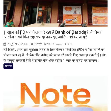
मां
काली
का
श्रृंगार?
जानिए
हृदयपीठ
1 साल की FD पर कितना दे रहा है Bank of Baroda? सीनियर
सिटीजन को मिल रहा ज्यादा फायदा, जानिए नई ब्याज दरें
का
धार्मिक
August 7, 2026
News Desk
on
Comments Off
रहस्य
नई दिल्ली: अगर आप सुरक्षित निवेश के लिए फिक्स्ड डिपॉजिट (FD) में पैसा लगाने की
1
योजना बना रहे हैं, तो बैंक ऑफ बड़ौदा की ब्याज दरें आपके लिए अहम हो सकती हैं। देश
साल
के प्रमुख सरकारी बैंकों में शामिल बैंक ऑफ बड़ौदा 1 साल की एफडी पर सामान्य...
की
FD
बिजनेस
पर
कितना
दे
रहा
है
Bank
of
Baroda?