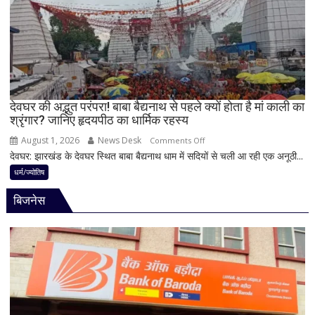
बन
पहले
रहे
जान
योग
लें
ये
4
अहम
नियम,
देवघर की अद्भुत परंपरा! बाबा बैद्यनाथ से पहले क्यों होता है मां काली का
श्रृंगार? जानिए हृदयपीठ का धार्मिक रहस्य
तभी
पूर्ण
August 1, 2026
News Desk
on
Comments Off
मानी
देवघर: झारखंड के देवघर स्थित बाबा बैद्यनाथ धाम में सदियों से चली आ रही एक अनूठी...
देवघर
जाती
की
धर्म/ज्योतिष
है
अद्भुत
भगवान
बिजनेस
परंपरा!
शिव
बाबा
की
बैद्यनाथ
पूजा
से
पहले
क्यों
होता
है