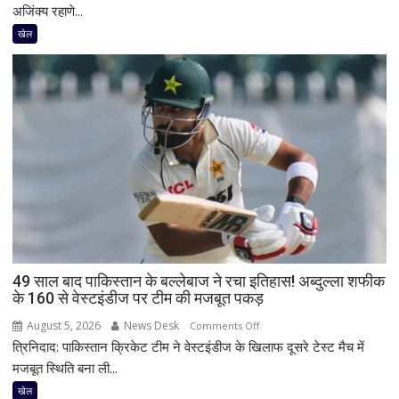
युवा
अजिंक्य रहाणे...
खिलाड़ियों
खेल
से
नहीं
बनेगी
बात’,
अजिंक्य
रहाणे
ने
भारतीय
टेस्ट
टीम
को
लेकर
49 साल बाद पाकिस्तान के बल्लेबाज ने रचा इतिहास! अब्दुल्ला शफीक
जताई
के 160 से वेस्टइंडीज पर टीम की मजबूत पकड़
चिंता,
सीनियर
August 5, 2026
News Desk
on
Comments Off
खिलाड़ियों
त्रिनिदाद: पाकिस्तान क्रिकेट टीम ने वेस्टइंडीज के खिलाफ दूसरे टेस्ट मैच में
49
की
साल
मजबूत स्थिति बना ली...
बताई
बाद
खेल
अहम