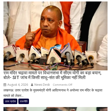
लिए
कांग्रेस
का
बड़ा
दांव,
यूपी
में
पूरी
सहप्रभारी
टीम
बदली,
नई
जिम्मेदारियां
घोषित
राम मंदिर चढ़ावा मामले पर विधानसभा में सीएम योगी का बड़ा बयान,
बोले- SIT जांच में किसी साधु-संत की भूमिका नहीं मिली
August 4, 2026
News Desk
on
Comments Off
लखनऊ: उत्तर प्रदेश के मुख्यमंत्री योगी आदित्यनाथ ने अयोध्या राम मंदिर के चढ़ावा
राम
मामले को लेकर...
मंदिर
चढ़ावा
उत्तर प्रदेश
राजनीति
मामले