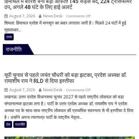
हिमाचल में बारिश बनी बड़ी आफत! 145 सड़कें बंद, 224 ट्रांसफार्मर
ठप, अगले 48 घंटे के लिए हाई अलर्ट
कई
घायल
August 7, 2026
News Desk
on
Comments Off
शिमला: हिमाचल प्रदेश में मानसून का कहर लगातार जारी है। पिछले 24 घंटों में हुई
हिमाचल
मूसलाधार...
में
बारिश
राज्य
बनी
राजनीति
बड़ी
आफत!
145
सड़कें
यूपी चुनाव से पहले जयंत चौधरी को बड़ा झटका, प्रदेश अध्यक्ष डॉ.
बंद,
रामाशीष राय ने RLD से दिया इस्तीफा
224
August 7, 2026
News Desk
on
Comments Off
ट्रांसफार्मर
लखनऊ: उत्तर प्रदेश विधानसभा चुनाव 2027 से पहले राष्ट्रीय लोकदल को बड़ा
यूपी
ठप,
संगठनात्मक झटका लगा है। पार्टी के उत्तर प्रदेश अध्यक्ष डॉ. रामाशीष राय ने प्रदेश
चुनाव
अगले
अध्यक्ष पद के साथ-साथ राष्ट्रीय लोकदल की प्राथमिक सदस्यता से भी इस्तीफा दे दिया
से
48
है। उन्होंने अपना त्यागपत्र पार्टी के राष्ट्रीय नेतृत्व...
पहले
घंटे
जयंत
देश
राजनीति
के
चौधरी
लिए
को
हाई