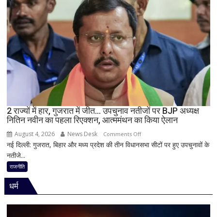
पर
विधानसभा
में
सीएम
योगी
का
बड़ा
बयान,
बोले-
SIT
जांच
2 राज्यों में हार, गुजरात में जीत… उपचुनाव नतीजों पर BJP अध्यक्ष
नितिन नवीन का पहला रिएक्शन, आत्ममंथन का किया ऐलान
में
किसी
August 4, 2026
News Desk
on
Comments Off
साधु-
नई दिल्ली: गुजरात, बिहार और मध्य प्रदेश की तीन विधानसभा सीटों पर हुए उपचुनावों के
2
संत
नतीजे...
राज्यों
की
में
राजनीति
भूमिका
हार,
नहीं
धर्म
गुजरात
मिली
में
जीत…