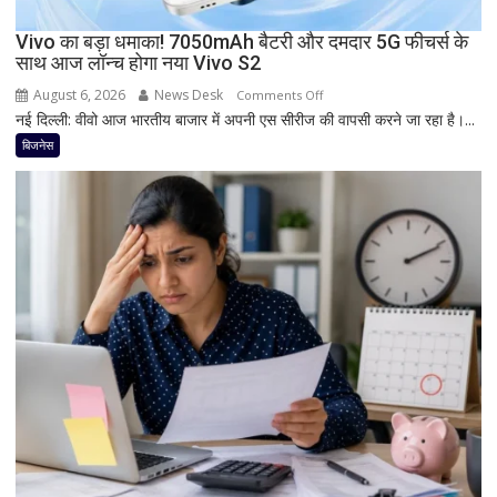
और
Snapdragon
Vivo का बड़ा धमाका! 7050mAh बैटरी और दमदार 5G फीचर्स के
साथ आज लॉन्च होगा नया Vivo S2
प्रोसेसर
से
August 6, 2026
News Desk
on
Comments Off
मचेगी
नई दिल्ली: वीवो आज भारतीय बाजार में अपनी एस सीरीज की वापसी करने जा रहा है।...
Vivo
धूम
का
बिजनेस
बड़ा
धमाका!
7050mAh
बैटरी
और
दमदार
5G
फीचर्स
के
साथ
आज
लॉन्च
होगा
नया