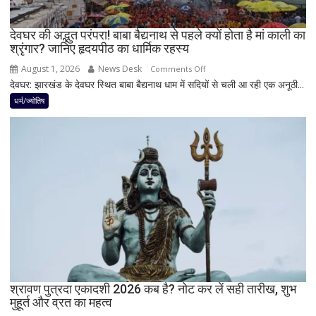
अहम
नियम,
देवघर की अद्भुत परंपरा! बाबा बैद्यनाथ से पहले क्यों होता है मां काली का
श्रृंगार? जानिए हृदयपीठ का धार्मिक रहस्य
तभी
पूर्ण
August 1, 2026
News Desk
on
Comments Off
मानी
देवघर: झारखंड के देवघर स्थित बाबा बैद्यनाथ धाम में सदियों से चली आ रही एक अनूठी...
देवघर
जाती
की
धर्म/ज्योतिष
है
अद्भुत
भगवान
परंपरा!
शिव
बाबा
की
बैद्यनाथ
पूजा
से
पहले
क्यों
होता
है
मां
काली
का
श्रावण पुत्रदा एकादशी 2026 कब है? नोट कर लें सही तारीख, शुभ
मुहूर्त और व्रत का महत्व
श्रृंगार?