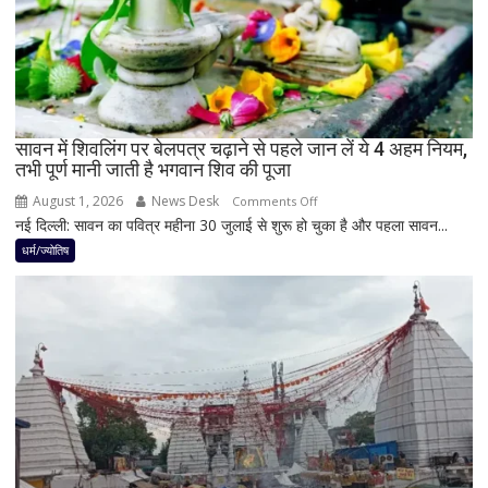
3
राशियों
पर
रह
सकती
है
सावन में शिवलिंग पर बेलपत्र चढ़ाने से पहले जान लें ये 4 अहम नियम,
शुभ
तभी पूर्ण मानी जाती है भगवान शिव की पूजा
प्रभाव,
करियर
August 1, 2026
News Desk
on
Comments Off
और
नई दिल्ली: सावन का पवित्र महीना 30 जुलाई से शुरू हो चुका है और पहला सावन...
सावन
धन
में
धर्म/ज्योतिष
लाभ
शिवलिंग
के
पर
बन
बेलपत्र
रहे
चढ़ाने
योग
से
पहले
जान
लें
ये
4