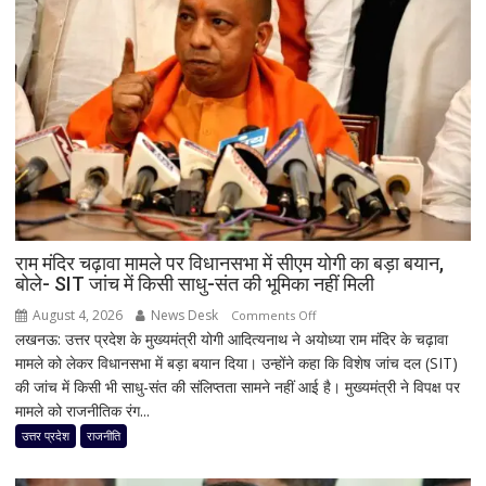
महाराष्ट्र
और
पूर्वोत्तर
तक
आज
मूसलाधार
बारिश,
जानिए
दिल्ली
समेत
देशभर
राम मंदिर चढ़ावा मामले पर विधानसभा में सीएम योगी का बड़ा बयान,
बोले- SIT जांच में किसी साधु-संत की भूमिका नहीं मिली
का
मौसम
August 4, 2026
News Desk
on
Comments Off
लखनऊ: उत्तर प्रदेश के मुख्यमंत्री योगी आदित्यनाथ ने अयोध्या राम मंदिर के चढ़ावा
राम
मामले को लेकर विधानसभा में बड़ा बयान दिया। उन्होंने कहा कि विशेष जांच दल (SIT)
मंदिर
की जांच में किसी भी साधु-संत की संलिप्तता सामने नहीं आई है। मुख्यमंत्री ने विपक्ष पर
चढ़ावा
मामले को राजनीतिक रंग...
मामले
पर
उत्तर प्रदेश
राजनीति
विधानसभा
में