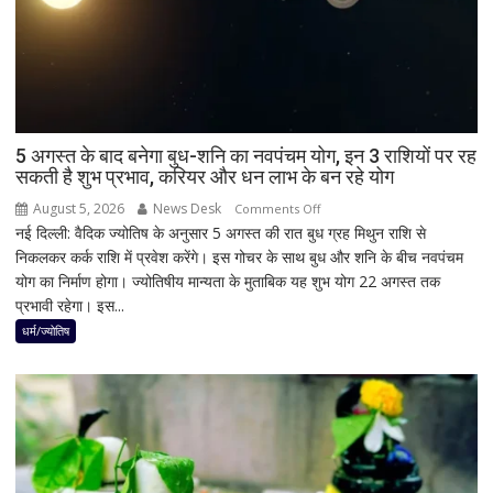
झटका,
गुजरात
ने
बचाई
साख;
3
उपचुनावों
5 अगस्त के बाद बनेगा बुध-शनि का नवपंचम योग, इन 3 राशियों पर रह
सकती है शुभ प्रभाव, करियर और धन लाभ के बन रहे योग
के
नतीजों
August 5, 2026
News Desk
on
Comments Off
ने
नई दिल्ली: वैदिक ज्योतिष के अनुसार 5 अगस्त की रात बुध ग्रह मिथुन राशि से
5
बढ़ाई
निकलकर कर्क राशि में प्रवेश करेंगे। इस गोचर के साथ बुध और शनि के बीच नवपंचम
अगस्त
सियासी
योग का निर्माण होगा। ज्योतिषीय मान्यता के मुताबिक यह शुभ योग 22 अगस्त तक
के
हलचल
प्रभावी रहेगा। इस...
बाद
बनेगा
धर्म/ज्योतिष
बुध-
शनि
का
नवपंचम
योग,
इन