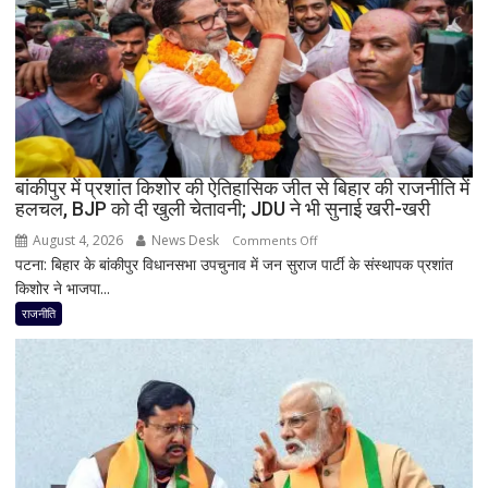
उपचुनाव
नतीजों
पर
BJP
अध्यक्ष
नितिन
नवीन
का
बांकीपुर में प्रशांत किशोर की ऐतिहासिक जीत से बिहार की राजनीति में
हलचल, BJP को दी खुली चेतावनी; JDU ने भी सुनाई खरी-खरी
पहला
रिएक्शन,
August 4, 2026
News Desk
on
Comments Off
आत्ममंथन
पटना: बिहार के बांकीपुर विधानसभा उपचुनाव में जन सुराज पार्टी के संस्थापक प्रशांत
बांकीपुर
का
किशोर ने भाजपा...
में
किया
प्रशांत
राजनीति
ऐलान
किशोर
की
ऐतिहासिक
जीत
से
बिहार
की