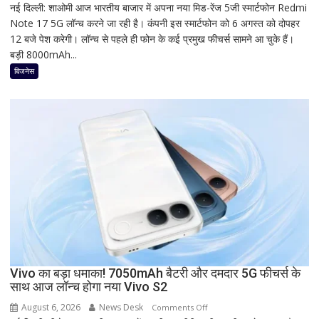
नई दिल्ली: शाओमी आज भारतीय बाजार में अपना नया मिड-रेंज 5जी स्मार्टफोन Redmi
Redmi
Note 17 5G लॉन्च करने जा रही है। कंपनी इस स्मार्टफोन को 6 अगस्त को दोपहर
का
12 बजे पेश करेगी। लॉन्च से पहले ही फोन के कई प्रमुख फीचर्स सामने आ चुके हैं।
नया
बड़ी 8000mAh...
5G
फोन
बिजनेस
आज
देगा
दस्तक!
8000mAh
बैटरी,
7-
इंच
डिस्प्ले
और
Snapdragon
प्रोसेसर
से
Vivo का बड़ा धमाका! 7050mAh बैटरी और दमदार 5G फीचर्स के
मचेगी
साथ आज लॉन्च होगा नया Vivo S2
धूम
August 6, 2026
News Desk
on
Comments Off