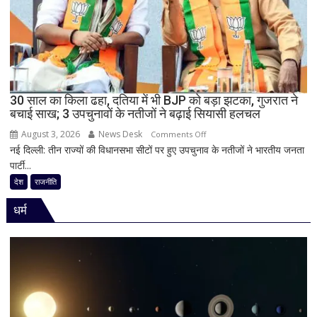
राजनीति
में
हलचल,
BJP
को
दी
30 साल का किला ढहा, दतिया में भी BJP को बड़ा झटका, गुजरात ने
खुली
बचाई साख; 3 उपचुनावों के नतीजों ने बढ़ाई सियासी हलचल
चेतावनी;
August 3, 2026
News Desk
on
JDU
Comments Off
नई दिल्ली: तीन राज्यों की विधानसभा सीटों पर हुए उपचुनाव के नतीजों ने भारतीय जनता
30
ने
पार्टी...
साल
भी
का
सुनाई
देश
राजनीति
किला
खरी-
धर्म
ढहा,
खरी
दतिया
में
भी
BJP
को
बड़ा