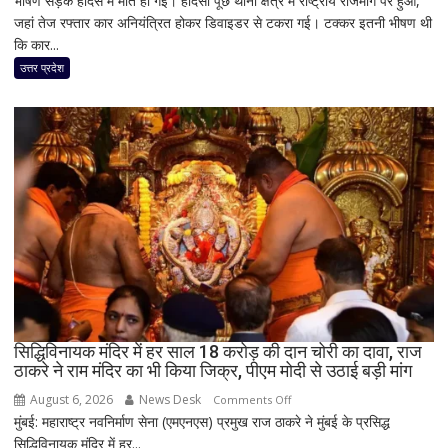
भीषण सड़क हादसे में मौत हो गई। हादसा पूंछ थाना क्षेत्र में राष्ट्रीय राजमार्ग पर हुआ,
जहां तेज रफ्तार कार अनियंत्रित होकर डिवाइडर से टकरा गई। टक्कर इतनी भीषण थी
दर्दनाक
कि कार...
सड़क
हादसा,
उत्तर प्रदेश
अतीक
अहमद
के
सबसे
छोटे
बेटे
आबान
अहमद
समेत
दो
की
मौत,
सिद्धिविनायक मंदिर में हर साल 18 करोड़ की दान चोरी का दावा, राज
तीन
ठाकरे ने राम मंदिर का भी किया जिक्र, पीएम मोदी से उठाई बड़ी मांग
लोग
गंभीर
August 6, 2026
News Desk
on
Comments Off
घायल
मुंबई: महाराष्ट्र नवनिर्माण सेना (एमएनएस) प्रमुख राज ठाकरे ने मुंबई के प्रसिद्ध
सिद्धिविनायक
सिद्धिविनायक मंदिर में हर...
मंदिर