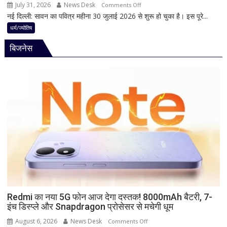
जानिए
July 31, 2026
News Desk
on
Comments Off
हृदयपीठ
नई दिल्ली: सावन का पवित्र महीना 30 जुलाई 2026 से शुरू हो चुका है। इस पूरे...
श्रावण
का
पुत्रदा
धर्म/ज्योतिष
धार्मिक
एकादशी
रहस्य
बिजनेस
2026
कब
है?
नोट
कर
लें
सही
तारीख,
शुभ
मुहूर्त
और
व्रत
का
महत्व
Redmi का नया 5G फोन आज देगा दस्तक! 8000mAh बैटरी, 7-
इंच डिस्प्ले और Snapdragon प्रोसेसर से मचेगी धूम
August 6, 2026
News Desk
on
Comments Off