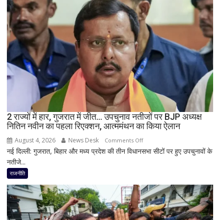
सीएम
योगी
का
बड़ा
बयान,
बोले-
SIT
जांच
में
किसी
2 राज्यों में हार, गुजरात में जीत… उपचुनाव नतीजों पर BJP अध्यक्ष
साधु-
नितिन नवीन का पहला रिएक्शन, आत्ममंथन का किया ऐलान
संत
की
August 4, 2026
News Desk
on
Comments Off
भूमिका
नई दिल्ली: गुजरात, बिहार और मध्य प्रदेश की तीन विधानसभा सीटों पर हुए उपचुनावों के
2
नहीं
नतीजे...
राज्यों
मिली
में
राजनीति
हार,
गुजरात
में
जीत…