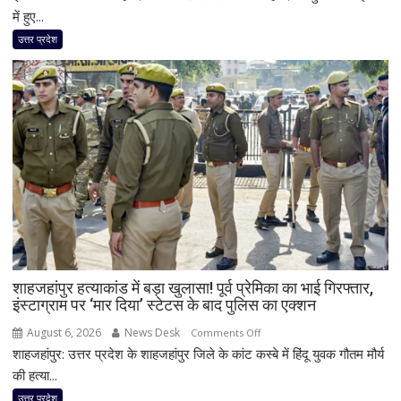
में
में हुए...
दर्दनाक
उत्तर प्रदेश
सड़क
हादसा,
अतीक
अहमद
के
सबसे
छोटे
बेटे
आबान
अहमद
समेत
दो
शाहजहांपुर हत्याकांड में बड़ा खुलासा! पूर्व प्रेमिका का भाई गिरफ्तार,
की
इंस्टाग्राम पर ‘मार दिया’ स्टेटस के बाद पुलिस का एक्शन
मौत,
तीन
August 6, 2026
News Desk
on
Comments Off
लोग
शाहजहांपुर: उत्तर प्रदेश के शाहजहांपुर जिले के कांट कस्बे में हिंदू युवक गौतम मौर्य
शाहजहांपुर
गंभीर
हत्याकांड
की हत्या...
घायल
में
उत्तर प्रदेश