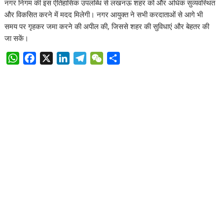
नगर निगम की इस ऐतिहासिक उपलब्धि से लखनऊ शहर को और अधिक सुव्यवस्थित
और विकसित करने में मदद मिलेगी। नगर आयुक्त ने सभी करदाताओं से आगे भी
समय पर गृहकर जमा करने की अपील की, जिससे शहर की सुविधाएं और बेहतर की
जा सकें।
W
F
X
L
T
W
S
h
a
i
e
e
h
a
c
n
l
C
a
t
e
k
e
h
r
s
b
e
g
a
e
A
o
d
r
t
p
o
I
a
p
k
n
m