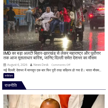
मोदी
पूर्व
से
प्रेमिका
उठाई
का
बड़ी
भाई
मांग
गिरफ्तार,
इंस्टाग्राम
पर
‘मार
दिया’
स्टेटस
IMD का बड़ा अलर्ट! बिहार-झारखंड से लेकर महाराष्ट्र और पूर्वोत्तर
तक आज मूसलाधार बारिश, जानिए दिल्ली समेत देशभर का मौसम
के
बाद
August 6, 2026
News Desk
on
Comments Off
पुलिस
नई दिल्ली: देशभर में मानसून एक बार फिर पूरी तरह सक्रिय हो गया है। भारत मौसम...
IMD
का
का
मनोरंजन
एक्शन
बड़ा
राजनीति
अलर्ट!
बिहार-
झारखंड
से
लेकर