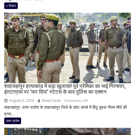
में
z फैक्टर
हर
साल
18
करोड़
की
दान
चोरी
का
दावा,
राज
ठाकरे
ने
शाहजहांपुर हत्याकांड में बड़ा खुलासा! पूर्व प्रेमिका का भाई गिरफ्तार,
इंस्टाग्राम पर ‘मार दिया’ स्टेटस के बाद पुलिस का एक्शन
राम
मंदिर
August 6, 2026
News Desk
on
Comments Off
का
शाहजहांपुर: उत्तर प्रदेश के शाहजहांपुर जिले के कांट कस्बे में हिंदू युवक गौतम मौर्य की
शाहजहांपुर
भी
हत्या...
हत्याकांड
किया
में
उत्तर प्रदेश
जिक्र,
बड़ा
पीएम
खुलासा!