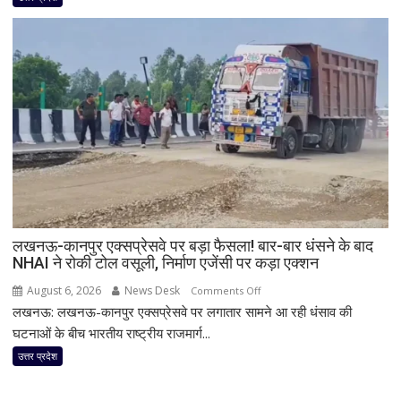
बड़ा
खुलासा!
पूर्व
प्रेमिका
का
भाई
गिरफ्तार,
इंस्टाग्राम
पर
‘मार
दिया’
स्टेटस
लखनऊ-कानपुर एक्सप्रेसवे पर बड़ा फैसला! बार-बार धंसने के बाद
के
NHAI ने रोकी टोल वसूली, निर्माण एजेंसी पर कड़ा एक्शन
बाद
पुलिस
August 6, 2026
News Desk
on
Comments Off
का
लखनऊ: लखनऊ-कानपुर एक्सप्रेसवे पर लगातार सामने आ रही धंसाव की
लखनऊ-
एक्शन
कानपुर
घटनाओं के बीच भारतीय राष्ट्रीय राजमार्ग...
एक्सप्रेसवे
उत्तर प्रदेश
पर
बड़ा