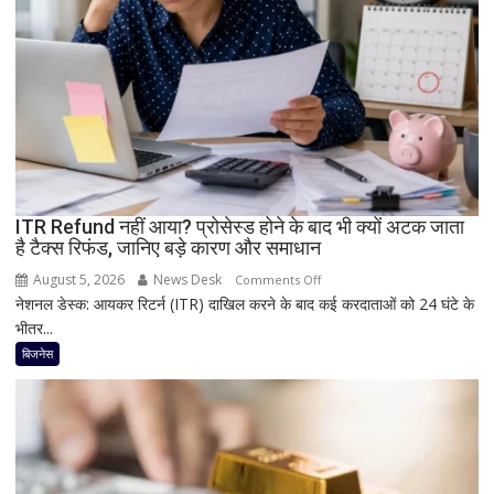
5G
फीचर्स
के
साथ
आज
लॉन्च
होगा
नया
Vivo
ITR Refund नहीं आया? प्रोसेस्ड होने के बाद भी क्यों अटक जाता
S2
है टैक्स रिफंड, जानिए बड़े कारण और समाधान
August 5, 2026
News Desk
on
Comments Off
नेशनल डेस्क: आयकर रिटर्न (ITR) दाखिल करने के बाद कई करदाताओं को 24 घंटे के
ITR
भीतर...
Refund
नहीं
बिजनेस
आया?
प्रोसेस्ड
होने
के
बाद