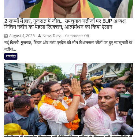
जांच
में
किसी
2 राज्यों में हार, गुजरात में जीत… उपचुनाव नतीजों पर BJP अध्यक्ष
साधु-
नितिन नवीन का पहला रिएक्शन, आत्ममंथन का किया ऐलान
संत
की
August 4, 2026
News Desk
on
Comments Off
भूमिका
नई दिल्ली: गुजरात, बिहार और मध्य प्रदेश की तीन विधानसभा सीटों पर हुए उपचुनावों के
2
नहीं
नतीजे...
राज्यों
मिली
में
राजनीति
हार,
गुजरात
में
जीत…
उपचुनाव
नतीजों
पर
BJP
अध्यक्ष
नितिन
नवीन
का