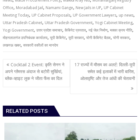
News
Maize Procurement Policy
Makka Kray Niti
Mohanlalganj Registry
,
,
,
,
Office
Moradabad Jail
Namami Gange
New Jails in UP
UP Cabinet
,
,
,
,
Meeting Today
UP Cabinet Proposals
UP Government Lawyers
up news
,
,
,
Uttar Pradesh Cabinet
Uttar Pradesh Government
Yogi Cabinet Meeting
,
,
,
,
,
Yogi Government
उत्तर प्रदेश समाचार
कैबिनेट प्रस्ताव
नई जेल निर्माण
मक्का क्रय नीति
,
,
,
,
,
मोहनलालगंज उपनिबंधक कार्यालय
यूपी कैबिनेट
यूपी सरकार
योगी कैबिनेट बैठक
योगी सरकार
,
लखनऊ खबर
सरकारी वकीलों का मानदेय
Post
Cocktail 2 Event: कृति सेनन ने
17 राज्यों में मौसम का अलर्ट: दिल्ली-यूपी
navigation
अपने ग्लैमरस अंदाज से बटोरी सुर्खियां,
समेत कई इलाकों में भारी बारिश,
ब्लैक-व्हाइट लुक ने जीता फैंस का दिल
ओलावृष्टि और तेज आंधी की चेतावनी
RELATED POSTS