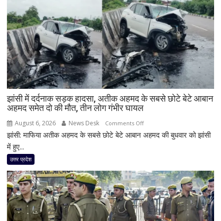
झांसी में दर्दनाक सड़क हादसा, अतीक अहमद के सबसे छोटे बेटे आबान
अहमद समेत दो की मौत, तीन लोग गंभीर घायल
August 6, 2026
News Desk
on
Comments Off
झांसी: माफिया अतीक अहमद के सबसे छोटे बेटे आबान अहमद की बुधवार को झांसी
झांसी
में
में हुए...
दर्दनाक
उत्तर प्रदेश
सड़क
हादसा,
अतीक
अहमद
के
सबसे