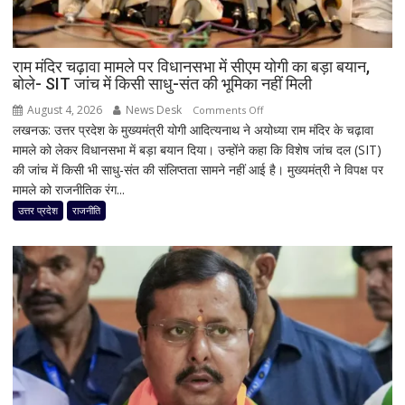
जानिए
दिल्ली
समेत
देशभर
राम मंदिर चढ़ावा मामले पर विधानसभा में सीएम योगी का बड़ा बयान,
बोले- SIT जांच में किसी साधु-संत की भूमिका नहीं मिली
का
मौसम
August 4, 2026
News Desk
on
Comments Off
लखनऊ: उत्तर प्रदेश के मुख्यमंत्री योगी आदित्यनाथ ने अयोध्या राम मंदिर के चढ़ावा
राम
मामले को लेकर विधानसभा में बड़ा बयान दिया। उन्होंने कहा कि विशेष जांच दल (SIT)
मंदिर
की जांच में किसी भी साधु-संत की संलिप्तता सामने नहीं आई है। मुख्यमंत्री ने विपक्ष पर
चढ़ावा
मामले को राजनीतिक रंग...
मामले
पर
उत्तर प्रदेश
राजनीति
विधानसभा
में
सीएम
योगी
का
बड़ा
बयान,
बोले-
SIT