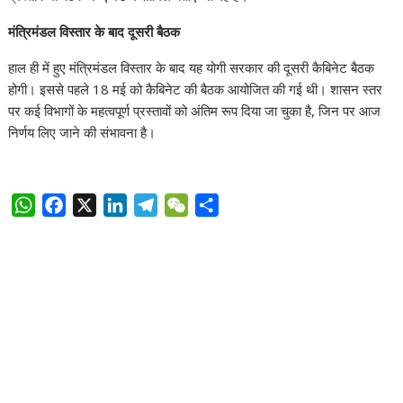
मंत्रिमंडल विस्तार के बाद दूसरी बैठक
हाल ही में हुए मंत्रिमंडल विस्तार के बाद यह योगी सरकार की दूसरी कैबिनेट बैठक
होगी। इससे पहले 18 मई को कैबिनेट की बैठक आयोजित की गई थी। शासन स्तर
पर कई विभागों के महत्वपूर्ण प्रस्तावों को अंतिम रूप दिया जा चुका है, जिन पर आज
निर्णय लिए जाने की संभावना है।
W
F
X
L
T
W
S
h
a
i
e
e
h
a
c
n
l
C
a
t
e
k
e
h
r
s
b
e
g
a
e
A
o
d
r
t
p
o
I
a
p
k
n
m