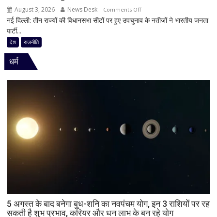
August 3, 2026
News Desk
on
JDU
Comments Off
नई दिल्ली: तीन राज्यों की विधानसभा सीटों पर हुए उपचुनाव के नतीजों ने भारतीय जनता
30
ने
पार्टी...
साल
भी
का
सुनाई
देश
राजनीति
किला
खरी-
धर्म
ढहा,
खरी
दतिया
में
भी
BJP
को
बड़ा
झटका,
गुजरात
ने
बचाई
साख;
3
उपचुनावों
5 अगस्त के बाद बनेगा बुध-शनि का नवपंचम योग, इन 3 राशियों पर रह
सकती है शुभ प्रभाव, करियर और धन लाभ के बन रहे योग
के