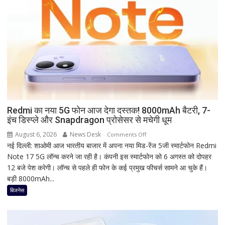
कर
लें
सही
तारीख,
शुभ
मुहूर्त
और
व्रत
का
महत्व
Redmi का नया 5G फोन आज देगा दस्तक! 8000mAh बैटरी, 7-
इंच डिस्प्ले और Snapdragon प्रोसेसर से मचेगी धूम
August 6, 2026
News Desk
on
Comments Off
नई दिल्ली: शाओमी आज भारतीय बाजार में अपना नया मिड-रेंज 5जी स्मार्टफोन Redmi
Redmi
Note 17 5G लॉन्च करने जा रही है। कंपनी इस स्मार्टफोन को 6 अगस्त को दोपहर
का
12 बजे पेश करेगी। लॉन्च से पहले ही फोन के कई प्रमुख फीचर्स सामने आ चुके हैं।
नया
बड़ी 8000mAh...
5G
फोन
बिजनेस
आज
देगा
दस्तक!