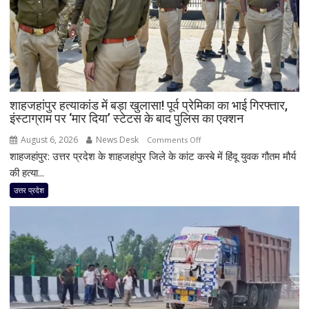
छोटे
बेटे
आबान
अहमद
समेत
दो
शाहजहांपुर हत्याकांड में बड़ा खुलासा! पूर्व प्रेमिका का भाई गिरफ्तार,
की
इंस्टाग्राम पर ‘मार दिया’ स्टेटस के बाद पुलिस का एक्शन
मौत,
तीन
August 6, 2026
News Desk
on
Comments Off
लोग
शाहजहांपुर: उत्तर प्रदेश के शाहजहांपुर जिले के कांट कस्बे में हिंदू युवक गौतम मौर्य
शाहजहांपुर
गंभीर
हत्याकांड
की हत्या...
घायल
में
उत्तर प्रदेश
बड़ा
खुलासा!
पूर्व
प्रेमिका
का
भाई
गिरफ्तार,
इंस्टाग्राम