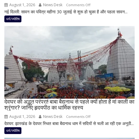
करियर
August 1, 2026
News Desk
on
Comments Off
और
नई दिल्ली: सावन का पवित्र महीना 30 जुलाई से शुरू हो चुका है और पहला सावन...
सावन
धन
में
धर्म/ज्योतिष
लाभ
शिवलिंग
के
पर
बन
बेलपत्र
रहे
चढ़ाने
योग
से
पहले
जान
लें
ये
4
अहम
नियम,
देवघर की अद्भुत परंपरा! बाबा बैद्यनाथ से पहले क्यों होता है मां काली का
श्रृंगार? जानिए हृदयपीठ का धार्मिक रहस्य
तभी
पूर्ण
August 1, 2026
News Desk
on
Comments Off
मानी
देवघर: झारखंड के देवघर स्थित बाबा बैद्यनाथ धाम में सदियों से चली आ रही एक अनूठी...
देवघर
जाती
की
धर्म/ज्योतिष
है
अद्भुत