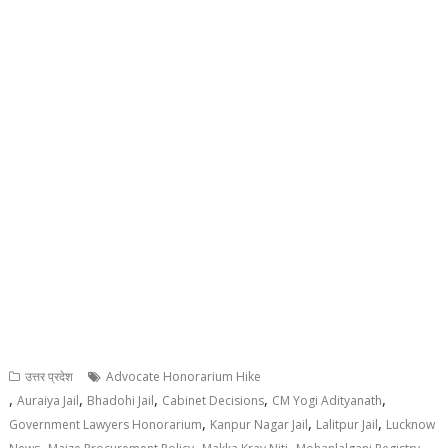
उत्तर प्रदेश
Advocate Honorarium Hike
,
,
,
,
,
Auraiya Jail
Bhadohi Jail
Cabinet Decisions
CM Yogi Adityanath
,
,
,
Government Lawyers Honorarium
Kanpur Nagar Jail
Lalitpur Jail
Lucknow
,
,
,