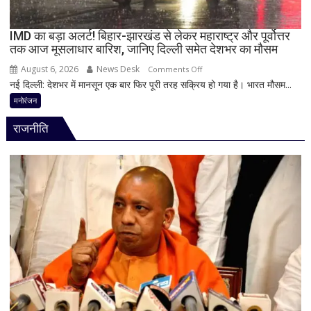
‘मार
दिया’
स्टेटस
IMD का बड़ा अलर्ट! बिहार-झारखंड से लेकर महाराष्ट्र और पूर्वोत्तर
तक आज मूसलाधार बारिश, जानिए दिल्ली समेत देशभर का मौसम
के
बाद
August 6, 2026
News Desk
on
Comments Off
पुलिस
नई दिल्ली: देशभर में मानसून एक बार फिर पूरी तरह सक्रिय हो गया है। भारत मौसम...
IMD
का
का
मनोरंजन
एक्शन
बड़ा
राजनीति
अलर्ट!
बिहार-
झारखंड
से
लेकर
महाराष्ट्र
और
पूर्वोत्तर
तक
आज
मूसलाधार
बारिश,