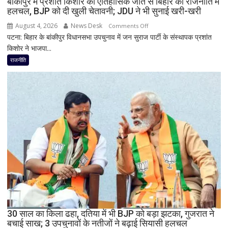
बांकीपुर में प्रशांत किशोर की ऐतिहासिक जीत से बिहार की राजनीति में
हलचल, BJP को दी खुली चेतावनी; JDU ने भी सुनाई खरी-खरी
पहला
रिएक्शन,
August 4, 2026
News Desk
on
Comments Off
आत्ममंथन
पटना: बिहार के बांकीपुर विधानसभा उपचुनाव में जन सुराज पार्टी के संस्थापक प्रशांत
बांकीपुर
का
किशोर ने भाजपा...
में
किया
प्रशांत
राजनीति
ऐलान
किशोर
की
ऐतिहासिक
जीत
से
बिहार
की
राजनीति
में
हलचल,
BJP
को
दी
30 साल का किला ढहा, दतिया में भी BJP को बड़ा झटका, गुजरात ने
खुली
बचाई साख; 3 उपचुनावों के नतीजों ने बढ़ाई सियासी हलचल
चेतावनी;