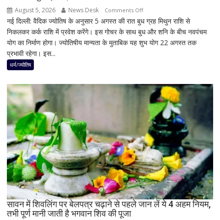
नतीजों
August 5, 2026
News Desk
on
Comments Off
ने
नई दिल्ली: वैदिक ज्योतिष के अनुसार 5 अगस्त की रात बुध ग्रह मिथुन राशि से
5
बढ़ाई
निकलकर कर्क राशि में प्रवेश करेंगे। इस गोचर के साथ बुध और शनि के बीच नवपंचम
अगस्त
सियासी
योग का निर्माण होगा। ज्योतिषीय मान्यता के मुताबिक यह शुभ योग 22 अगस्त तक
के
हलचल
प्रभावी रहेगा। इस...
बाद
बनेगा
धर्म/ज्योतिष
बुध-
शनि
का
नवपंचम
योग,
इन
3
राशियों
पर
रह
सकती
है
सावन में शिवलिंग पर बेलपत्र चढ़ाने से पहले जान लें ये 4 अहम नियम,
शुभ
तभी पूर्ण मानी जाती है भगवान शिव की पूजा
प्रभाव,