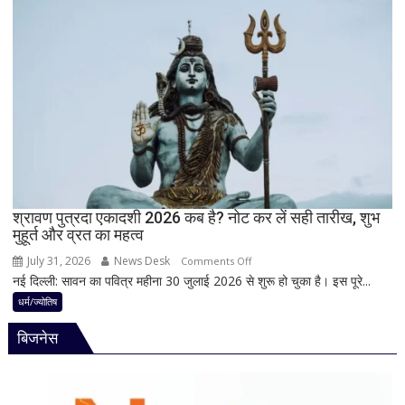
भगवान
परंपरा!
शिव
बाबा
की
बैद्यनाथ
पूजा
से
पहले
क्यों
होता
है
मां
काली
का
श्रावण पुत्रदा एकादशी 2026 कब है? नोट कर लें सही तारीख, शुभ
मुहूर्त और व्रत का महत्व
श्रृंगार?
जानिए
July 31, 2026
News Desk
on
Comments Off
हृदयपीठ
नई दिल्ली: सावन का पवित्र महीना 30 जुलाई 2026 से शुरू हो चुका है। इस पूरे...
श्रावण
का
पुत्रदा
धर्म/ज्योतिष
धार्मिक
एकादशी
रहस्य
बिजनेस
2026
कब
है?
नोट