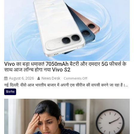
8000mAh
बैटरी,
7-
इंच
डिस्प्ले
और
Snapdragon
प्रोसेसर
से
Vivo का बड़ा धमाका! 7050mAh बैटरी और दमदार 5G फीचर्स के
मचेगी
साथ आज लॉन्च होगा नया Vivo S2
धूम
August 6, 2026
News Desk
on
Comments Off
नई दिल्ली: वीवो आज भारतीय बाजार में अपनी एस सीरीज की वापसी करने जा रहा है।...
Vivo
का
बिजनेस
बड़ा
धमाका!
7050mAh
बैटरी
और
दमदार