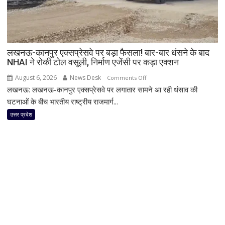
पर
‘मार
दिया’
स्टेटस
लखनऊ-कानपुर एक्सप्रेसवे पर बड़ा फैसला! बार-बार धंसने के बाद
के
NHAI ने रोकी टोल वसूली, निर्माण एजेंसी पर कड़ा एक्शन
बाद
पुलिस
August 6, 2026
News Desk
on
Comments Off
का
लखनऊ: लखनऊ-कानपुर एक्सप्रेसवे पर लगातार सामने आ रही धंसाव की
लखनऊ-
एक्शन
कानपुर
घटनाओं के बीच भारतीय राष्ट्रीय राजमार्ग...
एक्सप्रेसवे
उत्तर प्रदेश
पर
बड़ा
फैसला!
बार-
बार
धंसने
के
बाद
NHAI
ने