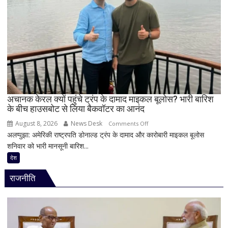
अटकलें
से
खुश
हुए
रिजिजू,
बोले-
‘दिल
से
स्वागत
करता
अचानक केरल क्यों पहुंचे ट्रंप के दामाद माइकल बूलोस? भारी बारिश
के बीच हाउसबोट से लिया बैकवॉटर का आनंद
हूं’,
निष्पक्ष
August 8, 2026
News Desk
on
Comments Off
परिसीमन
अलप्पुझा: अमेरिकी राष्ट्रपति डोनाल्ड ट्रंप के दामाद और कारोबारी माइकल बूलोस
अचानक
पर
शनिवार को भारी मानसूनी बारिश...
केरल
भी
क्यों
देश
दिया
पहुंचे
जोर
राजनीति
ट्रंप
के
दामाद
माइकल
बूलोस?