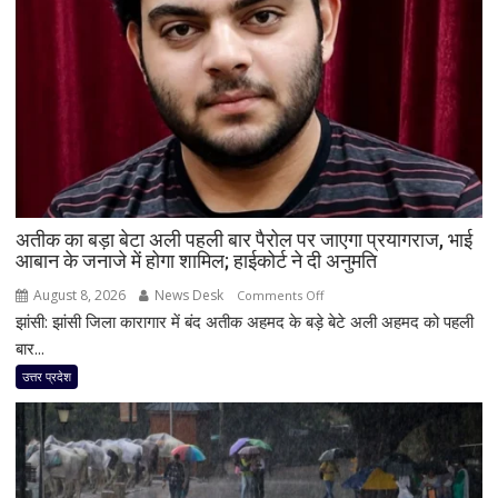
पति
ने
सास
की
हत्या
का
रचा
खेल!
भूसे
में
अतीक का बड़ा बेटा अली पहली बार पैरोल पर जाएगा प्रयागराज, भाई
जलाया
आबान के जनाजे में होगा शामिल; हाईकोर्ट ने दी अनुमति
शव,
August 8, 2026
News Desk
on
Comments Off
राख
झांसी: झांसी जिला कारागार में बंद अतीक अहमद के बड़े बेटे अली अहमद को पहली
अतीक
में
का
बार...
मिलीं
बड़ा
हड्डियां
उत्तर प्रदेश
बेटा
और
अली
चूड़ियां
पहली
बार
पैरोल