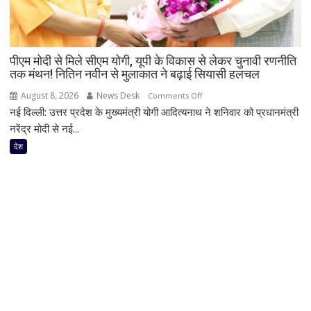
लिया
बैकवॉटर
का
आनंद
पीएम मोदी से मिले सीएम योगी, यूपी के विकास से लेकर चुनावी रणनीति
तक मंथन! नितिन नवीन से मुलाकात ने बढ़ाई सियासी हलचल
August 8, 2026
News Desk
on
Comments Off
नई दिल्ली: उत्तर प्रदेश के मुख्यमंत्री योगी आदित्यनाथ ने शनिवार को प्रधानमंत्री
पीएम
मोदी
नरेंद्र मोदी से नई...
से
देश
मिले
सीएम
योगी,
यूपी
के
विकास
से
लेकर
चुनावी
रणनीति
तक