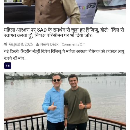
महिला आरक्षण पर SAD के समर्थन से खुश हुए रिजिजू, बोले- ‘दिल से
स्वागत करता हूं’, निष्पक्ष परिसीमन पर भी दिया जोर
August 8, 2026
News Desk
on
Comments Off
नई दिल्ली: केंद्रीय मंत्री किरेन रिजिजू ने महिला आरक्षण विधेयक को तत्काल लागू
महिला
आरक्षण
करने की मांग...
पर
देश
SAD
के
समर्थन
से
खुश
हुए
रिजिजू,
बोले-
‘दिल
से