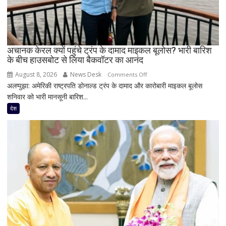
बोले-
‘दिल
से
स्वागत
करता
अचानक केरल क्यों पहुंचे ट्रंप के दामाद माइकल बूलोस? भारी बारिश
के बीच हाउसबोट से लिया बैकवॉटर का आनंद
हूं’,
निष्पक्ष
August 8, 2026
News Desk
on
Comments Off
परिसीमन
अलप्पुझा: अमेरिकी राष्ट्रपति डोनाल्ड ट्रंप के दामाद और कारोबारी माइकल बूलोस
अचानक
पर
शनिवार को भारी मानसूनी बारिश...
केरल
भी
क्यों
देश
दिया
पहुंचे
जोर
ट्रंप
के
दामाद
माइकल
बूलोस?
भारी
बारिश
के
बीच