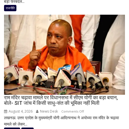
बड़ा फेरबदल...
2027
के
राजनीति
लिए
कांग्रेस
का
बड़ा
दांव,
यूपी
में
पूरी
सहप्रभारी
टीम
बदली,
नई
जिम्मेदारियां
घोषित
राम मंदिर चढ़ावा मामले पर विधानसभा में सीएम योगी का बड़ा बयान,
बोले- SIT जांच में किसी साधु-संत की भूमिका नहीं मिली
August 4, 2026
News Desk
on
Comments Off
लखनऊ: उत्तर प्रदेश के मुख्यमंत्री योगी आदित्यनाथ ने अयोध्या राम मंदिर के चढ़ावा
राम
मामले को लेकर...
मंदिर