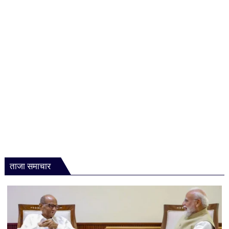
मंथन!
नितिन
नवीन
से
मुलाकात
ने
बढ़ाई
सियासी
हलचल
ताजा समाचार