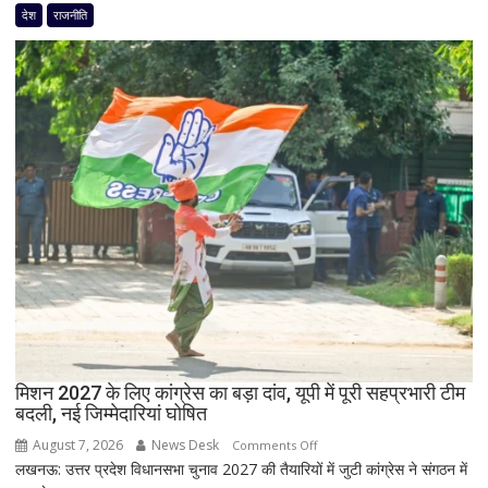
से
देश
राजनीति
के
पहले
सभी
जयंत
8
चौधरी
सांसद,
को
डीलिमिटेशन
बड़ा
बिल
झटका,
के
प्रदेश
बीच
अध्यक्ष
बढ़ी
डॉ.
सियासी
रामाशीष
अटकलें
राय
ने
RLD
से
दिया
मिशन 2027 के लिए कांग्रेस का बड़ा दांव, यूपी में पूरी सहप्रभारी टीम
इस्तीफा
बदली, नई जिम्मेदारियां घोषित
August 7, 2026
News Desk
on
Comments Off
लखनऊ: उत्तर प्रदेश विधानसभा चुनाव 2027 की तैयारियों में जुटी कांग्रेस ने संगठन में
मिशन