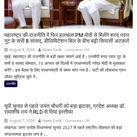
तक
मंथन!
नितिन
नवीन
से
महाराष्ट्र की राजनीति में फिर हलचल! PM मोदी से मिलेंगे शरद पवार
गुट के सभी 8 सांसद, डीलिमिटेशन बिल के बीच बढ़ी सियासी अटकलें
मुलाकात
ने
August 8, 2026
News Desk
on
Comments Off
बढ़ाई
मुंबई: महाराष्ट्र की राजनीति से बड़ी खबर सामने आई है। एनसीपी शरद पवार गुट के
महाराष्ट्र
सियासी
सभी 8 सांसद सोमवार, 10 अगस्त को दिल्ली में प्रधानमंत्री नरेंद्र मोदी से मुलाकात
की
हलचल
करेंगे। इस बैठक के लिए प्रधानमंत्री से समय मांगा गया है। पार्टी की लोकसभा ग्रुप
राजनीति
लीडर सुप्रिया सुले ने...
में
फिर
राजनीति
हलचल!
PM
मोदी
यूपी चुनाव से पहले जयंत चौधरी को बड़ा झटका, प्रदेश अध्यक्ष डॉ.
से
रामाशीष राय ने RLD से दिया इस्तीफा
मिलेंगे
August 7, 2026
News Desk
on
Comments Off
शरद
लखनऊ: उत्तर प्रदेश विधानसभा चुनाव 2027 से पहले राष्ट्रीय लोकदल को बड़ा
यूपी
पवार
संगठनात्मक झटका लगा है।...
चुनाव
गुट