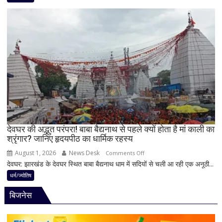
करियर
शिवलिंग
और
पर
धन
बेलपत्र
लाभ
चढ़ाने
के
से
बन
पहले
रहे
जान
योग
लें
ये
4
अहम
नियम,
देवघर की अद्भुत परंपरा! बाबा बैद्यनाथ से पहले क्यों होता है मां काली का
श्रृंगार? जानिए हृदयपीठ का धार्मिक रहस्य
तभी
पूर्ण
August 1, 2026
News Desk
on
Comments Off
मानी
देवघर: झारखंड के देवघर स्थित बाबा बैद्यनाथ धाम में सदियों से चली आ रही एक अनूठी...
देवघर
जाती
की
धर्म/ज्योतिष
है
अद्भुत
भगवान
बिजनेस
परंपरा!
शिव
बाबा
की
बैद्यनाथ