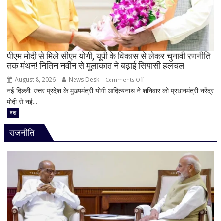
हाउसबोट
से
लिया
बैकवॉटर
का
पीएम मोदी से मिले सीएम योगी, यूपी के विकास से लेकर चुनावी रणनीति
आनंद
तक मंथन! नितिन नवीन से मुलाकात ने बढ़ाई सियासी हलचल
August 8, 2026
News Desk
on
Comments Off
नई दिल्ली: उत्तर प्रदेश के मुख्यमंत्री योगी आदित्यनाथ ने शनिवार को प्रधानमंत्री नरेंद्र
पीएम
मोदी से नई...
मोदी
से
देश
मिले
राजनीति
सीएम
योगी,
यूपी
के
विकास
से
लेकर
चुनावी
रणनीति