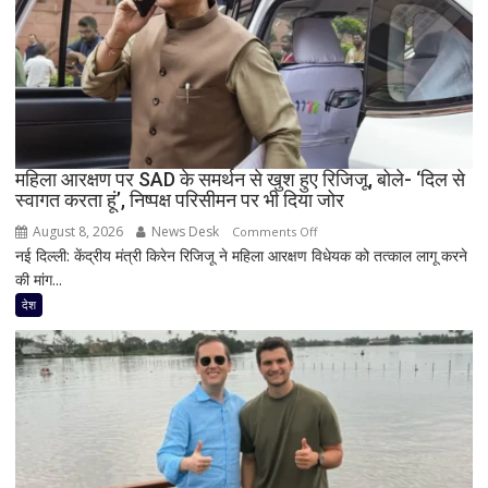
शरद
पवार
गुट
के
सभी
8
सांसद,
महिला आरक्षण पर SAD के समर्थन से खुश हुए रिजिजू, बोले- ‘दिल से
डीलिमिटेशन
स्वागत करता हूं’, निष्पक्ष परिसीमन पर भी दिया जोर
बिल
के
August 8, 2026
News Desk
on
Comments Off
बीच
नई दिल्ली: केंद्रीय मंत्री किरेन रिजिजू ने महिला आरक्षण विधेयक को तत्काल लागू करने
महिला
बढ़ी
की मांग...
आरक्षण
सियासी
पर
देश
अटकलें
SAD
के
समर्थन
से
खुश
हुए
रिजिजू,