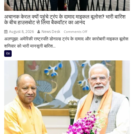
स्वागत
करता
अचानक केरल क्यों पहुंचे ट्रंप के दामाद माइकल बूलोस? भारी बारिश
हूं’,
के बीच हाउसबोट से लिया बैकवॉटर का आनंद
निष्पक्ष
परिसीमन
August 8, 2026
News Desk
on
Comments Off
पर
अलप्पुझा: अमेरिकी राष्ट्रपति डोनाल्ड ट्रंप के दामाद और कारोबारी माइकल बूलोस
अचानक
भी
केरल
शनिवार को भारी मानसूनी बारिश...
दिया
क्यों
देश
जोर
पहुंचे
ट्रंप
के
दामाद
माइकल
बूलोस?
भारी
बारिश
के
बीच
हाउसबोट
से