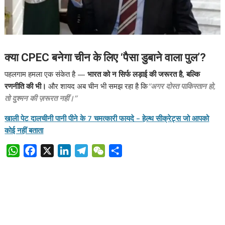
क्या CPEC बनेगा चीन के लिए ‘पैसा डुबाने वाला पुल’?
पहलगाम हमला एक संकेत है —
भारत को न सिर्फ लड़ाई की जरूरत है, बल्कि
रणनीति की भी।
और शायद अब चीन भी समझ रहा है कि
“अगर दोस्त पाकिस्तान हो,
तो दुश्मन की ज़रूरत नहीं।”
खाली पेट दालचीनी पानी पीने के 7 चमत्कारी फायदे – हेल्थ सीक्रेट्स जो आपको
कोई नहीं बताता
W
F
X
L
T
W
S
h
a
i
e
e
h
a
c
n
l
C
a
t
e
k
e
h
r
s
b
e
g
a
e
A
o
d
r
t