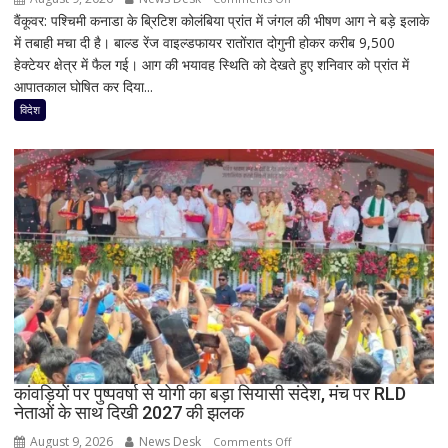
वैंकूवर: पश्चिमी कनाडा के ब्रिटिश कोलंबिया प्रांत में जंगल की भीषण आग ने बड़े इलाके
कनाडा
में तबाही मचा दी है। बाल्ड रेंज वाइल्डफायर रातोंरात दोगुनी होकर करीब 9,500
के
हेक्टेयर क्षेत्र में फैल गई। आग की भयावह स्थिति को देखते हुए शनिवार को प्रांत में
ब्रिटिश
आपातकाल घोषित कर दिया...
कोलंबिया
में
विदेश
जंगल
की
आग
का
तांडव,
20
हजार
लोग
बेघर;
‘जैसे
बम
फटा
कांवड़ियों पर पुष्पवर्षा से योगी का बड़ा सियासी संदेश, मंच पर RLD
हो’
नेताओं के साथ दिखी 2027 की झलक
August 9, 2026
News Desk
on
Comments Off