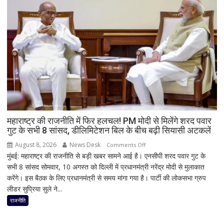
ट्रेन
के
इंजन
में
शॉर्ट
सर्किट
से
उठा
धुआं;
डेढ़
घंटे
महाराष्ट्र की राजनीति में फिर हलचल! PM मोदी से मिलेंगे शरद पवार
गुट के सभी 8 सांसद, डीलिमिटेशन बिल के बीच बढ़ी सियासी अटकलें
रुकी
गाड़ी
August 8, 2026
News Desk
on
Comments Off
मुंबई: महाराष्ट्र की राजनीति से बड़ी खबर सामने आई है। एनसीपी शरद पवार गुट के
महाराष्ट्र
सभी 8 सांसद सोमवार, 10 अगस्त को दिल्ली में प्रधानमंत्री नरेंद्र मोदी से मुलाकात
की
करेंगे। इस बैठक के लिए प्रधानमंत्री से समय मांगा गया है। पार्टी की लोकसभा ग्रुप
राजनीति
लीडर सुप्रिया सुले ने...
में
फिर
राजनीति
हलचल!
PM