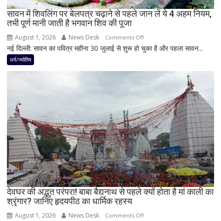
रह
सावन में शिवलिंग पर बेलपत्र चढ़ाने से पहले जान लें ये 4 अहम नियम,
तभी पूर्ण मानी जाती है भगवान शिव की पूजा
सकती
है
August 1, 2026
News Desk
on
Comments Off
शुभ
नई दिल्ली: सावन का पवित्र महीना 30 जुलाई से शुरू हो चुका है और पहला सावन...
सावन
प्रभाव,
में
धर्म/ज्योतिष
करियर
शिवलिंग
और
पर
धन
बेलपत्र
लाभ
चढ़ाने
के
से
बन
पहले
रहे
जान
योग
लें
ये
4
अहम
नियम,
देवघर की अद्भुत परंपरा! बाबा बैद्यनाथ से पहले क्यों होता है मां काली का
श्रृंगार? जानिए हृदयपीठ का धार्मिक रहस्य
तभी
पूर्ण
August 1, 2026
News Desk
on
Comments Off