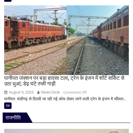
और
युवाओं
के
यौन
शोषण
का
आरोप,
22
वर्षीय
युवक
गिरफ्तार;
फोन
पानीपत जंक्शन पर बड़ा हादसा टला, ट्रेन के इंजन में शॉर्ट सर्किट से
उठा धुआं; डेढ़ घंटे रुकी गाड़ी
में
मिले
August 9, 2026
News Desk
on
Comments Off
600
पानीपत: चंडीगढ़ से दिल्ली जा रही नई कोच लेकर जाने वाली ट्रेन के इंजन में रविवार...
पानीपत
से
जंक्शन
देश
ज्यादा
पर
वीडियो
राजनीति
बड़ा
हादसा
टला,