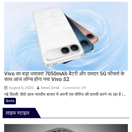
5G
ब्याज
फोन
दरें
आज
देगा
दस्तक!
8000mAh
बैटरी,
7-
इंच
डिस्प्ले
और
Snapdragon
Vivo का बड़ा धमाका! 7050mAh बैटरी और दमदार 5G फीचर्स के
साथ आज लॉन्च होगा नया Vivo S2
प्रोसेसर
से
August 6, 2026
News Desk
on
Comments Off
मचेगी
नई दिल्ली: वीवो आज भारतीय बाजार में अपनी एस सीरीज की वापसी करने जा रहा है।...
Vivo
धूम
का
बिजनेस
बड़ा
लाइफ स्टाइल
धमाका!
7050mAh
बैटरी