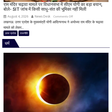
घोषित
राम मंदिर चढ़ावा मामले पर विधानसभा में सीएम योगी का बड़ा बयान,
बोले- SIT जांच में किसी साधु-संत की भूमिका नहीं मिली
August 4, 2026
News Desk
on
Comments Off
लखनऊ: उत्तर प्रदेश के मुख्यमंत्री योगी आदित्यनाथ ने अयोध्या राम मंदिर के चढ़ावा
राम
मामले को लेकर...
मंदिर
चढ़ावा
उत्तर प्रदेश
राजनीति
मामले
धर्म
पर
विधानसभा
में
सीएम
योगी
का
बड़ा
बयान,
बोले-
SIT
जांच
में
किसी