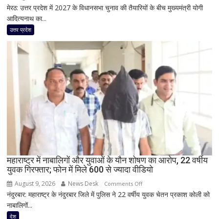
मेरठ: उत्तर प्रदेश में 2027 के विधानसभा चुनाव की तैयारियों के बीच मुख्यमंत्री योगी
कांवड़ियों
आदित्यनाथ का...
पर
पुष्पवर्षा
उत्तर प्रदेश
से
योगी
का
बड़ा
सियासी
संदेश,
मंच
पर
RLD
नेताओं
के
साथ
महाराष्ट्र में नाबालिगों और युवाओं के यौन शोषण का आरोप, 22 वर्षीय
युवक गिरफ्तार; फोन में मिले 600 से ज्यादा वीडियो
दिखी
2027
August 9, 2026
News Desk
on
Comments Off
की
नंदुरबार: महाराष्ट्र के नंदुरबार जिले में पुलिस ने 22 वर्षीय युवक चेतन प्रकाश कोली को
महाराष्ट्र
झलक
नाबालिगों...
में
नाबालिगों
देश