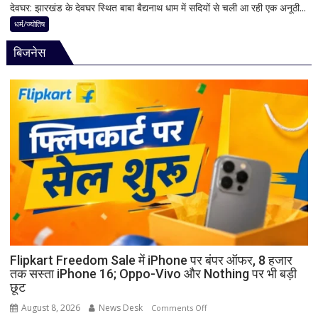
मानी
देवघर: झारखंड के देवघर स्थित बाबा बैद्यनाथ धाम में सदियों से चली आ रही एक अनूठी...
देवघर
जाती
की
धर्म/ज्योतिष
है
अद्भुत
भगवान
बिजनेस
परंपरा!
शिव
बाबा
की
बैद्यनाथ
पूजा
से
पहले
क्यों
होता
है
मां
काली
का
श्रृंगार?
जानिए
हृदयपीठ
Flipkart Freedom Sale में iPhone पर बंपर ऑफर, 8 हजार
तक सस्ता iPhone 16; Oppo-Vivo और Nothing पर भी बड़ी
का
छूट
धार्मिक
रहस्य
August 8, 2026
News Desk
on
Comments Off