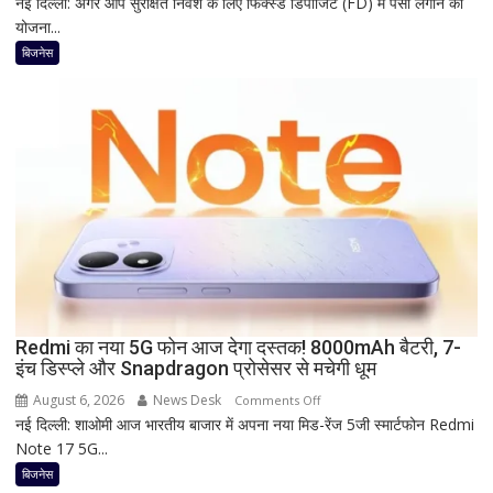
नई दिल्ली: अगर आप सुरक्षित निवेश के लिए फिक्स्ड डिपॉजिट (FD) में पैसा लगाने की
1
छूट
योजना...
साल
की
बिजनेस
FD
पर
कितना
दे
रहा
है
Bank
of
Baroda?
सीनियर
सिटीजन
को
Redmi का नया 5G फोन आज देगा दस्तक! 8000mAh बैटरी, 7-
इंच डिस्प्ले और Snapdragon प्रोसेसर से मचेगी धूम
मिल
रहा
August 6, 2026
News Desk
on
Comments Off
ज्यादा
नई दिल्ली: शाओमी आज भारतीय बाजार में अपना नया मिड-रेंज 5जी स्मार्टफोन Redmi
Redmi
फायदा,
Note 17 5G...
का
जानिए
नया
बिजनेस
नई