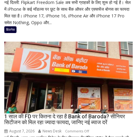
नई दिल्ली: Flipkart Freedom Sale अब सभी ग्राहकों के लिए शुरू हो गई है। सेल
Flipkart
में iPhone के कई मॉडल्स पर छूट के साथ बैंक ऑफर और एक्सचेंज बोनस का फायदा
Freedom
मिल रहा है। iPhone 17, iPhone 16, iPhone Air और iPhone 17 Pro
Sale
समेत Nothing, Oppo और...
में
iPhone
बिजनेस
पर
बंपर
ऑफर,
8
हजार
तक
सस्ता
iPhone
16;
Oppo-
Vivo
और
1 साल की FD पर कितना दे रहा है Bank of Baroda? सीनियर
Nothing
सिटीजन को मिल रहा ज्यादा फायदा, जानिए नई ब्याज दरें
पर
भी
August 7, 2026
News Desk
on
Comments Off
बड़ी