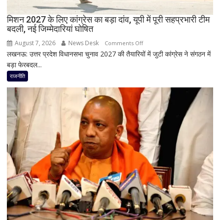
दिया
मिशन 2027 के लिए कांग्रेस का बड़ा दांव, यूपी में पूरी सहप्रभारी टीम
इस्तीफा
बदली, नई जिम्मेदारियां घोषित
August 7, 2026
News Desk
on
Comments Off
लखनऊ: उत्तर प्रदेश विधानसभा चुनाव 2027 की तैयारियों में जुटी कांग्रेस ने संगठन में
मिशन
बड़ा फेरबदल...
2027
के
राजनीति
लिए
कांग्रेस
का
बड़ा
दांव,
यूपी
में
पूरी
सहप्रभारी
टीम
बदली,
नई
जिम्मेदारियां