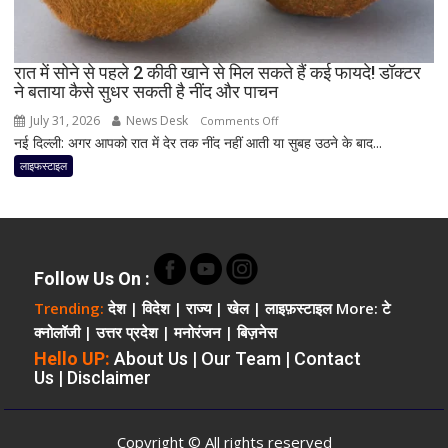
हैं
न्यूट्रिशनिस्ट,
दिनभर
बनी
रात में सोने से पहले 2 कीवी खाने से मिल सकते हैं कई फायदे! डॉक्टर
ने बताया कैसे सुधर सकती है नींद और पाचन
रह
सकती
July 31, 2026
News Desk
on
Comments Off
है
नई दिल्ली: अगर आपको रात में देर तक नींद नहीं आती या सुबह उठने के बाद...
रात
एनर्जी;
में
लाइफस्टाइल
जानिए
सोने
क्या
से
है
पहले
मॉर्निंग
2
रूटीन
कीवी
Follow Us On :
खाने
Trending:
देश
|
विदेश
|
राज्य
|
खेल
|
लाइफ़स्टाइल
More:
टे
से
क्नोलॉजी
|
उत्तर प्रदेश
|
मनोरंजन
|
बिज़नेस
मिल
Hello UP:
About Us
|
Our Team
|
Contact
सकते
Us
|
Disclaimer
हैं
कई
फायदे!
Copyright © All rights reserved