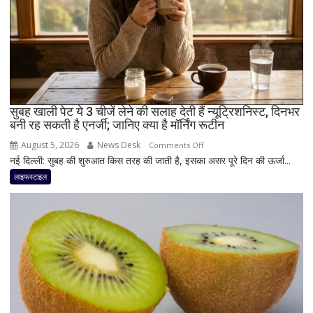
मात्रा,
फायदे
और
सेवन
का
बेहतर
तरीका
सुबह खाली पेट ये 3 चीजें लेने की सलाह देती हैं न्यूट्रिशनिस्ट, दिनभर
बनी रह सकती है एनर्जी; जानिए क्या है मॉर्निंग रूटीन
August 5, 2026
News Desk
on
Comments Off
नई दिल्ली: सुबह की शुरुआत किस तरह की जाती है, इसका असर पूरे दिन की ऊर्जा...
सुबह
खाली
लाइफस्टाइल
पेट
ये
3
चीजें
लेने
की
सलाह
देती