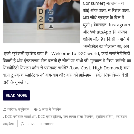
Consumer) मतलब – न
कोई थोक वाला, न रिटेल वाला,
आप सीधे ग्राहक के दिल में
घुसो। वेबसाइट, Instagram
और WhatsApp ही आपका
शॉपिंग मॉल है। किसी जमाने में
“थर्मोकोल का गिलास” था, अब
“इको-फ्रेंडली ब्रांडेड कप” है। Welcome to D2C world, जहां सस्टेनेबिलिटी
बिकती है और इंस्टाग्राम रील चलती है! नोटों पर गांधी जी: मुस्कान में छिपा ‘करेंसी’ का
सिक्योरिटी सिस्टम कौन से प्रोडक्ट चलेंगे? (Low Cost, High Demand) बांस
वाला टूथब्रश प्लास्टिक को बाय-बाय और बांस को हाई-हाय। हर्बल स्किनकेयर देसी
दादी के नुस्खे +…
READ MORE
करियर/ एजुकेशन
5 लाख में बिजनेस
,
,
,
,
,
D2C प्रोडक्ट स्टार्टअप
D2C ब्रांड इंडिया
कम लागत वाला बिजनेस
ब्रांडिंग इंडिया
स्टार्टअप
आइडिया
Leave a comment