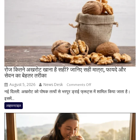
से
जानें
क्यों
दिल
जितनी
जरूरी
है
दिमाग
की
सेहत
रोज कितने अखरोट खाना है सही? जानिए सही मात्रा, फायदे और
सेवन का बेहतर तरीका
August 5, 2026
News Desk
on
Comments Off
नई दिल्ली: अखरोट को पोषक तत्वों से भरपूर ड्राई फ्रूट्स में शामिल किया जाता है।
रोज
इसमें...
कितने
अखरोट
लाइफस्टाइल
खाना
है
सही?
जानिए
सही