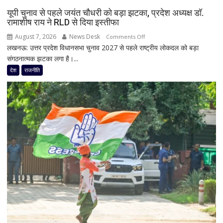
मोदी
यूपी चुनाव से पहले जयंत चौधरी को बड़ा झटका, प्रदेश अध्यक्ष डॉ.
से
रामाशीष राय ने RLD से दिया इस्तीफा
मिलेंगे
August 7, 2026
News Desk
on
Comments Off
शरद
लखनऊ: उत्तर प्रदेश विधानसभा चुनाव 2027 से पहले राष्ट्रीय लोकदल को बड़ा
यूपी
पवार
संगठनात्मक झटका लगा है।...
चुनाव
गुट
से
देश
राजनीति
के
पहले
सभी
जयंत
8
चौधरी
सांसद,
को
डीलिमिटेशन
बड़ा
बिल
झटका,
के
प्रदेश
बीच
अध्यक्ष
बढ़ी
डॉ.
सियासी
रामाशीष
अटकलें
राय
ने
RLD
से