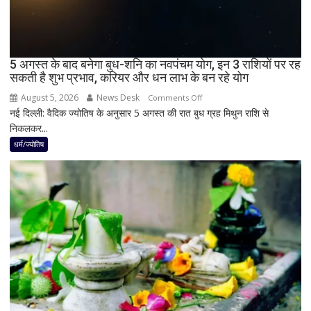
जानें
भारत
में
दिखेगा
5 अगस्त के बाद बनेगा बुध-शनि का नवपंचम योग, इन 3 राशियों पर रह
या
सकती है शुभ प्रभाव, करियर और धन लाभ के बन रहे योग
नहीं
August 5, 2026
News Desk
on
Comments Off
नई दिल्ली: वैदिक ज्योतिष के अनुसार 5 अगस्त की रात बुध ग्रह मिथुन राशि से
5
निकलकर...
अगस्त
के
धर्म/ज्योतिष
बाद
बनेगा
बुध-
शनि
का
नवपंचम
योग,
इन
3
राशियों
पर