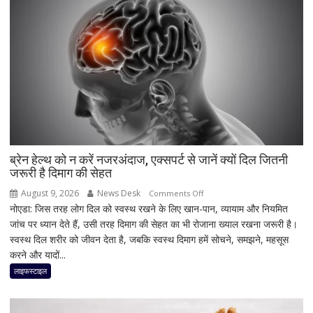
और
दमदार
5G
फीचर्स
के
साथ
आज
लॉन्च
होगा
नया
Vivo
ब्रेन हेल्थ को न करें नजरअंदाज, एक्सपर्ट से जानें क्यों दिल जितनी
जरूरी है दिमाग की सेहत
S2
August 9, 2026
News Desk
on
Comments Off
नोएडा: जिस तरह लोग दिल को स्वस्थ रखने के लिए खान-पान, व्यायाम और नियमित
ब्रेन
जांच पर ध्यान देते हैं, उसी तरह दिमाग की सेहत का भी रोजाना ख्याल रखना जरूरी है।
हेल्थ
स्वस्थ दिल शरीर को जीवन देता है, जबकि स्वस्थ दिमाग हमें सोचने, समझने, महसूस
को
करने और यादों...
न
करें
लाइफस्टाइल
नजरअंदाज,
एक्सपर्ट