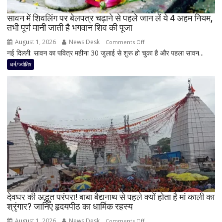
है
सावन में शिवलिंग पर बेलपत्र चढ़ाने से पहले जान लें ये 4 अहम नियम,
शुभ
तभी पूर्ण मानी जाती है भगवान शिव की पूजा
प्रभाव,
करियर
August 1, 2026
News Desk
on
Comments Off
और
नई दिल्ली: सावन का पवित्र महीना 30 जुलाई से शुरू हो चुका है और पहला सावन...
सावन
धन
में
धर्म/ज्योतिष
लाभ
शिवलिंग
के
पर
बन
बेलपत्र
रहे
चढ़ाने
योग
से
पहले
जान
लें
ये
4
अहम
नियम,
देवघर की अद्भुत परंपरा! बाबा बैद्यनाथ से पहले क्यों होता है मां काली का
श्रृंगार? जानिए हृदयपीठ का धार्मिक रहस्य
तभी
पूर्ण
August 1, 2026
News Desk
on
Comments Off