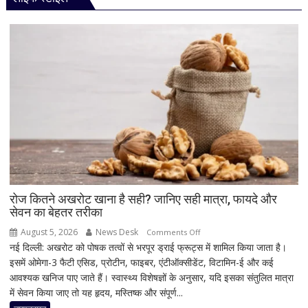
फिर
चमके,
3
अगस्त
को
कीमतों
में
तेजी;
जानिए
बढ़ोतरी
की
वजह
और
रोज कितने अखरोट खाना है सही? जानिए सही मात्रा, फायदे और
सेवन का बेहतर तरीका
अहम
लेवल
August 5, 2026
News Desk
on
Comments Off
नई दिल्ली: अखरोट को पोषक तत्वों से भरपूर ड्राई फ्रूट्स में शामिल किया जाता है।
रोज
इसमें ओमेगा-3 फैटी एसिड, प्रोटीन, फाइबर, एंटीऑक्सीडेंट, विटामिन-ई और कई
कितने
आवश्यक खनिज पाए जाते हैं। स्वास्थ्य विशेषज्ञों के अनुसार, यदि इसका संतुलित मात्रा
अखरोट
में सेवन किया जाए तो यह हृदय, मस्तिष्क और संपूर्ण...
खाना
है