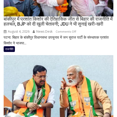
अध्यक्ष
नितिन
नवीन
का
बांकीपुर में प्रशांत किशोर की ऐतिहासिक जीत से बिहार की राजनीति में
हलचल, BJP को दी खुली चेतावनी; JDU ने भी सुनाई खरी-खरी
पहला
रिएक्शन,
August 4, 2026
News Desk
on
Comments Off
आत्ममंथन
पटना: बिहार के बांकीपुर विधानसभा उपचुनाव में जन सुराज पार्टी के संस्थापक प्रशांत
बांकीपुर
का
किशोर ने भाजपा...
में
किया
प्रशांत
राजनीति
ऐलान
किशोर
की
ऐतिहासिक
जीत
से
बिहार
की
राजनीति
में
हलचल,
BJP