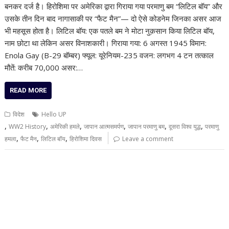
बनकर दर्ज है। हिरोशिमा पर अमेरिका द्वारा गिराया गया परमाणु बम “लिटिल बॉय” और
उसके तीन दिन बाद नागासाकी पर “फैट मैन”— दो ऐसे कोडनेम जिनका असर आज
भी महसूस होता है। लिटिल बॉय: एक पतले बम ने मोटा नुक़सान किया लिटिल बॉय,
नाम छोटा था लेकिन असर विनाशकारी। गिराया गया: 6 अगस्त 1945 विमान:
Enola Gay (B-29 बॉम्बर) फ्यूल: यूरेनियम-235 वजन: लगभग 4 टन तत्काल
मौतें: करीब 70,000 असर:…
READ MORE
विदेश
Hello UP
,
,
,
,
,
,
WW2 History
अमेरिकी हमले
जापान आत्मसमर्पण
जापान परमाणु बम
दूसरा विश्व युद्ध
परमाणु
,
,
,
हमला
फैट मैन
लिटिल बॉय
हिरोशिमा दिवस
Leave a comment