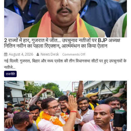
बयान,
बोले-
SIT
जांच
में
किसी
2 राज्यों में हार, गुजरात में जीत… उपचुनाव नतीजों पर BJP अध्यक्ष
साधु-
नितिन नवीन का पहला रिएक्शन, आत्ममंथन का किया ऐलान
संत
की
August 4, 2026
News Desk
on
Comments Off
भूमिका
नई दिल्ली: गुजरात, बिहार और मध्य प्रदेश की तीन विधानसभा सीटों पर हुए उपचुनावों के
2
नहीं
नतीजे...
राज्यों
मिली
में
राजनीति
हार,
गुजरात
में
जीत…
उपचुनाव
नतीजों
पर
BJP