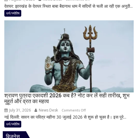
मानी
देवघर: झारखंड के देवघर स्थित बाबा बैद्यनाथ धाम में सदियों से चली आ रही एक अनूठी...
देवघर
जाती
की
धर्म/ज्योतिष
है
अद्भुत
भगवान
परंपरा!
शिव
बाबा
की
बैद्यनाथ
पूजा
से
पहले
क्यों
होता
है
मां
काली
का
श्रावण पुत्रदा एकादशी 2026 कब है? नोट कर लें सही तारीख, शुभ
मुहूर्त और व्रत का महत्व
श्रृंगार?
जानिए
July 31, 2026
News Desk
on
Comments Off
हृदयपीठ
नई दिल्ली: सावन का पवित्र महीना 30 जुलाई 2026 से शुरू हो चुका है। इस पूरे...
श्रावण
का
पुत्रदा
धर्म/ज्योतिष
धार्मिक
एकादशी
रहस्य
बिजनेस
2026