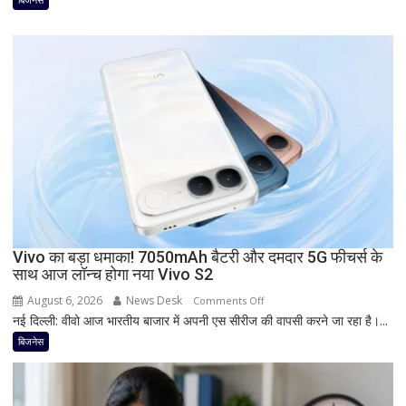
आज
देगा
दस्तक!
8000mAh
बैटरी,
7-
इंच
डिस्प्ले
और
Snapdragon
प्रोसेसर
से
Vivo का बड़ा धमाका! 7050mAh बैटरी और दमदार 5G फीचर्स के
मचेगी
साथ आज लॉन्च होगा नया Vivo S2
धूम
August 6, 2026
News Desk
on
Comments Off
नई दिल्ली: वीवो आज भारतीय बाजार में अपनी एस सीरीज की वापसी करने जा रहा है।...
Vivo
का
बिजनेस
बड़ा
धमाका!
7050mAh