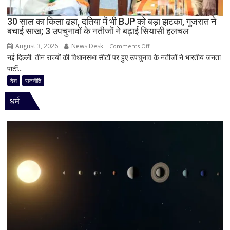
को
दी
30 साल का किला ढहा, दतिया में भी BJP को बड़ा झटका, गुजरात ने
खुली
बचाई साख; 3 उपचुनावों के नतीजों ने बढ़ाई सियासी हलचल
चेतावनी;
August 3, 2026
News Desk
on
JDU
Comments Off
नई दिल्ली: तीन राज्यों की विधानसभा सीटों पर हुए उपचुनाव के नतीजों ने भारतीय जनता
30
ने
पार्टी...
साल
भी
का
सुनाई
देश
राजनीति
किला
खरी-
धर्म
ढहा,
खरी
दतिया
में
भी
BJP
को
बड़ा
झटका,
गुजरात
ने
बचाई
साख;