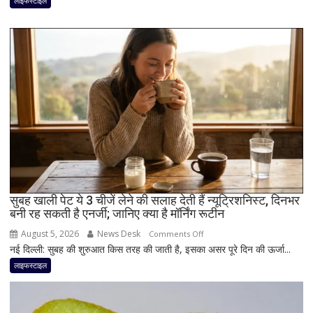
लाइफस्टाइल
सही?
जानिए
सही
मात्रा,
फायदे
और
सेवन
का
बेहतर
तरीका
सुबह खाली पेट ये 3 चीजें लेने की सलाह देती हैं न्यूट्रिशनिस्ट, दिनभर
बनी रह सकती है एनर्जी; जानिए क्या है मॉर्निंग रूटीन
August 5, 2026
News Desk
on
Comments Off
नई दिल्ली: सुबह की शुरुआत किस तरह की जाती है, इसका असर पूरे दिन की ऊर्जा...
सुबह
खाली
लाइफस्टाइल
पेट
ये
3