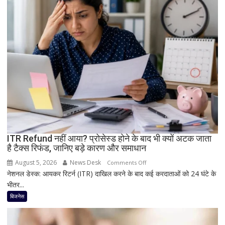
बैटरी
और
दमदार
5G
फीचर्स
के
साथ
आज
लॉन्च
होगा
नया
Vivo
ITR Refund नहीं आया? प्रोसेस्ड होने के बाद भी क्यों अटक जाता
S2
है टैक्स रिफंड, जानिए बड़े कारण और समाधान
August 5, 2026
News Desk
on
Comments Off
नेशनल डेस्क: आयकर रिटर्न (ITR) दाखिल करने के बाद कई करदाताओं को 24 घंटे के
ITR
भीतर...
Refund
नहीं
बिजनेस
आया?
प्रोसेस्ड