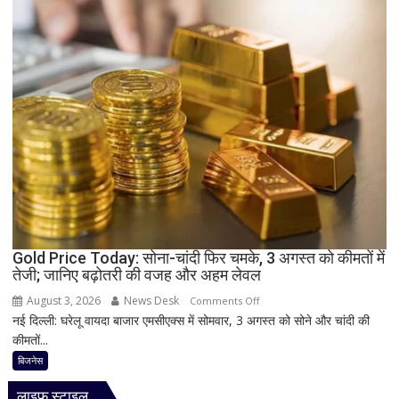
होने
के
बाद
भी
क्यों
अटक
जाता
है
टैक्स
रिफंड,
जानिए
बड़े
कारण
Gold Price Today: सोना-चांदी फिर चमके, 3 अगस्त को कीमतों में
और
तेजी; जानिए बढ़ोतरी की वजह और अहम लेवल
समाधान
August 3, 2026
News Desk
on
Comments Off
नई दिल्ली: घरेलू वायदा बाजार एमसीएक्स में सोमवार, 3 अगस्त को सोने और चांदी की
Gold
कीमतों...
Price
Today:
बिजनेस
सोना-
लाइफ स्टाइल
चांदी