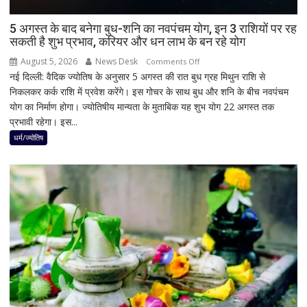
3
उपचुनावों
5 अगस्त के बाद बनेगा बुध-शनि का नवपंचम योग, इन 3 राशियों पर रह
सकती है शुभ प्रभाव, करियर और धन लाभ के बन रहे योग
के
नतीजों
August 5, 2026
News Desk
on
Comments Off
ने
नई दिल्ली: वैदिक ज्योतिष के अनुसार 5 अगस्त की रात बुध ग्रह मिथुन राशि से
5
बढ़ाई
निकलकर कर्क राशि में प्रवेश करेंगे। इस गोचर के साथ बुध और शनि के बीच नवपंचम
अगस्त
सियासी
योग का निर्माण होगा। ज्योतिषीय मान्यता के मुताबिक यह शुभ योग 22 अगस्त तक
के
हलचल
प्रभावी रहेगा। इस...
बाद
बनेगा
धर्म/ज्योतिष
बुध-
शनि
का
नवपंचम
योग,
इन
3
राशियों
पर
रह
सकती