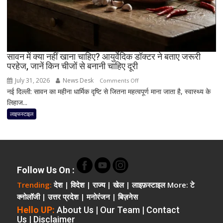
मिल
सकते
हैं
कई
फायदे!
सावन में क्या नहीं खाना चाहिए? आयुर्वेदिक डॉक्टर ने बताए जरूरी
डॉक्टर
परहेज, जानें किन चीजों से बनानी चाहिए दूरी
ने
July 31, 2026
News Desk
on
Comments Off
बताया
नई दिल्ली: सावन का महीना धार्मिक दृष्टि से जितना महत्वपूर्ण माना जाता है, स्वास्थ्य के
सावन
कैसे
लिहाज...
में
सुधर
क्या
लाइफस्टाइल
सकती
नहीं
है
खाना
नींद
चाहिए?
और
आयुर्वेदिक
पाचन
डॉक्टर
Follow Us On :
ने
Trending:
देश
|
विदेश
|
राज्य
|
खेल
|
लाइफ़स्टाइल
More:
टे
बताए
क्नोलॉजी
|
उत्तर प्रदेश
|
मनोरंजन
|
बिज़नेस
जरूरी
Hello UP:
About Us
|
Our Team
|
Contact
परहेज,
Us
|
Disclaimer
जानें