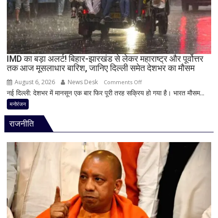
गिरफ्तार,
इंस्टाग्राम
पर
‘मार
दिया’
स्टेटस
IMD का बड़ा अलर्ट! बिहार-झारखंड से लेकर महाराष्ट्र और पूर्वोत्तर
तक आज मूसलाधार बारिश, जानिए दिल्ली समेत देशभर का मौसम
के
बाद
August 6, 2026
News Desk
on
Comments Off
पुलिस
नई दिल्ली: देशभर में मानसून एक बार फिर पूरी तरह सक्रिय हो गया है। भारत मौसम...
IMD
का
का
मनोरंजन
एक्शन
बड़ा
राजनीति
अलर्ट!
बिहार-
झारखंड
से
लेकर
महाराष्ट्र
और
पूर्वोत्तर
तक