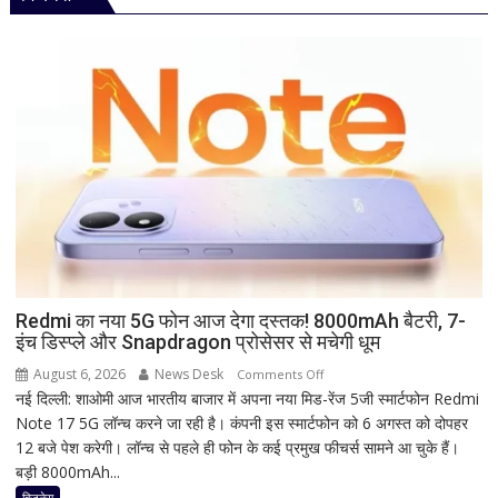
कब
है?
नोट
कर
लें
सही
तारीख,
शुभ
मुहूर्त
और
व्रत
का
महत्व
Redmi का नया 5G फोन आज देगा दस्तक! 8000mAh बैटरी, 7-
इंच डिस्प्ले और Snapdragon प्रोसेसर से मचेगी धूम
August 6, 2026
News Desk
on
Comments Off
नई दिल्ली: शाओमी आज भारतीय बाजार में अपना नया मिड-रेंज 5जी स्मार्टफोन Redmi
Redmi
Note 17 5G लॉन्च करने जा रही है। कंपनी इस स्मार्टफोन को 6 अगस्त को दोपहर
का
12 बजे पेश करेगी। लॉन्च से पहले ही फोन के कई प्रमुख फीचर्स सामने आ चुके हैं।
नया
बड़ी 8000mAh...
5G
फोन
बिजनेस