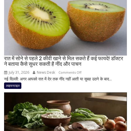
चीजें
लेने
की
सलाह
देती
हैं
न्यूट्रिशनिस्ट,
दिनभर
बनी
रात में सोने से पहले 2 कीवी खाने से मिल सकते हैं कई फायदे! डॉक्टर
ने बताया कैसे सुधर सकती है नींद और पाचन
रह
सकती
July 31, 2026
News Desk
on
Comments Off
है
नई दिल्ली: अगर आपको रात में देर तक नींद नहीं आती या सुबह उठने के बाद...
रात
एनर्जी;
में
लाइफस्टाइल
जानिए
सोने
क्या
से
है
पहले
मॉर्निंग
2
रूटीन
कीवी
खाने
से