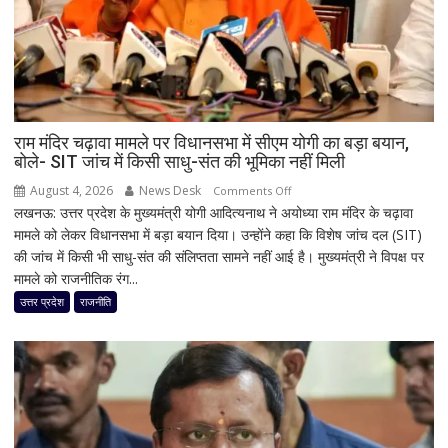
आज
मूसलाधार
बारिश,
जानिए
दिल्ली
समेत
देशभर
राम मंदिर चढ़ावा मामले पर विधानसभा में सीएम योगी का बड़ा बयान,
बोले- SIT जांच में किसी साधु-संत की भूमिका नहीं मिली
का
मौसम
August 4, 2026
News Desk
on
Comments Off
लखनऊ: उत्तर प्रदेश के मुख्यमंत्री योगी आदित्यनाथ ने अयोध्या राम मंदिर के चढ़ावा
राम
मामले को लेकर विधानसभा में बड़ा बयान दिया। उन्होंने कहा कि विशेष जांच दल (SIT)
मंदिर
की जांच में किसी भी साधु-संत की संलिप्तता सामने नहीं आई है। मुख्यमंत्री ने विपक्ष पर
चढ़ावा
मामले को राजनीतिक रंग...
मामले
पर
उत्तर प्रदेश
राजनीति
विधानसभा
में
सीएम
योगी
का
बड़ा