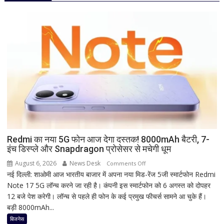
कब
है?
नोट
कर
लें
सही
तारीख,
शुभ
मुहूर्त
और
व्रत
का
महत्व
Redmi का नया 5G फोन आज देगा दस्तक! 8000mAh बैटरी, 7-
इंच डिस्प्ले और Snapdragon प्रोसेसर से मचेगी धूम
August 6, 2026
News Desk
on
Comments Off
नई दिल्ली: शाओमी आज भारतीय बाजार में अपना नया मिड-रेंज 5जी स्मार्टफोन Redmi
Redmi
Note 17 5G लॉन्च करने जा रही है। कंपनी इस स्मार्टफोन को 6 अगस्त को दोपहर
का
12 बजे पेश करेगी। लॉन्च से पहले ही फोन के कई प्रमुख फीचर्स सामने आ चुके हैं।
नया
बड़ी 8000mAh...
5G
फोन
बिजनेस