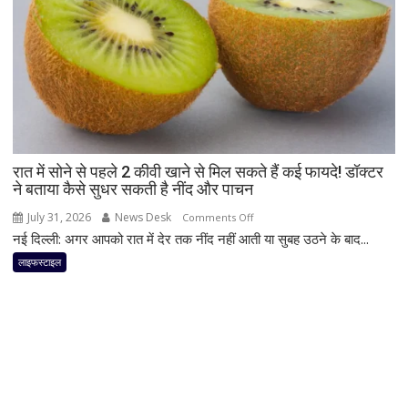
की
सलाह
देती
हैं
न्यूट्रिशनिस्ट,
दिनभर
बनी
रह
रात में सोने से पहले 2 कीवी खाने से मिल सकते हैं कई फायदे! डॉक्टर
सकती
ने बताया कैसे सुधर सकती है नींद और पाचन
है
एनर्जी;
July 31, 2026
News Desk
on
Comments Off
जानिए
नई दिल्ली: अगर आपको रात में देर तक नींद नहीं आती या सुबह उठने के बाद...
रात
क्या
में
लाइफस्टाइल
है
सोने
मॉर्निंग
से
रूटीन
पहले
2
कीवी
खाने
से