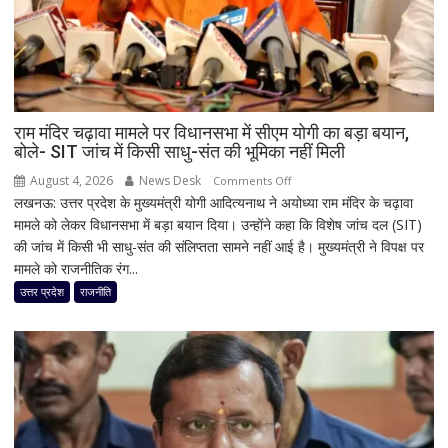
मूसलाधार
बारिश,
जानिए
दिल्ली
समेत
देशभर
राम मंदिर चढ़ावा मामले पर विधानसभा में सीएम योगी का बड़ा बयान,
बोले- SIT जांच में किसी साधु-संत की भूमिका नहीं मिली
का
मौसम
August 4, 2026
News Desk
on
Comments Off
लखनऊ: उत्तर प्रदेश के मुख्यमंत्री योगी आदित्यनाथ ने अयोध्या राम मंदिर के चढ़ावा
राम
मामले को लेकर विधानसभा में बड़ा बयान दिया। उन्होंने कहा कि विशेष जांच दल (SIT)
मंदिर
की जांच में किसी भी साधु-संत की संलिप्तता सामने नहीं आई है। मुख्यमंत्री ने विपक्ष पर
चढ़ावा
मामले को राजनीतिक रंग...
मामले
पर
उत्तर प्रदेश
राजनीति
विधानसभा
में
सीएम
योगी
का
बड़ा
बयान,