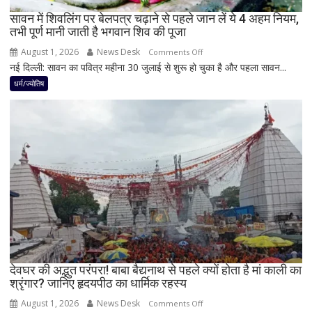
है
सावन में शिवलिंग पर बेलपत्र चढ़ाने से पहले जान लें ये 4 अहम नियम,
शुभ
तभी पूर्ण मानी जाती है भगवान शिव की पूजा
प्रभाव,
करियर
August 1, 2026
News Desk
on
Comments Off
और
नई दिल्ली: सावन का पवित्र महीना 30 जुलाई से शुरू हो चुका है और पहला सावन...
सावन
धन
में
धर्म/ज्योतिष
लाभ
शिवलिंग
के
पर
बन
बेलपत्र
रहे
चढ़ाने
योग
से
पहले
जान
लें
ये
4
अहम
नियम,
देवघर की अद्भुत परंपरा! बाबा बैद्यनाथ से पहले क्यों होता है मां काली का
श्रृंगार? जानिए हृदयपीठ का धार्मिक रहस्य
तभी
पूर्ण
August 1, 2026
News Desk
on
Comments Off
मानी