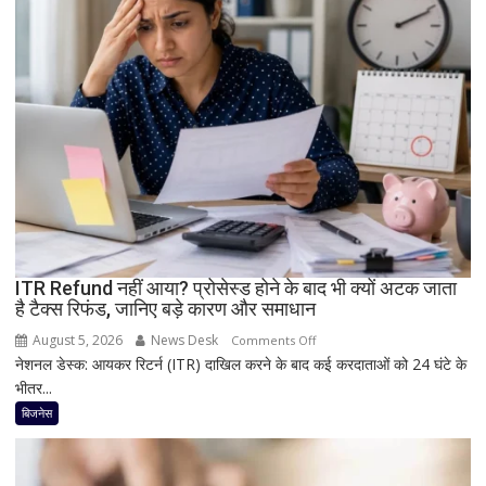
बैटरी
और
दमदार
5G
फीचर्स
के
साथ
आज
लॉन्च
होगा
नया
Vivo
ITR Refund नहीं आया? प्रोसेस्ड होने के बाद भी क्यों अटक जाता
S2
है टैक्स रिफंड, जानिए बड़े कारण और समाधान
August 5, 2026
News Desk
on
Comments Off
नेशनल डेस्क: आयकर रिटर्न (ITR) दाखिल करने के बाद कई करदाताओं को 24 घंटे के
ITR
भीतर...
Refund
नहीं
बिजनेस
आया?
प्रोसेस्ड
होने