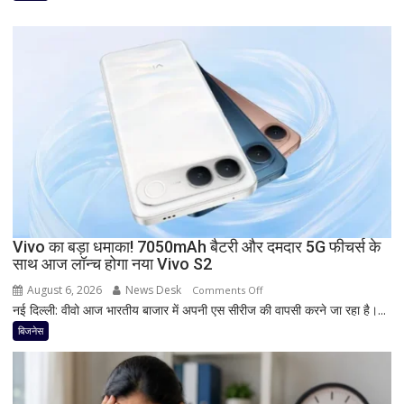
आज
देगा
दस्तक!
8000mAh
बैटरी,
7-
इंच
डिस्प्ले
और
Snapdragon
प्रोसेसर
से
Vivo का बड़ा धमाका! 7050mAh बैटरी और दमदार 5G फीचर्स के
मचेगी
साथ आज लॉन्च होगा नया Vivo S2
धूम
August 6, 2026
News Desk
on
Comments Off
नई दिल्ली: वीवो आज भारतीय बाजार में अपनी एस सीरीज की वापसी करने जा रहा है।...
Vivo
का
बिजनेस
बड़ा
धमाका!
7050mAh