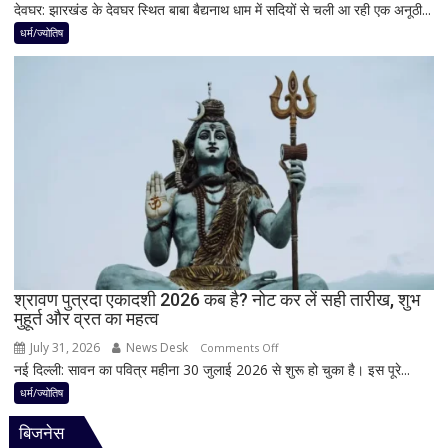
देवघर: झारखंड के देवघर स्थित बाबा बैद्यनाथ धाम में सदियों से चली आ रही एक अनूठी...
देवघर
जाती
की
धर्म/ज्योतिष
है
अद्भुत
भगवान
परंपरा!
शिव
बाबा
की
बैद्यनाथ
पूजा
से
पहले
क्यों
होता
है
मां
काली
का
श्रावण पुत्रदा एकादशी 2026 कब है? नोट कर लें सही तारीख, शुभ
मुहूर्त और व्रत का महत्व
श्रृंगार?
जानिए
July 31, 2026
News Desk
on
Comments Off
हृदयपीठ
नई दिल्ली: सावन का पवित्र महीना 30 जुलाई 2026 से शुरू हो चुका है। इस पूरे...
श्रावण
का
पुत्रदा
धर्म/ज्योतिष
धार्मिक
एकादशी
रहस्य
बिजनेस
2026