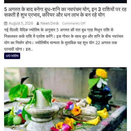
3
उपचुनावों
5 अगस्त के बाद बनेगा बुध-शनि का नवपंचम योग, इन 3 राशियों पर रह
सकती है शुभ प्रभाव, करियर और धन लाभ के बन रहे योग
के
नतीजों
August 5, 2026
News Desk
on
Comments Off
ने
नई दिल्ली: वैदिक ज्योतिष के अनुसार 5 अगस्त की रात बुध ग्रह मिथुन राशि से
5
बढ़ाई
निकलकर कर्क राशि में प्रवेश करेंगे। इस गोचर के साथ बुध और शनि के बीच नवपंचम
अगस्त
सियासी
योग का निर्माण होगा। ज्योतिषीय मान्यता के मुताबिक यह शुभ योग 22 अगस्त तक
के
हलचल
प्रभावी रहेगा। इस...
बाद
बनेगा
धर्म/ज्योतिष
बुध-
शनि
का
नवपंचम
योग,
इन
3
राशियों
पर
रह
सकती