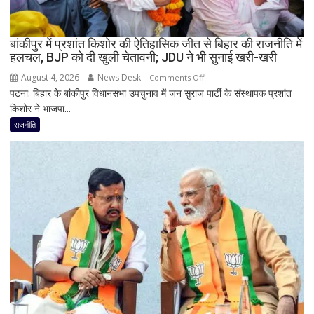
नितिन
नवीन
का
बांकीपुर में प्रशांत किशोर की ऐतिहासिक जीत से बिहार की राजनीति में
हलचल, BJP को दी खुली चेतावनी; JDU ने भी सुनाई खरी-खरी
पहला
रिएक्शन,
August 4, 2026
News Desk
on
Comments Off
आत्ममंथन
पटना: बिहार के बांकीपुर विधानसभा उपचुनाव में जन सुराज पार्टी के संस्थापक प्रशांत
बांकीपुर
का
किशोर ने भाजपा...
में
किया
प्रशांत
राजनीति
ऐलान
किशोर
की
ऐतिहासिक
जीत
से
बिहार
की
राजनीति
में
हलचल,
BJP
को