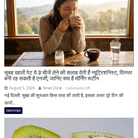
सही?
जानिए
सही
मात्रा,
फायदे
और
सेवन
का
बेहतर
तरीका
सुबह खाली पेट ये 3 चीजें लेने की सलाह देती हैं न्यूट्रिशनिस्ट, दिनभर
बनी रह सकती है एनर्जी; जानिए क्या है मॉर्निंग रूटीन
August 5, 2026
News Desk
on
Comments Off
नई दिल्ली: सुबह की शुरुआत किस तरह की जाती है, इसका असर पूरे दिन की
सुबह
खाली
ऊर्जा...
पेट
लाइफस्टाइल
ये
3
चीजें
लेने