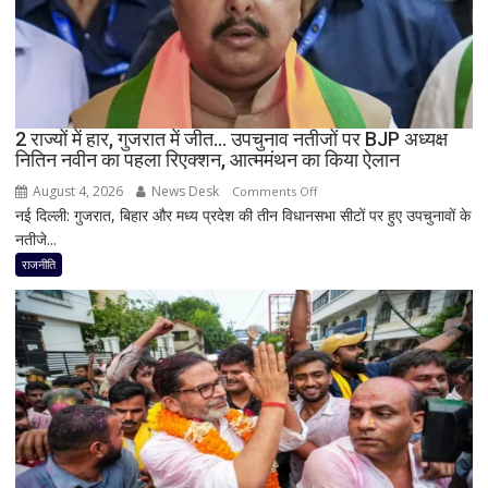
बोले-
SIT
जांच
में
किसी
2 राज्यों में हार, गुजरात में जीत… उपचुनाव नतीजों पर BJP अध्यक्ष
साधु-
नितिन नवीन का पहला रिएक्शन, आत्ममंथन का किया ऐलान
संत
की
August 4, 2026
News Desk
on
Comments Off
भूमिका
नई दिल्ली: गुजरात, बिहार और मध्य प्रदेश की तीन विधानसभा सीटों पर हुए उपचुनावों के
2
नहीं
नतीजे...
राज्यों
मिली
में
राजनीति
हार,
गुजरात
में
जीत…
उपचुनाव
नतीजों
पर
BJP
अध्यक्ष