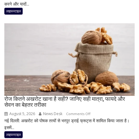
करने और यादों...
न
करें
लाइफस्टाइल
नजरअंदाज,
एक्सपर्ट
से
जानें
क्यों
दिल
जितनी
जरूरी
है
दिमाग
की
सेहत
रोज कितने अखरोट खाना है सही? जानिए सही मात्रा, फायदे और
सेवन का बेहतर तरीका
August 5, 2026
News Desk
on
Comments Off
नई दिल्ली: अखरोट को पोषक तत्वों से भरपूर ड्राई फ्रूट्स में शामिल किया जाता है।
रोज
इसमें...
कितने
अखरोट
लाइफस्टाइल