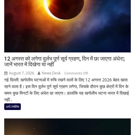
SIT
जांच
में
किसी
साधु-
संत
की
भूमिका
12 अगस्त को लगेगा दुर्लभ पूर्ण सूर्य ग्रहण, दिन में छा जाएगा अंधेरा;
नहीं
जानें भारत में दिखेगा या नहीं
मिली
August 7, 2026
News Desk
on
Comments Off
नई दिल्ली: खगोलीय घटनाओं में रुचि रखने वालों के लिए 12 अगस्त 2026 बेहद खास
12
रहने वाला है। इस दिन दुर्लभ पूर्ण सूर्य ग्रहण लगेगा, जिसके दौरान कुछ क्षेत्रों में दिन के
अगस्त
समय कुछ मिनटों के लिए अंधेरा छा जाएगा। हालांकि यह खगोलीय घटना भारत में दिखाई
को
नहीं...
लगेगा
दुर्लभ
धर्म/ज्योतिष
पूर्ण
सूर्य
ग्रहण,
दिन