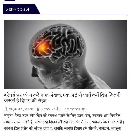
बड़ा
लाइफ स्टाइल
धमाका!
7050mAh
बैटरी
और
दमदार
5G
फीचर्स
के
साथ
आज
लॉन्च
होगा
नया
Vivo
ब्रेन हेल्थ को न करें नजरअंदाज, एक्सपर्ट से जानें क्यों दिल जितनी
जरूरी है दिमाग की सेहत
S2
August 9, 2026
News Desk
on
Comments Off
नोएडा: जिस तरह लोग दिल को स्वस्थ रखने के लिए खान-पान, व्यायाम और नियमित
ब्रेन
जांच पर ध्यान देते हैं, उसी तरह दिमाग की सेहत का भी रोजाना ख्याल रखना जरूरी है।
हेल्थ
स्वस्थ दिल शरीर को जीवन देता है, जबकि स्वस्थ दिमाग हमें सोचने, समझने, महसूस
को