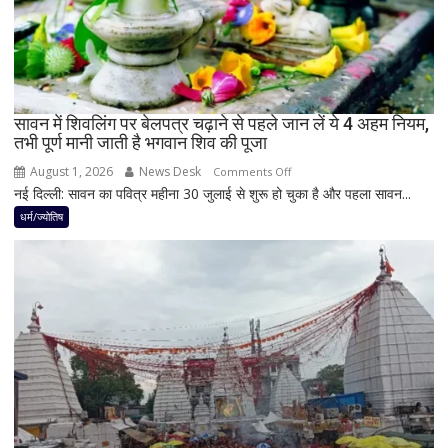
योग,
इन
3
राशियों
पर
रह
सावन में शिवलिंग पर बेलपत्र चढ़ाने से पहले जान लें ये 4 अहम नियम,
तभी पूर्ण मानी जाती है भगवान शिव की पूजा
सकती
है
August 1, 2026
News Desk
on
Comments Off
शुभ
नई दिल्ली: सावन का पवित्र महीना 30 जुलाई से शुरू हो चुका है और पहला सावन...
सावन
प्रभाव,
में
धर्म/ज्योतिष
करियर
शिवलिंग
और
पर
धन
बेलपत्र
लाभ
चढ़ाने
के
से
बन
पहले
रहे
जान
योग
लें
ये
4