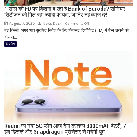
और
1 साल की FD पर कितना दे रहा है Bank of Baroda? सीनियर
Nothing
सिटीजन को मिल रहा ज्यादा फायदा, जानिए नई ब्याज दरें
पर
भी
August 7, 2026
News Desk
on
Comments Off
बड़ी
नई दिल्ली: अगर आप सुरक्षित निवेश के लिए फिक्स्ड डिपॉजिट (FD) में पैसा लगाने की
1
छूट
योजना...
साल
की
बिजनेस
FD
पर
कितना
दे
रहा
है
Bank
of
Baroda?
सीनियर
सिटीजन
को
Redmi का नया 5G फोन आज देगा दस्तक! 8000mAh बैटरी, 7-
इंच डिस्प्ले और Snapdragon प्रोसेसर से मचेगी धूम
मिल