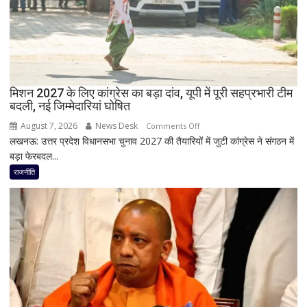
रामाशीष
अटकलें
राय
ने
RLD
से
दिया
मिशन 2027 के लिए कांग्रेस का बड़ा दांव, यूपी में पूरी सहप्रभारी टीम
इस्तीफा
बदली, नई जिम्मेदारियां घोषित
August 7, 2026
News Desk
on
Comments Off
लखनऊ: उत्तर प्रदेश विधानसभा चुनाव 2027 की तैयारियों में जुटी कांग्रेस ने संगठन में
मिशन
बड़ा फेरबदल...
2027
के
राजनीति
लिए
कांग्रेस
का
बड़ा
दांव,
यूपी
में
पूरी
सहप्रभारी