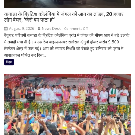
कनाडा के ब्रिटिश कोलंबिया में जंगल की आग का तांडव, 20 हजार
लोग बेघर; ‘जैसे बम फटा हो’
August 9, 2026
News Desk
on
Comments Off
वैंकूवर: पश्चिमी कनाडा के ब्रिटिश कोलंबिया प्रांत में जंगल की भीषण आग ने बड़े इलाके
कनाडा
में तबाही मचा दी है। बाल्ड रेंज वाइल्डफायर रातोंरात दोगुनी होकर करीब 9,500
के
हेक्टेयर क्षेत्र में फैल गई। आग की भयावह स्थिति को देखते हुए शनिवार को प्रांत में
ब्रिटिश
आपातकाल घोषित कर दिया...
कोलंबिया
में
विदेश
जंगल
की
आग
का
तांडव,
20
हजार
लोग
बेघर;
‘जैसे
बम