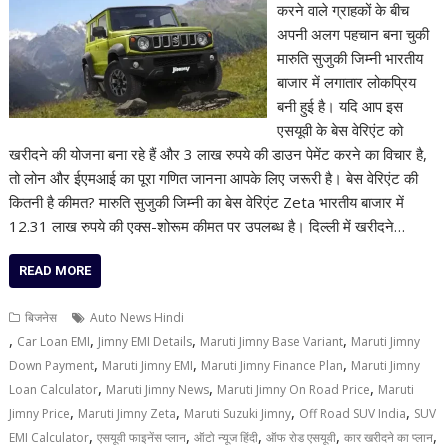
करने वाले ग्राहकों के बीच
अपनी अलग पहचान बना चुकी
मारुति सुजुकी जिम्नी भारतीय
बाजार में लगातार लोकप्रिय
बनी हुई है। यदि आप इस
एसयूवी के बेस वेरिएंट को
खरीदने की योजना बना रहे हैं और 3 लाख रुपये की डाउन पेमेंट करने का विचार है,
तो लोन और ईएमआई का पूरा गणित जानना आपके लिए जरूरी है। बेस वेरिएंट की
कितनी है कीमत? मारुति सुजुकी जिम्नी का बेस वेरिएंट Zeta भारतीय बाजार में
12.31 लाख रुपये की एक्स-शोरूम कीमत पर उपलब्ध है। दिल्ली में खरीदने…
READ MORE
बिजनेस
Auto News Hindi
,
,
,
,
Car Loan EMI
Jimny EMI Details
Maruti Jimny Base Variant
Maruti Jimny
,
,
,
Down Payment
Maruti Jimny EMI
Maruti Jimny Finance Plan
Maruti Jimny
,
,
,
Loan Calculator
Maruti Jimny News
Maruti Jimny On Road Price
Maruti
,
,
,
,
Jimny Price
Maruti Jimny Zeta
Maruti Suzuki Jimny
Off Road SUV India
SUV
,
,
,
,
,
EMI Calculator
एसयूवी फाइनेंस प्लान
ऑटो न्यूज हिंदी
ऑफ रोड एसयूवी
कार खरीदने का प्लान