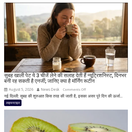
खाना
है
सही?
जानिए
सही
मात्रा,
फायदे
और
सेवन
का
बेहतर
तरीका
सुबह खाली पेट ये 3 चीजें लेने की सलाह देती हैं न्यूट्रिशनिस्ट, दिनभर
बनी रह सकती है एनर्जी; जानिए क्या है मॉर्निंग रूटीन
August 5, 2026
News Desk
on
Comments Off
नई दिल्ली: सुबह की शुरुआत किस तरह की जाती है, इसका असर पूरे दिन की ऊर्जा...
सुबह
खाली
लाइफस्टाइल
पेट
ये
3
चीजें