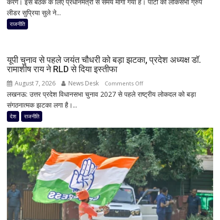
करेंगे। इस बैठक के लिए प्रधानमंत्री से समय मांगा गया है। पार्टी की लोकसभा ग्रुप
राजनीति
लीडर सुप्रिया सुले ने...
में
फिर
राजनीति
हलचल!
PM
मोदी
यूपी चुनाव से पहले जयंत चौधरी को बड़ा झटका, प्रदेश अध्यक्ष डॉ.
से
रामाशीष राय ने RLD से दिया इस्तीफा
मिलेंगे
August 7, 2026
News Desk
on
Comments Off
शरद
लखनऊ: उत्तर प्रदेश विधानसभा चुनाव 2027 से पहले राष्ट्रीय लोकदल को बड़ा
यूपी
पवार
संगठनात्मक झटका लगा है।...
चुनाव
गुट
से
देश
राजनीति
के
पहले
सभी
जयंत
8
चौधरी
सांसद,
को
डीलिमिटेशन
बड़ा
बिल
झटका,
के
प्रदेश
बीच
अध्यक्ष
बढ़ी
डॉ.
सियासी