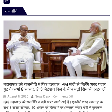
जंक्शन
देश
ज्यादा
पर
वीडियो
राजनीति
बड़ा
हादसा
टला,
ट्रेन
के
इंजन
में
शॉर्ट
सर्किट
से
उठा
धुआं;
डेढ़
घंटे
महाराष्ट्र की राजनीति में फिर हलचल! PM मोदी से मिलेंगे शरद पवार
गुट के सभी 8 सांसद, डीलिमिटेशन बिल के बीच बढ़ी सियासी अटकलें
रुकी
गाड़ी
August 8, 2026
News Desk
on
Comments Off
मुंबई: महाराष्ट्र की राजनीति से बड़ी खबर सामने आई है। एनसीपी शरद पवार गुट के
महाराष्ट्र
सभी 8 सांसद सोमवार, 10 अगस्त को दिल्ली में प्रधानमंत्री नरेंद्र मोदी से मुलाकात
की