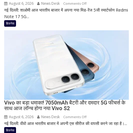
रहा
August 6, 2026
News Desk
on
Comments Off
ज्यादा
नई दिल्ली: शाओमी आज भारतीय बाजार में अपना नया मिड-रेंज 5जी स्मार्टफोन Redmi
Redmi
फायदा,
Note 17 5G...
का
जानिए
नया
बिजनेस
नई
5G
ब्याज
फोन
दरें
आज
देगा
दस्तक!
8000mAh
बैटरी,
7-
इंच
डिस्प्ले
और
Snapdragon
Vivo का बड़ा धमाका! 7050mAh बैटरी और दमदार 5G फीचर्स के
साथ आज लॉन्च होगा नया Vivo S2
प्रोसेसर
से
August 6, 2026
News Desk
on
Comments Off
मचेगी
नई दिल्ली: वीवो आज भारतीय बाजार में अपनी एस सीरीज की वापसी करने जा रहा है।...
Vivo
धूम
का
बिजनेस