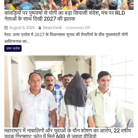
फटा
कांवड़ियों पर पुष्पवर्षा से योगी का बड़ा सियासी संदेश, मंच पर RLD
हो’
नेताओं के साथ दिखी 2027 की झलक
August 9, 2026
News Desk
on
Comments Off
मेरठ: उत्तर प्रदेश में 2027 के विधानसभा चुनाव की तैयारियों के बीच मुख्यमंत्री योगी
कांवड़ियों
आदित्यनाथ का...
पर
पुष्पवर्षा
उत्तर प्रदेश
से
योगी
का
बड़ा
सियासी
संदेश,
मंच
पर
RLD
नेताओं
के
साथ
महाराष्ट्र में नाबालिगों और युवाओं के यौन शोषण का आरोप, 22 वर्षीय
युवक गिरफ्तार; फोन में मिले 600 से ज्यादा वीडियो
दिखी