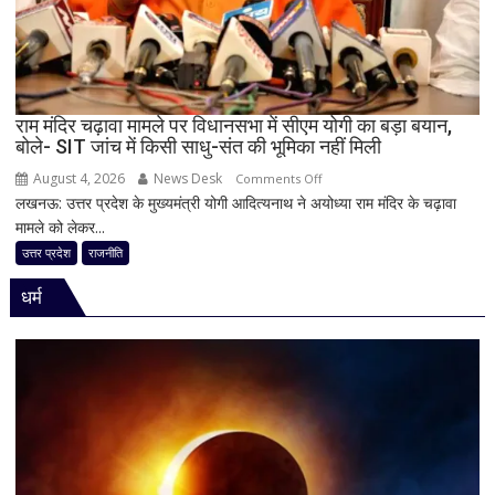
टीम
बदली,
नई
जिम्मेदारियां
घोषित
राम मंदिर चढ़ावा मामले पर विधानसभा में सीएम योगी का बड़ा बयान,
बोले- SIT जांच में किसी साधु-संत की भूमिका नहीं मिली
August 4, 2026
News Desk
on
Comments Off
लखनऊ: उत्तर प्रदेश के मुख्यमंत्री योगी आदित्यनाथ ने अयोध्या राम मंदिर के चढ़ावा
राम
मामले को लेकर...
मंदिर
चढ़ावा
उत्तर प्रदेश
राजनीति
मामले
धर्म
पर
विधानसभा
में
सीएम
योगी
का
बड़ा
बयान,
बोले-