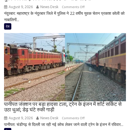
2027
August 9, 2026
News Desk
on
Comments Off
की
नंदुरबार: महाराष्ट्र के नंदुरबार जिले में पुलिस ने 22 वर्षीय युवक चेतन प्रकाश कोली को
महाराष्ट्र
झलक
नाबालिगों...
में
नाबालिगों
देश
और
युवाओं
के
यौन
शोषण
का
आरोप,
22
वर्षीय
युवक
गिरफ्तार;
फोन
पानीपत जंक्शन पर बड़ा हादसा टला, ट्रेन के इंजन में शॉर्ट सर्किट से
उठा धुआं; डेढ़ घंटे रुकी गाड़ी
में
मिले
August 9, 2026
News Desk
on
Comments Off
600
पानीपत: चंडीगढ़ से दिल्ली जा रही नई कोच लेकर जाने वाली ट्रेन के इंजन में रविवार...
पानीपत
से