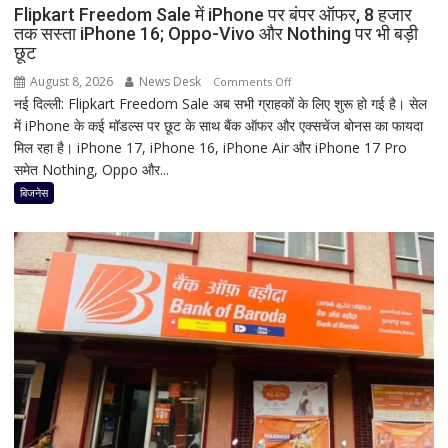
हृदयपीठ
Flipkart Freedom Sale में iPhone पर बंपर ऑफर, 8 हजार
तक सस्ता iPhone 16; Oppo-Vivo और Nothing पर भी बड़ी
का
छूट
धार्मिक
रहस्य
August 8, 2026
News Desk
on
Comments Off
नई दिल्ली: Flipkart Freedom Sale अब सभी ग्राहकों के लिए शुरू हो गई है। सेल
Flipkart
में iPhone के कई मॉडल्स पर छूट के साथ बैंक ऑफर और एक्सचेंज बोनस का फायदा
Freedom
मिल रहा है। iPhone 17, iPhone 16, iPhone Air और iPhone 17 Pro
Sale
समेत Nothing, Oppo और...
में
iPhone
बिजनेस
पर
बंपर
ऑफर,
8
हजार
तक
सस्ता
iPhone
16;
Oppo-
Vivo