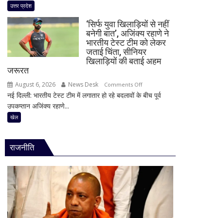
एक्सप्रेसवे
उत्तर प्रदेश
आज
पर
मूसलाधार
‘सिर्फ युवा खिलाड़ियों से नहीं
बड़ा
बारिश,
बनेगी बात’, अजिंक्य रहाणे ने
फैसला!
भारतीय टेस्ट टीम को लेकर
जानिए
बार-
जताई चिंता, सीनियर
दिल्ली
बार
खिलाड़ियों की बताई अहम
समेत
जरूरत
धंसने
देशभर
के
August 6, 2026
News Desk
on
Comments Off
का
बाद
नई दिल्ली: भारतीय टेस्ट टीम में लगातार हो रहे बदलावों के बीच पूर्व
‘सिर्फ
मौसम
NHAI
उपकप्तान अजिंक्य रहाणे...
युवा
ने
खिलाड़ियों
खेल
रोकी
से
टोल
नहीं
वसूली,
राजनीति
बनेगी
निर्माण
बात’,
एजेंसी
अजिंक्य
पर
रहाणे
कड़ा
ने
एक्शन
भारतीय
टेस्ट