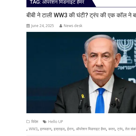
TAG:
ऑपरेशन मिडनाइट हैमर
बीबी ने टाली WW3 की घंटी? ट्रंप की एक कॉल ने ब
June 24, 2025
News desk
विदेश
Hello UP
,
,
,
,
,
,
,
,
WW3
इस्फहान
इस्राइल
ईरान
ऑपरेशन मिडनाइट हैमर
कतर
ट्रंप
तेल सं