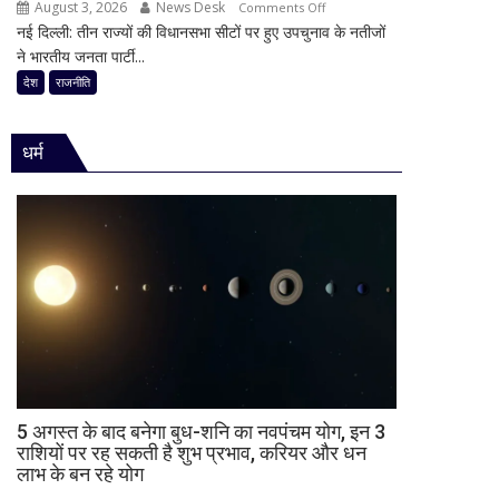
का
August 3, 2026
News Desk
on
Comments Off
की
किया
नई दिल्ली: तीन राज्यों की विधानसभा सीटों पर हुए उपचुनाव के नतीजों
30
राजनीति
ऐलान
ने भारतीय जनता पार्टी...
साल
में
का
देश
राजनीति
हलचल,
किला
BJP
ढहा,
को
धर्म
दतिया
दी
में
खुली
भी
चेतावनी;
BJP
JDU
को
ने
बड़ा
भी
झटका,
सुनाई
गुजरात
खरी-
ने
खरी
बचाई
साख;
3
5 अगस्त के बाद बनेगा बुध-शनि का नवपंचम योग, इन 3
उपचुनावों
राशियों पर रह सकती है शुभ प्रभाव, करियर और धन
लाभ के बन रहे योग
के
नतीजों