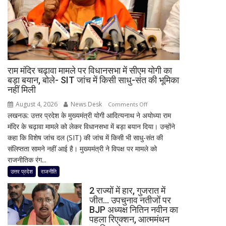
टीम
को
लेकर
जताई
चिंता,
सीनियर
राम मंदिर चढ़ावा मामले पर विधानसभा में सीएम योगी का
खिलाड़ियों
बड़ा बयान, बोले- SIT जांच में किसी साधु-संत की भूमिका
की
नहीं मिली
बताई
August 4, 2026
News Desk
on
Comments Off
अहम
लखनऊ: उत्तर प्रदेश के मुख्यमंत्री योगी आदित्यनाथ ने अयोध्या राम
राम
जरूरत
मंदिर के चढ़ावा मामले को लेकर विधानसभा में बड़ा बयान दिया। उन्होंने
मंदिर
कहा कि विशेष जांच दल (SIT) की जांच में किसी भी साधु-संत की
चढ़ावा
संलिप्तता सामने नहीं आई है। मुख्यमंत्री ने विपक्ष पर मामले को
मामले
राजनीतिक रंग...
पर
विधानसभा
उत्तर प्रदेश
राजनीति
में
2 राज्यों में हार, गुजरात में
सीएम
जीत… उपचुनाव नतीजों पर
योगी
BJP अध्यक्ष नितिन नवीन का
का
पहला रिएक्शन, आत्ममंथन
बड़ा