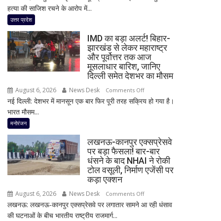
हत्या की साजिश रचने के आरोप में...
बड़ा
खुलासा!
उत्तर प्रदेश
पूर्व
IMD का बड़ा अलर्ट! बिहार-
प्रेमिका
झारखंड से लेकर महाराष्ट्र
का
और पूर्वोत्तर तक आज
भाई
मूसलाधार बारिश, जानिए
गिरफ्तार,
दिल्ली समेत देशभर का मौसम
इंस्टाग्राम
August 6, 2026
News Desk
on
Comments Off
पर
नई दिल्ली: देशभर में मानसून एक बार फिर पूरी तरह सक्रिय हो गया है।
IMD
‘मार
भारत मौसम...
का
दिया’
बड़ा
मनोरंजन
स्टेटस
अलर्ट!
के
लखनऊ-कानपुर एक्सप्रेसवे
बिहार-
बाद
पर बड़ा फैसला! बार-बार
झारखंड
धंसने के बाद NHAI ने रोकी
पुलिस
से
टोल वसूली, निर्माण एजेंसी पर
का
लेकर
कड़ा एक्शन
एक्शन
महाराष्ट्र
August 6, 2026
News Desk
on
Comments Off
और
लखनऊ: लखनऊ-कानपुर एक्सप्रेसवे पर लगातार सामने आ रही धंसाव
लखनऊ-
पूर्वोत्तर
की घटनाओं के बीच भारतीय राष्ट्रीय राजमार्ग...
कानपुर
तक