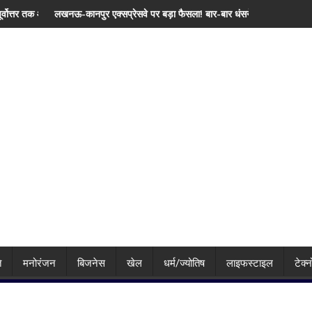
 बारिश, जानिए दिल्ली समेत देशभर का मौसम
ुर एक्सप्रेसवे पर बड़ा फैसला! बार-बार धंसने के बाद NHAI ने रोकी टोल वसूली, निर्माण ए
'सिर्फ युवा खिलाड़ियों 
ि
मनोरंजन
बिजनेस
खेल
धर्म/ज्योतिष
लाइफस्टाइल
टेक्