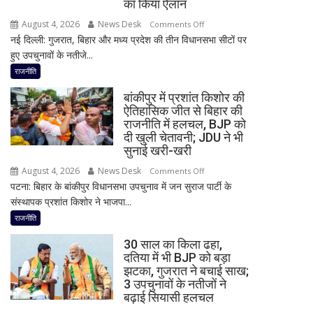
का किया ऐलान
बयान,
August 4, 2026
News Desk
on
Comments Off
बोले-
नई दिल्ली: गुजरात, बिहार और मध्य प्रदेश की तीन विधानसभा सीटों पर
2
SIT
हुए उपचुनावों के नतीजे...
राज्यों
जांच
में
राजनीति
में
हार,
किसी
बांकीपुर में प्रशांत किशोर की
गुजरात
साधु-
ऐतिहासिक जीत से बिहार की
में
राजनीति में हलचल, BJP को
संत
जीत…
दी खुली चेतावनी; JDU ने भी
की
उपचुनाव
सुनाई खरी-खरी
भूमिका
नतीजों
नहीं
August 4, 2026
News Desk
on
Comments Off
पर
मिली
पटना: बिहार के बांकीपुर विधानसभा उपचुनाव में जन सुराज पार्टी के
बांकीपुर
BJP
संस्थापक प्रशांत किशोर ने भाजपा...
में
अध्यक्ष
प्रशांत
राजनीति
नितिन
किशोर
नवीन
30 साल का किला ढहा,
की
का
दतिया में भी BJP को बड़ा
ऐतिहासिक
झटका, गुजरात ने बचाई साख;
पहला
जीत
3 उपचुनावों के नतीजों ने
रिएक्शन,
से
बढ़ाई सियासी हलचल
आत्ममंथन
बिहार