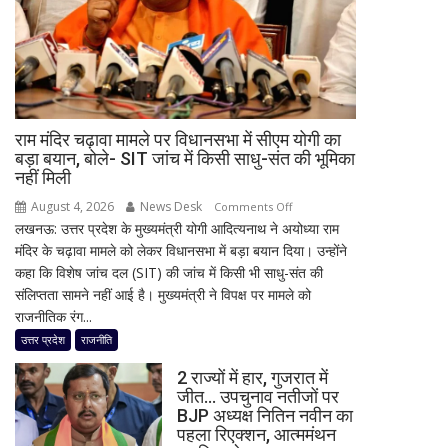
टीम
को
लेकर
जताई
चिंता,
सीनियर
राम मंदिर चढ़ावा मामले पर विधानसभा में सीएम योगी का
खिलाड़ियों
बड़ा बयान, बोले- SIT जांच में किसी साधु-संत की भूमिका
की
नहीं मिली
बताई
August 4, 2026
News Desk
on
Comments Off
अहम
लखनऊ: उत्तर प्रदेश के मुख्यमंत्री योगी आदित्यनाथ ने अयोध्या राम
राम
जरूरत
मंदिर के चढ़ावा मामले को लेकर विधानसभा में बड़ा बयान दिया। उन्होंने
मंदिर
कहा कि विशेष जांच दल (SIT) की जांच में किसी भी साधु-संत की
चढ़ावा
संलिप्तता सामने नहीं आई है। मुख्यमंत्री ने विपक्ष पर मामले को
मामले
राजनीतिक रंग...
पर
विधानसभा
उत्तर प्रदेश
राजनीति
में
2 राज्यों में हार, गुजरात में
सीएम
जीत… उपचुनाव नतीजों पर
योगी
BJP अध्यक्ष नितिन नवीन का
का
पहला रिएक्शन, आत्ममंथन
बड़ा