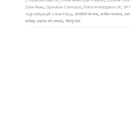
Conviction Rate UP
Crime News Uttar Pradesh
Criminal Conv
,
,
,
Zone News
Operation Conviction
Police Investigation UP
UP P
,
,
,
YogI Adityanath Crime Policy
अपराधियों को सजा
आजीवन कारावास
उत्त
,
,
कार्रवाई
लखनऊ जोन समाचार
सीतापुर केस