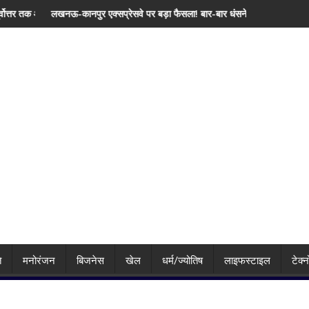
ारिश, जानिए दिल्ली समेत देशभर का मौसम
 एक्सप्रेसवे पर बड़ा फैसला! बार-बार धंसने के बाद NHAI ने रोकी टोल वसूली, निर्माण एजे
'सिर्फ युवा खिलाड़ियों से 
ि
मनोरंजन
बिजनेस
खेल
धर्म/ज्योतिष
लाइफस्टाइल
टेक्