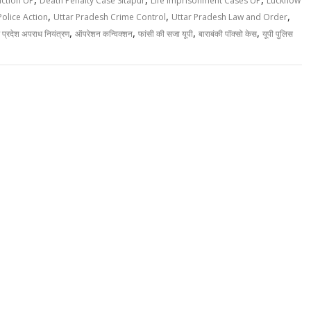
iction UP
Death Penalty Case Sitapur
Life Imprisonment Cases UP
Lucknow
,
,
,
olice Action
Uttar Pradesh Crime Control
Uttar Pradesh Law and Order
,
,
,
,
र प्रदेश अपराध नियंत्रण
ऑपरेशन कन्विक्शन
फांसी की सजा यूपी
बाराबंकी पॉक्सो केस
यूपी पुलिस