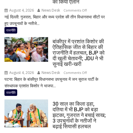
का किया ऐलान
बयान,
August 4, 2026
News Desk
on
Comments Off
बोले-
नई दिल्ली: गुजरात, बिहार और मध्य प्रदेश की तीन विधानसभा सीटों पर
2
SIT
हुए उपचुनावों के नतीजे...
राज्यों
जांच
में
राजनीति
में
हार,
किसी
बांकीपुर में प्रशांत किशोर की
गुजरात
साधु-
ऐतिहासिक जीत से बिहार की
में
राजनीति में हलचल, BJP को
संत
जीत…
दी खुली चेतावनी; JDU ने भी
की
उपचुनाव
सुनाई खरी-खरी
भूमिका
नतीजों
नहीं
August 4, 2026
News Desk
on
Comments Off
पर
मिली
पटना: बिहार के बांकीपुर विधानसभा उपचुनाव में जन सुराज पार्टी के
बांकीपुर
BJP
संस्थापक प्रशांत किशोर ने भाजपा...
में
अध्यक्ष
प्रशांत
राजनीति
नितिन
किशोर
नवीन
30 साल का किला ढहा,
की
का
दतिया में भी BJP को बड़ा
ऐतिहासिक
झटका, गुजरात ने बचाई साख;
पहला
जीत
3 उपचुनावों के नतीजों ने
रिएक्शन,
से
बढ़ाई सियासी हलचल
आत्ममंथन
बिहार