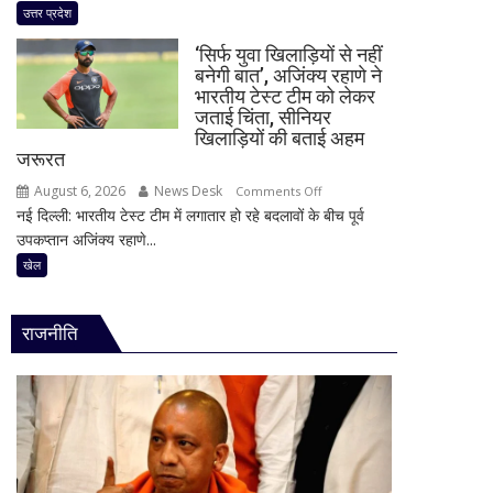
एक्सप्रेसवे
उत्तर प्रदेश
आज
पर
मूसलाधार
‘सिर्फ युवा खिलाड़ियों से नहीं
बड़ा
बारिश,
बनेगी बात’, अजिंक्य रहाणे ने
फैसला!
भारतीय टेस्ट टीम को लेकर
जानिए
बार-
जताई चिंता, सीनियर
दिल्ली
बार
खिलाड़ियों की बताई अहम
समेत
जरूरत
धंसने
देशभर
के
August 6, 2026
News Desk
on
Comments Off
का
बाद
नई दिल्ली: भारतीय टेस्ट टीम में लगातार हो रहे बदलावों के बीच पूर्व
‘सिर्फ
मौसम
NHAI
उपकप्तान अजिंक्य रहाणे...
युवा
ने
खिलाड़ियों
खेल
रोकी
से
टोल
नहीं
वसूली,
राजनीति
बनेगी
निर्माण
बात’,
एजेंसी
अजिंक्य
पर
रहाणे
कड़ा
ने
एक्शन
भारतीय
टेस्ट