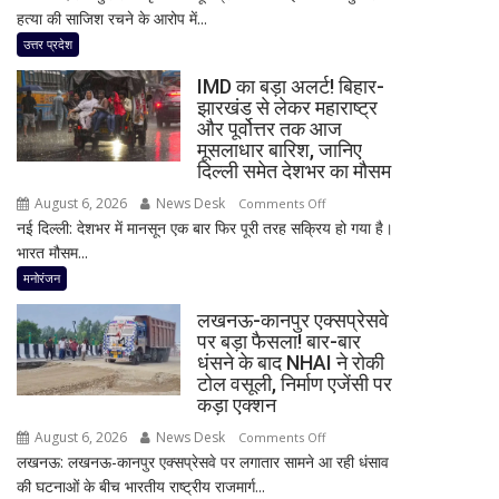
हत्या की साजिश रचने के आरोप में...
बड़ा
खुलासा!
उत्तर प्रदेश
पूर्व
IMD का बड़ा अलर्ट! बिहार-
प्रेमिका
झारखंड से लेकर महाराष्ट्र
का
और पूर्वोत्तर तक आज
भाई
मूसलाधार बारिश, जानिए
गिरफ्तार,
दिल्ली समेत देशभर का मौसम
इंस्टाग्राम
August 6, 2026
News Desk
on
Comments Off
पर
नई दिल्ली: देशभर में मानसून एक बार फिर पूरी तरह सक्रिय हो गया है।
IMD
‘मार
भारत मौसम...
का
दिया’
बड़ा
मनोरंजन
स्टेटस
अलर्ट!
के
लखनऊ-कानपुर एक्सप्रेसवे
बिहार-
बाद
पर बड़ा फैसला! बार-बार
झारखंड
धंसने के बाद NHAI ने रोकी
पुलिस
से
टोल वसूली, निर्माण एजेंसी पर
का
लेकर
कड़ा एक्शन
एक्शन
महाराष्ट्र
August 6, 2026
News Desk
on
Comments Off
और
लखनऊ: लखनऊ-कानपुर एक्सप्रेसवे पर लगातार सामने आ रही धंसाव
लखनऊ-
पूर्वोत्तर
की घटनाओं के बीच भारतीय राष्ट्रीय राजमार्ग...
कानपुर
तक