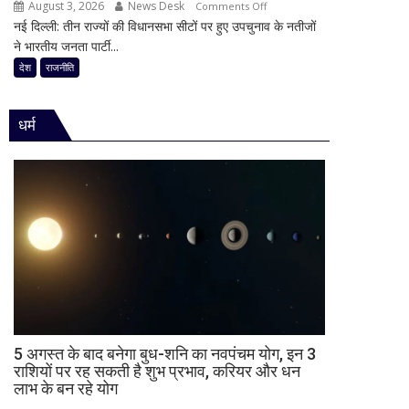
का
August 3, 2026
News Desk
on
Comments Off
की
किया
नई दिल्ली: तीन राज्यों की विधानसभा सीटों पर हुए उपचुनाव के नतीजों
30
राजनीति
ऐलान
ने भारतीय जनता पार्टी...
साल
में
का
देश
राजनीति
हलचल,
किला
BJP
ढहा,
को
धर्म
दतिया
दी
में
खुली
भी
चेतावनी;
BJP
JDU
को
ने
बड़ा
भी
झटका,
सुनाई
गुजरात
खरी-
ने
खरी
बचाई
साख;
3
5 अगस्त के बाद बनेगा बुध-शनि का नवपंचम योग, इन 3
उपचुनावों
राशियों पर रह सकती है शुभ प्रभाव, करियर और धन
लाभ के बन रहे योग
के
नतीजों