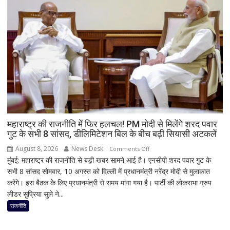
ट्रेन
के
इंजन
में
शॉर्ट
सर्किट
से
उठा
धुआं;
डेढ़
घंटे
महाराष्ट्र की राजनीति में फिर हलचल! PM मोदी से मिलेंगे शरद पवार
गुट के सभी 8 सांसद, डीलिमिटेशन बिल के बीच बढ़ी सियासी अटकलें
रुकी
गाड़ी
August 8, 2026
News Desk
on
Comments Off
मुंबई: महाराष्ट्र की राजनीति से बड़ी खबर सामने आई है। एनसीपी शरद पवार गुट के
महाराष्ट्र
सभी 8 सांसद सोमवार, 10 अगस्त को दिल्ली में प्रधानमंत्री नरेंद्र मोदी से मुलाकात
की
करेंगे। इस बैठक के लिए प्रधानमंत्री से समय मांगा गया है। पार्टी की लोकसभा ग्रुप
राजनीति
लीडर सुप्रिया सुले ने...
में
फिर
राजनीति
हलचल!
PM