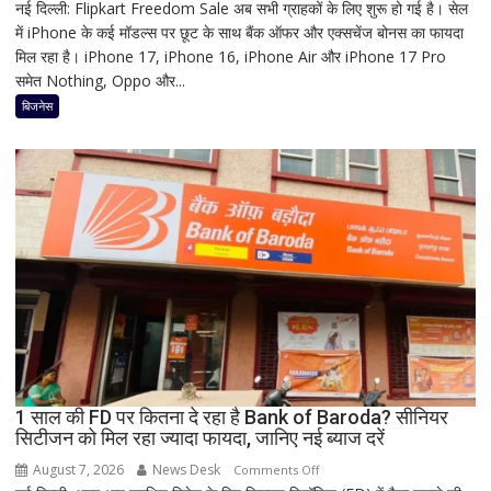
नई दिल्ली: Flipkart Freedom Sale अब सभी ग्राहकों के लिए शुरू हो गई है। सेल
Flipkart
में iPhone के कई मॉडल्स पर छूट के साथ बैंक ऑफर और एक्सचेंज बोनस का फायदा
Freedom
मिल रहा है। iPhone 17, iPhone 16, iPhone Air और iPhone 17 Pro
Sale
समेत Nothing, Oppo और...
में
iPhone
बिजनेस
पर
बंपर
ऑफर,
8
हजार
तक
सस्ता
iPhone
16;
Oppo-
Vivo
और
1 साल की FD पर कितना दे रहा है Bank of Baroda? सीनियर
Nothing
सिटीजन को मिल रहा ज्यादा फायदा, जानिए नई ब्याज दरें
पर
भी
August 7, 2026
News Desk
on
Comments Off
बड़ी