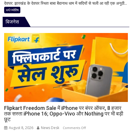
मानी
देवघर: झारखंड के देवघर स्थित बाबा बैद्यनाथ धाम में सदियों से चली आ रही एक अनूठी...
देवघर
जाती
की
धर्म/ज्योतिष
है
अद्भुत
भगवान
बिजनेस
परंपरा!
शिव
बाबा
की
बैद्यनाथ
पूजा
से
पहले
क्यों
होता
है
मां
काली
का
श्रृंगार?
जानिए
हृदयपीठ
Flipkart Freedom Sale में iPhone पर बंपर ऑफर, 8 हजार
तक सस्ता iPhone 16; Oppo-Vivo और Nothing पर भी बड़ी
का
छूट
धार्मिक
रहस्य
August 8, 2026
News Desk
on
Comments Off