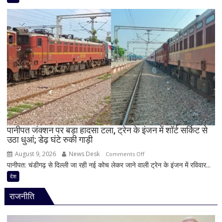
और
युवाओं
के
यौन
शोषण
का
आरोप,
22
वर्षीय
युवक
गिरफ्तार;
फोन
पानीपत जंक्शन पर बड़ा हादसा टला, ट्रेन के इंजन में शॉर्ट सर्किट से
उठा धुआं; डेढ़ घंटे रुकी गाड़ी
में
मिले
August 9, 2026
News Desk
on
Comments Off
600
पानीपत: चंडीगढ़ से दिल्ली जा रही नई कोच लेकर जाने वाली ट्रेन के इंजन में रविवार...
पानीपत
से
जंक्शन
देश
ज्यादा
पर
वीडियो
राजनीति
बड़ा
हादसा
टला,