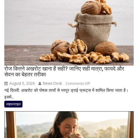
से
जानें
क्यों
दिल
जितनी
जरूरी
है
दिमाग
की
सेहत
रोज कितने अखरोट खाना है सही? जानिए सही मात्रा, फायदे और
सेवन का बेहतर तरीका
August 5, 2026
News Desk
on
Comments Off
नई दिल्ली: अखरोट को पोषक तत्वों से भरपूर ड्राई फ्रूट्स में शामिल किया जाता है।
रोज
इसमें...
कितने
अखरोट
लाइफस्टाइल
खाना
है
सही?
जानिए
सही