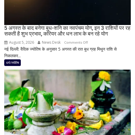
जानें
भारत
में
दिखेगा
5 अगस्त के बाद बनेगा बुध-शनि का नवपंचम योग, इन 3 राशियों पर रह
या
सकती है शुभ प्रभाव, करियर और धन लाभ के बन रहे योग
नहीं
August 5, 2026
News Desk
on
Comments Off
नई दिल्ली: वैदिक ज्योतिष के अनुसार 5 अगस्त की रात बुध ग्रह मिथुन राशि से
5
निकलकर...
अगस्त
के
धर्म/ज्योतिष
बाद
बनेगा
बुध-
शनि
का
नवपंचम
योग,
इन
3
राशियों
पर