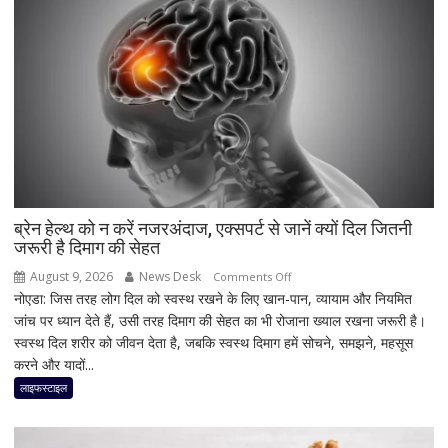
और
दमदार
5G
फीचर्स
के
साथ
आज
लॉन्च
होगा
नया
Vivo
ब्रेन हेल्थ को न करें नजरअंदाज, एक्सपर्ट से जानें क्यों दिल जितनी
जरूरी है दिमाग की सेहत
S2
August 9, 2026
News Desk
on
Comments Off
नोएडा: जिस तरह लोग दिल को स्वस्थ रखने के लिए खान-पान, व्यायाम और नियमित
ब्रेन
जांच पर ध्यान देते हैं, उसी तरह दिमाग की सेहत का भी रोजाना ख्याल रखना जरूरी है।
हेल्थ
स्वस्थ दिल शरीर को जीवन देता है, जबकि स्वस्थ दिमाग हमें सोचने, समझने, महसूस
को
करने और यादों...
न
करें
लाइफस्टाइल
नजरअंदाज,
एक्सपर्ट