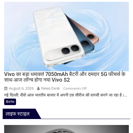
5G
ब्याज
फोन
दरें
आज
देगा
दस्तक!
8000mAh
बैटरी,
7-
इंच
डिस्प्ले
और
Snapdragon
Vivo का बड़ा धमाका! 7050mAh बैटरी और दमदार 5G फीचर्स के
साथ आज लॉन्च होगा नया Vivo S2
प्रोसेसर
से
August 6, 2026
News Desk
on
Comments Off
मचेगी
नई दिल्ली: वीवो आज भारतीय बाजार में अपनी एस सीरीज की वापसी करने जा रहा है।...
Vivo
धूम
का
बिजनेस
बड़ा
लाइफ स्टाइल
धमाका!
7050mAh
बैटरी