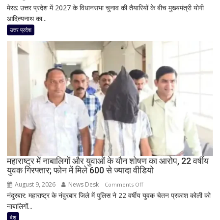
मेरठ: उत्तर प्रदेश में 2027 के विधानसभा चुनाव की तैयारियों के बीच मुख्यमंत्री योगी
कांवड़ियों
आदित्यनाथ का...
पर
पुष्पवर्षा
उत्तर प्रदेश
से
योगी
का
बड़ा
सियासी
संदेश,
मंच
पर
RLD
नेताओं
के
साथ
महाराष्ट्र में नाबालिगों और युवाओं के यौन शोषण का आरोप, 22 वर्षीय
युवक गिरफ्तार; फोन में मिले 600 से ज्यादा वीडियो
दिखी
2027
August 9, 2026
News Desk
on
Comments Off
की
नंदुरबार: महाराष्ट्र के नंदुरबार जिले में पुलिस ने 22 वर्षीय युवक चेतन प्रकाश कोली को
महाराष्ट्र
झलक
नाबालिगों...
में
नाबालिगों
देश