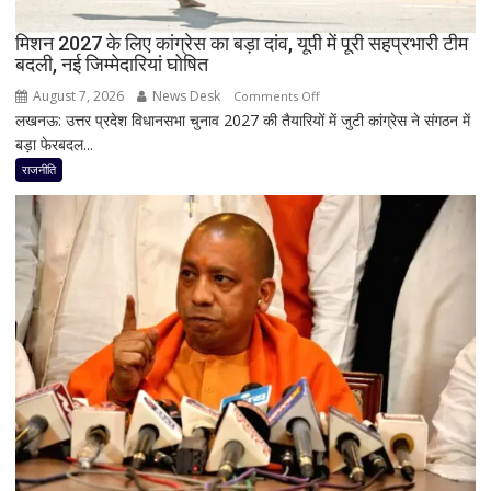
दिया
मिशन 2027 के लिए कांग्रेस का बड़ा दांव, यूपी में पूरी सहप्रभारी टीम
इस्तीफा
बदली, नई जिम्मेदारियां घोषित
August 7, 2026
News Desk
on
Comments Off
लखनऊ: उत्तर प्रदेश विधानसभा चुनाव 2027 की तैयारियों में जुटी कांग्रेस ने संगठन में
मिशन
बड़ा फेरबदल...
2027
के
राजनीति
लिए
कांग्रेस
का
बड़ा
दांव,
यूपी
में
पूरी
सहप्रभारी
टीम
बदली,
नई
जिम्मेदारियां