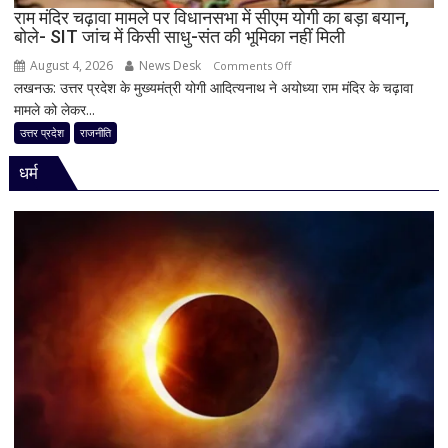
घोषित
राम मंदिर चढ़ावा मामले पर विधानसभा में सीएम योगी का बड़ा बयान,
बोले- SIT जांच में किसी साधु-संत की भूमिका नहीं मिली
August 4, 2026
News Desk
on
Comments Off
लखनऊ: उत्तर प्रदेश के मुख्यमंत्री योगी आदित्यनाथ ने अयोध्या राम मंदिर के चढ़ावा
राम
मामले को लेकर...
मंदिर
चढ़ावा
उत्तर प्रदेश
राजनीति
मामले
धर्म
पर
विधानसभा
में
सीएम
योगी
का
बड़ा
बयान,
बोले-
SIT
जांच
में
किसी