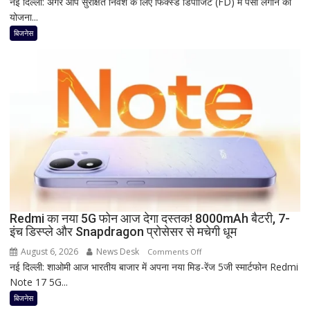
नई दिल्ली: अगर आप सुरक्षित निवेश के लिए फिक्स्ड डिपॉजिट (FD) में पैसा लगाने की
1
छूट
योजना...
साल
की
बिजनेस
FD
पर
कितना
दे
रहा
है
Bank
of
Baroda?
सीनियर
सिटीजन
को
Redmi का नया 5G फोन आज देगा दस्तक! 8000mAh बैटरी, 7-
इंच डिस्प्ले और Snapdragon प्रोसेसर से मचेगी धूम
मिल
रहा
August 6, 2026
News Desk
on
Comments Off
ज्यादा
नई दिल्ली: शाओमी आज भारतीय बाजार में अपना नया मिड-रेंज 5जी स्मार्टफोन Redmi
Redmi
फायदा,
Note 17 5G...
का
जानिए
नया
बिजनेस
नई