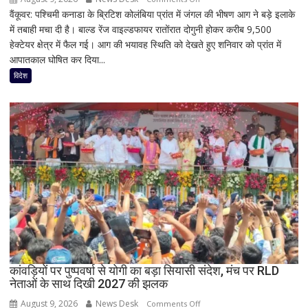
वैंकूवर: पश्चिमी कनाडा के ब्रिटिश कोलंबिया प्रांत में जंगल की भीषण आग ने बड़े इलाके
कनाडा
में तबाही मचा दी है। बाल्ड रेंज वाइल्डफायर रातोंरात दोगुनी होकर करीब 9,500
के
हेक्टेयर क्षेत्र में फैल गई। आग की भयावह स्थिति को देखते हुए शनिवार को प्रांत में
ब्रिटिश
आपातकाल घोषित कर दिया...
कोलंबिया
में
विदेश
जंगल
की
आग
का
तांडव,
20
हजार
लोग
बेघर;
‘जैसे
बम
फटा
कांवड़ियों पर पुष्पवर्षा से योगी का बड़ा सियासी संदेश, मंच पर RLD
हो’
नेताओं के साथ दिखी 2027 की झलक
August 9, 2026
News Desk
on
Comments Off