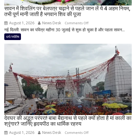
रह
सावन में शिवलिंग पर बेलपत्र चढ़ाने से पहले जान लें ये 4 अहम नियम,
तभी पूर्ण मानी जाती है भगवान शिव की पूजा
सकती
है
August 1, 2026
News Desk
on
Comments Off
शुभ
नई दिल्ली: सावन का पवित्र महीना 30 जुलाई से शुरू हो चुका है और पहला सावन...
सावन
प्रभाव,
में
धर्म/ज्योतिष
करियर
शिवलिंग
और
पर
धन
बेलपत्र
लाभ
चढ़ाने
के
से
बन
पहले
रहे
जान
योग
लें
ये
4
अहम
नियम,
देवघर की अद्भुत परंपरा! बाबा बैद्यनाथ से पहले क्यों होता है मां काली का
श्रृंगार? जानिए हृदयपीठ का धार्मिक रहस्य
तभी
पूर्ण
August 1, 2026
News Desk
on
Comments Off