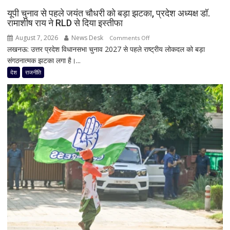
मोदी
यूपी चुनाव से पहले जयंत चौधरी को बड़ा झटका, प्रदेश अध्यक्ष डॉ.
से
रामाशीष राय ने RLD से दिया इस्तीफा
मिलेंगे
August 7, 2026
News Desk
on
Comments Off
शरद
लखनऊ: उत्तर प्रदेश विधानसभा चुनाव 2027 से पहले राष्ट्रीय लोकदल को बड़ा
यूपी
पवार
संगठनात्मक झटका लगा है।...
चुनाव
गुट
से
देश
राजनीति
के
पहले
सभी
जयंत
8
चौधरी
सांसद,
को
डीलिमिटेशन
बड़ा
बिल
झटका,
के
प्रदेश
बीच
अध्यक्ष
बढ़ी
डॉ.
सियासी
रामाशीष
अटकलें
राय
ने
RLD
से