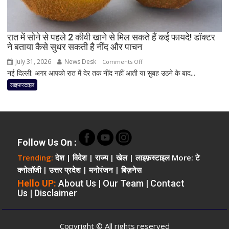
हैं
न्यूट्रिशनिस्ट,
दिनभर
बनी
रात में सोने से पहले 2 कीवी खाने से मिल सकते हैं कई फायदे! डॉक्टर
ने बताया कैसे सुधर सकती है नींद और पाचन
रह
सकती
July 31, 2026
News Desk
on
Comments Off
है
नई दिल्ली: अगर आपको रात में देर तक नींद नहीं आती या सुबह उठने के बाद...
रात
एनर्जी;
में
लाइफस्टाइल
जानिए
सोने
क्या
से
है
पहले
मॉर्निंग
2
रूटीन
कीवी
Follow Us On :
खाने
Trending:
देश
|
विदेश
|
राज्य
|
खेल
|
लाइफ़स्टाइल
More:
टे
से
क्नोलॉजी
|
उत्तर प्रदेश
|
मनोरंजन
|
बिज़नेस
मिल
Hello UP:
About Us
|
Our Team
|
Contact
सकते
Us
|
Disclaimer
हैं
कई
फायदे!
Copyright © All rights reserved