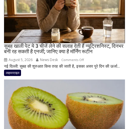
मात्रा,
फायदे
और
सेवन
का
बेहतर
तरीका
सुबह खाली पेट ये 3 चीजें लेने की सलाह देती हैं न्यूट्रिशनिस्ट, दिनभर
बनी रह सकती है एनर्जी; जानिए क्या है मॉर्निंग रूटीन
August 5, 2026
News Desk
on
Comments Off
नई दिल्ली: सुबह की शुरुआत किस तरह की जाती है, इसका असर पूरे दिन की ऊर्जा...
सुबह
खाली
लाइफस्टाइल
पेट
ये
3
चीजें
लेने
की
सलाह
देती