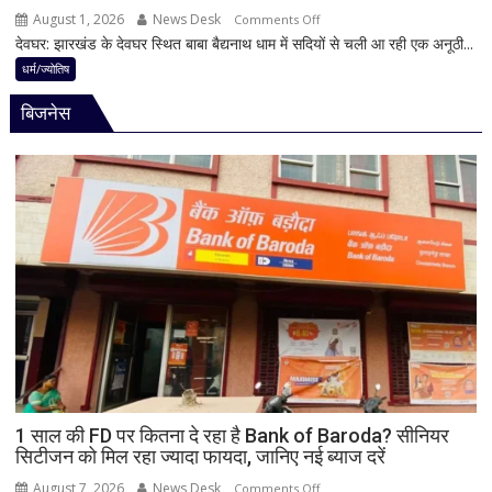
पूर्ण
August 1, 2026
News Desk
on
Comments Off
मानी
देवघर: झारखंड के देवघर स्थित बाबा बैद्यनाथ धाम में सदियों से चली आ रही एक अनूठी...
देवघर
जाती
की
धर्म/ज्योतिष
है
अद्भुत
भगवान
बिजनेस
परंपरा!
शिव
बाबा
की
बैद्यनाथ
पूजा
से
पहले
क्यों
होता
है
मां
काली
का
श्रृंगार?
जानिए
हृदयपीठ
1 साल की FD पर कितना दे रहा है Bank of Baroda? सीनियर
सिटीजन को मिल रहा ज्यादा फायदा, जानिए नई ब्याज दरें
का
धार्मिक
August 7, 2026
News Desk
on
Comments Off