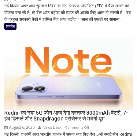
रहस्य
नई दिल्ली: अगर आप सुरक्षित निवेश के लिए फिक्स्ड डिपॉजिट (FD) में पैसा लगाने की
1
योजना बना रहे हैं, तो बैंक ऑफ बड़ौदा की ब्याज दरें आपके लिए अहम हो सकती हैं। देश
साल
के प्रमुख सरकारी बैंकों में शामिल बैंक ऑफ बड़ौदा 1 साल की एफडी पर सामान्य...
की
FD
बिजनेस
पर
कितना
दे
रहा
है
Bank
of
Baroda?
सीनियर
सिटीजन
को
मिल
Redmi का नया 5G फोन आज देगा दस्तक! 8000mAh बैटरी, 7-
रहा
इंच डिस्प्ले और Snapdragon प्रोसेसर से मचेगी धूम
ज्यादा
फायदा,
August 6, 2026
News Desk
on
Comments Off
जानिए
नई दिल्ली: शाओमी आज भारतीय बाजार में अपना नया मिड-रेंज 5जी स्मार्टफोन Redmi
Redmi