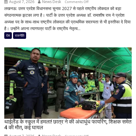
August 7, 2026
News Desk
on
Comments Off
लखनऊ: उत्तर प्रदेश विधानसभा चुनाव 2027 से पहले राष्ट्रीय लोकदल को बड़ा
यूपी
संगठनात्मक झटका लगा है। पार्टी के उत्तर प्रदेश अध्यक्ष डॉ. रामाशीष राय ने प्रदेश
चुनाव
अध्यक्ष पद के साथ-साथ राष्ट्रीय लोकदल की प्राथमिक सदस्यता से भी इस्तीफा दे दिया
से
है। उन्होंने अपना त्यागपत्र पार्टी के राष्ट्रीय नेतृत्व...
पहले
जयंत
देश
राजनीति
चौधरी
को
बड़ा
झटका,
प्रदेश
अध्यक्ष
डॉ.
रामाशीष
राय
ने
RLD
से
थाईलैंड के स्कूल में हमला! छात्र ने की अंधाधुंध फायरिंग, शिक्षक समेत
दिया
4 की मौत, कई घायल
इस्तीफा
on