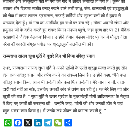
सेवाभाव और संस्कृतियां यहीं मां गंगा की गोद में आकर समाहित हो गयी हैं। कुम्भ की
भव्यता और दिव्यता सजीव बनाए रखने वाले सभी साधु, संत, कल्पवासी एवं श्रद्धालुओं
की सेवा में तत्पर शासन-प्रशासन, सफाई कर्मियों और सुरक्षा बलों को मैं हृदय से
धन्यवाद देता हूँ। मां गंगा का आशीर्वाद हम सभी पर बना रहे। गौतम अदानी संगम और
हनुमान जी के दर्शन करते हुए शंकर विमान मंडपम पहुंचे, जहां मुख्य द्वार पर 21 वैदिक
ब्राह्मणों ने ‘वैदिक वेलकम’ किया। उन्होंने विमान मंडपम मंदिर प्रांगण में मौजूद गीता
प्रेस की आरती संग्रह पगोडा पर श्रद्धालुओं बातचीत भी की।
राज्यसभा सांसद सुधा मूर्ति ने दूसरे दिन भी किया पवित्र स्नान
उधर, राज्यसभा सांसद सुधा मूर्ति ने अपने पूर्वजों के प्रति श्रद्धा व्यक्त करते हुए तीन
दिन तक पवित्र स्नान और तर्पण करने का संकल्प लिया है। उन्होंने कहा, “मैंने कल
पवित्र स्नान किया, आज भी करूंगी और कल फिर करूंगी। मेरे नाना, नानी, दादा-
दादी यहां नहीं आ सके, इसलिए उनकी ओर से तर्पण कर रही हूं। यह मेरे लिए गर्व और
खुशी की बात है।” सुधा मूर्ति ने उत्तर प्रदेश के मुख्यमंत्री योगी आदित्यनाथ के नेतृत्व
में किए गए कार्यों की सराहना की। उन्होंने कहा, “योगी जी और उनकी टीम ने यहां
बहुत अच्छा काम किया है। मैं उनके लंबे जीवन की कामना करती हूं।”
W
F
X
L
T
W
S
h
a
i
e
e
h