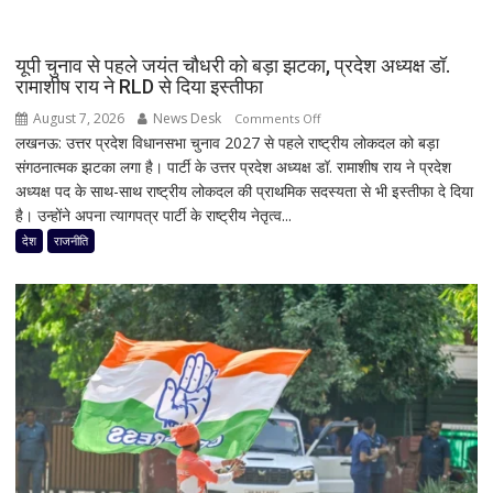
कितना
दे
रहा
यूपी चुनाव से पहले जयंत चौधरी को बड़ा झटका, प्रदेश अध्यक्ष डॉ.
है
रामाशीष राय ने RLD से दिया इस्तीफा
Bank
August 7, 2026
News Desk
on
Comments Off
of
लखनऊ: उत्तर प्रदेश विधानसभा चुनाव 2027 से पहले राष्ट्रीय लोकदल को बड़ा
यूपी
Baroda?
संगठनात्मक झटका लगा है। पार्टी के उत्तर प्रदेश अध्यक्ष डॉ. रामाशीष राय ने प्रदेश
चुनाव
सीनियर
अध्यक्ष पद के साथ-साथ राष्ट्रीय लोकदल की प्राथमिक सदस्यता से भी इस्तीफा दे दिया
से
सिटीजन
है। उन्होंने अपना त्यागपत्र पार्टी के राष्ट्रीय नेतृत्व...
पहले
को
जयंत
देश
राजनीति
मिल
चौधरी
रहा
को
ज्यादा
बड़ा
फायदा,
झटका,
जानिए
प्रदेश
नई
अध्यक्ष
ब्याज
डॉ.
दरें
रामाशीष
राय
ने