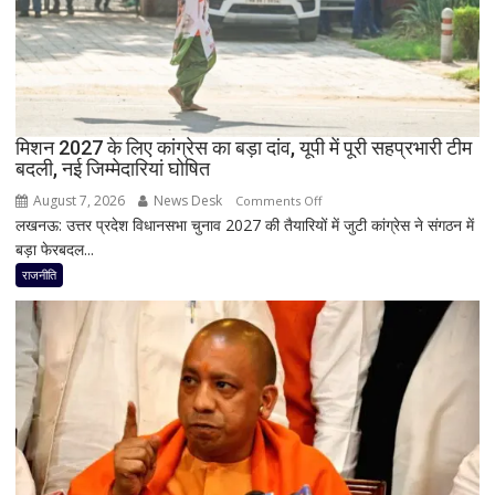
RLD
से
दिया
इस्तीफा
मिशन 2027 के लिए कांग्रेस का बड़ा दांव, यूपी में पूरी सहप्रभारी टीम
बदली, नई जिम्मेदारियां घोषित
August 7, 2026
News Desk
on
Comments Off
लखनऊ: उत्तर प्रदेश विधानसभा चुनाव 2027 की तैयारियों में जुटी कांग्रेस ने संगठन में
मिशन
बड़ा फेरबदल...
2027
के
राजनीति
लिए
कांग्रेस
का
बड़ा
दांव,
यूपी
में
पूरी
सहप्रभारी