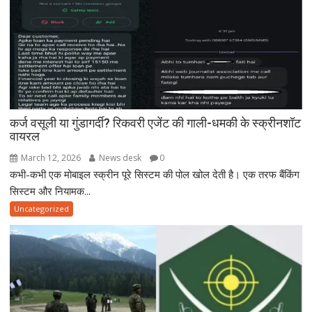
कर्ज वसूली या गुंडागर्दी? रिकवरी एजेंट की गाली-धमकी के स्क्रीनशॉट
वायरल
March 12, 2026
News desk
0
कभी-कभी एक मोबाइल स्क्रीन पूरे सिस्टम की पोल खोल देती है। एक तरफ बैंकिंग
सिस्टम और नियामक...
Uncategorized