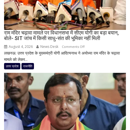
टीम
बदली,
नई
जिम्मेदारियां
घोषित
राम मंदिर चढ़ावा मामले पर विधानसभा में सीएम योगी का बड़ा बयान,
बोले- SIT जांच में किसी साधु-संत की भूमिका नहीं मिली
August 4, 2026
News Desk
on
Comments Off
लखनऊ: उत्तर प्रदेश के मुख्यमंत्री योगी आदित्यनाथ ने अयोध्या राम मंदिर के चढ़ावा
राम
मामले को लेकर...
मंदिर
चढ़ावा
उत्तर प्रदेश
राजनीति
मामले
पर
विधानसभा
में
सीएम
योगी
का
बड़ा
बयान,
बोले-