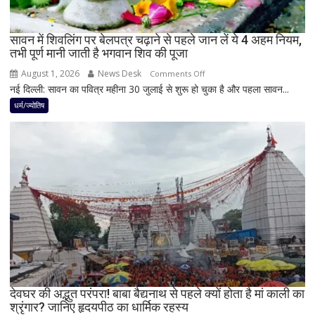
राशियों
पर
रह
सावन में शिवलिंग पर बेलपत्र चढ़ाने से पहले जान लें ये 4 अहम नियम,
तभी पूर्ण मानी जाती है भगवान शिव की पूजा
सकती
है
August 1, 2026
News Desk
on
Comments Off
शुभ
नई दिल्ली: सावन का पवित्र महीना 30 जुलाई से शुरू हो चुका है और पहला सावन...
सावन
प्रभाव,
में
धर्म/ज्योतिष
करियर
शिवलिंग
और
पर
धन
बेलपत्र
लाभ
चढ़ाने
के
से
बन
पहले
रहे
जान
योग
लें
ये
4
अहम
नियम,
देवघर की अद्भुत परंपरा! बाबा बैद्यनाथ से पहले क्यों होता है मां काली का
श्रृंगार? जानिए हृदयपीठ का धार्मिक रहस्य
तभी