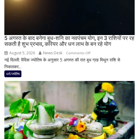
अंधेरा;
जानें
भारत
में
दिखेगा
5 अगस्त के बाद बनेगा बुध-शनि का नवपंचम योग, इन 3 राशियों पर रह
या
सकती है शुभ प्रभाव, करियर और धन लाभ के बन रहे योग
नहीं
August 5, 2026
News Desk
on
Comments Off
नई दिल्ली: वैदिक ज्योतिष के अनुसार 5 अगस्त की रात बुध ग्रह मिथुन राशि से
5
निकलकर...
अगस्त
के
धर्म/ज्योतिष
बाद
बनेगा
बुध-
शनि
का
नवपंचम
योग,
इन
3