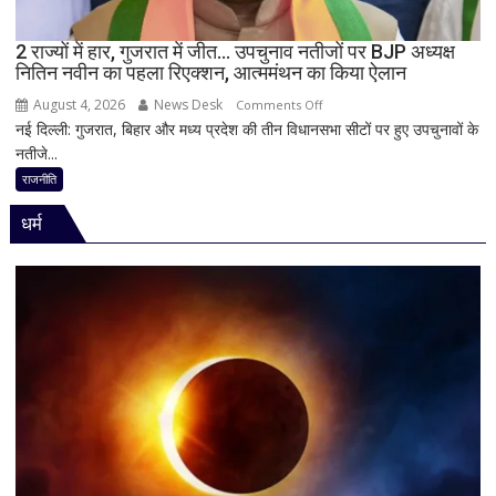
SIT
जांच
2 राज्यों में हार, गुजरात में जीत… उपचुनाव नतीजों पर BJP अध्यक्ष
नितिन नवीन का पहला रिएक्शन, आत्ममंथन का किया ऐलान
में
किसी
August 4, 2026
News Desk
on
Comments Off
साधु-
नई दिल्ली: गुजरात, बिहार और मध्य प्रदेश की तीन विधानसभा सीटों पर हुए उपचुनावों के
2
संत
नतीजे...
राज्यों
की
में
राजनीति
भूमिका
हार,
नहीं
धर्म
गुजरात
मिली
में
जीत…
उपचुनाव
नतीजों
पर
BJP
अध्यक्ष
नितिन
नवीन
का
पहला