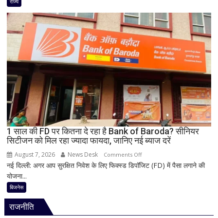
बारिश
राज्य
बनी
बड़ी
आफत!
145
सड़कें
बंद,
224
ट्रांसफार्मर
ठप,
अगले
48
घंटे
1 साल की FD पर कितना दे रहा है Bank of Baroda? सीनियर
सिटीजन को मिल रहा ज्यादा फायदा, जानिए नई ब्याज दरें
के
लिए
August 7, 2026
News Desk
on
Comments Off
हाई
नई दिल्ली: अगर आप सुरक्षित निवेश के लिए फिक्स्ड डिपॉजिट (FD) में पैसा लगाने की
1
अलर्ट
योजना...
साल
की
बिजनेस
FD
राजनीति
पर