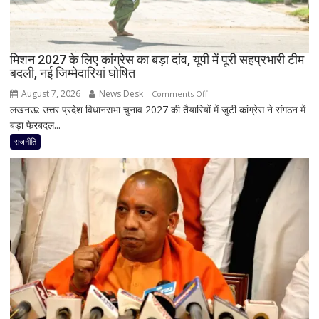
RLD
से
दिया
मिशन 2027 के लिए कांग्रेस का बड़ा दांव, यूपी में पूरी सहप्रभारी टीम
इस्तीफा
बदली, नई जिम्मेदारियां घोषित
August 7, 2026
News Desk
on
Comments Off
लखनऊ: उत्तर प्रदेश विधानसभा चुनाव 2027 की तैयारियों में जुटी कांग्रेस ने संगठन में
मिशन
बड़ा फेरबदल...
2027
के
राजनीति
लिए
कांग्रेस
का
बड़ा
दांव,
यूपी
में
पूरी
सहप्रभारी
टीम
बदली,