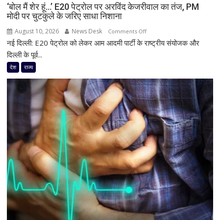
‘बोल मैं शेर हूं…’ E20 पेट्रोल पर अरविंद केजरीवाल का तंज, PM
मोदी पर चुटकुले के जरिए साधा निशाना
August 10, 2026
News Desk
on
Comments Off
नई दिल्ली: E20 पेट्रोल को लेकर आम आदमी पार्टी के राष्ट्रीय संयोजक और
‘बोल
मैं
दिल्ली के पूर्व...
शेर
देश
राज्य
हूं…’
E20
पेट्रोल
पर
अरविंद
केजरीवाल
का
तंज,
PM
मोदी
पर
चुटकुले
के
जरिए