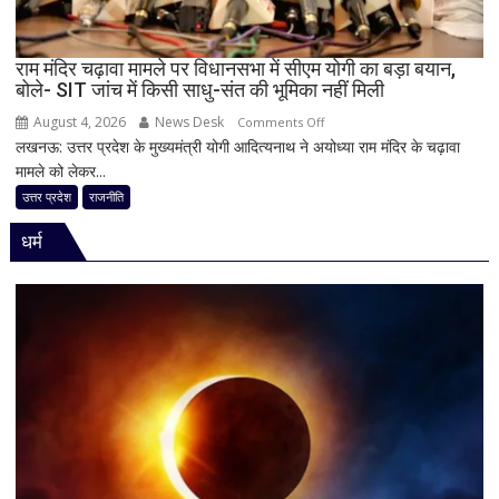
नई
जिम्मेदारियां
घोषित
राम मंदिर चढ़ावा मामले पर विधानसभा में सीएम योगी का बड़ा बयान,
बोले- SIT जांच में किसी साधु-संत की भूमिका नहीं मिली
August 4, 2026
News Desk
on
Comments Off
लखनऊ: उत्तर प्रदेश के मुख्यमंत्री योगी आदित्यनाथ ने अयोध्या राम मंदिर के चढ़ावा
राम
मामले को लेकर...
मंदिर
चढ़ावा
उत्तर प्रदेश
राजनीति
मामले
धर्म
पर
विधानसभा
में
सीएम
योगी
का
बड़ा
बयान,
बोले-
SIT
जांच