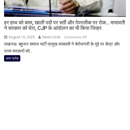
खून
से
शुरुआती
हर हाथ को काम, खाली पदों पर भर्ती और पेपरलीक पर रोक… मायावती
खतरे
ने सरकार को घेरा, CJP के आंदोलन का भी किया जिक्र
की
August 10, 2026
News Desk
on
Comments Off
होगी
लखनऊ: बहुजन समाज पार्टी प्रमुख मायावती ने बेरोजगारी के मुद्दे पर केंद्र और
हर
पहचान
हाथ
राज्य सरकारों को...
को
उत्तर प्रदेश
काम,
खाली
पदों
पर
भर्ती
और
पेपरलीक
पर
रोक…
मायावती
ने