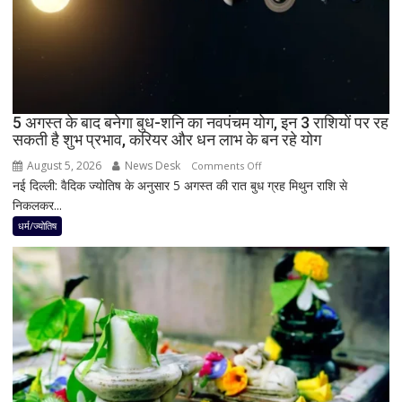
जाएगा
अंधेरा;
जानें
भारत
में
दिखेगा
5 अगस्त के बाद बनेगा बुध-शनि का नवपंचम योग, इन 3 राशियों पर रह
या
सकती है शुभ प्रभाव, करियर और धन लाभ के बन रहे योग
नहीं
August 5, 2026
News Desk
on
Comments Off
नई दिल्ली: वैदिक ज्योतिष के अनुसार 5 अगस्त की रात बुध ग्रह मिथुन राशि से
5
निकलकर...
अगस्त
के
धर्म/ज्योतिष
बाद
बनेगा
बुध-
शनि
का
नवपंचम
योग,
इन
3