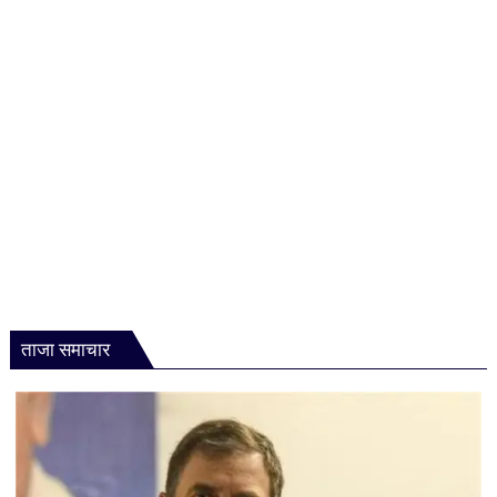
सरकार
को
घेरा,
CJP
के
आंदोलन
का
भी
किया
जिक्र
ताजा समाचार