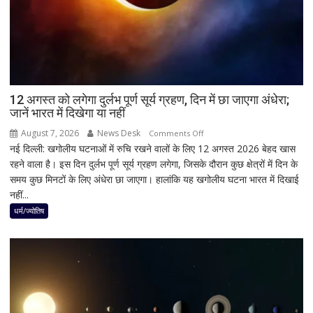
में
किसी
साधु-
संत
की
भूमिका
12 अगस्त को लगेगा दुर्लभ पूर्ण सूर्य ग्रहण, दिन में छा जाएगा अंधेरा;
नहीं
जानें भारत में दिखेगा या नहीं
मिली
August 7, 2026
News Desk
on
Comments Off
नई दिल्ली: खगोलीय घटनाओं में रुचि रखने वालों के लिए 12 अगस्त 2026 बेहद खास
12
रहने वाला है। इस दिन दुर्लभ पूर्ण सूर्य ग्रहण लगेगा, जिसके दौरान कुछ क्षेत्रों में दिन के
अगस्त
समय कुछ मिनटों के लिए अंधेरा छा जाएगा। हालांकि यह खगोलीय घटना भारत में दिखाई
को
नहीं...
लगेगा
दुर्लभ
धर्म/ज्योतिष
पूर्ण
सूर्य
ग्रहण,
दिन
में
छा