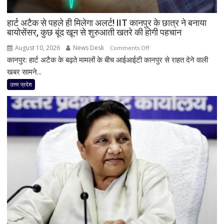
साधा
निशाना
हार्ट अटैक से पहले ही मिलेगा अलर्ट! IIT कानपुर के छात्र ने बनाया
बायोसेंसर, कुछ बूंद खून से शुरुआती खतरे की होगी पहचान
August 10, 2026
News Desk
on
Comments Off
कानपुर: हार्ट अटैक के बढ़ते मामलों के बीच आईआईटी कानपुर से राहत देने वाली
हार्ट
अटैक
खबर सामने...
से
उत्तर प्रदेश
पहले
ही
मिलेगा
अलर्ट!
IIT
कानपुर
के
छात्र
ने
बनाया
बायोसेंसर,
कुछ
बूंद