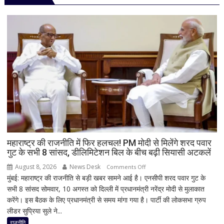
मिलेगा
अलर्ट!
IIT
कानपुर
के
छात्र
ने
बनाया
बायोसेंसर,
कुछ
बूंद
खून
से
महाराष्ट्र की राजनीति में फिर हलचल! PM मोदी से मिलेंगे शरद पवार
गुट के सभी 8 सांसद, डीलिमिटेशन बिल के बीच बढ़ी सियासी अटकलें
शुरुआती
खतरे
August 8, 2026
News Desk
on
Comments Off
की
मुंबई: महाराष्ट्र की राजनीति से बड़ी खबर सामने आई है। एनसीपी शरद पवार गुट के
महाराष्ट्र
होगी
सभी 8 सांसद सोमवार, 10 अगस्त को दिल्ली में प्रधानमंत्री नरेंद्र मोदी से मुलाकात
की
पहचान
करेंगे। इस बैठक के लिए प्रधानमंत्री से समय मांगा गया है। पार्टी की लोकसभा ग्रुप
राजनीति
लीडर सुप्रिया सुले ने...
में
फिर
राजनीति