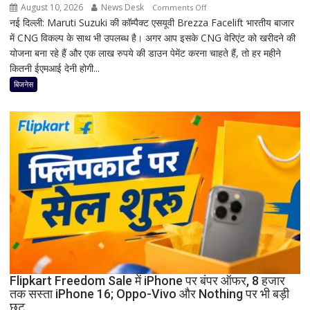
धार्मिक
August 10, 2026
News Desk
on
Comments Off
रहस्य
नई दिल्ली: Maruti Suzuki की कॉम्पैक्ट एसयूवी Brezza Facelift भारतीय बाजार
Maruti
में CNG विकल्प के साथ भी उपलब्ध है। अगर आप इसके CNG वेरिएंट को खरीदने की
Brezza
योजना बना रहे हैं और एक लाख रुपये की डाउन पेमेंट करना चाहते हैं, तो हर महीने
CNG
कितनी ईएमआई देनी होगी...
घर
लाने
बिजनेस
का
आसान
हिसाब:
1
लाख
रुपये
डाउन
पेमेंट
के
बाद
कितनी
बनेगी
Flipkart Freedom Sale में iPhone पर बंपर ऑफर, 8 हजार
EMI?
तक सस्ता iPhone 16; Oppo-Vivo और Nothing पर भी बड़ी
जानिए
छूट