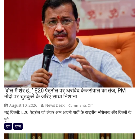
अमित
शाह
पर
बड़ा
हमला,
बोले-
20
दिन
बाद
भी
चुप्पी
क्यों?
मांगा
‘बोल मैं शेर हूं…’ E20 पेट्रोल पर अरविंद केजरीवाल का तंज, PM
इस्तीफा
मोदी पर चुटकुले के जरिए साधा निशाना
August 10, 2026
News Desk
on
Comments Off
नई दिल्ली: E20 पेट्रोल को लेकर आम आदमी पार्टी के राष्ट्रीय संयोजक और दिल्ली के
‘बोल
पूर्व...
मैं
शेर
देश
राज्य
हूं…’