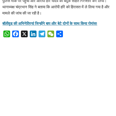
पुलिस मौके पर पहुंची और आरोपी हरि यादव को बंदूक सहित गिरफ्तार कर लिया।
थानाध्यक्ष चंद्रभान सिंह ने बताया कि आरोपी हरि को हिरासत में ले लिया गया है और
मामले की जांच की जा रही है।
बॉलीवुड की अभिनेत्रियां जिन्होंने बाप और बेटे दोनों के साथ किया रोमांस!
W
F
X
L
T
W
S
h
a
i
e
e
h
a
c
n
l
C
a
t
e
k
e
h
r
s
b
e
g
a
e
A
o
d
r
t
p
o
I
a
p
k
n
m