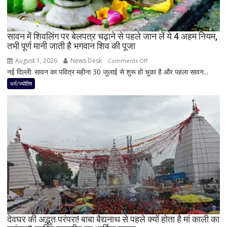
राशियों
पर
रह
सावन में शिवलिंग पर बेलपत्र चढ़ाने से पहले जान लें ये 4 अहम नियम,
तभी पूर्ण मानी जाती है भगवान शिव की पूजा
सकती
है
August 1, 2026
News Desk
on
Comments Off
शुभ
नई दिल्ली: सावन का पवित्र महीना 30 जुलाई से शुरू हो चुका है और पहला सावन...
सावन
प्रभाव,
में
धर्म/ज्योतिष
करियर
शिवलिंग
और
पर
धन
बेलपत्र
लाभ
चढ़ाने
के
से
बन
पहले
रहे
जान
योग
लें
ये
4
अहम
नियम,
देवघर की अद्भुत परंपरा! बाबा बैद्यनाथ से पहले क्यों होता है मां काली का