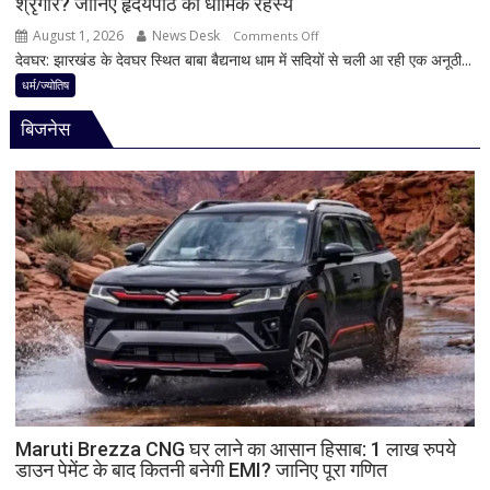
श्रृंगार? जानिए हृदयपीठ का धार्मिक रहस्य
तभी
पूर्ण
August 1, 2026
News Desk
on
Comments Off
मानी
देवघर: झारखंड के देवघर स्थित बाबा बैद्यनाथ धाम में सदियों से चली आ रही एक अनूठी...
देवघर
जाती
की
धर्म/ज्योतिष
है
अद्भुत
भगवान
बिजनेस
परंपरा!
शिव
बाबा
की
बैद्यनाथ
पूजा
से
पहले
क्यों
होता
है
मां
काली
का
श्रृंगार?
जानिए
हृदयपीठ
Maruti Brezza CNG घर लाने का आसान हिसाब: 1 लाख रुपये
डाउन पेमेंट के बाद कितनी बनेगी EMI? जानिए पूरा गणित
का