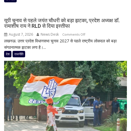
हलचल!
PM
मोदी
यूपी चुनाव से पहले जयंत चौधरी को बड़ा झटका, प्रदेश अध्यक्ष डॉ.
से
रामाशीष राय ने RLD से दिया इस्तीफा
मिलेंगे
August 7, 2026
News Desk
on
Comments Off
शरद
लखनऊ: उत्तर प्रदेश विधानसभा चुनाव 2027 से पहले राष्ट्रीय लोकदल को बड़ा
यूपी
पवार
संगठनात्मक झटका लगा है।...
चुनाव
गुट
से
देश
राजनीति
के
पहले
सभी
जयंत
8
चौधरी
सांसद,
को
डीलिमिटेशन
बड़ा
बिल
झटका,
के
प्रदेश
बीच
अध्यक्ष
बढ़ी
डॉ.
सियासी
रामाशीष
अटकलें
राय
ने