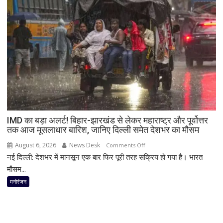
का
क्या
करेंगी
‘लॉक
अप
2’
विनर
श्रेया
कालरा?
खुद
IMD का बड़ा अलर्ट! बिहार-झारखंड से लेकर महाराष्ट्र और पूर्वोत्तर
बताया
तक आज मूसलाधार बारिश, जानिए दिल्ली समेत देशभर का मौसम
कहां
करेंगी
August 6, 2026
News Desk
on
Comments Off
निवेश
नई दिल्ली: देशभर में मानसून एक बार फिर पूरी तरह सक्रिय हो गया है। भारत
IMD
का
मौसम...
बड़ा
मनोरंजन
अलर्ट!
बिहार-
झारखंड
से