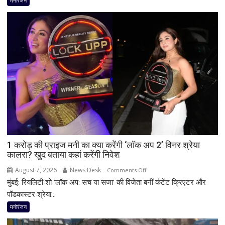
मनोरंजन
सफेद
सागर’
ने
भारतीय
अर्थव्यवस्था
में
जोड़े
215
करोड़
रुपये,
850
से
ज्यादा
1 करोड़ की प्राइज मनी का क्या करेंगी ‘लॉक अप 2’ विनर श्रेया
स्थानीय
कालरा? खुद बताया कहां करेंगी निवेश
कारोबारों
August 7, 2026
News Desk
on
Comments Off
को
मुंबई: रियलिटी शो ‘लॉक अप: सच या सजा’ की विजेता बनीं कंटेंट क्रिएटर और
1
मिला
करोड़
पॉडकास्टर श्रेया...
फायदा
की
मनोरंजन
प्राइज
मनी