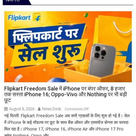
परंपरा!
शिव
बाबा
की
बैद्यनाथ
पूजा
से
पहले
क्यों
होता
है
मां
काली
का
श्रृंगार?
जानिए
हृदयपीठ
Flipkart Freedom Sale में iPhone पर बंपर ऑफर, 8 हजार
तक सस्ता iPhone 16; Oppo-Vivo और Nothing पर भी बड़ी
का
छूट
धार्मिक
रहस्य
August 8, 2026
News Desk
on
Comments Off
नई दिल्ली: Flipkart Freedom Sale अब सभी ग्राहकों के लिए शुरू हो गई है। सेल
Flipkart
में iPhone के कई मॉडल्स पर छूट के साथ बैंक ऑफर और एक्सचेंज बोनस का फायदा
Freedom
मिल रहा है। iPhone 17, iPhone 16, iPhone Air और iPhone 17 Pro
Sale
समेत Nothing, Oppo और...
में