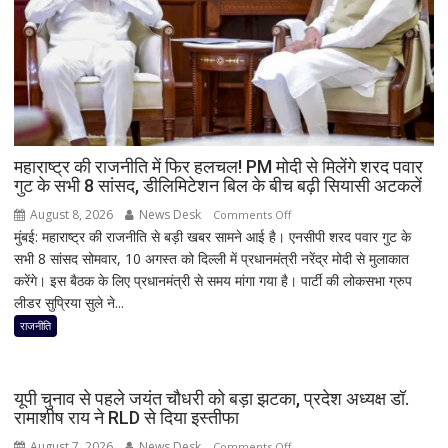
में
शॉर्ट
सर्किट
से
उठा
धुआं;
डेढ़
घंटे
महाराष्ट्र की राजनीति में फिर हलचल! PM मोदी से मिलेंगे शरद पवार
गुट के सभी 8 सांसद, डीलिमिटेशन बिल के बीच बढ़ी सियासी अटकलें
रुकी
गाड़ी
August 8, 2026
News Desk
on
Comments Off
मुंबई: महाराष्ट्र की राजनीति से बड़ी खबर सामने आई है। एनसीपी शरद पवार गुट के
महाराष्ट्र
सभी 8 सांसद सोमवार, 10 अगस्त को दिल्ली में प्रधानमंत्री नरेंद्र मोदी से मुलाकात
की
करेंगे। इस बैठक के लिए प्रधानमंत्री से समय मांगा गया है। पार्टी की लोकसभा ग्रुप
राजनीति
लीडर सुप्रिया सुले ने...
में
फिर
राजनीति
हलचल!
PM
मोदी
यूपी चुनाव से पहले जयंत चौधरी को बड़ा झटका, प्रदेश अध्यक्ष डॉ.
से
रामाशीष राय ने RLD से दिया इस्तीफा
मिलेंगे
August 7, 2026
News Desk
on
Comments Off