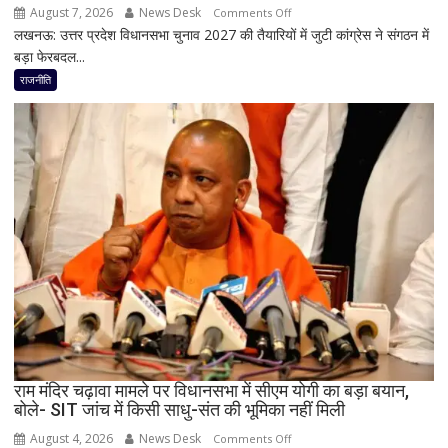
August 7, 2026
News Desk
on
Comments Off
लखनऊ: उत्तर प्रदेश विधानसभा चुनाव 2027 की तैयारियों में जुटी कांग्रेस ने संगठन में
मिशन
बड़ा फेरबदल...
2027
के
राजनीति
लिए
कांग्रेस
का
बड़ा
दांव,
यूपी
में
पूरी
सहप्रभारी
टीम
बदली,
नई
जिम्मेदारियां
घोषित
राम मंदिर चढ़ावा मामले पर विधानसभा में सीएम योगी का बड़ा बयान,
बोले- SIT जांच में किसी साधु-संत की भूमिका नहीं मिली
August 4, 2026
News Desk
on
Comments Off