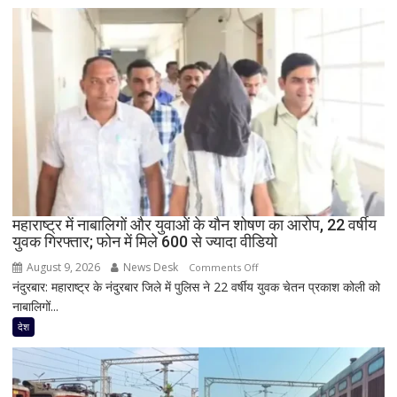
से
योगी
का
बड़ा
सियासी
संदेश,
मंच
पर
RLD
नेताओं
के
साथ
महाराष्ट्र में नाबालिगों और युवाओं के यौन शोषण का आरोप, 22 वर्षीय
युवक गिरफ्तार; फोन में मिले 600 से ज्यादा वीडियो
दिखी
2027
August 9, 2026
News Desk
on
Comments Off
की
नंदुरबार: महाराष्ट्र के नंदुरबार जिले में पुलिस ने 22 वर्षीय युवक चेतन प्रकाश कोली को
महाराष्ट्र
झलक
नाबालिगों...
में
नाबालिगों
देश
और
युवाओं
के