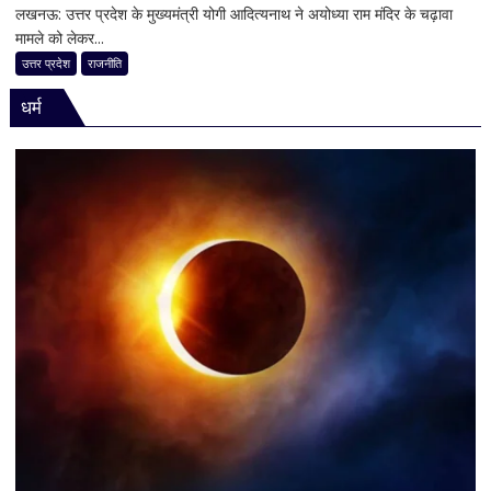
लखनऊ: उत्तर प्रदेश के मुख्यमंत्री योगी आदित्यनाथ ने अयोध्या राम मंदिर के चढ़ावा
राम
मामले को लेकर...
मंदिर
चढ़ावा
उत्तर प्रदेश
राजनीति
मामले
धर्म
पर
विधानसभा
में
सीएम
योगी
का
बड़ा
बयान,
बोले-
SIT
जांच
में
किसी
साधु-
संत
की