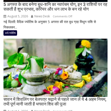
5 अगस्त के बाद बनेगा बुध-शनि का नवपंचम योग, इन 3 राशियों पर रह
या
सकती है शुभ प्रभाव, करियर और धन लाभ के बन रहे योग
नहीं
August 5, 2026
News Desk
on
Comments Off
नई दिल्ली: वैदिक ज्योतिष के अनुसार 5 अगस्त की रात बुध ग्रह मिथुन राशि से
5
निकलकर...
अगस्त
के
धर्म/ज्योतिष
बाद
बनेगा
बुध-
शनि
का
नवपंचम
योग,
इन
3
राशियों
पर
रह
सावन में शिवलिंग पर बेलपत्र चढ़ाने से पहले जान लें ये 4 अहम नियम,
तभी पूर्ण मानी जाती है भगवान शिव की पूजा
सकती
है
on