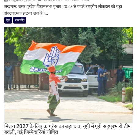
शरद
लखनऊ: उत्तर प्रदेश विधानसभा चुनाव 2027 से पहले राष्ट्रीय लोकदल को बड़ा
यूपी
पवार
संगठनात्मक झटका लगा है।...
चुनाव
गुट
से
देश
राजनीति
के
पहले
सभी
जयंत
8
चौधरी
सांसद,
को
डीलिमिटेशन
बड़ा
बिल
झटका,
के
प्रदेश
बीच
अध्यक्ष
बढ़ी
डॉ.
सियासी
रामाशीष
अटकलें
राय
ने
RLD
से
दिया
मिशन 2027 के लिए कांग्रेस का बड़ा दांव, यूपी में पूरी सहप्रभारी टीम
इस्तीफा
बदली, नई जिम्मेदारियां घोषित