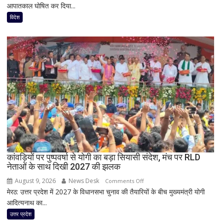
आपातकाल घोषित कर दिया...
कोलंबिया
में
विदेश
जंगल
की
आग
का
तांडव,
20
हजार
लोग
बेघर;
‘जैसे
बम
फटा
कांवड़ियों पर पुष्पवर्षा से योगी का बड़ा सियासी संदेश, मंच पर RLD
हो’
नेताओं के साथ दिखी 2027 की झलक
August 9, 2026
News Desk
on
Comments Off
मेरठ: उत्तर प्रदेश में 2027 के विधानसभा चुनाव की तैयारियों के बीच मुख्यमंत्री योगी
कांवड़ियों
आदित्यनाथ का...
पर
पुष्पवर्षा
उत्तर प्रदेश