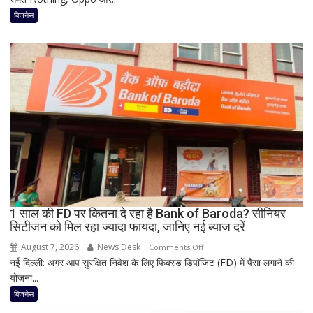
iPhone
बिजनेस
पर
बंपर
ऑफर,
8
हजार
तक
सस्ता
iPhone
16;
Oppo-
Vivo
और
1 साल की FD पर कितना दे रहा है Bank of Baroda? सीनियर
Nothing
सिटीजन को मिल रहा ज्यादा फायदा, जानिए नई ब्याज दरें
पर
भी
August 7, 2026
News Desk
on
Comments Off
बड़ी
नई दिल्ली: अगर आप सुरक्षित निवेश के लिए फिक्स्ड डिपॉजिट (FD) में पैसा लगाने की
1
छूट
योजना...
साल
की
बिजनेस
FD