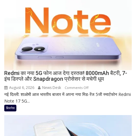
पर
कितना
दे
रहा
है
Bank
of
Baroda?
सीनियर
सिटीजन
को
Redmi का नया 5G फोन आज देगा दस्तक! 8000mAh बैटरी, 7-
इंच डिस्प्ले और Snapdragon प्रोसेसर से मचेगी धूम
मिल
रहा
August 6, 2026
News Desk
on
Comments Off
ज्यादा
नई दिल्ली: शाओमी आज भारतीय बाजार में अपना नया मिड-रेंज 5जी स्मार्टफोन Redmi
Redmi
फायदा,
Note 17 5G...
का
जानिए
नया
बिजनेस
नई
5G
ब्याज
फोन
दरें
आज
देगा