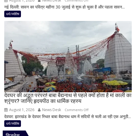
August 1, 2026
News Desk
Comments Off
शुभ
नई दिल्ली: सावन का पवित्र महीना 30 जुलाई से शुरू हो चुका है और पहला सावन...
सावन
प्रभाव,
में
धर्म/ज्योतिष
करियर
शिवलिंग
और
पर
धन
बेलपत्र
लाभ
चढ़ाने
के
से
बन
पहले
रहे
जान
योग
लें
ये
4
अहम
नियम,
देवघर की अद्भुत परंपरा! बाबा बैद्यनाथ से पहले क्यों होता है मां काली का
श्रृंगार? जानिए हृदयपीठ का धार्मिक रहस्य
तभी
पूर्ण
August 1, 2026
News Desk
on
Comments Off
मानी
देवघर: झारखंड के देवघर स्थित बाबा बैद्यनाथ धाम में सदियों से चली आ रही एक अनूठी...
देवघर
जाती
की
धर्म/ज्योतिष
है
अद्भुत
भगवान
बिजनेस