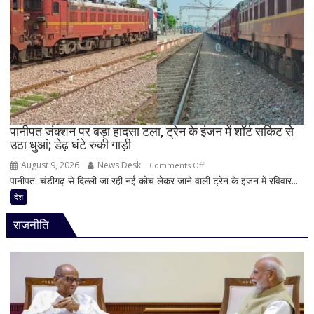
यौन
शोषण
का
आरोप,
22
वर्षीय
युवक
गिरफ्तार;
फोन
पानीपत जंक्शन पर बड़ा हादसा टला, ट्रेन के इंजन में शॉर्ट सर्किट से
उठा धुआं; डेढ़ घंटे रुकी गाड़ी
में
मिले
August 9, 2026
News Desk
on
Comments Off
600
पानीपत: चंडीगढ़ से दिल्ली जा रही नई कोच लेकर जाने वाली ट्रेन के इंजन में रविवार...
पानीपत
से
जंक्शन
देश
ज्यादा
पर
वीडियो
राजनीति
बड़ा
हादसा
टला,
ट्रेन
के
इंजन