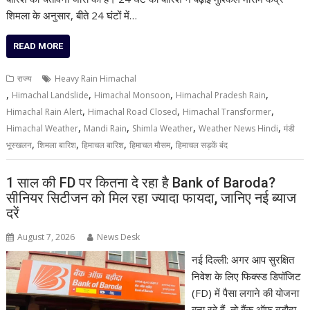
शिमला के अनुसार, बीते 24 घंटों में…
READ MORE
राज्य
Heavy Rain Himachal
,
,
,
,
Himachal Landslide
Himachal Monsoon
Himachal Pradesh Rain
,
,
,
Himachal Rain Alert
Himachal Road Closed
Himachal Transformer
,
,
,
,
Himachal Weather
Mandi Rain
Shimla Weather
Weather News Hindi
मंडी
,
,
,
,
भूस्खलन
शिमला बारिश
हिमाचल बारिश
हिमाचल मौसम
हिमाचल सड़कें बंद
1 साल की FD पर कितना दे रहा है Bank of Baroda?
सीनियर सिटीजन को मिल रहा ज्यादा फायदा, जानिए नई ब्याज
दरें
August 7, 2026
News Desk
नई दिल्ली: अगर आप सुरक्षित
निवेश के लिए फिक्स्ड डिपॉजिट
(FD) में पैसा लगाने की योजना
बना रहे हैं, तो बैंक ऑफ बड़ौदा