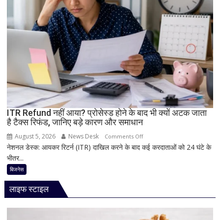
दमदार
5G
फीचर्स
के
साथ
आज
लॉन्च
होगा
नया
Vivo
ITR Refund नहीं आया? प्रोसेस्ड होने के बाद भी क्यों अटक जाता
S2
है टैक्स रिफंड, जानिए बड़े कारण और समाधान
August 5, 2026
News Desk
on
Comments Off
नेशनल डेस्क: आयकर रिटर्न (ITR) दाखिल करने के बाद कई करदाताओं को 24 घंटे के
ITR
भीतर...
Refund
नहीं
बिजनेस
आया?
लाइफ स्टाइल
प्रोसेस्ड
होने
के