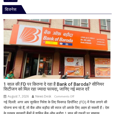
है
अद्भुत
भगवान
बिजनेस
परंपरा!
शिव
बाबा
की
बैद्यनाथ
पूजा
से
पहले
क्यों
होता
है
मां
काली
का
श्रृंगार?
जानिए
हृदयपीठ
1 साल की FD पर कितना दे रहा है Bank of Baroda? सीनियर
सिटीजन को मिल रहा ज्यादा फायदा, जानिए नई ब्याज दरें
का
धार्मिक
August 7, 2026
News Desk
on
Comments Off
रहस्य
नई दिल्ली: अगर आप सुरक्षित निवेश के लिए फिक्स्ड डिपॉजिट (FD) में पैसा लगाने की
1
योजना बना रहे हैं, तो बैंक ऑफ बड़ौदा की ब्याज दरें आपके लिए अहम हो सकती हैं। देश
साल
के प्रमुख सरकारी बैंकों में शामिल बैंक ऑफ बड़ौदा 1 साल की एफडी पर सामान्य...
की