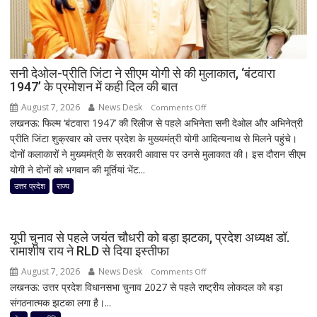
सनी देओल-प्रीति जिंटा ने सीएम योगी से की मुलाकात, ‘बंटवारा
1947’ के प्रमोशन में कही दिल की बात
August 7, 2026
News Desk
on
Comments Off
लखनऊ: फिल्म ‘बंटवारा 1947’ की रिलीज से पहले अभिनेता सनी देओल और अभिनेत्री
सनी
प्रीति जिंटा शुक्रवार को उत्तर प्रदेश के मुख्यमंत्री योगी आदित्यनाथ से मिलने पहुंचे।
देओल-
दोनों कलाकारों ने मुख्यमंत्री के सरकारी आवास पर उनसे मुलाकात की। इस दौरान सीएम
प्रीति
योगी ने दोनों को भगवान की मूर्तियां भेंट...
जिंटा
ने
उत्तर प्रदेश
राज्य
सीएम
योगी
से
यूपी चुनाव से पहले जयंत चौधरी को बड़ा झटका, प्रदेश अध्यक्ष डॉ.
की
रामाशीष राय ने RLD से दिया इस्तीफा
मुलाकात,
August 7, 2026
News Desk
on
Comments Off
‘बंटवारा
लखनऊ: उत्तर प्रदेश विधानसभा चुनाव 2027 से पहले राष्ट्रीय लोकदल को बड़ा
यूपी
1947’
संगठनात्मक झटका लगा है।...
चुनाव
के