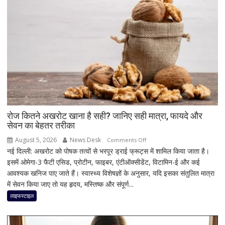
बाद
भी
क्यों
अटक
जाता
है
टैक्स
रिफंड,
जानिए
बड़े
कारण
रोज कितने अखरोट खाना है सही? जानिए सही मात्रा, फायदे और
सेवन का बेहतर तरीका
और
समाधान
August 5, 2026
News Desk
on
Comments Off
नई दिल्ली: अखरोट को पोषक तत्वों से भरपूर ड्राई फ्रूट्स में शामिल किया जाता है।
रोज
इसमें ओमेगा-3 फैटी एसिड, प्रोटीन, फाइबर, एंटीऑक्सीडेंट, विटामिन-ई और कई
कितने
आवश्यक खनिज पाए जाते हैं। स्वास्थ्य विशेषज्ञों के अनुसार, यदि इसका संतुलित मात्रा
अखरोट
में सेवन किया जाए तो यह हृदय, मस्तिष्क और संपूर्ण...
खाना
है
लाइफस्टाइल
सही?
जानिए