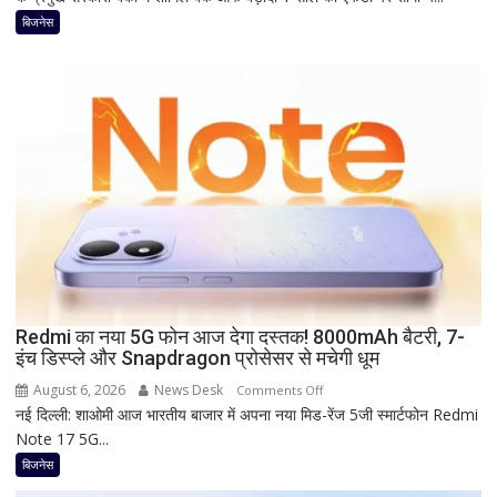
FD
बिजनेस
पर
कितना
दे
रहा
है
Bank
of
Baroda?
सीनियर
सिटीजन
को
मिल
Redmi का नया 5G फोन आज देगा दस्तक! 8000mAh बैटरी, 7-
रहा
इंच डिस्प्ले और Snapdragon प्रोसेसर से मचेगी धूम
ज्यादा
फायदा,
August 6, 2026
News Desk
on
Comments Off
जानिए
नई दिल्ली: शाओमी आज भारतीय बाजार में अपना नया मिड-रेंज 5जी स्मार्टफोन Redmi
Redmi
नई
Note 17 5G...
का
ब्याज
नया
बिजनेस
दरें
5G