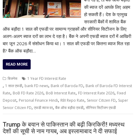
की ब्याज दरें आपके लिए अहम
हो सकती हैं। देश के प्रमुख
सरकारी बैंकों में शामिल बैंक
ऑफ बड़ौदा 1 साल की एफडी पर सामान्य ग्राहकों और सीनियर सिटीजन के लिए
अलग-अलग ब्याज दरों का लाभ दे रहा है। बैंक ने अपनी एफडी ब्याज दरों में आखिरी
बार जून 2026 में संशोधन किया था। 1 साल की एफडी पर कितना ब्याज मिल रहा
है? बैंक ऑफ बड़ौदा…
READ MORE
बिजनेस
1 Year FD Interest Rate
,
,
,
,
1 साल एफडी
bank FD news
Bank of Baroda FD
Bank of Baroda FD Interest
,
,
,
,
Rate
BoB FD Rate 2026
BoB Interest Rate
FD Interest Rate 2026
Fixed
,
,
,
,
Deposit
Personal Finance Hindi
RBI Repo Rate
Senior Citizen FD
Super
,
,
,
Senior Citizen FD
एफडी ब्याज दर
बैंक ऑफ बड़ौदा एफडी
सीनियर सिटीजन एफडी
Trump के बयान से पाकिस्तान की बढ़ी किरकिरी! मध्यस्थ
देशों की सूची से नाम गायब, अब इस्लामाबाद ने दी सफाई