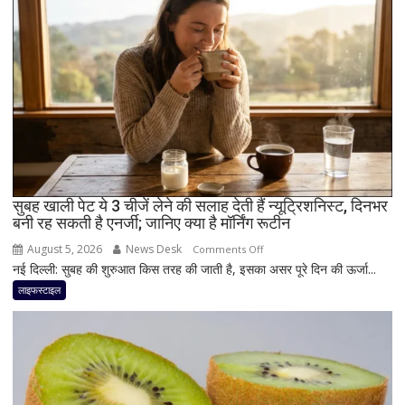
सही
मात्रा,
फायदे
और
सेवन
का
बेहतर
तरीका
सुबह खाली पेट ये 3 चीजें लेने की सलाह देती हैं न्यूट्रिशनिस्ट, दिनभर
बनी रह सकती है एनर्जी; जानिए क्या है मॉर्निंग रूटीन
August 5, 2026
News Desk
on
Comments Off
नई दिल्ली: सुबह की शुरुआत किस तरह की जाती है, इसका असर पूरे दिन की ऊर्जा...
सुबह
खाली
लाइफस्टाइल
पेट
ये
3
चीजें
लेने