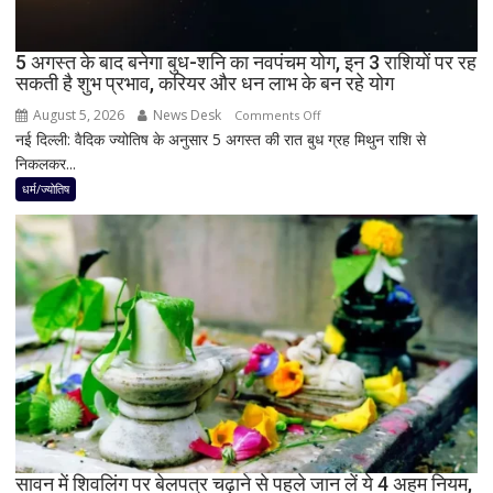
में
दिखेगा
5 अगस्त के बाद बनेगा बुध-शनि का नवपंचम योग, इन 3 राशियों पर रह
या
सकती है शुभ प्रभाव, करियर और धन लाभ के बन रहे योग
नहीं
August 5, 2026
News Desk
on
Comments Off
नई दिल्ली: वैदिक ज्योतिष के अनुसार 5 अगस्त की रात बुध ग्रह मिथुन राशि से
5
निकलकर...
अगस्त
के
धर्म/ज्योतिष
बाद
बनेगा
बुध-
शनि
का
नवपंचम
योग,
इन
3
राशियों
पर
रह
सावन में शिवलिंग पर बेलपत्र चढ़ाने से पहले जान लें ये 4 अहम नियम,