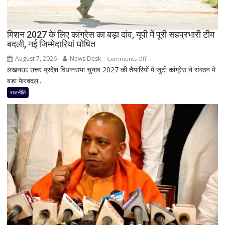
इस्तीफा
मिशन 2027 के लिए कांग्रेस का बड़ा दांव, यूपी में पूरी सहप्रभारी टीम
बदली, नई जिम्मेदारियां घोषित
August 7, 2026
News Desk
on
Comments Off
लखनऊ: उत्तर प्रदेश विधानसभा चुनाव 2027 की तैयारियों में जुटी कांग्रेस ने संगठन में
मिशन
बड़ा फेरबदल...
2027
के
राजनीति
लिए
कांग्रेस
का
बड़ा
दांव,
यूपी
में
पूरी
सहप्रभारी
टीम
बदली,
नई