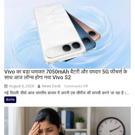
फोन
आज
देगा
दस्तक!
8000mAh
बैटरी,
7-
इंच
डिस्प्ले
और
Snapdragon
Vivo का बड़ा धमाका! 7050mAh बैटरी और दमदार 5G फीचर्स के
साथ आज लॉन्च होगा नया Vivo S2
प्रोसेसर
से
August 6, 2026
News Desk
on
Comments Off
मचेगी
नई दिल्ली: वीवो आज भारतीय बाजार में अपनी एस सीरीज की वापसी करने जा रहा है।...
Vivo
धूम
का
बिजनेस
बड़ा
धमाका!
7050mAh
बैटरी
और