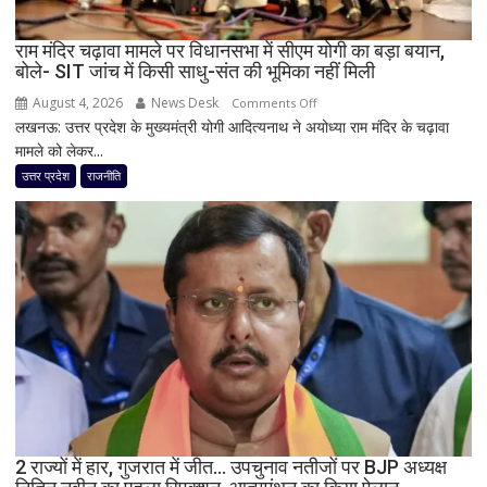
जिम्मेदारियां
घोषित
राम मंदिर चढ़ावा मामले पर विधानसभा में सीएम योगी का बड़ा बयान,
बोले- SIT जांच में किसी साधु-संत की भूमिका नहीं मिली
August 4, 2026
News Desk
on
Comments Off
लखनऊ: उत्तर प्रदेश के मुख्यमंत्री योगी आदित्यनाथ ने अयोध्या राम मंदिर के चढ़ावा
राम
मामले को लेकर...
मंदिर
चढ़ावा
उत्तर प्रदेश
राजनीति
मामले
पर
विधानसभा
में
सीएम
योगी
का
बड़ा
बयान,
बोले-
SIT
जांच
2 राज्यों में हार, गुजरात में जीत… उपचुनाव नतीजों पर BJP अध्यक्ष
में