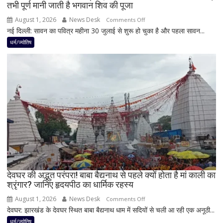
तभी पूर्ण मानी जाती है भगवान शिव की पूजा
सकती
है
August 1, 2026
News Desk
on
Comments Off
शुभ
नई दिल्ली: सावन का पवित्र महीना 30 जुलाई से शुरू हो चुका है और पहला सावन...
सावन
प्रभाव,
में
धर्म/ज्योतिष
करियर
शिवलिंग
और
पर
धन
बेलपत्र
लाभ
चढ़ाने
के
से
बन
पहले
रहे
जान
योग
लें
ये
4
अहम
नियम,
देवघर की अद्भुत परंपरा! बाबा बैद्यनाथ से पहले क्यों होता है मां काली का
श्रृंगार? जानिए हृदयपीठ का धार्मिक रहस्य
तभी
पूर्ण
August 1, 2026
News Desk
on
Comments Off
मानी
देवघर: झारखंड के देवघर स्थित बाबा बैद्यनाथ धाम में सदियों से चली आ रही एक अनूठी...
देवघर
जाती
की
धर्म/ज्योतिष