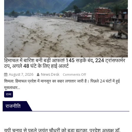
छात्र
ने
की
अंधाधुंध
फायरिंग,
शिक्षक
समेत
4
की
मौत,
हिमाचल में बारिश बनी बड़ी आफत! 145 सड़कें बंद, 224 ट्रांसफार्मर
ठप, अगले 48 घंटे के लिए हाई अलर्ट
कई
घायल
August 7, 2026
News Desk
on
Comments Off
शिमला: हिमाचल प्रदेश में मानसून का कहर लगातार जारी है। पिछले 24 घंटों में हुई
हिमाचल
मूसलाधार...
में
बारिश
राज्य
बनी
राजनीति
बड़ी
आफत!
145
सड़कें
यूपी चुनाव से पहले जयंत चौधरी को बड़ा झटका, प्रदेश अध्यक्ष डॉ.