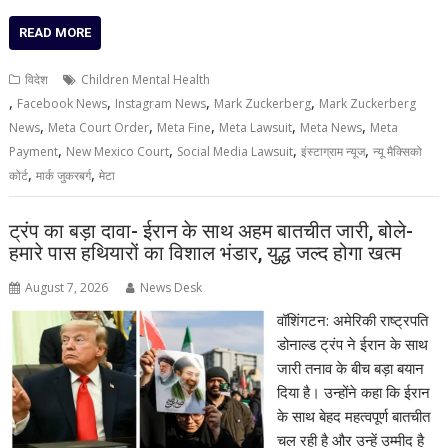
READ MORE
विदेश
Children Mental Health
,
,
,
,
Facebook News
Instagram News
Mark Zuckerberg
Mark Zuckerberg
,
,
,
,
,
News
Meta Court Order
Meta Fine
Meta Lawsuit
Meta News
Meta
,
,
,
,
Payment
New Mexico Court
Social Media Lawsuit
इंस्टाग्राम न्यूज
न्यू मैक्सिको
,
,
कोर्ट
मार्क जुकरबर्ग
मेटा
ट्रंप का बड़ा दावा- ईरान के साथ अहम बातचीत जारी, बोले-
हमारे पास हथियारों का विशाल भंडार, युद्ध जल्द होगा खत्म
August 7, 2026
News Desk
वॉशिंगटन: अमेरिकी राष्ट्रपति
डोनाल्ड ट्रंप ने ईरान के साथ
जारी तनाव के बीच बड़ा बयान
दिया है। उन्होंने कहा कि ईरान
के साथ बेहद महत्वपूर्ण बातचीत
चल रही है और उन्हें उम्मीद है