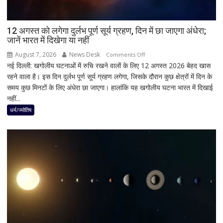
किया
ऐलान
12 अगस्त को लगेगा दुर्लभ पूर्ण सूर्य ग्रहण, दिन में छा जाएगा अंधेरा;
जानें भारत में दिखेगा या नहीं
August 7, 2026
News Desk
on
Comments Off
नई दिल्ली: खगोलीय घटनाओं में रुचि रखने वालों के लिए 12 अगस्त 2026 बेहद खास
12
रहने वाला है। इस दिन दुर्लभ पूर्ण सूर्य ग्रहण लगेगा, जिसके दौरान कुछ क्षेत्रों में दिन के
अगस्त
समय कुछ मिनटों के लिए अंधेरा छा जाएगा। हालांकि यह खगोलीय घटना भारत में दिखाई
को
नहीं...
लगेगा
दुर्लभ
धर्म/ज्योतिष
पूर्ण
सूर्य
ग्रहण,
दिन
में
छा
जाएगा
अंधेरा;
जानें
भारत