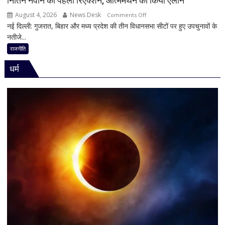
नितिन नवीन का पहला रिएक्शन, आत्ममंथन का किया ऐलान
किसी
August 4, 2026
News Desk
on
Comments Off
साधु-
नई दिल्ली: गुजरात, बिहार और मध्य प्रदेश की तीन विधानसभा सीटों पर हुए उपचुनावों के
2
संत
नतीजे...
राज्यों
की
में
राजनीति
भूमिका
हार,
नहीं
धर्म
गुजरात
मिली
में
जीत…
उपचुनाव
नतीजों
पर
BJP
अध्यक्ष
नितिन
नवीन
का
पहला
रिएक्शन,
आत्ममंथन
का