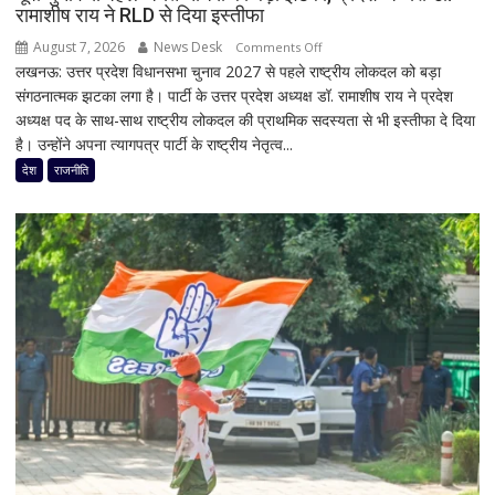
बंद,
रामाशीष राय ने RLD से दिया इस्तीफा
224
August 7, 2026
News Desk
on
Comments Off
ट्रांसफार्मर
लखनऊ: उत्तर प्रदेश विधानसभा चुनाव 2027 से पहले राष्ट्रीय लोकदल को बड़ा
यूपी
ठप,
संगठनात्मक झटका लगा है। पार्टी के उत्तर प्रदेश अध्यक्ष डॉ. रामाशीष राय ने प्रदेश
चुनाव
अगले
अध्यक्ष पद के साथ-साथ राष्ट्रीय लोकदल की प्राथमिक सदस्यता से भी इस्तीफा दे दिया
से
48
है। उन्होंने अपना त्यागपत्र पार्टी के राष्ट्रीय नेतृत्व...
पहले
घंटे
जयंत
देश
राजनीति
के
चौधरी
लिए
को
हाई
बड़ा
अलर्ट
झटका,
प्रदेश
अध्यक्ष
डॉ.
रामाशीष
राय
ने
RLD
से
दिया