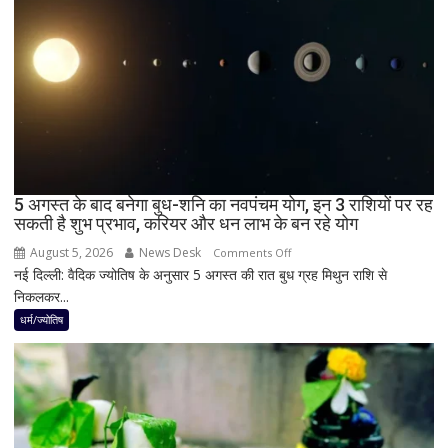
दिन
में
छा
जाएगा
अंधेरा;
जानें
भारत
में
दिखेगा
5 अगस्त के बाद बनेगा बुध-शनि का नवपंचम योग, इन 3 राशियों पर रह
या
सकती है शुभ प्रभाव, करियर और धन लाभ के बन रहे योग
नहीं
August 5, 2026
News Desk
on
Comments Off
नई दिल्ली: वैदिक ज्योतिष के अनुसार 5 अगस्त की रात बुध ग्रह मिथुन राशि से
5
निकलकर...
अगस्त
के
धर्म/ज्योतिष
बाद
बनेगा
बुध-
शनि
का