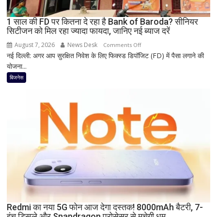
Vivo
और
1 साल की FD पर कितना दे रहा है Bank of Baroda? सीनियर
Nothing
सिटीजन को मिल रहा ज्यादा फायदा, जानिए नई ब्याज दरें
पर
भी
August 7, 2026
News Desk
on
Comments Off
बड़ी
नई दिल्ली: अगर आप सुरक्षित निवेश के लिए फिक्स्ड डिपॉजिट (FD) में पैसा लगाने की
1
छूट
योजना...
साल
की
बिजनेस
FD
पर
कितना
दे
रहा
है
Bank
of
Baroda?
सीनियर
सिटीजन
को
Redmi का नया 5G फोन आज देगा दस्तक! 8000mAh बैटरी, 7-
इंच डिस्प्ले और Snapdragon प्रोसेसर से मचेगी धूम
मिल