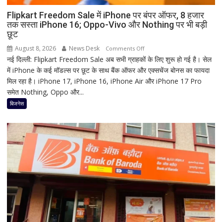
जानिए
हृदयपीठ
Flipkart Freedom Sale में iPhone पर बंपर ऑफर, 8 हजार
तक सस्ता iPhone 16; Oppo-Vivo और Nothing पर भी बड़ी
का
छूट
धार्मिक
रहस्य
August 8, 2026
News Desk
on
Comments Off
नई दिल्ली: Flipkart Freedom Sale अब सभी ग्राहकों के लिए शुरू हो गई है। सेल
Flipkart
में iPhone के कई मॉडल्स पर छूट के साथ बैंक ऑफर और एक्सचेंज बोनस का फायदा
Freedom
मिल रहा है। iPhone 17, iPhone 16, iPhone Air और iPhone 17 Pro
Sale
समेत Nothing, Oppo और...
में
iPhone
बिजनेस
पर
बंपर
ऑफर,
8
हजार
तक
सस्ता
iPhone
16;
Oppo-