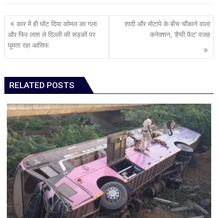
Post
कार में ही घोंट दिया कोमल का गला
शादी और मोटापे के बीच चौंकाने वाला
navigation
और फिर लाश ले दिल्ली की सड़कों पर
कनेक्शन, ‘हैप्पी फैट’ वजह
घूमता रहा आसिफ
RELATED POSTS