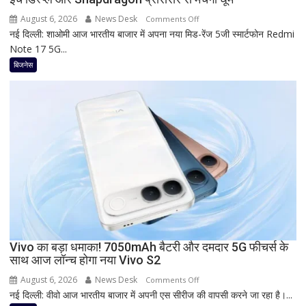
रहा
August 6, 2026
News Desk
on
Comments Off
ज्यादा
नई दिल्ली: शाओमी आज भारतीय बाजार में अपना नया मिड-रेंज 5जी स्मार्टफोन Redmi
Redmi
फायदा,
Note 17 5G...
का
जानिए
नया
बिजनेस
नई
5G
ब्याज
फोन
दरें
आज
देगा
दस्तक!
8000mAh
बैटरी,
7-
इंच
डिस्प्ले
और
Snapdragon
Vivo का बड़ा धमाका! 7050mAh बैटरी और दमदार 5G फीचर्स के
साथ आज लॉन्च होगा नया Vivo S2
प्रोसेसर
से
August 6, 2026
News Desk
on
Comments Off
मचेगी
नई दिल्ली: वीवो आज भारतीय बाजार में अपनी एस सीरीज की वापसी करने जा रहा है।...
Vivo
धूम