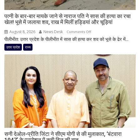
गंभीर
पत्नी के बार-बार मायके जाने से नाराज पति ने सास की हत्या का रचा
खेल! भूसे में जलाया शव, राख में मिलीं हड्डियां और चूड़ियां
August 8, 2026
News Desk
on
Comments Off
पीलीभीत: उत्तर प्रदेश के पीलीभीत में सास की हत्या कर शव को भूसे के ढेर में...
पत्नी
के
उत्तर प्रदेश
राज्य
बार-
बार
मायके
जाने
से
नाराज
पति
ने
सास
की
हत्या
का
सनी देओल-प्रीति जिंटा ने सीएम योगी से की मुलाकात, ‘बंटवारा
रचा
1947’ के प्रमोशन में कही दिल की बात