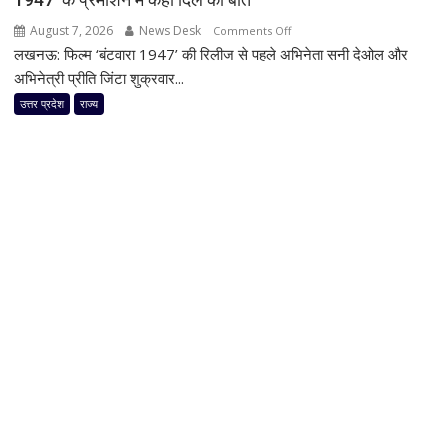
खेल!
भूसे
August 7, 2026
News Desk
on
Comments Off
में
लखनऊ: फिल्म ‘बंटवारा 1947’ की रिलीज से पहले अभिनेता सनी देओल और
सनी
जलाया
देओल-
अभिनेत्री प्रीति जिंटा शुक्रवार...
शव,
प्रीति
उत्तर प्रदेश
राज्य
राख
जिंटा
में
ने
मिलीं
सीएम
हड्डियां
योगी
और
से
चूड़ियां
की
मुलाकात,
‘बंटवारा
1947’
के
प्रमोशन
में
कही
दिल
की
बात