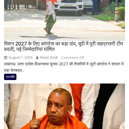
डॉ.
सियासी
रामाशीष
अटकलें
राय
ने
RLD
से
दिया
मिशन 2027 के लिए कांग्रेस का बड़ा दांव, यूपी में पूरी सहप्रभारी टीम
इस्तीफा
बदली, नई जिम्मेदारियां घोषित
August 7, 2026
News Desk
on
Comments Off
लखनऊ: उत्तर प्रदेश विधानसभा चुनाव 2027 की तैयारियों में जुटी कांग्रेस ने संगठन में
मिशन
बड़ा फेरबदल...
2027
के
राजनीति
लिए
कांग्रेस
का
बड़ा
दांव,
यूपी
में
पूरी