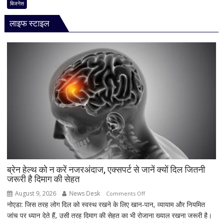
का
बिजनेस
बड़ा
लाइफ स्टाइल
धमाका!
7050mAh
बैटरी
और
दमदार
5G
फीचर्स
के
साथ
आज
लॉन्च
होगा
नया
Vivo
ब्रेन हेल्थ को न करें नजरअंदाज, एक्सपर्ट से जानें क्यों दिल जितनी
जरूरी है दिमाग की सेहत
S2
August 9, 2026
News Desk
on
Comments Off
नोएडा: जिस तरह लोग दिल को स्वस्थ रखने के लिए खान-पान, व्यायाम और नियमित
ब्रेन
जांच पर ध्यान देते हैं, उसी तरह दिमाग की सेहत का भी रोजाना ख्याल रखना जरूरी है।
हेल्थ