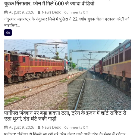
युवक गिरफ्तार; फोन में मिले 600 से ज्यादा वीडियो
दिखी
2027
August 9, 2026
News Desk
on
Comments Off
की
नंदुरबार: महाराष्ट्र के नंदुरबार जिले में पुलिस ने 22 वर्षीय युवक चेतन प्रकाश कोली को
महाराष्ट्र
झलक
नाबालिगों...
में
नाबालिगों
देश
और
युवाओं
के
यौन
शोषण
का
आरोप,
22
वर्षीय
युवक
गिरफ्तार;
फोन
पानीपत जंक्शन पर बड़ा हादसा टला, ट्रेन के इंजन में शॉर्ट सर्किट से
उठा धुआं; डेढ़ घंटे रुकी गाड़ी
में
मिले
August 9, 2026
News Desk
on
Comments Off
600
पानीपत: चंडीगढ़ से दिल्ली जा रही नई कोच लेकर जाने वाली ट्रेन के इंजन में रविवार...
पानीपत