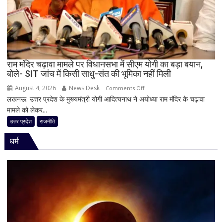
सहप्रभारी
टीम
बदली,
नई
जिम्मेदारियां
घोषित
राम मंदिर चढ़ावा मामले पर विधानसभा में सीएम योगी का बड़ा बयान,
बोले- SIT जांच में किसी साधु-संत की भूमिका नहीं मिली
August 4, 2026
News Desk
on
Comments Off
लखनऊ: उत्तर प्रदेश के मुख्यमंत्री योगी आदित्यनाथ ने अयोध्या राम मंदिर के चढ़ावा
राम
मामले को लेकर...
मंदिर
चढ़ावा
उत्तर प्रदेश
राजनीति
मामले
धर्म
पर
विधानसभा
में
सीएम
योगी
का
बड़ा
बयान,