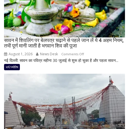
नवपंचम
योग,
इन
3
राशियों
पर
रह
सावन में शिवलिंग पर बेलपत्र चढ़ाने से पहले जान लें ये 4 अहम नियम,
तभी पूर्ण मानी जाती है भगवान शिव की पूजा
सकती
है
August 1, 2026
News Desk
on
Comments Off
शुभ
नई दिल्ली: सावन का पवित्र महीना 30 जुलाई से शुरू हो चुका है और पहला सावन...
सावन
प्रभाव,
में
धर्म/ज्योतिष
करियर
शिवलिंग
और
पर
धन
बेलपत्र
लाभ
चढ़ाने
के
से
बन
पहले
रहे
जान
योग
लें
ये