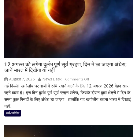
बोले-
SIT
जांच
में
किसी
साधु-
संत
की
भूमिका
12 अगस्त को लगेगा दुर्लभ पूर्ण सूर्य ग्रहण, दिन में छा जाएगा अंधेरा;
नहीं
जानें भारत में दिखेगा या नहीं
मिली
August 7, 2026
News Desk
on
Comments Off
नई दिल्ली: खगोलीय घटनाओं में रुचि रखने वालों के लिए 12 अगस्त 2026 बेहद खास
12
रहने वाला है। इस दिन दुर्लभ पूर्ण सूर्य ग्रहण लगेगा, जिसके दौरान कुछ क्षेत्रों में दिन के
अगस्त
समय कुछ मिनटों के लिए अंधेरा छा जाएगा। हालांकि यह खगोलीय घटना भारत में दिखाई
को
नहीं...
लगेगा
दुर्लभ
धर्म/ज्योतिष
पूर्ण
सूर्य
ग्रहण,