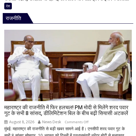
से
जंक्शन
देश
ज्यादा
पर
वीडियो
राजनीति
बड़ा
हादसा
टला,
ट्रेन
के
इंजन
में
शॉर्ट
सर्किट
से
उठा
धुआं;
डेढ़
घंटे
महाराष्ट्र की राजनीति में फिर हलचल! PM मोदी से मिलेंगे शरद पवार
गुट के सभी 8 सांसद, डीलिमिटेशन बिल के बीच बढ़ी सियासी अटकलें
रुकी
गाड़ी
August 8, 2026
News Desk
on
Comments Off
मुंबई: महाराष्ट्र की राजनीति से बड़ी खबर सामने आई है। एनसीपी शरद पवार गुट के
महाराष्ट्र
सभी 8 सांसद सोमवार, 10 अगस्त को दिल्ली में प्रधानमंत्री नरेंद्र मोदी से मुलाकात
की