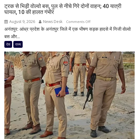
ट्रक से भिड़ी वोल्वो बस, पुल से नीचे गिरे दोनों वाहन; 40 यात्री
घायल, 10 की हालत गंभीर
August 9, 2026
News Desk
on
Comments Off
अनंतपुर: आंध्र प्रदेश के अनंतपुर जिले में एक भीषण सड़क हादसे में निजी वोल्वो
ट्रक
से
बस और...
भिड़ी
देश
राज्य
वोल्वो
बस,
पुल
से
नीचे
गिरे
दोनों
वाहन;
40
यात्री
घायल,
10
की
हालत