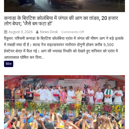
कनाडा के ब्रिटिश कोलंबिया में जंगल की आग का तांडव, 20 हजार
लोग बेघर; ‘जैसे बम फटा हो’
August 9, 2026
News Desk
on
Comments Off
वैंकूवर: पश्चिमी कनाडा के ब्रिटिश कोलंबिया प्रांत में जंगल की भीषण आग ने बड़े इलाके
कनाडा
में तबाही मचा दी है। बाल्ड रेंज वाइल्डफायर रातोंरात दोगुनी होकर करीब 9,500
के
हेक्टेयर क्षेत्र में फैल गई। आग की भयावह स्थिति को देखते हुए शनिवार को प्रांत में
ब्रिटिश
आपातकाल घोषित कर दिया...
कोलंबिया
में
विदेश
जंगल
की
आग
का
तांडव,
20
हजार
लोग
बेघर;
‘जैसे