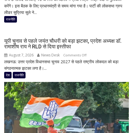
करेंगे। इस बैठक के लिए प्रधानमंत्री से समय मांगा गया है। पार्टी की लोकसभा ग्रुप
राजनीति
लीडर सुप्रिया सुले ने...
में
फिर
राजनीति
हलचल!
PM
मोदी
यूपी चुनाव से पहले जयंत चौधरी को बड़ा झटका, प्रदेश अध्यक्ष डॉ.
से
रामाशीष राय ने RLD से दिया इस्तीफा
मिलेंगे
August 7, 2026
News Desk
on
Comments Off
शरद
लखनऊ: उत्तर प्रदेश विधानसभा चुनाव 2027 से पहले राष्ट्रीय लोकदल को बड़ा
यूपी
पवार
संगठनात्मक झटका लगा है।...
चुनाव
गुट
से
देश
राजनीति
के
पहले
सभी
जयंत
8
चौधरी
सांसद,
को
डीलिमिटेशन
बड़ा
बिल
झटका,
के
प्रदेश
बीच
अध्यक्ष
बढ़ी