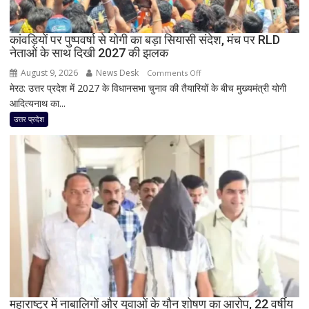
बम
फटा
कांवड़ियों पर पुष्पवर्षा से योगी का बड़ा सियासी संदेश, मंच पर RLD
हो’
नेताओं के साथ दिखी 2027 की झलक
August 9, 2026
News Desk
on
Comments Off
मेरठ: उत्तर प्रदेश में 2027 के विधानसभा चुनाव की तैयारियों के बीच मुख्यमंत्री योगी
कांवड़ियों
आदित्यनाथ का...
पर
पुष्पवर्षा
उत्तर प्रदेश
से
योगी
का
बड़ा
सियासी
संदेश,
मंच
पर
RLD
नेताओं
के
साथ
महाराष्ट्र में नाबालिगों और युवाओं के यौन शोषण का आरोप, 22 वर्षीय