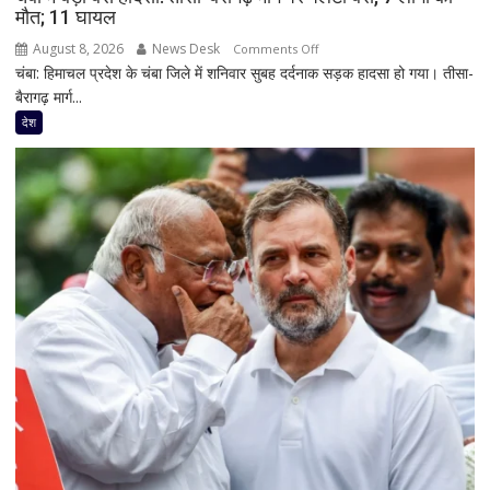
मौत; 11 घायल
सकते
हैं
August 8, 2026
News Desk
on
Comments Off
बाहर
चंबा: हिमाचल प्रदेश के चंबा जिले में शनिवार सुबह दर्दनाक सड़क हादसा हो गया। तीसा-
चंबा
बैरागढ़ मार्ग...
में
बड़ा
देश
बस
हादसा:
तीसा-
बैरागढ़
मार्ग
पर
पलटी
बस,
7
लोगों
की
मौत;
11
घायल