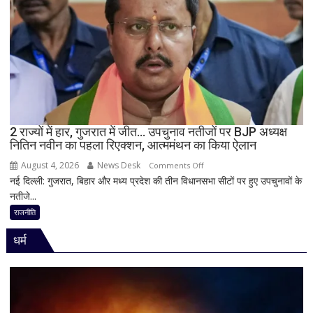
में
सीएम
योगी
का
बड़ा
बयान,
बोले-
SIT
जांच
2 राज्यों में हार, गुजरात में जीत… उपचुनाव नतीजों पर BJP अध्यक्ष
नितिन नवीन का पहला रिएक्शन, आत्ममंथन का किया ऐलान
में
किसी
August 4, 2026
News Desk
on
Comments Off
साधु-
नई दिल्ली: गुजरात, बिहार और मध्य प्रदेश की तीन विधानसभा सीटों पर हुए उपचुनावों के
2
संत
नतीजे...
राज्यों
की
में
राजनीति
भूमिका
हार,
नहीं
धर्म
गुजरात
मिली
में
जीत…
उपचुनाव
नतीजों