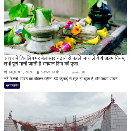
शनि
का
नवपंचम
योग,
इन
3
राशियों
पर
रह
सावन में शिवलिंग पर बेलपत्र चढ़ाने से पहले जान लें ये 4 अहम नियम,
तभी पूर्ण मानी जाती है भगवान शिव की पूजा
सकती
है
August 1, 2026
News Desk
on
Comments Off
शुभ
नई दिल्ली: सावन का पवित्र महीना 30 जुलाई से शुरू हो चुका है और पहला सावन...
सावन
प्रभाव,
में
धर्म/ज्योतिष
करियर
शिवलिंग
और
पर
धन
बेलपत्र
लाभ
चढ़ाने
के
से
बन
पहले
रहे
जान