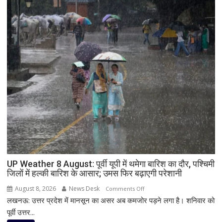
अली
चूड़ियां
पहली
बार
पैरोल
पर
जाएगा
प्रयागराज,
भाई
आबान
के
जनाजे
में
होगा
शामिल;
हाईकोर्ट
UP Weather 8 August: पूर्वी यूपी में थमेगा बारिश का दौर, पश्चिमी
ने
जिलों में हल्की बारिश के आसार; उमस फिर बढ़ाएगी परेशानी
दी
August 8, 2026
News Desk
on
Comments Off
अनुमति
लखनऊ: उत्तर प्रदेश में मानसून का असर अब कमजोर पड़ने लगा है। शनिवार को
UP
Weather
पूर्वी उत्तर...
8