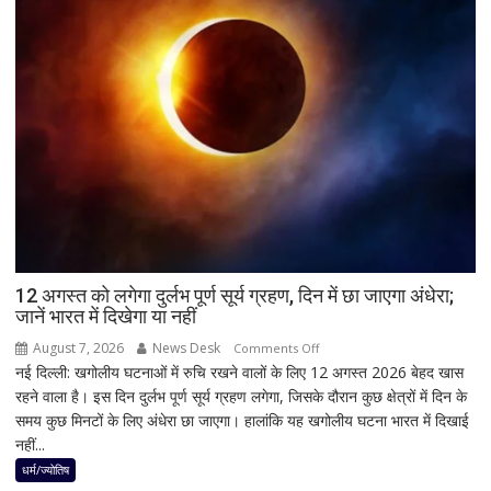
पर
BJP
अध्यक्ष
नितिन
नवीन
का
पहला
रिएक्शन,
आत्ममंथन
का
किया
ऐलान
12 अगस्त को लगेगा दुर्लभ पूर्ण सूर्य ग्रहण, दिन में छा जाएगा अंधेरा;
जानें भारत में दिखेगा या नहीं
August 7, 2026
News Desk
on
Comments Off
नई दिल्ली: खगोलीय घटनाओं में रुचि रखने वालों के लिए 12 अगस्त 2026 बेहद खास
12
रहने वाला है। इस दिन दुर्लभ पूर्ण सूर्य ग्रहण लगेगा, जिसके दौरान कुछ क्षेत्रों में दिन के
अगस्त
समय कुछ मिनटों के लिए अंधेरा छा जाएगा। हालांकि यह खगोलीय घटना भारत में दिखाई
को
नहीं...
लगेगा
दुर्लभ
धर्म/ज्योतिष