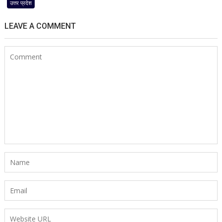
उत्तर प्रदेश
August:
पूर्वी
LEAVE A COMMENT
यूपी
में
थमेगा
बारिश
का
दौर,
पश्चिमी
जिलों
में
हल्की
बारिश
के
आसार;
उमस
फिर
बढ़ाएगी
परेशानी