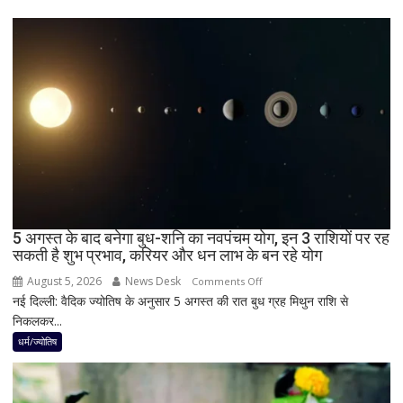
पूर्ण
सूर्य
ग्रहण,
दिन
में
छा
जाएगा
अंधेरा;
जानें
भारत
में
दिखेगा
5 अगस्त के बाद बनेगा बुध-शनि का नवपंचम योग, इन 3 राशियों पर रह
या
सकती है शुभ प्रभाव, करियर और धन लाभ के बन रहे योग
नहीं
August 5, 2026
News Desk
on
Comments Off
नई दिल्ली: वैदिक ज्योतिष के अनुसार 5 अगस्त की रात बुध ग्रह मिथुन राशि से
5
निकलकर...
अगस्त
के
धर्म/ज्योतिष
बाद
बनेगा
बुध-