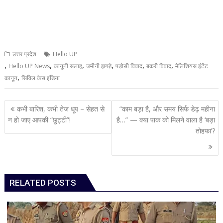
उत्तर प्रदेश
Hello UP
,
,
,
,
,
,
Hello UP News
कानूनी सलाह
जमीनी झगड़े
पड़ोसी विवाद
बकरी विवाद
मेलिशियस इंटेंट
,
कानून
सिविल केस इंडिया
Post
कभी बारिश, कभी तेज धूप – सेहत से
“काम बड़ा है, और समय सिर्फ डेढ़ महीना
navigation
न हो जाए आपकी “छुट्टी”!
है…” — क्या पाक को मिलने वाला है ‘बड़ा
तोहफा’?
RELATED POSTS