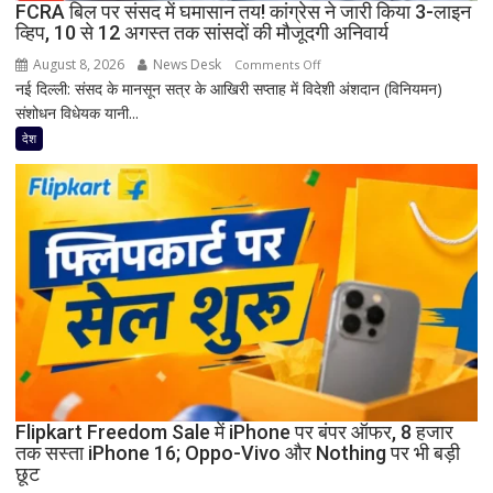
FCRA बिल पर संसद में घमासान तय! कांग्रेस ने जारी किया 3-लाइन
व्हिप, 10 से 12 अगस्त तक सांसदों की मौजूदगी अनिवार्य
August 8, 2026
News Desk
on
Comments Off
नई दिल्ली: संसद के मानसून सत्र के आखिरी सप्ताह में विदेशी अंशदान (विनियमन)
FCRA
संशोधन विधेयक यानी...
बिल
पर
देश
संसद
में
घमासान
तय!
कांग्रेस
ने
जारी
किया
3-
लाइन
व्हिप,
10
Flipkart Freedom Sale में iPhone पर बंपर ऑफर, 8 हजार
तक सस्ता iPhone 16; Oppo-Vivo और Nothing पर भी बड़ी
से
छूट
12