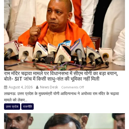
का
बड़ा
दांव,
यूपी
में
पूरी
सहप्रभारी
टीम
बदली,
नई
जिम्मेदारियां
घोषित
राम मंदिर चढ़ावा मामले पर विधानसभा में सीएम योगी का बड़ा बयान,
बोले- SIT जांच में किसी साधु-संत की भूमिका नहीं मिली
August 4, 2026
News Desk
on
Comments Off
लखनऊ: उत्तर प्रदेश के मुख्यमंत्री योगी आदित्यनाथ ने अयोध्या राम मंदिर के चढ़ावा
राम
मामले को लेकर...
मंदिर
चढ़ावा
उत्तर प्रदेश
राजनीति
मामले
पर
विधानसभा