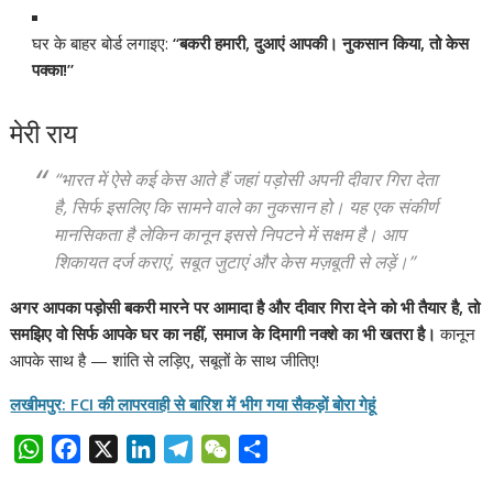
घर के बाहर बोर्ड लगाइए:
“बकरी हमारी, दुआएं आपकी। नुकसान किया, तो केस
पक्का!”
मेरी राय
“भारत में ऐसे कई केस आते हैं जहां पड़ोसी अपनी दीवार गिरा देता
है, सिर्फ इसलिए कि सामने वाले का नुकसान हो। यह एक संकीर्ण
मानसिकता है लेकिन कानून इससे निपटने में सक्षम है। आप
शिकायत दर्ज कराएं, सबूत जुटाएं और केस मज़बूती से लड़ें।”
अगर आपका पड़ोसी बकरी मारने पर आमादा है और दीवार गिरा देने को भी तैयार है, तो
समझिए वो सिर्फ आपके घर का नहीं, समाज के दिमागी नक्शे का भी खतरा है।
कानून
आपके साथ है — शांति से लड़िए, सबूतों के साथ जीतिए!
लखीमपुर: FCI की लापरवाही से बारिश में भीग गया सैकड़ों बोरा गेहूं
W
F
X
L
T
W
S
h
a
i
e
e
h