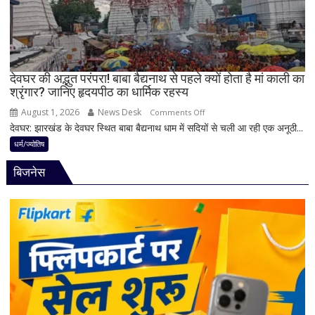
योग
लें
ये
4
अहम
नियम,
देवघर की अद्भुत परंपरा! बाबा बैद्यनाथ से पहले क्यों होता है मां काली का
श्रृंगार? जानिए हृदयपीठ का धार्मिक रहस्य
तभी
पूर्ण
August 1, 2026
News Desk
on
Comments Off
मानी
देवघर: झारखंड के देवघर स्थित बाबा बैद्यनाथ धाम में सदियों से चली आ रही एक अनूठी...
देवघर
जाती
की
धर्म/ज्योतिष
है
अद्भुत
भगवान
बिजनेस
परंपरा!
शिव
बाबा
की
बैद्यनाथ
पूजा
से
पहले
क्यों
होता
है
मां
काली