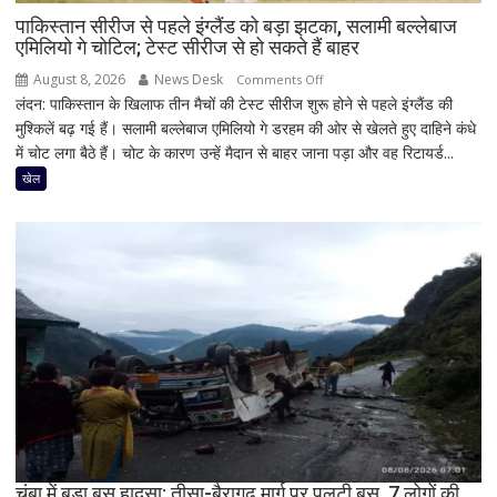
पाकिस्तान सीरीज से पहले इंग्लैंड को बड़ा झटका, सलामी बल्लेबाज
एमिलियो गे चोटिल; टेस्ट सीरीज से हो सकते हैं बाहर
August 8, 2026
News Desk
on
Comments Off
लंदन: पाकिस्तान के खिलाफ तीन मैचों की टेस्ट सीरीज शुरू होने से पहले इंग्लैंड की
पाकिस्तान
मुश्किलें बढ़ गई हैं। सलामी बल्लेबाज एमिलियो गे डरहम की ओर से खेलते हुए दाहिने कंधे
सीरीज
में चोट लगा बैठे हैं। चोट के कारण उन्हें मैदान से बाहर जाना पड़ा और वह रिटायर्ड...
से
पहले
खेल
इंग्लैंड
को
बड़ा
झटका,
सलामी
बल्लेबाज
एमिलियो
गे
चोटिल;
टेस्ट
सीरीज
से
चंबा में बड़ा बस हादसा: तीसा-बैरागढ़ मार्ग पर पलटी बस, 7 लोगों की
हो