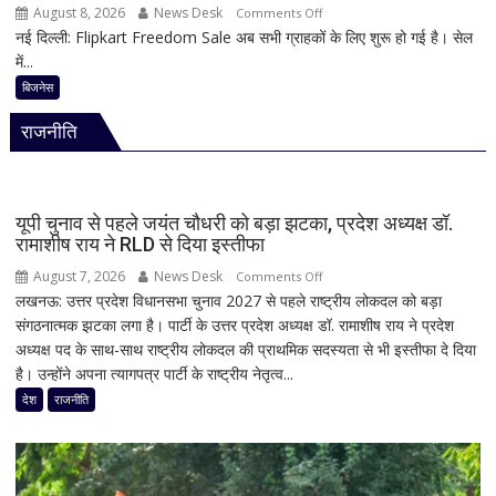
अगस्त
August 8, 2026
News Desk
on
Comments Off
तक
नई दिल्ली: Flipkart Freedom Sale अब सभी ग्राहकों के लिए शुरू हो गई है। सेल
Flipkart
सांसदों
में...
Freedom
की
Sale
बिजनेस
मौजूदगी
में
अनिवार्य
राजनीति
iPhone
पर
बंपर
ऑफर,
यूपी चुनाव से पहले जयंत चौधरी को बड़ा झटका, प्रदेश अध्यक्ष डॉ.
8
रामाशीष राय ने RLD से दिया इस्तीफा
हजार
August 7, 2026
News Desk
on
Comments Off
तक
लखनऊ: उत्तर प्रदेश विधानसभा चुनाव 2027 से पहले राष्ट्रीय लोकदल को बड़ा
यूपी
सस्ता
संगठनात्मक झटका लगा है। पार्टी के उत्तर प्रदेश अध्यक्ष डॉ. रामाशीष राय ने प्रदेश
चुनाव
iPhone
अध्यक्ष पद के साथ-साथ राष्ट्रीय लोकदल की प्राथमिक सदस्यता से भी इस्तीफा दे दिया
से
16;
है। उन्होंने अपना त्यागपत्र पार्टी के राष्ट्रीय नेतृत्व...
पहले
Oppo-
जयंत
देश
राजनीति
Vivo
चौधरी
और
को
Nothing
बड़ा
पर
झटका,