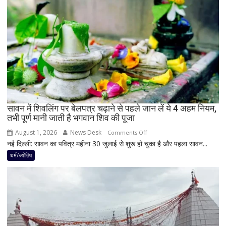
बुध-
शनि
का
नवपंचम
योग,
इन
3
राशियों
पर
रह
सावन में शिवलिंग पर बेलपत्र चढ़ाने से पहले जान लें ये 4 अहम नियम,
तभी पूर्ण मानी जाती है भगवान शिव की पूजा
सकती
है
August 1, 2026
News Desk
on
Comments Off
शुभ
नई दिल्ली: सावन का पवित्र महीना 30 जुलाई से शुरू हो चुका है और पहला सावन...
सावन
प्रभाव,
में
धर्म/ज्योतिष
करियर
शिवलिंग
और
पर
धन
बेलपत्र
लाभ
चढ़ाने
के
से
बन
पहले