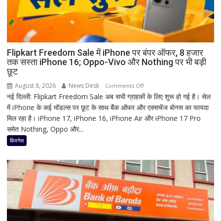
काली
का
श्रृंगार?
जानिए
हृदयपीठ
Flipkart Freedom Sale में iPhone पर बंपर ऑफर, 8 हजार
तक सस्ता iPhone 16; Oppo-Vivo और Nothing पर भी बड़ी
का
छूट
धार्मिक
रहस्य
August 8, 2026
News Desk
on
Comments Off
नई दिल्ली: Flipkart Freedom Sale अब सभी ग्राहकों के लिए शुरू हो गई है। सेल
Flipkart
में iPhone के कई मॉडल्स पर छूट के साथ बैंक ऑफर और एक्सचेंज बोनस का फायदा
Freedom
मिल रहा है। iPhone 17, iPhone 16, iPhone Air और iPhone 17 Pro
Sale
समेत Nothing, Oppo और...
में
iPhone
बिजनेस
पर
बंपर
ऑफर,
8
हजार
तक
सस्ता