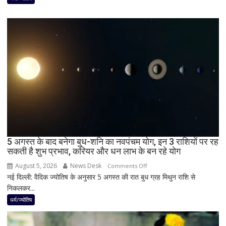
पूर्ण
सूर्य
ग्रहण,
दिन
में
छा
जाएगा
अंधेरा;
जानें
भारत
में
दिखेगा
5 अगस्त के बाद बनेगा बुध-शनि का नवपंचम योग, इन 3 राशियों पर रह
या
सकती है शुभ प्रभाव, करियर और धन लाभ के बन रहे योग
नहीं
August 5, 2026
News Desk
on
Comments Off
नई दिल्ली: वैदिक ज्योतिष के अनुसार 5 अगस्त की रात बुध ग्रह मिथुन राशि से
5
निकलकर...
अगस्त
के
धर्म/ज्योतिष
बाद
बनेगा