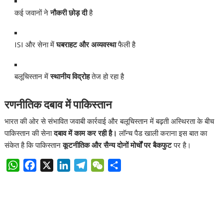
कई जवानों ने
नौकरी छोड़ दी
है
ISI और सेना में
घबराहट और अव्यवस्था
फैली है
बलूचिस्तान में
स्थानीय विद्रोह
तेज हो रहा है
रणनीतिक दबाव में पाकिस्तान
भारत की ओर से संभावित जवाबी कार्रवाई और बलूचिस्तान में बढ़ती अस्थिरता के बीच
पाकिस्तान की सेना
दबाव में काम कर रही है।
लॉन्च पैड खाली कराना इस बात का
संकेत है कि पाकिस्तान
कूटनीतिक और सैन्य दोनों मोर्चों पर बैकफुट
पर है।
W
F
X
L
T
W
S
h
a
i
e
e
h
a
c
n
l
C
a
t
e
k
e
h
r
s
b
e
g
a
e