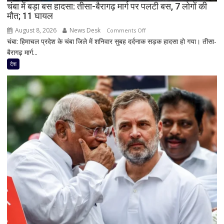
चंबा में बड़ा बस हादसा: तीसा-बैरागढ़ मार्ग पर पलटी बस, 7 लोगों की
हो
मौत; 11 घायल
सकते
हैं
August 8, 2026
News Desk
on
Comments Off
बाहर
चंबा: हिमाचल प्रदेश के चंबा जिले में शनिवार सुबह दर्दनाक सड़क हादसा हो गया। तीसा-
चंबा
बैरागढ़ मार्ग...
में
बड़ा
देश
बस
हादसा:
तीसा-
बैरागढ़
मार्ग
पर
पलटी
बस,
7
लोगों
की
मौत;
11
घायल