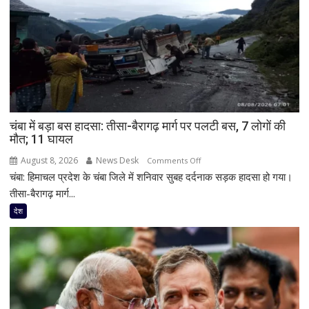
चंबा में बड़ा बस हादसा: तीसा-बैरागढ़ मार्ग पर पलटी बस, 7 लोगों की
मौत; 11 घायल
August 8, 2026
News Desk
on
Comments Off
चंबा: हिमाचल प्रदेश के चंबा जिले में शनिवार सुबह दर्दनाक सड़क हादसा हो गया।
चंबा
में
तीसा-बैरागढ़ मार्ग...
बड़ा
देश
बस
हादसा:
तीसा-
बैरागढ़
मार्ग
पर