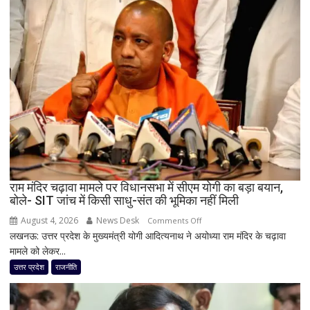
कांग्रेस
का
बड़ा
दांव,
यूपी
में
पूरी
सहप्रभारी
टीम
बदली,
नई
जिम्मेदारियां
घोषित
राम मंदिर चढ़ावा मामले पर विधानसभा में सीएम योगी का बड़ा बयान,
बोले- SIT जांच में किसी साधु-संत की भूमिका नहीं मिली
August 4, 2026
News Desk
on
Comments Off
लखनऊ: उत्तर प्रदेश के मुख्यमंत्री योगी आदित्यनाथ ने अयोध्या राम मंदिर के चढ़ावा
राम
मामले को लेकर...
मंदिर
चढ़ावा
उत्तर प्रदेश
राजनीति
मामले
पर