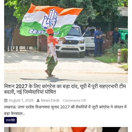
झटका,
भी
प्रदेश
बड़ी
अध्यक्ष
छूट
डॉ.
रामाशीष
राय
ने
RLD
से
दिया
इस्तीफा
मिशन 2027 के लिए कांग्रेस का बड़ा दांव, यूपी में पूरी सहप्रभारी टीम
बदली, नई जिम्मेदारियां घोषित
August 7, 2026
News Desk
on
Comments Off
लखनऊ: उत्तर प्रदेश विधानसभा चुनाव 2027 की तैयारियों में जुटी कांग्रेस ने संगठन में
मिशन
बड़ा फेरबदल...
2027
के
राजनीति
लिए