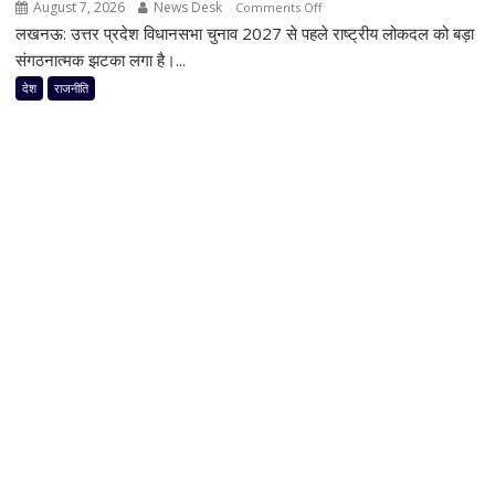
August 7, 2026
News Desk
on
Comments Off
ने
लखनऊ: उत्तर प्रदेश विधानसभा चुनाव 2027 से पहले राष्ट्रीय लोकदल को बड़ा
यूपी
जारी
चुनाव
संगठनात्मक झटका लगा है।...
किया
से
देश
राजनीति
3-
पहले
लाइन
जयंत
व्हिप,
चौधरी
10
को
से
बड़ा
12
झटका,
अगस्त
प्रदेश
तक
अध्यक्ष
सांसदों
डॉ.
की
रामाशीष
मौजूदगी
राय
अनिवार्य
ने
RLD
से
दिया
इस्तीफा