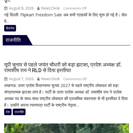
अगस्त
August 8, 2026
News Desk
on
Comments Off
तक
नई दिल्ली: Flipkart Freedom Sale अब सभी ग्राहकों के लिए शुरू हो गई है। सेल
Flipkart
सांसदों
में...
Freedom
की
Sale
बिजनेस
मौजूदगी
में
अनिवार्य
राजनीति
iPhone
पर
बंपर
ऑफर,
यूपी चुनाव से पहले जयंत चौधरी को बड़ा झटका, प्रदेश अध्यक्ष डॉ.
8
रामाशीष राय ने RLD से दिया इस्तीफा
हजार
August 7, 2026
News Desk
on
Comments Off
तक
लखनऊ: उत्तर प्रदेश विधानसभा चुनाव 2027 से पहले राष्ट्रीय लोकदल को बड़ा
यूपी
सस्ता
संगठनात्मक झटका लगा है। पार्टी के उत्तर प्रदेश अध्यक्ष डॉ. रामाशीष राय ने प्रदेश
चुनाव
iPhone
अध्यक्ष पद के साथ-साथ राष्ट्रीय लोकदल की प्राथमिक सदस्यता से भी इस्तीफा दे दिया
से
16;
है। उन्होंने अपना त्यागपत्र पार्टी के राष्ट्रीय नेतृत्व...
पहले
Oppo-
जयंत
देश
राजनीति
Vivo
चौधरी
और
को
Nothing
बड़ा
पर