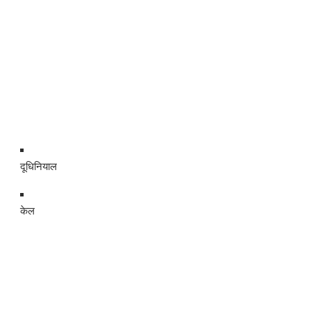
दूधिनियाल
केल