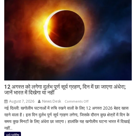
नतीजों
पर
BJP
अध्यक्ष
नितिन
नवीन
का
पहला
रिएक्शन,
आत्ममंथन
का
किया
ऐलान
12 अगस्त को लगेगा दुर्लभ पूर्ण सूर्य ग्रहण, दिन में छा जाएगा अंधेरा;
जानें भारत में दिखेगा या नहीं
August 7, 2026
News Desk
on
Comments Off
नई दिल्ली: खगोलीय घटनाओं में रुचि रखने वालों के लिए 12 अगस्त 2026 बेहद खास
12
रहने वाला है। इस दिन दुर्लभ पूर्ण सूर्य ग्रहण लगेगा, जिसके दौरान कुछ क्षेत्रों में दिन के
अगस्त
समय कुछ मिनटों के लिए अंधेरा छा जाएगा। हालांकि यह खगोलीय घटना भारत में दिखाई
को
नहीं...
लगेगा
दुर्लभ
धर्म/ज्योतिष