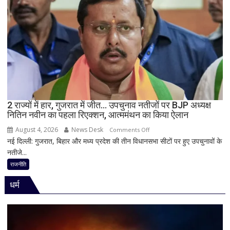
विधानसभा
में
सीएम
योगी
का
बड़ा
बयान,
बोले-
SIT
जांच
2 राज्यों में हार, गुजरात में जीत… उपचुनाव नतीजों पर BJP अध्यक्ष
नितिन नवीन का पहला रिएक्शन, आत्ममंथन का किया ऐलान
में
किसी
August 4, 2026
News Desk
on
Comments Off
साधु-
नई दिल्ली: गुजरात, बिहार और मध्य प्रदेश की तीन विधानसभा सीटों पर हुए उपचुनावों के
2
संत
नतीजे...
राज्यों
की
में
राजनीति
भूमिका
हार,
नहीं
धर्म
गुजरात
मिली
में
जीत…
उपचुनाव