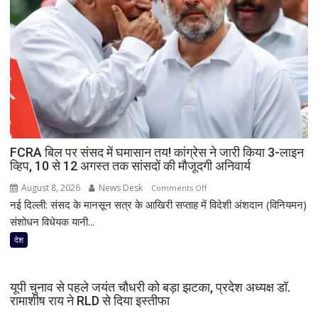
पलटी
बस,
7
लोगों
की
मौत;
11
घायल
FCRA बिल पर संसद में घमासान तय! कांग्रेस ने जारी किया 3-लाइन
व्हिप, 10 से 12 अगस्त तक सांसदों की मौजूदगी अनिवार्य
August 8, 2026
News Desk
on
Comments Off
नई दिल्ली: संसद के मानसून सत्र के आखिरी सप्ताह में विदेशी अंशदान (विनियमन)
FCRA
बिल
संशोधन विधेयक यानी...
पर
देश
संसद
में
घमासान
यूपी चुनाव से पहले जयंत चौधरी को बड़ा झटका, प्रदेश अध्यक्ष डॉ.
तय!
रामाशीष राय ने RLD से दिया इस्तीफा
कांग्रेस