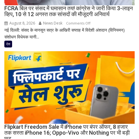
FCRA बिल पर संसद में घमासान तय! कांग्रेस ने जारी किया 3-लाइन
व्हिप, 10 से 12 अगस्त तक सांसदों की मौजूदगी अनिवार्य
August 8, 2026
News Desk
on
Comments Off
नई दिल्ली: संसद के मानसून सत्र के आखिरी सप्ताह में विदेशी अंशदान (विनियमन)
FCRA
संशोधन विधेयक यानी...
बिल
पर
देश
संसद
में
घमासान
तय!
कांग्रेस
ने
जारी
किया
3-
लाइन
व्हिप,
10
Flipkart Freedom Sale में iPhone पर बंपर ऑफर, 8 हजार
तक सस्ता iPhone 16; Oppo-Vivo और Nothing पर भी बड़ी
से
छूट
12