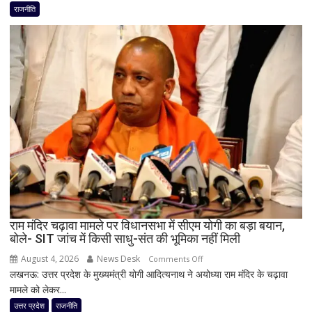
के
राजनीति
लिए
कांग्रेस
का
बड़ा
दांव,
यूपी
में
पूरी
सहप्रभारी
टीम
बदली,
नई
जिम्मेदारियां
घोषित
राम मंदिर चढ़ावा मामले पर विधानसभा में सीएम योगी का बड़ा बयान,
बोले- SIT जांच में किसी साधु-संत की भूमिका नहीं मिली
August 4, 2026
News Desk
on
Comments Off
लखनऊ: उत्तर प्रदेश के मुख्यमंत्री योगी आदित्यनाथ ने अयोध्या राम मंदिर के चढ़ावा
राम
मामले को लेकर...
मंदिर
चढ़ावा
उत्तर प्रदेश
राजनीति