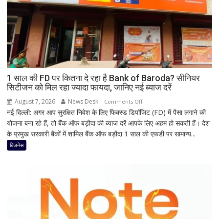
है
मां
काली
का
श्रृंगार?
जानिए
हृदयपीठ
1 साल की FD पर कितना दे रहा है Bank of Baroda? सीनियर
सिटीजन को मिल रहा ज्यादा फायदा, जानिए नई ब्याज दरें
का
धार्मिक
August 7, 2026
News Desk
on
Comments Off
रहस्य
नई दिल्ली: अगर आप सुरक्षित निवेश के लिए फिक्स्ड डिपॉजिट (FD) में पैसा लगाने की
1
योजना बना रहे हैं, तो बैंक ऑफ बड़ौदा की ब्याज दरें आपके लिए अहम हो सकती हैं। देश
साल
के प्रमुख सरकारी बैंकों में शामिल बैंक ऑफ बड़ौदा 1 साल की एफडी पर सामान्य...
की
FD
बिजनेस
पर
कितना
दे
रहा
है
Bank