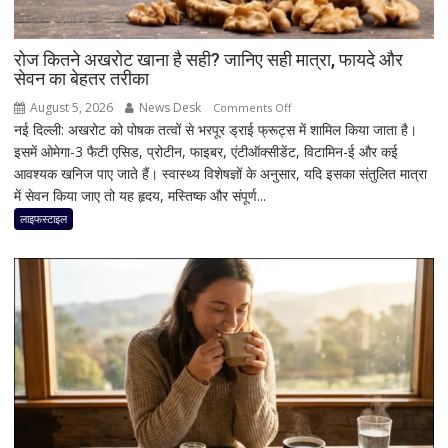
जानिए
बड़े
कारण
रोज कितने अखरोट खाना है सही? जानिए सही मात्रा, फायदे और
सेवन का बेहतर तरीका
और
समाधान
August 5, 2026
News Desk
on
Comments Off
नई दिल्ली: अखरोट को पोषक तत्वों से भरपूर ड्राई फ्रूट्स में शामिल किया जाता है।
रोज
इसमें ओमेगा-3 फैटी एसिड, प्रोटीन, फाइबर, एंटीऑक्सीडेंट, विटामिन-ई और कई
कितने
आवश्यक खनिज पाए जाते हैं। स्वास्थ्य विशेषज्ञों के अनुसार, यदि इसका संतुलित मात्रा
अखरोट
में सेवन किया जाए तो यह हृदय, मस्तिष्क और संपूर्ण...
खाना
है
लाइफस्टाइल
सही?
जानिए
सही
मात्रा,
फायदे
और
सेवन
का
बेहतर
तरीका