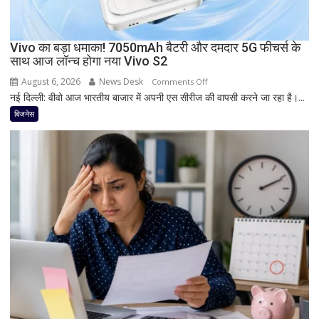
डिस्प्ले
और
Snapdragon
Vivo का बड़ा धमाका! 7050mAh बैटरी और दमदार 5G फीचर्स के
साथ आज लॉन्च होगा नया Vivo S2
प्रोसेसर
से
August 6, 2026
News Desk
on
Comments Off
मचेगी
नई दिल्ली: वीवो आज भारतीय बाजार में अपनी एस सीरीज की वापसी करने जा रहा है।...
Vivo
धूम
का
बिजनेस
बड़ा
धमाका!
7050mAh
बैटरी
और
दमदार
5G
फीचर्स
के
साथ
आज
लॉन्च
होगा