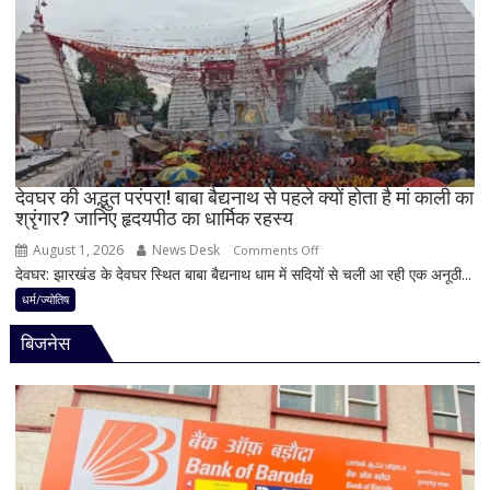
के
से
बन
पहले
रहे
जान
योग
लें
ये
4
अहम
नियम,
देवघर की अद्भुत परंपरा! बाबा बैद्यनाथ से पहले क्यों होता है मां काली का
श्रृंगार? जानिए हृदयपीठ का धार्मिक रहस्य
तभी
पूर्ण
August 1, 2026
News Desk
on
Comments Off
मानी
देवघर: झारखंड के देवघर स्थित बाबा बैद्यनाथ धाम में सदियों से चली आ रही एक अनूठी...
देवघर
जाती
की
धर्म/ज्योतिष
है
अद्भुत
भगवान
बिजनेस
परंपरा!
शिव
बाबा
की
बैद्यनाथ
पूजा
से
पहले
क्यों
होता