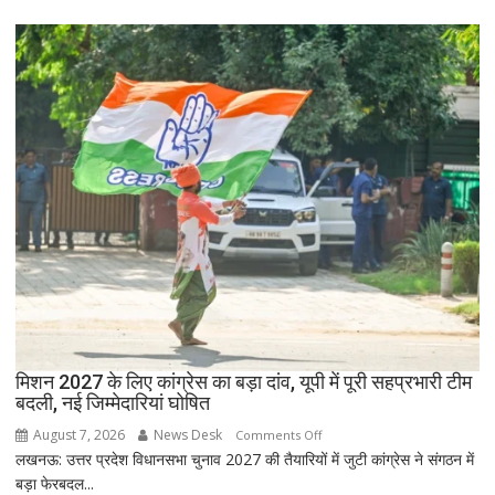
चौधरी
लिए
को
हाई
बड़ा
अलर्ट
झटका,
प्रदेश
अध्यक्ष
डॉ.
रामाशीष
राय
ने
RLD
से
दिया
इस्तीफा
मिशन 2027 के लिए कांग्रेस का बड़ा दांव, यूपी में पूरी सहप्रभारी टीम
बदली, नई जिम्मेदारियां घोषित
August 7, 2026
News Desk
on
Comments Off
लखनऊ: उत्तर प्रदेश विधानसभा चुनाव 2027 की तैयारियों में जुटी कांग्रेस ने संगठन में
मिशन
बड़ा फेरबदल...
2027