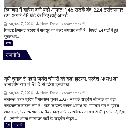
की
मौत,
हिमाचल में बारिश बनी बड़ी आफत! 145 सड़कें बंद, 224 ट्रांसफार्मर
ठप, अगले 48 घंटे के लिए हाई अलर्ट
कई
घायल
August 7, 2026
News Desk
on
Comments Off
शिमला: हिमाचल प्रदेश में मानसून का कहर लगातार जारी है। पिछले 24 घंटों में हुई
हिमाचल
मूसलाधार...
में
बारिश
राज्य
बनी
राजनीति
बड़ी
आफत!
145
सड़कें
यूपी चुनाव से पहले जयंत चौधरी को बड़ा झटका, प्रदेश अध्यक्ष डॉ.
बंद,
रामाशीष राय ने RLD से दिया इस्तीफा
224
August 7, 2026
News Desk
on
Comments Off
ट्रांसफार्मर
लखनऊ: उत्तर प्रदेश विधानसभा चुनाव 2027 से पहले राष्ट्रीय लोकदल को बड़ा
यूपी
ठप,
संगठनात्मक झटका लगा है। पार्टी के उत्तर प्रदेश अध्यक्ष डॉ. रामाशीष राय ने प्रदेश
चुनाव
अगले
अध्यक्ष पद के साथ-साथ राष्ट्रीय लोकदल की प्राथमिक सदस्यता से भी इस्तीफा दे दिया
से
48
है। उन्होंने अपना त्यागपत्र पार्टी के राष्ट्रीय नेतृत्व...
पहले
घंटे
जयंत
देश
राजनीति
के