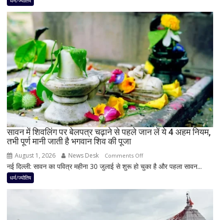
धर्म/ज्योतिष
बाद
बनेगा
बुध-
शनि
का
नवपंचम
योग,
इन
3
राशियों
पर
रह
सावन में शिवलिंग पर बेलपत्र चढ़ाने से पहले जान लें ये 4 अहम नियम,
तभी पूर्ण मानी जाती है भगवान शिव की पूजा
सकती
है
August 1, 2026
News Desk
on
Comments Off
शुभ
नई दिल्ली: सावन का पवित्र महीना 30 जुलाई से शुरू हो चुका है और पहला सावन...
सावन
प्रभाव,
में
धर्म/ज्योतिष
करियर
शिवलिंग
और
पर
धन
बेलपत्र
लाभ
चढ़ाने