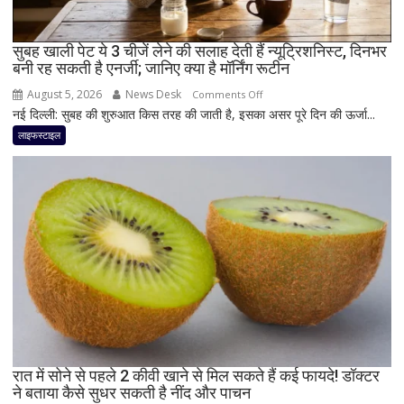
सुबह खाली पेट ये 3 चीजें लेने की सलाह देती हैं न्यूट्रिशनिस्ट, दिनभर
बनी रह सकती है एनर्जी; जानिए क्या है मॉर्निंग रूटीन
August 5, 2026
News Desk
on
Comments Off
नई दिल्ली: सुबह की शुरुआत किस तरह की जाती है, इसका असर पूरे दिन की ऊर्जा...
सुबह
खाली
लाइफस्टाइल
पेट
ये
3
चीजें
लेने
की
सलाह
देती
हैं
न्यूट्रिशनिस्ट,
दिनभर
बनी
रात में सोने से पहले 2 कीवी खाने से मिल सकते हैं कई फायदे! डॉक्टर
ने बताया कैसे सुधर सकती है नींद और पाचन
रह