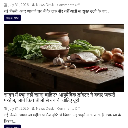
सकती
July 31, 2026
News Desk
on
Comments Off
है
नई दिल्ली: अगर आपको रात में देर तक नींद नहीं आती या सुबह उठने के बाद...
रात
एनर्जी;
में
लाइफस्टाइल
जानिए
सोने
क्या
से
है
पहले
मॉर्निंग
2
रूटीन
कीवी
खाने
से
मिल
सकते
हैं
कई
फायदे!
सावन में क्या नहीं खाना चाहिए? आयुर्वेदिक डॉक्टर ने बताए जरूरी
डॉक्टर
परहेज, जानें किन चीजों से बनानी चाहिए दूरी
ने
July 31, 2026
News Desk
on
Comments Off
बताया
नई दिल्ली: सावन का महीना धार्मिक दृष्टि से जितना महत्वपूर्ण माना जाता है, स्वास्थ्य के
सावन
कैसे
लिहाज...
में
सुधर
क्या
लाइफस्टाइल