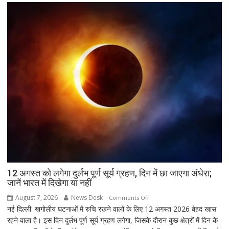
जीत…
उपचुनाव
नतीजों
पर
BJP
अध्यक्ष
नितिन
नवीन
का
पहला
रिएक्शन,
आत्ममंथन
का
किया
ऐलान
12 अगस्त को लगेगा दुर्लभ पूर्ण सूर्य ग्रहण, दिन में छा जाएगा अंधेरा;
जानें भारत में दिखेगा या नहीं
August 7, 2026
News Desk
on
Comments Off
नई दिल्ली: खगोलीय घटनाओं में रुचि रखने वालों के लिए 12 अगस्त 2026 बेहद खास
12
रहने वाला है। इस दिन दुर्लभ पूर्ण सूर्य ग्रहण लगेगा, जिसके दौरान कुछ क्षेत्रों में दिन के
अगस्त