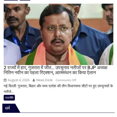
मामले
पर
विधानसभा
में
सीएम
योगी
का
बड़ा
बयान,
बोले-
SIT
जांच
2 राज्यों में हार, गुजरात में जीत… उपचुनाव नतीजों पर BJP अध्यक्ष
नितिन नवीन का पहला रिएक्शन, आत्ममंथन का किया ऐलान
में
किसी
August 4, 2026
News Desk
on
Comments Off
साधु-
नई दिल्ली: गुजरात, बिहार और मध्य प्रदेश की तीन विधानसभा सीटों पर हुए उपचुनावों के
2
संत
नतीजे...
राज्यों
की
में
राजनीति
भूमिका
हार,
नहीं
धर्म
गुजरात
मिली
में