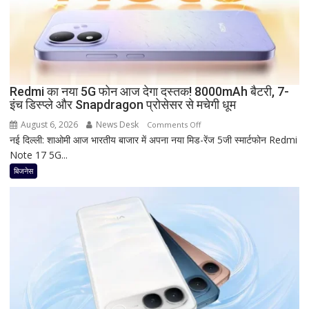
of
Baroda?
सीनियर
सिटीजन
को
मिल
Redmi का नया 5G फोन आज देगा दस्तक! 8000mAh बैटरी, 7-
रहा
इंच डिस्प्ले और Snapdragon प्रोसेसर से मचेगी धूम
ज्यादा
फायदा,
August 6, 2026
News Desk
on
Comments Off
जानिए
नई दिल्ली: शाओमी आज भारतीय बाजार में अपना नया मिड-रेंज 5जी स्मार्टफोन Redmi
Redmi
नई
Note 17 5G...
का
ब्याज
नया
बिजनेस
दरें
5G
फोन
आज
देगा
दस्तक!
8000mAh
बैटरी,
7-
इंच