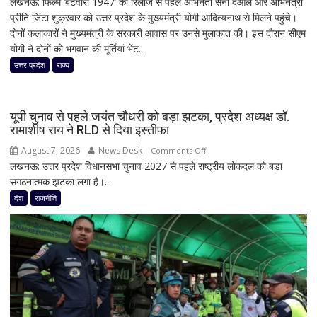
लखनऊ: फिल्म ‘बंटवारा 1947’ की रिलीज से पहले अभिनेता सनी देओल और अभिनेत्री
सनी
प्रीति जिंटा शुक्रवार को उत्तर प्रदेश के मुख्यमंत्री योगी आदित्यनाथ से मिलने पहुंचे।
देओल-
दोनों कलाकारों ने मुख्यमंत्री के सरकारी आवास पर उनसे मुलाकात की। इस दौरान सीएम
प्रीति
योगी ने दोनों को भगवान की मूर्तियां भेंट...
जिंटा
ने
उत्तर प्रदेश
राज्य
सीएम
योगी
से
यूपी चुनाव से पहले जयंत चौधरी को बड़ा झटका, प्रदेश अध्यक्ष डॉ.
की
रामाशीष राय ने RLD से दिया इस्तीफा
मुलाकात,
August 7, 2026
News Desk
on
Comments Off
‘बंटवारा
लखनऊ: उत्तर प्रदेश विधानसभा चुनाव 2027 से पहले राष्ट्रीय लोकदल को बड़ा
यूपी
1947’
संगठनात्मक झटका लगा है।...
चुनाव
के
से
देश
राजनीति
प्रमोशन
पहले
में
जयंत
कही
चौधरी
दिल
को
की
बड़ा
बात
झटका,
प्रदेश