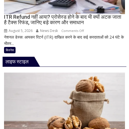
नया
Vivo
ITR Refund नहीं आया? प्रोसेस्ड होने के बाद भी क्यों अटक जाता
S2
है टैक्स रिफंड, जानिए बड़े कारण और समाधान
August 5, 2026
News Desk
on
Comments Off
नेशनल डेस्क: आयकर रिटर्न (ITR) दाखिल करने के बाद कई करदाताओं को 24 घंटे के
ITR
भीतर...
Refund
नहीं
बिजनेस
आया?
लाइफ स्टाइल
प्रोसेस्ड
होने
के
बाद
भी
क्यों
अटक
जाता
है
टैक्स
रिफंड,