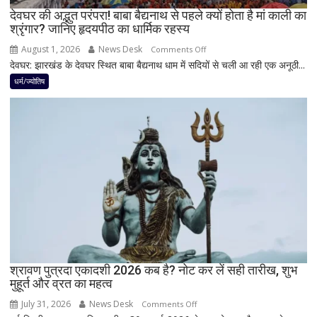
नियम,
देवघर की अद्भुत परंपरा! बाबा बैद्यनाथ से पहले क्यों होता है मां काली का
श्रृंगार? जानिए हृदयपीठ का धार्मिक रहस्य
तभी
पूर्ण
August 1, 2026
News Desk
on
Comments Off
मानी
देवघर: झारखंड के देवघर स्थित बाबा बैद्यनाथ धाम में सदियों से चली आ रही एक अनूठी...
देवघर
जाती
की
धर्म/ज्योतिष
है
अद्भुत
भगवान
परंपरा!
शिव
बाबा
की
बैद्यनाथ
पूजा
से
पहले
क्यों
होता
है
मां
काली
का
श्रावण पुत्रदा एकादशी 2026 कब है? नोट कर लें सही तारीख, शुभ
मुहूर्त और व्रत का महत्व
श्रृंगार?
जानिए
July 31, 2026
News Desk
on
Comments Off
हृदयपीठ