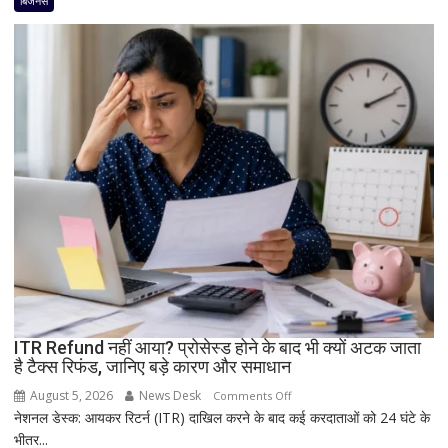
बिजनेस
बड़ा
धमाका!
7050mAh
बैटरी
और
दमदार
5G
फीचर्स
के
साथ
आज
लॉन्च
होगा
नया
Vivo
ITR Refund नहीं आया? प्रोसेस्ड होने के बाद भी क्यों अटक जाता
S2
है टैक्स रिफंड, जानिए बड़े कारण और समाधान
August 5, 2026
News Desk
on
Comments Off
नेशनल डेस्क: आयकर रिटर्न (ITR) दाखिल करने के बाद कई करदाताओं को 24 घंटे के
ITR
भीतर...
Refund