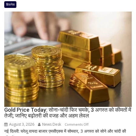
नहीं
बिजनेस
आया?
प्रोसेस्ड
होने
के
बाद
भी
क्यों
अटक
जाता
है
टैक्स
रिफंड,
जानिए
बड़े
कारण
Gold Price Today: सोना-चांदी फिर चमके, 3 अगस्त को कीमतों में
और
तेजी; जानिए बढ़ोतरी की वजह और अहम लेवल
समाधान
August 3, 2026
News Desk
on
Comments Off
नई दिल्ली: घरेलू वायदा बाजार एमसीएक्स में सोमवार, 3 अगस्त को सोने और चांदी की
Gold