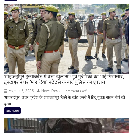
हर
साल
18
करोड़
की
दान
चोरी
का
दावा,
राज
ठाकरे
ने
शाहजहांपुर हत्याकांड में बड़ा खुलासा! पूर्व प्रेमिका का भाई गिरफ्तार,
इंस्टाग्राम पर ‘मार दिया’ स्टेटस के बाद पुलिस का एक्शन
राम
मंदिर
August 6, 2026
News Desk
on
Comments Off
का
शाहजहांपुर: उत्तर प्रदेश के शाहजहांपुर जिले के कांट कस्बे में हिंदू युवक गौतम मौर्य की
शाहजहांपुर
भी
हत्या...
हत्याकांड
किया
में
उत्तर प्रदेश
जिक्र,
बड़ा
पीएम
खुलासा!
मोदी
पूर्व