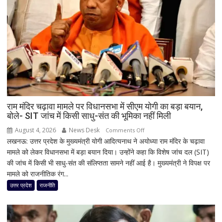
और
पूर्वोत्तर
तक
आज
मूसलाधार
बारिश,
जानिए
दिल्ली
समेत
देशभर
राम मंदिर चढ़ावा मामले पर विधानसभा में सीएम योगी का बड़ा बयान,
बोले- SIT जांच में किसी साधु-संत की भूमिका नहीं मिली
का
मौसम
August 4, 2026
News Desk
on
Comments Off
लखनऊ: उत्तर प्रदेश के मुख्यमंत्री योगी आदित्यनाथ ने अयोध्या राम मंदिर के चढ़ावा
राम
मामले को लेकर विधानसभा में बड़ा बयान दिया। उन्होंने कहा कि विशेष जांच दल (SIT)
मंदिर
की जांच में किसी भी साधु-संत की संलिप्तता सामने नहीं आई है। मुख्यमंत्री ने विपक्ष पर
चढ़ावा
मामले को राजनीतिक रंग...
मामले
पर
उत्तर प्रदेश
राजनीति
विधानसभा
में
सीएम