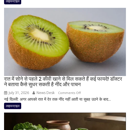
खाली
लाइफस्टाइल
पेट
ये
3
चीजें
लेने
की
सलाह
देती
हैं
न्यूट्रिशनिस्ट,
दिनभर
बनी
रात में सोने से पहले 2 कीवी खाने से मिल सकते हैं कई फायदे! डॉक्टर
ने बताया कैसे सुधर सकती है नींद और पाचन
रह
सकती
July 31, 2026
News Desk
on
Comments Off
है
नई दिल्ली: अगर आपको रात में देर तक नींद नहीं आती या सुबह उठने के बाद...
रात
एनर्जी;
में
लाइफस्टाइल
जानिए
सोने
क्या
से
है
पहले
मॉर्निंग