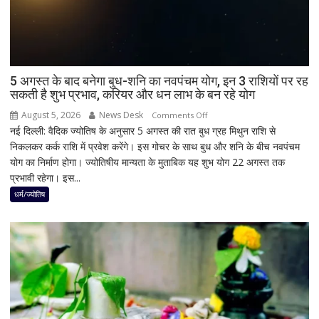
ने
बचाई
साख;
3
उपचुनावों
5 अगस्त के बाद बनेगा बुध-शनि का नवपंचम योग, इन 3 राशियों पर रह
सकती है शुभ प्रभाव, करियर और धन लाभ के बन रहे योग
के
नतीजों
August 5, 2026
News Desk
on
Comments Off
ने
नई दिल्ली: वैदिक ज्योतिष के अनुसार 5 अगस्त की रात बुध ग्रह मिथुन राशि से
5
बढ़ाई
निकलकर कर्क राशि में प्रवेश करेंगे। इस गोचर के साथ बुध और शनि के बीच नवपंचम
अगस्त
सियासी
योग का निर्माण होगा। ज्योतिषीय मान्यता के मुताबिक यह शुभ योग 22 अगस्त तक
के
हलचल
प्रभावी रहेगा। इस...
बाद
बनेगा
धर्म/ज्योतिष
बुध-
शनि
का
नवपंचम
योग,
इन
3
राशियों