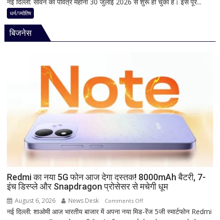
नई दिल्ली: सावन का पवित्र महीना 30 जुलाई 2026 से शुरू हो चुका है। इस पूरे...
श्रावण
का
पुत्रदा
धर्म/ज्योतिष
धार्मिक
एकादशी
रहस्य
बिजनेस
2026
कब
है?
नोट
कर
लें
सही
तारीख,
शुभ
मुहूर्त
और
व्रत
का
महत्व
Redmi का नया 5G फोन आज देगा दस्तक! 8000mAh बैटरी, 7-
इंच डिस्प्ले और Snapdragon प्रोसेसर से मचेगी धूम
August 6, 2026
News Desk
on
Comments Off
नई दिल्ली: शाओमी आज भारतीय बाजार में अपना नया मिड-रेंज 5जी स्मार्टफोन Redmi
Redmi