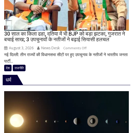
में
हलचल,
BJP
को
दी
30 साल का किला ढहा, दतिया में भी BJP को बड़ा झटका, गुजरात ने
खुली
बचाई साख; 3 उपचुनावों के नतीजों ने बढ़ाई सियासी हलचल
चेतावनी;
August 3, 2026
News Desk
on
JDU
Comments Off
नई दिल्ली: तीन राज्यों की विधानसभा सीटों पर हुए उपचुनाव के नतीजों ने भारतीय जनता
30
ने
पार्टी...
साल
भी
का
सुनाई
देश
राजनीति
किला
खरी-
धर्म
ढहा,
खरी
दतिया
में
भी
BJP
को
बड़ा
झटका,
गुजरात