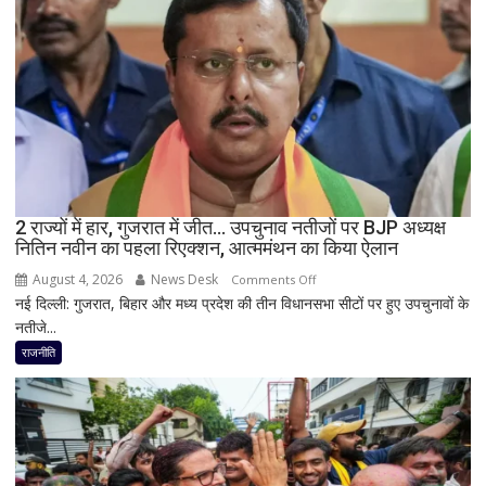
योगी
का
बड़ा
बयान,
बोले-
SIT
जांच
में
किसी
2 राज्यों में हार, गुजरात में जीत… उपचुनाव नतीजों पर BJP अध्यक्ष
साधु-
नितिन नवीन का पहला रिएक्शन, आत्ममंथन का किया ऐलान
संत
की
August 4, 2026
News Desk
on
Comments Off
भूमिका
नई दिल्ली: गुजरात, बिहार और मध्य प्रदेश की तीन विधानसभा सीटों पर हुए उपचुनावों के
2
नहीं
नतीजे...
राज्यों
मिली
में
राजनीति
हार,
गुजरात
में
जीत…
उपचुनाव