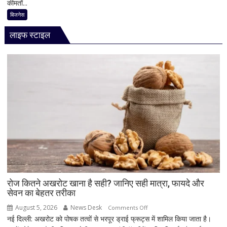
कीमतों...
Price
Today:
बिजनेस
सोना-
लाइफ स्टाइल
चांदी
फिर
चमके,
3
अगस्त
को
कीमतों
में
तेजी;
जानिए
बढ़ोतरी
की
वजह
और
रोज कितने अखरोट खाना है सही? जानिए सही मात्रा, फायदे और
सेवन का बेहतर तरीका
अहम
लेवल
August 5, 2026
News Desk
on
Comments Off
नई दिल्ली: अखरोट को पोषक तत्वों से भरपूर ड्राई फ्रूट्स में शामिल किया जाता है।
रोज