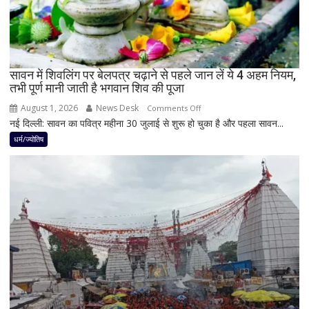
पर
रह
सकती
है
सावन में शिवलिंग पर बेलपत्र चढ़ाने से पहले जान लें ये 4 अहम नियम,
शुभ
तभी पूर्ण मानी जाती है भगवान शिव की पूजा
प्रभाव,
करियर
August 1, 2026
News Desk
on
Comments Off
और
नई दिल्ली: सावन का पवित्र महीना 30 जुलाई से शुरू हो चुका है और पहला सावन...
सावन
धन
में
धर्म/ज्योतिष
लाभ
शिवलिंग
के
पर
बन
बेलपत्र
रहे
चढ़ाने
योग
से
पहले
जान
लें
ये
4
अहम