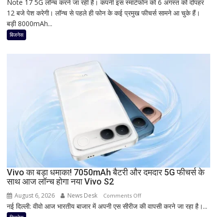
Note 17 5G लॉन्च करने जा रही है। कंपनी इस स्मार्टफोन को 6 अगस्त को दोपहर
का
12 बजे पेश करेगी। लॉन्च से पहले ही फोन के कई प्रमुख फीचर्स सामने आ चुके हैं।
नया
बड़ी 8000mAh...
5G
फोन
बिजनेस
आज
देगा
दस्तक!
8000mAh
बैटरी,
7-
इंच
डिस्प्ले
और
Snapdragon
प्रोसेसर
से
Vivo का बड़ा धमाका! 7050mAh बैटरी और दमदार 5G फीचर्स के
मचेगी
साथ आज लॉन्च होगा नया Vivo S2
धूम
August 6, 2026
News Desk
on
Comments Off
नई दिल्ली: वीवो आज भारतीय बाजार में अपनी एस सीरीज की वापसी करने जा रहा है।...
Vivo
का