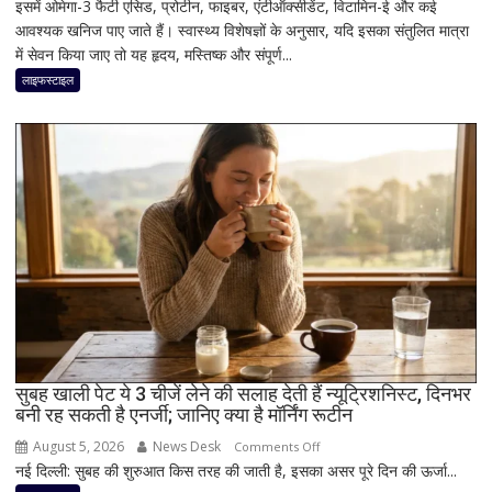
इसमें ओमेगा-3 फैटी एसिड, प्रोटीन, फाइबर, एंटीऑक्सीडेंट, विटामिन-ई और कई
कितने
आवश्यक खनिज पाए जाते हैं। स्वास्थ्य विशेषज्ञों के अनुसार, यदि इसका संतुलित मात्रा
अखरोट
में सेवन किया जाए तो यह हृदय, मस्तिष्क और संपूर्ण...
खाना
है
लाइफस्टाइल
सही?
जानिए
सही
मात्रा,
फायदे
और
सेवन
का
बेहतर
तरीका
सुबह खाली पेट ये 3 चीजें लेने की सलाह देती हैं न्यूट्रिशनिस्ट, दिनभर
बनी रह सकती है एनर्जी; जानिए क्या है मॉर्निंग रूटीन
August 5, 2026
News Desk
on
Comments Off
नई दिल्ली: सुबह की शुरुआत किस तरह की जाती है, इसका असर पूरे दिन की ऊर्जा...
सुबह