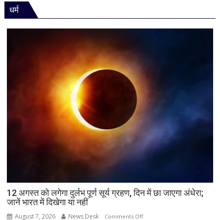
धर्म
पर
विधानसभा
में
सीएम
योगी
का
बड़ा
बयान,
बोले-
SIT
जांच
में
किसी
साधु-
संत
की
भूमिका
12 अगस्त को लगेगा दुर्लभ पूर्ण सूर्य ग्रहण, दिन में छा जाएगा अंधेरा;
नहीं
जानें भारत में दिखेगा या नहीं
मिली
August 7, 2026
News Desk
on
Comments Off