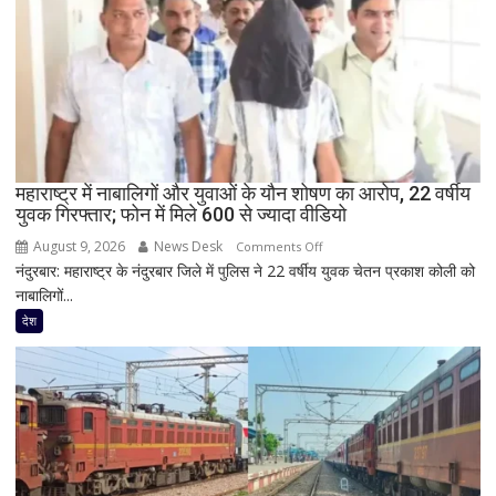
सियासी
संदेश,
मंच
पर
RLD
नेताओं
के
साथ
महाराष्ट्र में नाबालिगों और युवाओं के यौन शोषण का आरोप, 22 वर्षीय
युवक गिरफ्तार; फोन में मिले 600 से ज्यादा वीडियो
दिखी
2027
August 9, 2026
News Desk
on
Comments Off
की
नंदुरबार: महाराष्ट्र के नंदुरबार जिले में पुलिस ने 22 वर्षीय युवक चेतन प्रकाश कोली को
महाराष्ट्र
झलक
नाबालिगों...
में
नाबालिगों
देश
और
युवाओं
के
यौन
शोषण
का
आरोप,