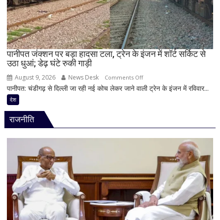
22
वर्षीय
युवक
गिरफ्तार;
फोन
पानीपत जंक्शन पर बड़ा हादसा टला, ट्रेन के इंजन में शॉर्ट सर्किट से
उठा धुआं; डेढ़ घंटे रुकी गाड़ी
में
मिले
August 9, 2026
News Desk
on
Comments Off
600
पानीपत: चंडीगढ़ से दिल्ली जा रही नई कोच लेकर जाने वाली ट्रेन के इंजन में रविवार...
पानीपत
से
जंक्शन
देश
ज्यादा
पर
वीडियो
राजनीति
बड़ा
हादसा
टला,
ट्रेन
के
इंजन
में
शॉर्ट
सर्किट
से