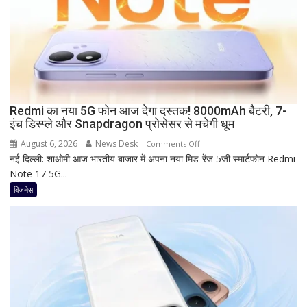
रहा
है
Bank
of
Baroda?
सीनियर
सिटीजन
को
Redmi का नया 5G फोन आज देगा दस्तक! 8000mAh बैटरी, 7-
इंच डिस्प्ले और Snapdragon प्रोसेसर से मचेगी धूम
मिल
रहा
August 6, 2026
News Desk
on
Comments Off
ज्यादा
नई दिल्ली: शाओमी आज भारतीय बाजार में अपना नया मिड-रेंज 5जी स्मार्टफोन Redmi
Redmi
फायदा,
Note 17 5G...
का
जानिए
नया
बिजनेस
नई
5G
ब्याज
फोन
दरें
आज
देगा
दस्तक!
8000mAh
बैटरी,