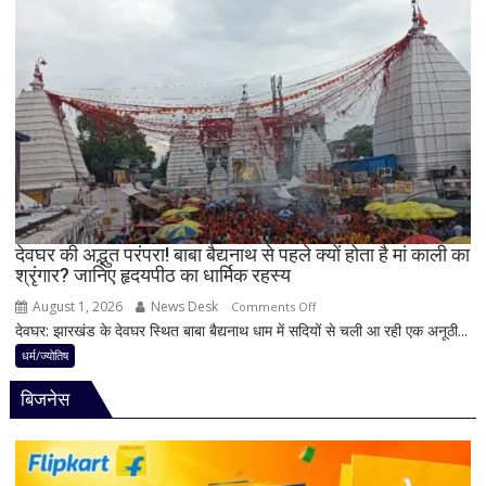
और
पर
धन
बेलपत्र
लाभ
चढ़ाने
के
से
बन
पहले
रहे
जान
योग
लें
ये
4
अहम
नियम,
देवघर की अद्भुत परंपरा! बाबा बैद्यनाथ से पहले क्यों होता है मां काली का
श्रृंगार? जानिए हृदयपीठ का धार्मिक रहस्य
तभी
पूर्ण
August 1, 2026
News Desk
on
Comments Off
मानी
देवघर: झारखंड के देवघर स्थित बाबा बैद्यनाथ धाम में सदियों से चली आ रही एक अनूठी...
देवघर
जाती
की
धर्म/ज्योतिष
है
अद्भुत
भगवान
बिजनेस
परंपरा!
शिव
बाबा
की
बैद्यनाथ
पूजा
से