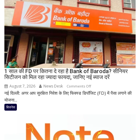
ऑफर,
8
हजार
तक
सस्ता
iPhone
16;
Oppo-
Vivo
और
1 साल की FD पर कितना दे रहा है Bank of Baroda? सीनियर
Nothing
सिटीजन को मिल रहा ज्यादा फायदा, जानिए नई ब्याज दरें
पर
भी
August 7, 2026
News Desk
on
Comments Off
बड़ी
नई दिल्ली: अगर आप सुरक्षित निवेश के लिए फिक्स्ड डिपॉजिट (FD) में पैसा लगाने की
1
छूट
योजना...
साल
की
बिजनेस
FD
पर
कितना
दे