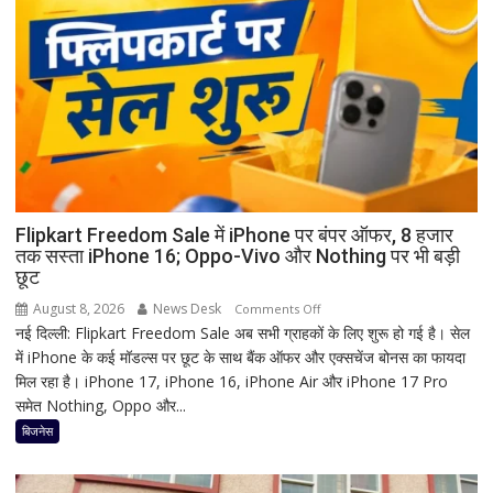
पहले
क्यों
होता
है
मां
काली
का
श्रृंगार?
जानिए
हृदयपीठ
Flipkart Freedom Sale में iPhone पर बंपर ऑफर, 8 हजार
तक सस्ता iPhone 16; Oppo-Vivo और Nothing पर भी बड़ी
का
छूट
धार्मिक
रहस्य
August 8, 2026
News Desk
on
Comments Off
नई दिल्ली: Flipkart Freedom Sale अब सभी ग्राहकों के लिए शुरू हो गई है। सेल
Flipkart
में iPhone के कई मॉडल्स पर छूट के साथ बैंक ऑफर और एक्सचेंज बोनस का फायदा
Freedom
मिल रहा है। iPhone 17, iPhone 16, iPhone Air और iPhone 17 Pro
Sale
समेत Nothing, Oppo और...
में
iPhone
बिजनेस
पर
बंपर