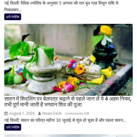
नई दिल्ली: वैदिक ज्योतिष के अनुसार 5 अगस्त की रात बुध ग्रह मिथुन राशि से
5
निकलकर...
अगस्त
के
धर्म/ज्योतिष
बाद
बनेगा
बुध-
शनि
का
नवपंचम
योग,
इन
3
राशियों
पर
रह
सावन में शिवलिंग पर बेलपत्र चढ़ाने से पहले जान लें ये 4 अहम नियम,
तभी पूर्ण मानी जाती है भगवान शिव की पूजा
सकती
है
August 1, 2026
News Desk
on
Comments Off
शुभ
नई दिल्ली: सावन का पवित्र महीना 30 जुलाई से शुरू हो चुका है और पहला सावन...
सावन
प्रभाव,
में
धर्म/ज्योतिष
करियर
शिवलिंग