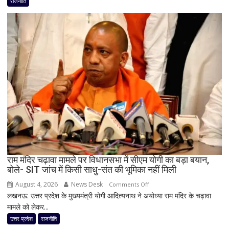
राजनीति
लिए
कांग्रेस
का
बड़ा
दांव,
यूपी
में
पूरी
सहप्रभारी
टीम
बदली,
नई
जिम्मेदारियां
घोषित
राम मंदिर चढ़ावा मामले पर विधानसभा में सीएम योगी का बड़ा बयान,
बोले- SIT जांच में किसी साधु-संत की भूमिका नहीं मिली
August 4, 2026
News Desk
on
Comments Off
लखनऊ: उत्तर प्रदेश के मुख्यमंत्री योगी आदित्यनाथ ने अयोध्या राम मंदिर के चढ़ावा
राम
मामले को लेकर...
मंदिर
चढ़ावा
उत्तर प्रदेश
राजनीति
मामले