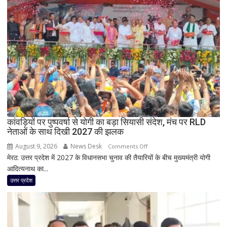
आग
का
तांडव,
20
हजार
लोग
बेघर;
‘जैसे
बम
फटा
कांवड़ियों पर पुष्पवर्षा से योगी का बड़ा सियासी संदेश, मंच पर RLD
हो’
नेताओं के साथ दिखी 2027 की झलक
August 9, 2026
News Desk
on
Comments Off
मेरठ: उत्तर प्रदेश में 2027 के विधानसभा चुनाव की तैयारियों के बीच मुख्यमंत्री योगी
कांवड़ियों
आदित्यनाथ का...
पर
पुष्पवर्षा
उत्तर प्रदेश
से
योगी
का
बड़ा