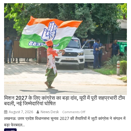
पहले
सभी
जयंत
8
चौधरी
सांसद,
को
डीलिमिटेशन
बड़ा
बिल
झटका,
के
प्रदेश
बीच
अध्यक्ष
बढ़ी
डॉ.
सियासी
रामाशीष
अटकलें
राय
ने
RLD
से
दिया
मिशन 2027 के लिए कांग्रेस का बड़ा दांव, यूपी में पूरी सहप्रभारी टीम
इस्तीफा
बदली, नई जिम्मेदारियां घोषित
August 7, 2026
News Desk
on
Comments Off
लखनऊ: उत्तर प्रदेश विधानसभा चुनाव 2027 की तैयारियों में जुटी कांग्रेस ने संगठन में
मिशन
बड़ा फेरबदल...
2027
के