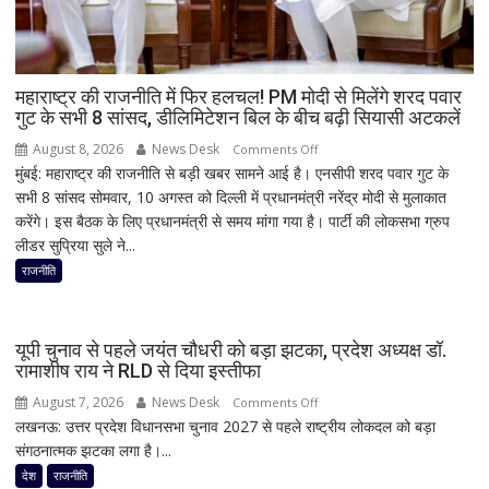
उठा
धुआं;
डेढ़
घंटे
महाराष्ट्र की राजनीति में फिर हलचल! PM मोदी से मिलेंगे शरद पवार
गुट के सभी 8 सांसद, डीलिमिटेशन बिल के बीच बढ़ी सियासी अटकलें
रुकी
गाड़ी
August 8, 2026
News Desk
on
Comments Off
मुंबई: महाराष्ट्र की राजनीति से बड़ी खबर सामने आई है। एनसीपी शरद पवार गुट के
महाराष्ट्र
सभी 8 सांसद सोमवार, 10 अगस्त को दिल्ली में प्रधानमंत्री नरेंद्र मोदी से मुलाकात
की
करेंगे। इस बैठक के लिए प्रधानमंत्री से समय मांगा गया है। पार्टी की लोकसभा ग्रुप
राजनीति
लीडर सुप्रिया सुले ने...
में
फिर
राजनीति
हलचल!
PM
मोदी
यूपी चुनाव से पहले जयंत चौधरी को बड़ा झटका, प्रदेश अध्यक्ष डॉ.
से
रामाशीष राय ने RLD से दिया इस्तीफा
मिलेंगे
August 7, 2026
News Desk
on
Comments Off
शरद
लखनऊ: उत्तर प्रदेश विधानसभा चुनाव 2027 से पहले राष्ट्रीय लोकदल को बड़ा
यूपी
पवार
संगठनात्मक झटका लगा है।...
चुनाव
गुट
से
देश
राजनीति
के