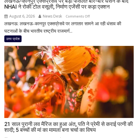
लखनऊ-कानपुर एक्सप्रेसवे पर बड़ा फैसला! बार-बार धंसने के बाद
के
NHAI ने रोकी टोल वसूली, निर्माण एजेंसी पर कड़ा एक्शन
बाद
पुलिस
August 6, 2026
News Desk
on
Comments Off
का
लखनऊ: लखनऊ-कानपुर एक्सप्रेसवे पर लगातार सामने आ रही धंसाव की
लखनऊ-
एक्शन
कानपुर
घटनाओं के बीच भारतीय राष्ट्रीय राजमार्ग...
एक्सप्रेसवे
उत्तर प्रदेश
पर
बड़ा
फैसला!
बार-
बार
धंसने
के
बाद
NHAI
ने
रोकी
टोल
21 साल पुरानी लव मैरिज का हुआ अंत, पति ने प्रेमी से कराई पत्नी की
वसूली,
शादी; 5 बच्चों की मां का मामला बना चर्चा का विषय
निर्माण
एजेंसी