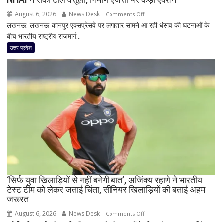
जानिए
August 6, 2026
News Desk
on
Comments Off
दिल्ली
लखनऊ: लखनऊ-कानपुर एक्सप्रेसवे पर लगातार सामने आ रही धंसाव की घटनाओं के
लखनऊ-
समेत
बीच भारतीय राष्ट्रीय राजमार्ग...
कानपुर
देशभर
एक्सप्रेसवे
उत्तर प्रदेश
का
पर
मौसम
बड़ा
फैसला!
बार-
बार
धंसने
के
बाद
NHAI
ने
रोकी
टोल
‘सिर्फ युवा खिलाड़ियों से नहीं बनेगी बात’, अजिंक्य रहाणे ने भारतीय
टेस्ट टीम को लेकर जताई चिंता, सीनियर खिलाड़ियों की बताई अहम
वसूली,
जरूरत
निर्माण
एजेंसी
August 6, 2026
News Desk
on
Comments Off
पर