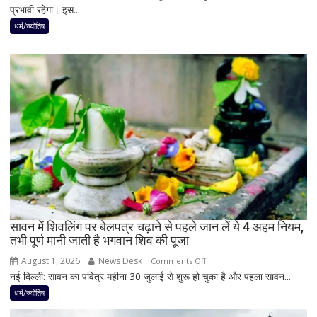
हलचल
प्रभावी रहेगा। इस...
बाद
बनेगा
धर्म/ज्योतिष
बुध-
शनि
का
नवपंचम
योग,
इन
3
राशियों
पर
रह
सकती
है
सावन में शिवलिंग पर बेलपत्र चढ़ाने से पहले जान लें ये 4 अहम नियम,
शुभ
तभी पूर्ण मानी जाती है भगवान शिव की पूजा
प्रभाव,
करियर
August 1, 2026
News Desk
on
Comments Off
और
नई दिल्ली: सावन का पवित्र महीना 30 जुलाई से शुरू हो चुका है और पहला सावन...
सावन
धन
में
धर्म/ज्योतिष
लाभ
शिवलिंग