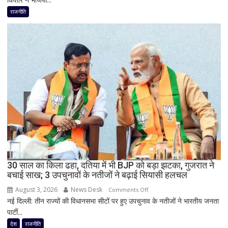
किया
प्रशांत
राजनीति
ऐलान
किशोर
की
ऐतिहासिक
जीत
से
बिहार
की
राजनीति
में
हलचल,
BJP
को
दी
30 साल का किला ढहा, दतिया में भी BJP को बड़ा झटका, गुजरात ने
खुली
बचाई साख; 3 उपचुनावों के नतीजों ने बढ़ाई सियासी हलचल
चेतावनी;
August 3, 2026
News Desk
on
JDU
Comments Off
नई दिल्ली: तीन राज्यों की विधानसभा सीटों पर हुए उपचुनाव के नतीजों ने भारतीय जनता
30
ने
पार्टी...
साल
भी
का
सुनाई
देश
राजनीति