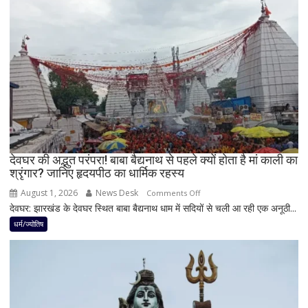
के
पर
बन
बेलपत्र
रहे
चढ़ाने
योग
से
पहले
जान
लें
ये
4
अहम
नियम,
देवघर की अद्भुत परंपरा! बाबा बैद्यनाथ से पहले क्यों होता है मां काली का
श्रृंगार? जानिए हृदयपीठ का धार्मिक रहस्य
तभी
पूर्ण
August 1, 2026
News Desk
on
Comments Off
मानी
देवघर: झारखंड के देवघर स्थित बाबा बैद्यनाथ धाम में सदियों से चली आ रही एक अनूठी...
देवघर
जाती
की
धर्म/ज्योतिष
है
अद्भुत
भगवान
परंपरा!
शिव
बाबा
की
बैद्यनाथ
पूजा
से