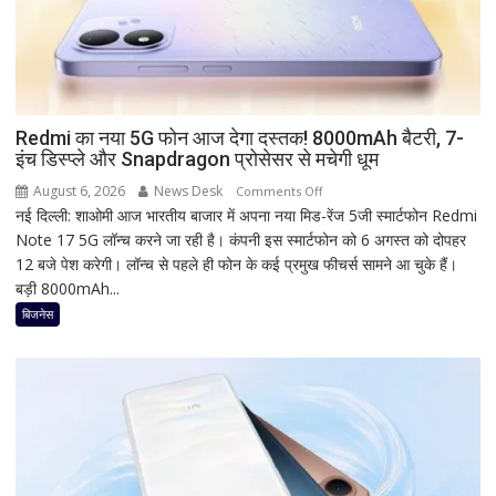
शुभ
मुहूर्त
और
व्रत
का
महत्व
Redmi का नया 5G फोन आज देगा दस्तक! 8000mAh बैटरी, 7-
इंच डिस्प्ले और Snapdragon प्रोसेसर से मचेगी धूम
August 6, 2026
News Desk
on
Comments Off
नई दिल्ली: शाओमी आज भारतीय बाजार में अपना नया मिड-रेंज 5जी स्मार्टफोन Redmi
Redmi
Note 17 5G लॉन्च करने जा रही है। कंपनी इस स्मार्टफोन को 6 अगस्त को दोपहर
का
12 बजे पेश करेगी। लॉन्च से पहले ही फोन के कई प्रमुख फीचर्स सामने आ चुके हैं।
नया
बड़ी 8000mAh...
5G
फोन
बिजनेस
आज
देगा
दस्तक!
8000mAh
बैटरी,
7-
इंच