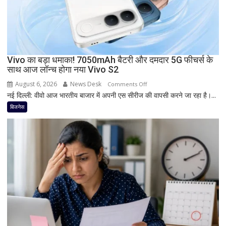
डिस्प्ले
और
Snapdragon
प्रोसेसर
से
Vivo का बड़ा धमाका! 7050mAh बैटरी और दमदार 5G फीचर्स के
मचेगी
साथ आज लॉन्च होगा नया Vivo S2
धूम
August 6, 2026
News Desk
on
Comments Off
नई दिल्ली: वीवो आज भारतीय बाजार में अपनी एस सीरीज की वापसी करने जा रहा है।...
Vivo
का
बिजनेस
बड़ा
धमाका!
7050mAh
बैटरी
और
दमदार
5G
फीचर्स
के
साथ