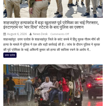
शाहजहांपुर हत्याकांड में बड़ा खुलासा! पूर्व प्रेमिका का भाई गिरफ्तार,
इंस्टाग्राम पर ‘मार दिया’ स्टेटस के बाद पुलिस का एक्शन
August 6, 2026
News Desk
on
Comments Off
शाहजहांपुर: उत्तर प्रदेश के शाहजहांपुर जिले के कांट कस्बे में हिंदू युवक गौतम मौर्य की
शाहजहांपुर
हत्या के मामले में पुलिस ने एक और बड़ी कार्रवाई की है। जांच के दौरान पुलिस ने मृतक
हत्याकांड
की पूर्व प्रेमिका के भाई अश्विनी कुमार को हत्या की साजिश रचने के आरोप में...
में
बड़ा
उत्तर प्रदेश
खुलासा!
पूर्व
प्रेमिका
का
भाई
गिरफ्तार,
इंस्टाग्राम
पर
‘मार