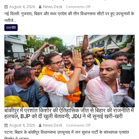
की
August 4, 2026
News Desk
on
Comments Off
भूमिका
नई दिल्ली: गुजरात, बिहार और मध्य प्रदेश की तीन विधानसभा सीटों पर हुए उपचुनावों के
2
नहीं
नतीजे...
राज्यों
मिली
में
राजनीति
हार,
गुजरात
में
जीत…
उपचुनाव
नतीजों
पर
BJP
अध्यक्ष
नितिन
नवीन
का
बांकीपुर में प्रशांत किशोर की ऐतिहासिक जीत से बिहार की राजनीति में
हलचल, BJP को दी खुली चेतावनी; JDU ने भी सुनाई खरी-खरी
पहला
रिएक्शन,
August 4, 2026
News Desk
on
Comments Off
आत्ममंथन
पटना: बिहार के बांकीपुर विधानसभा उपचुनाव में जन सुराज पार्टी के संस्थापक प्रशांत
बांकीपुर
का
किशोर ने भाजपा...
में