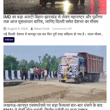
दिया’
स्टेटस
के
IMD का बड़ा अलर्ट! बिहार-झारखंड से लेकर महाराष्ट्र और पूर्वोत्तर
बाद
तक आज मूसलाधार बारिश, जानिए दिल्ली समेत देशभर का मौसम
पुलिस
का
August 6, 2026
News Desk
on
Comments Off
एक्शन
नई दिल्ली: देशभर में मानसून एक बार फिर पूरी तरह सक्रिय हो गया है। भारत मौसम...
IMD
का
मनोरंजन
बड़ा
अलर्ट!
बिहार-
झारखंड
से
लेकर
महाराष्ट्र
और
पूर्वोत्तर
तक
आज
मूसलाधार
लखनऊ-कानपुर एक्सप्रेसवे पर बड़ा फैसला! बार-बार धंसने के बाद
NHAI ने रोकी टोल वसूली, निर्माण एजेंसी पर कड़ा एक्शन
बारिश,