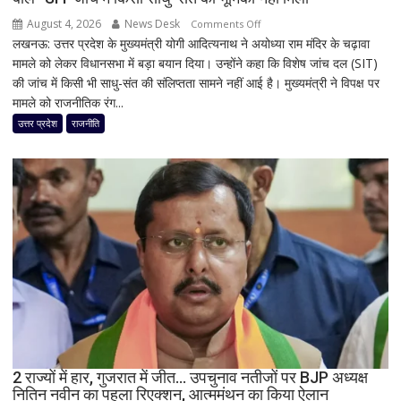
अहम
August 4, 2026
News Desk
on
Comments Off
जरूरत
लखनऊ: उत्तर प्रदेश के मुख्यमंत्री योगी आदित्यनाथ ने अयोध्या राम मंदिर के चढ़ावा
राम
मामले को लेकर विधानसभा में बड़ा बयान दिया। उन्होंने कहा कि विशेष जांच दल (SIT)
मंदिर
की जांच में किसी भी साधु-संत की संलिप्तता सामने नहीं आई है। मुख्यमंत्री ने विपक्ष पर
चढ़ावा
मामले को राजनीतिक रंग...
मामले
पर
उत्तर प्रदेश
राजनीति
विधानसभा
में
सीएम
योगी
का
बड़ा
बयान,
बोले-
SIT
जांच
में
किसी
2 राज्यों में हार, गुजरात में जीत… उपचुनाव नतीजों पर BJP अध्यक्ष
साधु-
नितिन नवीन का पहला रिएक्शन, आत्ममंथन का किया ऐलान
संत