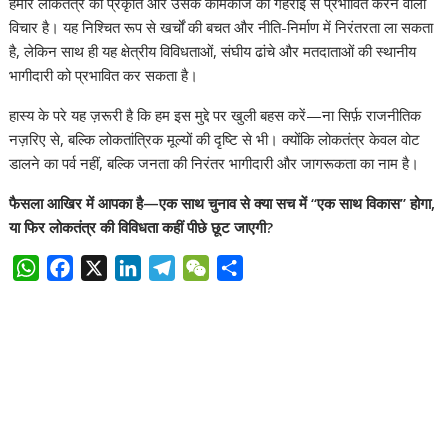
हमारे लोकतंत्र की प्रकृति और उसके कामकाज को गहराई से प्रभावित करने वाला
विचार है। यह निश्चित रूप से खर्चों की बचत और नीति-निर्माण में निरंतरता ला सकता
है, लेकिन साथ ही यह क्षेत्रीय विविधताओं, संघीय ढांचे और मतदाताओं की स्थानीय
भागीदारी को प्रभावित कर सकता है।
हास्य के परे यह ज़रूरी है कि हम इस मुद्दे पर खुली बहस करें—ना सिर्फ़ राजनीतिक
नज़रिए से, बल्कि लोकतांत्रिक मूल्यों की दृष्टि से भी। क्योंकि लोकतंत्र केवल वोट
डालने का पर्व नहीं, बल्कि जनता की निरंतर भागीदारी और जागरूकता का नाम है।
फैसला आखिर में आपका है—एक साथ चुनाव से क्या सच में “एक साथ विकास” होगा,
या फिर लोकतंत्र की विविधता कहीं पीछे छूट जाएगी?
W
F
X
L
T
W
S
h
a
i
e
e
h
a
c
n
l
C
a
t
e
k
e
h
r
s
b
e
g
a
e
A
o
d
r
t
p
o
I
a