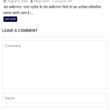
August 6, 2026
News Desk
on
Comments Off
पर
संत कबीरनगर: उत्तर प्रदेश के संत कबीरनगर जिले से एक अनोखा पारिवारिक
21
कड़ा
साल
मामला सामने आया है।...
एक्शन
पुरानी
उत्तर प्रदेश
लव
मैरिज
LEAVE A COMMENT
का
हुआ
अंत,
पति
ने
प्रेमी
से
कराई
पत्नी
की
शादी;
5
बच्चों
की
मां