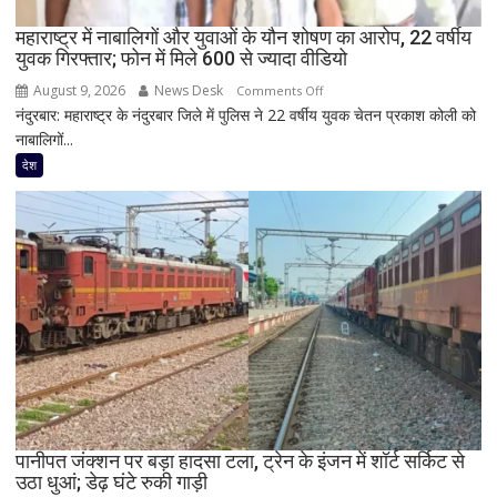
के
साथ
महाराष्ट्र में नाबालिगों और युवाओं के यौन शोषण का आरोप, 22 वर्षीय
युवक गिरफ्तार; फोन में मिले 600 से ज्यादा वीडियो
दिखी
2027
August 9, 2026
News Desk
on
Comments Off
की
नंदुरबार: महाराष्ट्र के नंदुरबार जिले में पुलिस ने 22 वर्षीय युवक चेतन प्रकाश कोली को
महाराष्ट्र
झलक
नाबालिगों...
में
नाबालिगों
देश
और
युवाओं
के
यौन
शोषण
का
आरोप,
22
वर्षीय
युवक
गिरफ्तार;
फोन
पानीपत जंक्शन पर बड़ा हादसा टला, ट्रेन के इंजन में शॉर्ट सर्किट से
उठा धुआं; डेढ़ घंटे रुकी गाड़ी
में