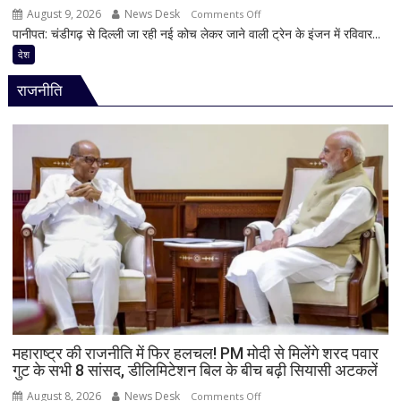
मिले
August 9, 2026
News Desk
on
Comments Off
600
पानीपत: चंडीगढ़ से दिल्ली जा रही नई कोच लेकर जाने वाली ट्रेन के इंजन में रविवार...
पानीपत
से
जंक्शन
देश
ज्यादा
पर
वीडियो
राजनीति
बड़ा
हादसा
टला,
ट्रेन
के
इंजन
में
शॉर्ट
सर्किट
से
उठा
धुआं;
डेढ़
घंटे
महाराष्ट्र की राजनीति में फिर हलचल! PM मोदी से मिलेंगे शरद पवार
गुट के सभी 8 सांसद, डीलिमिटेशन बिल के बीच बढ़ी सियासी अटकलें
रुकी
गाड़ी
August 8, 2026
News Desk
on
Comments Off