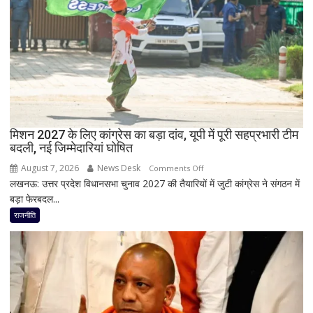
बीच
अध्यक्ष
बढ़ी
डॉ.
सियासी
रामाशीष
अटकलें
राय
ने
RLD
से
दिया
मिशन 2027 के लिए कांग्रेस का बड़ा दांव, यूपी में पूरी सहप्रभारी टीम
इस्तीफा
बदली, नई जिम्मेदारियां घोषित
August 7, 2026
News Desk
on
Comments Off
लखनऊ: उत्तर प्रदेश विधानसभा चुनाव 2027 की तैयारियों में जुटी कांग्रेस ने संगठन में
मिशन
बड़ा फेरबदल...
2027
के
राजनीति
लिए
कांग्रेस
का
बड़ा
दांव,
यूपी