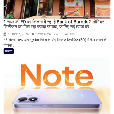
Oppo-
Vivo
और
1 साल की FD पर कितना दे रहा है Bank of Baroda? सीनियर
Nothing
सिटीजन को मिल रहा ज्यादा फायदा, जानिए नई ब्याज दरें
पर
भी
August 7, 2026
News Desk
on
Comments Off
बड़ी
नई दिल्ली: अगर आप सुरक्षित निवेश के लिए फिक्स्ड डिपॉजिट (FD) में पैसा लगाने की
1
छूट
योजना...
साल
की
बिजनेस
FD
पर
कितना
दे
रहा
है
Bank
of
Baroda?
सीनियर
सिटीजन