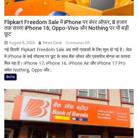
का
श्रृंगार?
जानिए
हृदयपीठ
Flipkart Freedom Sale में iPhone पर बंपर ऑफर, 8 हजार
तक सस्ता iPhone 16; Oppo-Vivo और Nothing पर भी बड़ी
का
छूट
धार्मिक
रहस्य
August 8, 2026
News Desk
on
Comments Off
नई दिल्ली: Flipkart Freedom Sale अब सभी ग्राहकों के लिए शुरू हो गई है। सेल
Flipkart
में iPhone के कई मॉडल्स पर छूट के साथ बैंक ऑफर और एक्सचेंज बोनस का फायदा
Freedom
मिल रहा है। iPhone 17, iPhone 16, iPhone Air और iPhone 17 Pro
Sale
समेत Nothing, Oppo और...
में
iPhone
बिजनेस
पर
बंपर
ऑफर,
8
हजार
तक
सस्ता
iPhone
16;