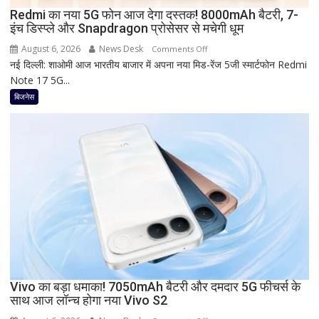
को
Redmi का नया 5G फोन आज देगा दस्तक! 8000mAh बैटरी, 7-
इंच डिस्प्ले और Snapdragon प्रोसेसर से मचेगी धूम
मिल
रहा
August 6, 2026
News Desk
on
Comments Off
ज्यादा
नई दिल्ली: शाओमी आज भारतीय बाजार में अपना नया मिड-रेंज 5जी स्मार्टफोन Redmi
Redmi
फायदा,
Note 17 5G...
का
जानिए
नया
बिजनेस
नई
5G
ब्याज
फोन
दरें
आज
देगा
दस्तक!
8000mAh
बैटरी,
7-
इंच
डिस्प्ले
और
Snapdragon
Vivo का बड़ा धमाका! 7050mAh बैटरी और दमदार 5G फीचर्स के
साथ आज लॉन्च होगा नया Vivo S2
प्रोसेसर
से