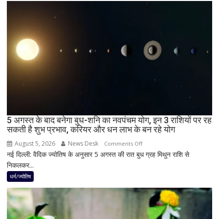
सूर्य
ग्रहण,
दिन
में
छा
जाएगा
अंधेरा;
जानें
भारत
में
दिखेगा
5 अगस्त के बाद बनेगा बुध-शनि का नवपंचम योग, इन 3 राशियों पर रह
या
सकती है शुभ प्रभाव, करियर और धन लाभ के बन रहे योग
नहीं
August 5, 2026
News Desk
on
Comments Off
नई दिल्ली: वैदिक ज्योतिष के अनुसार 5 अगस्त की रात बुध ग्रह मिथुन राशि से
5
निकलकर...
अगस्त
के
धर्म/ज्योतिष
बाद
बनेगा
बुध-
शनि