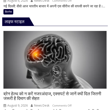
August 6, 2026
News Desk
on
Comments Off
मचेगी
नई दिल्ली: वीवो आज भारतीय बाजार में अपनी एस सीरीज की वापसी करने जा रहा है।...
Vivo
धूम
का
बिजनेस
बड़ा
लाइफ स्टाइल
धमाका!
7050mAh
बैटरी
और
दमदार
5G
फीचर्स
के
साथ
आज
लॉन्च
होगा
नया
Vivo
ब्रेन हेल्थ को न करें नजरअंदाज, एक्सपर्ट से जानें क्यों दिल जितनी
जरूरी है दिमाग की सेहत
S2
August 9, 2026
News Desk
on
Comments Off