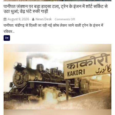
फोन
पानीपत जंक्शन पर बड़ा हादसा टला, ट्रेन के इंजन में शॉर्ट सर्किट से
में
उठा धुआं; डेढ़ घंटे रुकी गाड़ी
मिले
600
August 9, 2026
News Desk
on
Comments Off
से
पानीपत: चंडीगढ़ से दिल्ली जा रही नई कोच लेकर जाने वाली ट्रेन के इंजन में
पानीपत
ज्यादा
जंक्शन
रविवार...
वीडियो
पर
देश
बड़ा
हादसा
टला,
ट्रेन
के
इंजन
में
शॉर्ट
सर्किट
से
उठा
धुआं;
डेढ़
घंटे