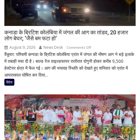
कनाडा के ब्रिटिश कोलंबिया में जंगल की आग का तांडव, 20 हजार
लोग बेघर; ‘जैसे बम फटा हो’
August 9, 2026
News Desk
on
Comments Off
वैंकूवर: पश्चिमी कनाडा के ब्रिटिश कोलंबिया प्रांत में जंगल की भीषण आग ने बड़े इलाके
कनाडा
में तबाही मचा दी है। बाल्ड रेंज वाइल्डफायर रातोंरात दोगुनी होकर करीब 9,500
के
हेक्टेयर क्षेत्र में फैल गई। आग की भयावह स्थिति को देखते हुए शनिवार को प्रांत में
ब्रिटिश
आपातकाल घोषित कर दिया...
कोलंबिया
में
विदेश
जंगल
की
आग
का
तांडव,
20
हजार
लोग