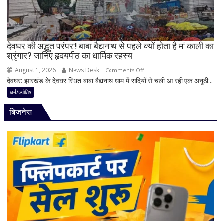
ये
4
अहम
नियम,
देवघर की अद्भुत परंपरा! बाबा बैद्यनाथ से पहले क्यों होता है मां काली का
श्रृंगार? जानिए हृदयपीठ का धार्मिक रहस्य
तभी
पूर्ण
August 1, 2026
News Desk
on
Comments Off
मानी
देवघर: झारखंड के देवघर स्थित बाबा बैद्यनाथ धाम में सदियों से चली आ रही एक अनूठी...
देवघर
जाती
की
धर्म/ज्योतिष
है
अद्भुत
भगवान
बिजनेस
परंपरा!
शिव
बाबा
की
बैद्यनाथ
पूजा
से
पहले
क्यों
होता
है
मां
काली