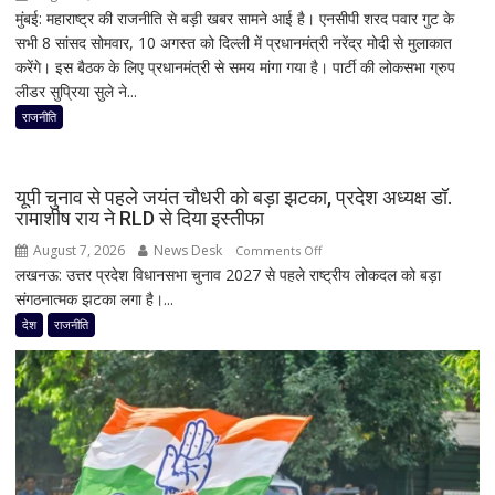
मुंबई: महाराष्ट्र की राजनीति से बड़ी खबर सामने आई है। एनसीपी शरद पवार गुट के
महाराष्ट्र
सभी 8 सांसद सोमवार, 10 अगस्त को दिल्ली में प्रधानमंत्री नरेंद्र मोदी से मुलाकात
की
करेंगे। इस बैठक के लिए प्रधानमंत्री से समय मांगा गया है। पार्टी की लोकसभा ग्रुप
राजनीति
लीडर सुप्रिया सुले ने...
में
फिर
राजनीति
हलचल!
PM
मोदी
यूपी चुनाव से पहले जयंत चौधरी को बड़ा झटका, प्रदेश अध्यक्ष डॉ.
से
रामाशीष राय ने RLD से दिया इस्तीफा
मिलेंगे
August 7, 2026
News Desk
on
Comments Off
शरद
लखनऊ: उत्तर प्रदेश विधानसभा चुनाव 2027 से पहले राष्ट्रीय लोकदल को बड़ा
यूपी
पवार
संगठनात्मक झटका लगा है।...
चुनाव
गुट
से
देश
राजनीति
के
पहले
सभी
जयंत
8
चौधरी
सांसद,
को
डीलिमिटेशन
बड़ा
बिल
झटका,
के
प्रदेश