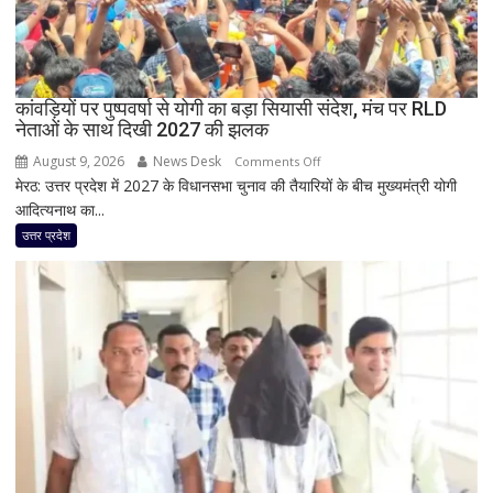
बेघर;
‘जैसे
बम
फटा
कांवड़ियों पर पुष्पवर्षा से योगी का बड़ा सियासी संदेश, मंच पर RLD
हो’
नेताओं के साथ दिखी 2027 की झलक
August 9, 2026
News Desk
on
Comments Off
मेरठ: उत्तर प्रदेश में 2027 के विधानसभा चुनाव की तैयारियों के बीच मुख्यमंत्री योगी
कांवड़ियों
आदित्यनाथ का...
पर
पुष्पवर्षा
उत्तर प्रदेश
से
योगी
का
बड़ा
सियासी
संदेश,
मंच
पर
RLD
नेताओं