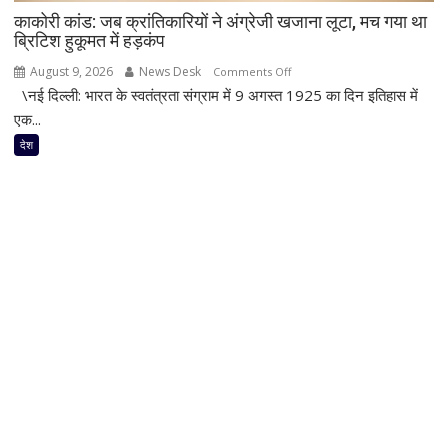
काकोरी कांड: जब क्रांतिकारियों ने अंग्रेजी खजाना लूटा, मच गया था
रुकी
ब्रिटिश हुकूमत में हड़कंप
गाड़ी
August 9, 2026
News Desk
on
Comments Off
\नई दिल्ली: भारत के स्वतंत्रता संग्राम में 9 अगस्त 1925 का दिन इतिहास में
काकोरी
कांड:
एक...
जब
देश
क्रांतिकारियों
ने
अंग्रेजी
खजाना
लूटा,
मच
गया
था
ब्रिटिश
हुकूमत
में
हड़कंप