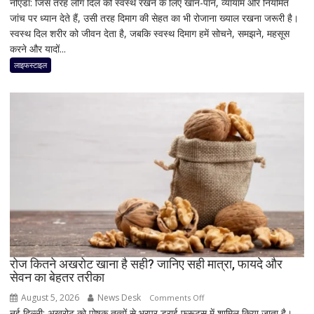
नोएडा: जिस तरह लोग दिल को स्वस्थ रखने के लिए खान-पान, व्यायाम और नियमित
ब्रेन
जांच पर ध्यान देते हैं, उसी तरह दिमाग की सेहत का भी रोजाना ख्याल रखना जरूरी है।
हेल्थ
स्वस्थ दिल शरीर को जीवन देता है, जबकि स्वस्थ दिमाग हमें सोचने, समझने, महसूस
को
करने और यादों...
न
करें
लाइफस्टाइल
नजरअंदाज,
एक्सपर्ट
से
जानें
क्यों
दिल
जितनी
जरूरी
है
दिमाग
की
सेहत
रोज कितने अखरोट खाना है सही? जानिए सही मात्रा, फायदे और
सेवन का बेहतर तरीका
August 5, 2026
News Desk
on
Comments Off
नई दिल्ली: अखरोट को पोषक तत्वों से भरपूर ड्राई फ्रूट्स में शामिल किया जाता है।
रोज