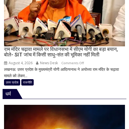
में
पूरी
सहप्रभारी
टीम
बदली,
नई
जिम्मेदारियां
घोषित
राम मंदिर चढ़ावा मामले पर विधानसभा में सीएम योगी का बड़ा बयान,
बोले- SIT जांच में किसी साधु-संत की भूमिका नहीं मिली
August 4, 2026
News Desk
on
Comments Off
लखनऊ: उत्तर प्रदेश के मुख्यमंत्री योगी आदित्यनाथ ने अयोध्या राम मंदिर के चढ़ावा
राम
मामले को लेकर...
मंदिर
चढ़ावा
उत्तर प्रदेश
राजनीति
मामले
धर्म
पर
विधानसभा
में
सीएम
योगी
का