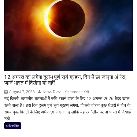
बड़ा
बयान,
बोले-
SIT
जांच
में
किसी
साधु-
संत
की
भूमिका
12 अगस्त को लगेगा दुर्लभ पूर्ण सूर्य ग्रहण, दिन में छा जाएगा अंधेरा;
नहीं
जानें भारत में दिखेगा या नहीं
मिली
August 7, 2026
News Desk
on
Comments Off
नई दिल्ली: खगोलीय घटनाओं में रुचि रखने वालों के लिए 12 अगस्त 2026 बेहद खास
12
रहने वाला है। इस दिन दुर्लभ पूर्ण सूर्य ग्रहण लगेगा, जिसके दौरान कुछ क्षेत्रों में दिन के
अगस्त
समय कुछ मिनटों के लिए अंधेरा छा जाएगा। हालांकि यह खगोलीय घटना भारत में दिखाई
को
नहीं...
लगेगा
दुर्लभ
धर्म/ज्योतिष
पूर्ण