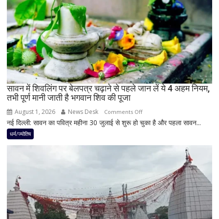
का
नवपंचम
योग,
इन
3
राशियों
पर
रह
सावन में शिवलिंग पर बेलपत्र चढ़ाने से पहले जान लें ये 4 अहम नियम,
तभी पूर्ण मानी जाती है भगवान शिव की पूजा
सकती
है
August 1, 2026
News Desk
on
Comments Off
शुभ
नई दिल्ली: सावन का पवित्र महीना 30 जुलाई से शुरू हो चुका है और पहला सावन...
सावन
प्रभाव,
में
धर्म/ज्योतिष
करियर
शिवलिंग
और
पर
धन
बेलपत्र
लाभ
चढ़ाने
के
से
बन
पहले
रहे
जान
योग
लें