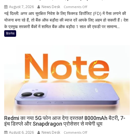
धार्मिक
August 7, 2026
News Desk
on
Comments Off
रहस्य
नई दिल्ली: अगर आप सुरक्षित निवेश के लिए फिक्स्ड डिपॉजिट (FD) में पैसा लगाने की
1
योजना बना रहे हैं, तो बैंक ऑफ बड़ौदा की ब्याज दरें आपके लिए अहम हो सकती हैं। देश
साल
के प्रमुख सरकारी बैंकों में शामिल बैंक ऑफ बड़ौदा 1 साल की एफडी पर सामान्य...
की
FD
बिजनेस
पर
कितना
दे
रहा
है
Bank
of
Baroda?
सीनियर
सिटीजन
को
मिल
Redmi का नया 5G फोन आज देगा दस्तक! 8000mAh बैटरी, 7-
रहा
इंच डिस्प्ले और Snapdragon प्रोसेसर से मचेगी धूम
ज्यादा
फायदा,
August 6, 2026
News Desk
on
Comments Off