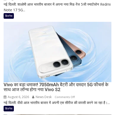
जानिए
नई दिल्ली: शाओमी आज भारतीय बाजार में अपना नया मिड-रेंज 5जी स्मार्टफोन Redmi
Redmi
नई
Note 17 5G...
का
ब्याज
नया
बिजनेस
दरें
5G
फोन
आज
देगा
दस्तक!
8000mAh
बैटरी,
7-
इंच
डिस्प्ले
और
Snapdragon
Vivo का बड़ा धमाका! 7050mAh बैटरी और दमदार 5G फीचर्स के
साथ आज लॉन्च होगा नया Vivo S2
प्रोसेसर
से
August 6, 2026
News Desk
on
Comments Off
मचेगी
नई दिल्ली: वीवो आज भारतीय बाजार में अपनी एस सीरीज की वापसी करने जा रहा है।...
Vivo
धूम
का
बिजनेस
बड़ा