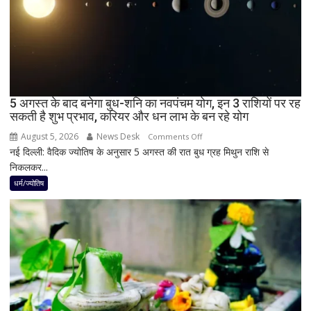
जाएगा
अंधेरा;
जानें
भारत
में
दिखेगा
5 अगस्त के बाद बनेगा बुध-शनि का नवपंचम योग, इन 3 राशियों पर रह
या
सकती है शुभ प्रभाव, करियर और धन लाभ के बन रहे योग
नहीं
August 5, 2026
News Desk
on
Comments Off
नई दिल्ली: वैदिक ज्योतिष के अनुसार 5 अगस्त की रात बुध ग्रह मिथुन राशि से
5
निकलकर...
अगस्त
के
धर्म/ज्योतिष
बाद
बनेगा
बुध-
शनि
का
नवपंचम
योग,
इन