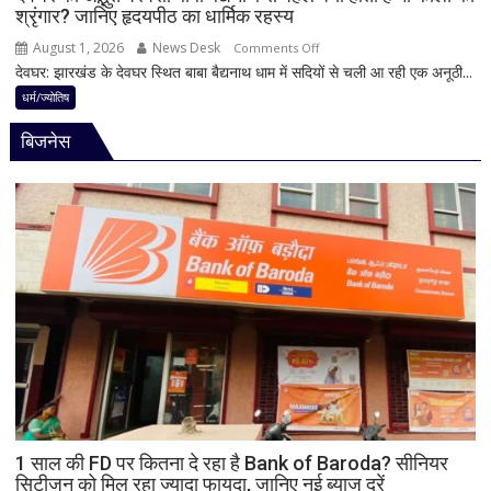
श्रृंगार? जानिए हृदयपीठ का धार्मिक रहस्य
तभी
पूर्ण
August 1, 2026
News Desk
on
Comments Off
मानी
देवघर: झारखंड के देवघर स्थित बाबा बैद्यनाथ धाम में सदियों से चली आ रही एक अनूठी...
देवघर
जाती
की
धर्म/ज्योतिष
है
अद्भुत
भगवान
बिजनेस
परंपरा!
शिव
बाबा
की
बैद्यनाथ
पूजा
से
पहले
क्यों
होता
है
मां
काली
का
श्रृंगार?
जानिए
हृदयपीठ
1 साल की FD पर कितना दे रहा है Bank of Baroda? सीनियर
सिटीजन को मिल रहा ज्यादा फायदा, जानिए नई ब्याज दरें
का