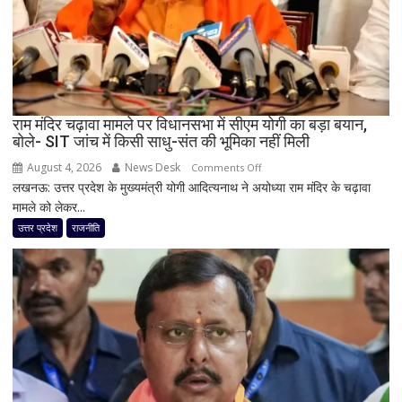
पूरी
सहप्रभारी
टीम
बदली,
नई
जिम्मेदारियां
घोषित
राम मंदिर चढ़ावा मामले पर विधानसभा में सीएम योगी का बड़ा बयान,
बोले- SIT जांच में किसी साधु-संत की भूमिका नहीं मिली
August 4, 2026
News Desk
on
Comments Off
लखनऊ: उत्तर प्रदेश के मुख्यमंत्री योगी आदित्यनाथ ने अयोध्या राम मंदिर के चढ़ावा
राम
मामले को लेकर...
मंदिर
चढ़ावा
उत्तर प्रदेश
राजनीति
मामले
पर
विधानसभा
में
सीएम
योगी
का
बड़ा