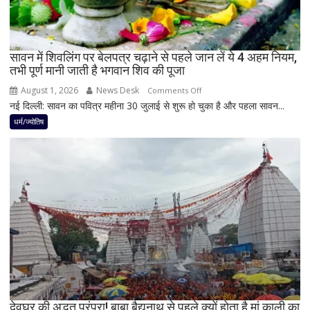
3
राशियों
पर
रह
सावन में शिवलिंग पर बेलपत्र चढ़ाने से पहले जान लें ये 4 अहम नियम,
तभी पूर्ण मानी जाती है भगवान शिव की पूजा
सकती
है
August 1, 2026
News Desk
on
Comments Off
शुभ
नई दिल्ली: सावन का पवित्र महीना 30 जुलाई से शुरू हो चुका है और पहला सावन...
सावन
प्रभाव,
में
धर्म/ज्योतिष
करियर
शिवलिंग
और
पर
धन
बेलपत्र
लाभ
चढ़ाने
के
से
बन
पहले
रहे
जान
योग
लें
ये
4
अहम
नियम,
देवघर की अद्भुत परंपरा! बाबा बैद्यनाथ से पहले क्यों होता है मां काली का