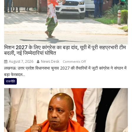
ने
RLD
से
दिया
इस्तीफा
मिशन 2027 के लिए कांग्रेस का बड़ा दांव, यूपी में पूरी सहप्रभारी टीम
बदली, नई जिम्मेदारियां घोषित
August 7, 2026
News Desk
on
Comments Off
लखनऊ: उत्तर प्रदेश विधानसभा चुनाव 2027 की तैयारियों में जुटी कांग्रेस ने संगठन में
मिशन
बड़ा फेरबदल...
2027
के
राजनीति
लिए
कांग्रेस
का
बड़ा
दांव,
यूपी
में