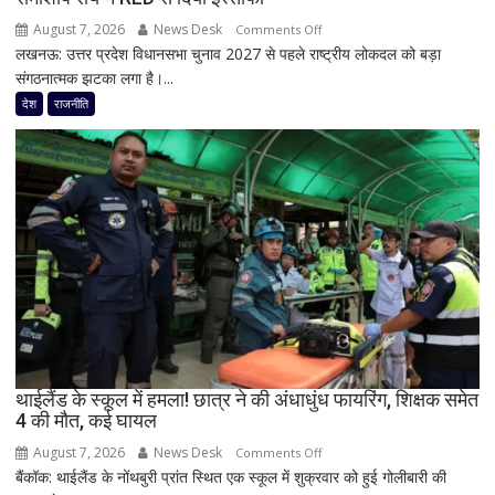
मुलाकात,
August 7, 2026
News Desk
on
Comments Off
‘बंटवारा
लखनऊ: उत्तर प्रदेश विधानसभा चुनाव 2027 से पहले राष्ट्रीय लोकदल को बड़ा
यूपी
1947’
संगठनात्मक झटका लगा है।...
चुनाव
के
से
देश
राजनीति
प्रमोशन
पहले
में
जयंत
कही
चौधरी
दिल
को
की
बड़ा
बात
झटका,
प्रदेश
अध्यक्ष
डॉ.
रामाशीष
राय
ने
थाईलैंड के स्कूल में हमला! छात्र ने की अंधाधुंध फायरिंग, शिक्षक समेत
4 की मौत, कई घायल
RLD
से
August 7, 2026
News Desk
on
Comments Off
दिया
बैंकॉक: थाईलैंड के नोंथबुरी प्रांत स्थित एक स्कूल में शुक्रवार को हुई गोलीबारी की
थाईलैंड
इस्तीफा