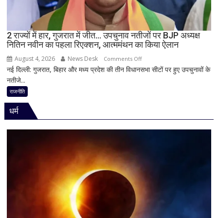
बयान,
बोले-
SIT
जांच
2 राज्यों में हार, गुजरात में जीत… उपचुनाव नतीजों पर BJP अध्यक्ष
नितिन नवीन का पहला रिएक्शन, आत्ममंथन का किया ऐलान
में
किसी
August 4, 2026
News Desk
on
Comments Off
साधु-
नई दिल्ली: गुजरात, बिहार और मध्य प्रदेश की तीन विधानसभा सीटों पर हुए उपचुनावों के
2
संत
नतीजे...
राज्यों
की
में
राजनीति
भूमिका
हार,
नहीं
धर्म
गुजरात
मिली
में
जीत…
उपचुनाव
नतीजों
पर
BJP
अध्यक्ष
नितिन
नवीन