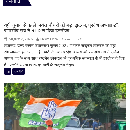
राजनीति
बड़ी
आफत!
145
सड़कें
यूपी चुनाव से पहले जयंत चौधरी को बड़ा झटका, प्रदेश अध्यक्ष डॉ.
बंद,
रामाशीष राय ने RLD से दिया इस्तीफा
224
August 7, 2026
News Desk
on
Comments Off
ट्रांसफार्मर
लखनऊ: उत्तर प्रदेश विधानसभा चुनाव 2027 से पहले राष्ट्रीय लोकदल को बड़ा
यूपी
ठप,
संगठनात्मक झटका लगा है। पार्टी के उत्तर प्रदेश अध्यक्ष डॉ. रामाशीष राय ने प्रदेश
चुनाव
अगले
अध्यक्ष पद के साथ-साथ राष्ट्रीय लोकदल की प्राथमिक सदस्यता से भी इस्तीफा दे दिया
से
48
है। उन्होंने अपना त्यागपत्र पार्टी के राष्ट्रीय नेतृत्व...
पहले
घंटे
जयंत
देश
राजनीति
के
चौधरी
लिए
को
हाई
बड़ा
अलर्ट
झटका,
प्रदेश
अध्यक्ष
डॉ.
रामाशीष
राय