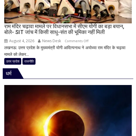
बदली,
नई
जिम्मेदारियां
घोषित
राम मंदिर चढ़ावा मामले पर विधानसभा में सीएम योगी का बड़ा बयान,
बोले- SIT जांच में किसी साधु-संत की भूमिका नहीं मिली
August 4, 2026
News Desk
on
Comments Off
लखनऊ: उत्तर प्रदेश के मुख्यमंत्री योगी आदित्यनाथ ने अयोध्या राम मंदिर के चढ़ावा
राम
मामले को लेकर...
मंदिर
चढ़ावा
उत्तर प्रदेश
राजनीति
मामले
धर्म
पर
विधानसभा
में
सीएम
योगी
का
बड़ा
बयान,
बोले-
SIT