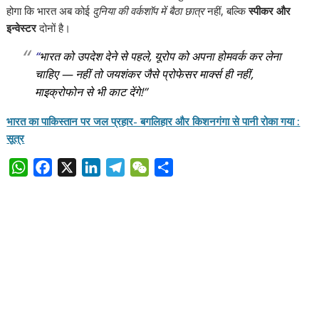
होगा कि भारत अब कोई
दुनिया की वर्कशॉप में बैठा छात्र
नहीं, बल्कि
स्पीकर और
इन्वेस्टर
दोनों है।
“
भारत को उपदेश देने से पहले, यूरोप को अपना होमवर्क कर लेना
चाहिए — नहीं तो जयशंकर जैसे प्रोफेसर मार्क्स ही नहीं,
माइक्रोफोन से भी काट देंगे!”
भारत का पाकिस्तान पर जल प्रहार- बगलिहार और किशनगंगा से पानी रोका गया :
सूत्र
W
F
X
L
T
W
S
h
a
i
e
e
h
a
c
n
l
C
a
t
e
k
e
h
r
s
b
e
g
a
e
A
o
d
r
t
p
o
I
a
p
k
n
m