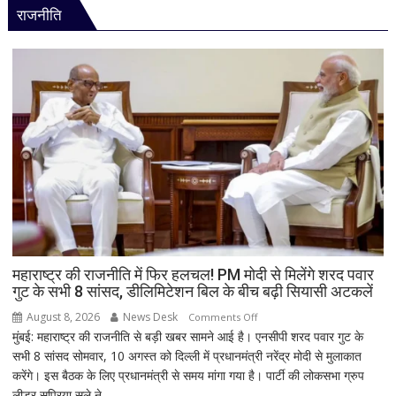
राजनीति
ही
मिलेगा
अलर्ट!
IIT
कानपुर
के
छात्र
ने
बनाया
बायोसेंसर,
कुछ
बूंद
खून
से
महाराष्ट्र की राजनीति में फिर हलचल! PM मोदी से मिलेंगे शरद पवार
गुट के सभी 8 सांसद, डीलिमिटेशन बिल के बीच बढ़ी सियासी अटकलें
शुरुआती
खतरे
August 8, 2026
News Desk
on
Comments Off
की
मुंबई: महाराष्ट्र की राजनीति से बड़ी खबर सामने आई है। एनसीपी शरद पवार गुट के
महाराष्ट्र
होगी
सभी 8 सांसद सोमवार, 10 अगस्त को दिल्ली में प्रधानमंत्री नरेंद्र मोदी से मुलाकात
की
पहचान
करेंगे। इस बैठक के लिए प्रधानमंत्री से समय मांगा गया है। पार्टी की लोकसभा ग्रुप
राजनीति
लीडर सुप्रिया सुले ने...
में