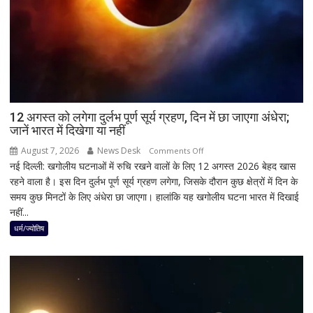
जांच
में
किसी
साधु-
संत
की
भूमिका
12 अगस्त को लगेगा दुर्लभ पूर्ण सूर्य ग्रहण, दिन में छा जाएगा अंधेरा;
नहीं
जानें भारत में दिखेगा या नहीं
मिली
August 7, 2026
News Desk
on
Comments Off
नई दिल्ली: खगोलीय घटनाओं में रुचि रखने वालों के लिए 12 अगस्त 2026 बेहद खास
12
रहने वाला है। इस दिन दुर्लभ पूर्ण सूर्य ग्रहण लगेगा, जिसके दौरान कुछ क्षेत्रों में दिन के
अगस्त
समय कुछ मिनटों के लिए अंधेरा छा जाएगा। हालांकि यह खगोलीय घटना भारत में दिखाई
को
नहीं...
लगेगा
दुर्लभ
धर्म/ज्योतिष
पूर्ण
सूर्य
ग्रहण,
दिन
में