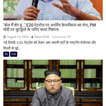
20
दिन
बाद
भी
चुप्पी
‘बोल मैं शेर हूं…’ E20 पेट्रोल पर अरविंद केजरीवाल का तंज, PM
क्यों?
मोदी पर चुटकुले के जरिए साधा निशाना
मांगा
August 10, 2026
News Desk
on
Comments Off
इस्तीफा
नई दिल्ली: E20 पेट्रोल को लेकर आम आदमी पार्टी के राष्ट्रीय संयोजक और
‘बोल
मैं
दिल्ली के पूर्व...
शेर
देश
राज्य
हूं…’
E20
पेट्रोल
पर
अरविंद
केजरीवाल
का
तंज,
PM
मोदी