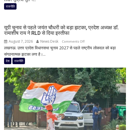
फिर
राजनीति
हलचल!
PM
मोदी
यूपी चुनाव से पहले जयंत चौधरी को बड़ा झटका, प्रदेश अध्यक्ष डॉ.
से
रामाशीष राय ने RLD से दिया इस्तीफा
मिलेंगे
August 7, 2026
News Desk
on
Comments Off
शरद
लखनऊ: उत्तर प्रदेश विधानसभा चुनाव 2027 से पहले राष्ट्रीय लोकदल को बड़ा
यूपी
पवार
संगठनात्मक झटका लगा है।...
चुनाव
गुट
से
देश
राजनीति
के
पहले
सभी
जयंत
8
चौधरी
सांसद,
को
डीलिमिटेशन
बड़ा
बिल
झटका,
के
प्रदेश
बीच
अध्यक्ष
बढ़ी
डॉ.
सियासी
रामाशीष
अटकलें