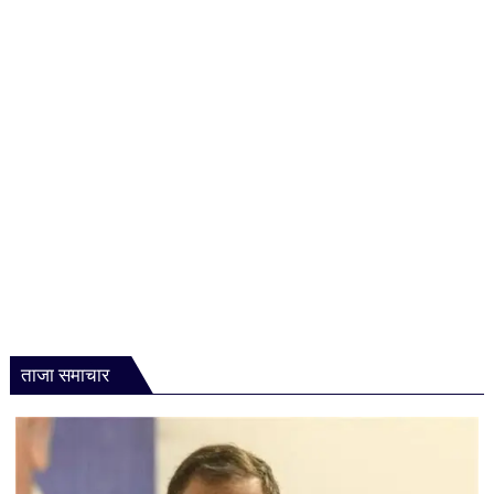
का
हैकिंग
ग्रुप,
अब
खुद
चलेंगे
साइबर
हमले
ताजा समाचार