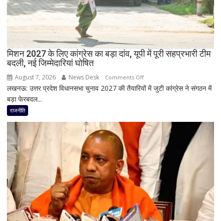
राय
ने
RLD
से
दिया
मिशन 2027 के लिए कांग्रेस का बड़ा दांव, यूपी में पूरी सहप्रभारी टीम
इस्तीफा
बदली, नई जिम्मेदारियां घोषित
August 7, 2026
News Desk
on
Comments Off
लखनऊ: उत्तर प्रदेश विधानसभा चुनाव 2027 की तैयारियों में जुटी कांग्रेस ने संगठन में
मिशन
बड़ा फेरबदल...
2027
के
राजनीति
लिए
कांग्रेस
का
बड़ा
दांव,
यूपी
में
पूरी
सहप्रभारी
टीम