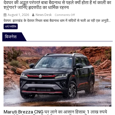
नियम,
देवघर की अद्भुत परंपरा! बाबा बैद्यनाथ से पहले क्यों होता है मां काली का
श्रृंगार? जानिए हृदयपीठ का धार्मिक रहस्य
तभी
पूर्ण
August 1, 2026
News Desk
on
Comments Off
मानी
देवघर: झारखंड के देवघर स्थित बाबा बैद्यनाथ धाम में सदियों से चली आ रही एक अनूठी...
देवघर
जाती
की
धर्म/ज्योतिष
है
अद्भुत
भगवान
बिजनेस
परंपरा!
शिव
बाबा
की
बैद्यनाथ
पूजा
से
पहले
क्यों
होता
है
मां
काली
का
श्रृंगार?
जानिए
हृदयपीठ
Maruti Brezza CNG घर लाने का आसान हिसाब: 1 लाख रुपये