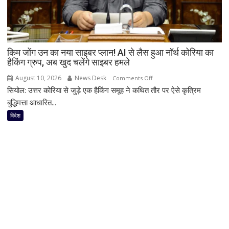
पर
चुटकुले
के
जरिए
किम जोंग उन का नया साइबर प्लान! AI से लैस हुआ नॉर्थ कोरिया का
साधा
हैकिंग ग्रुप, अब खुद चलेंगे साइबर हमले
निशाना
August 10, 2026
News Desk
on
Comments Off
सियोल: उत्तर कोरिया से जुड़े एक हैकिंग समूह ने कथित तौर पर ऐसे कृत्रिम
किम
जोंग
बुद्धिमत्ता आधारित...
उन
विदेश
का
नया
साइबर
प्लान!
AI
से
लैस
हुआ
नॉर्थ
कोरिया