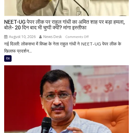
NEET-UG पेपर लीक पर राहुल गांधी का अमित शाह पर बड़ा हमला,
बोले- 20 दिन बाद भी चुप्पी क्यों? मांगा इस्तीफा
August 10, 2026
News Desk
on
Comments Off
नई दिल्ली: लोकसभा में विपक्ष के नेता राहुल गांधी ने NEET-UG पेपर लीक के
NEET-
UG
खिलाफ प्रदर्शन...
पेपर
देश
लीक
पर
राहुल
गांधी
का
अमित
शाह
पर
बड़ा
हमला,
बोले-