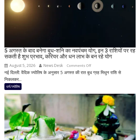
छा
जाएगा
अंधेरा;
जानें
भारत
में
दिखेगा
5 अगस्त के बाद बनेगा बुध-शनि का नवपंचम योग, इन 3 राशियों पर रह
या
सकती है शुभ प्रभाव, करियर और धन लाभ के बन रहे योग
नहीं
August 5, 2026
News Desk
on
Comments Off
नई दिल्ली: वैदिक ज्योतिष के अनुसार 5 अगस्त की रात बुध ग्रह मिथुन राशि से
5
निकलकर...
अगस्त
के
धर्म/ज्योतिष
बाद
बनेगा
बुध-
शनि
का
नवपंचम
योग,