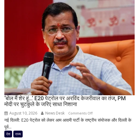
का
अमित
शाह
पर
बड़ा
हमला,
बोले-
20
दिन
बाद
भी
चुप्पी
क्यों?
मांगा
‘बोल मैं शेर हूं…’ E20 पेट्रोल पर अरविंद केजरीवाल का तंज, PM
इस्तीफा
मोदी पर चुटकुले के जरिए साधा निशाना
August 10, 2026
News Desk
on
Comments Off
नई दिल्ली: E20 पेट्रोल को लेकर आम आदमी पार्टी के राष्ट्रीय संयोजक और दिल्ली के
‘बोल
पूर्व...
मैं
शेर
देश
राज्य