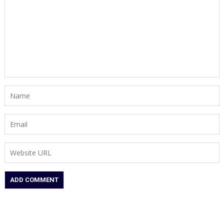
अगस्त
प्रदेश
तक
अध्यक्ष
सांसदों
डॉ.
की
रामाशीष
मौजूदगी
राय
अनिवार्य
ने
RLD
से
दिया
इस्तीफा