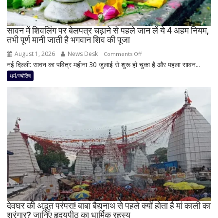
राशियों
पर
रह
सावन में शिवलिंग पर बेलपत्र चढ़ाने से पहले जान लें ये 4 अहम नियम,
तभी पूर्ण मानी जाती है भगवान शिव की पूजा
सकती
है
August 1, 2026
News Desk
on
Comments Off
शुभ
नई दिल्ली: सावन का पवित्र महीना 30 जुलाई से शुरू हो चुका है और पहला सावन...
सावन
प्रभाव,
में
धर्म/ज्योतिष
करियर
शिवलिंग
और
पर
धन
बेलपत्र
लाभ
चढ़ाने
के
से
बन
पहले
रहे
जान
योग
लें
ये
4
अहम
नियम,
देवघर की अद्भुत परंपरा! बाबा बैद्यनाथ से पहले क्यों होता है मां काली का
श्रृंगार? जानिए हृदयपीठ का धार्मिक रहस्य
तभी