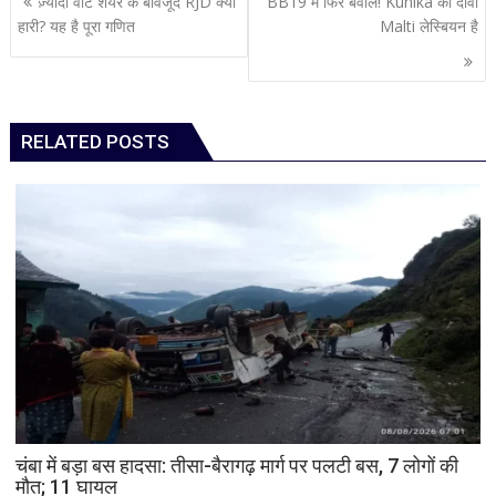
ज़्यादा वोट शेयर के बावजूद RJD क्यों
“BB19 में फिर बवाल! Kunika का दावा
navigation
हारी? यह है पूरा गणित
Malti लेस्बियन है
RELATED POSTS
चंबा में बड़ा बस हादसा: तीसा-बैरागढ़ मार्ग पर पलटी बस, 7 लोगों की
मौत; 11 घायल