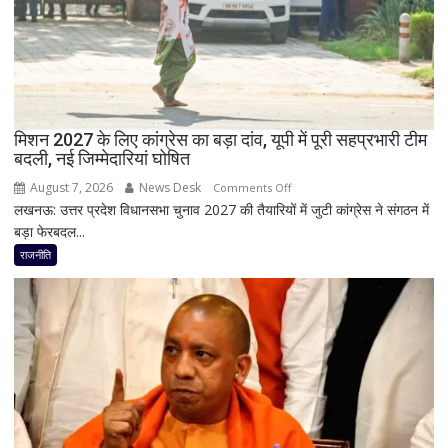
RLD
से
दिया
इस्तीफा
मिशन 2027 के लिए कांग्रेस का बड़ा दांव, यूपी में पूरी सहप्रभारी टीम
बदली, नई जिम्मेदारियां घोषित
August 7, 2026
News Desk
on
Comments Off
लखनऊ: उत्तर प्रदेश विधानसभा चुनाव 2027 की तैयारियों में जुटी कांग्रेस ने संगठन में
मिशन
बड़ा फेरबदल...
2027
के
राजनीति
लिए
कांग्रेस
का
बड़ा
दांव,
यूपी
में
पूरी