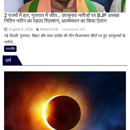
बोले-
SIT
जांच
2 राज्यों में हार, गुजरात में जीत… उपचुनाव नतीजों पर BJP अध्यक्ष
नितिन नवीन का पहला रिएक्शन, आत्ममंथन का किया ऐलान
में
किसी
August 4, 2026
News Desk
on
Comments Off
साधु-
नई दिल्ली: गुजरात, बिहार और मध्य प्रदेश की तीन विधानसभा सीटों पर हुए उपचुनावों के
2
संत
नतीजे...
राज्यों
की
में
राजनीति
भूमिका
हार,
नहीं
धर्म
गुजरात
मिली
में
जीत…
उपचुनाव
नतीजों
पर
BJP
अध्यक्ष
नितिन
नवीन
का