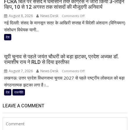
FCRA बिल पर संसद में घमासान तय! कांग्रेस ने जारी किया 3-लाइन
व्हिप, 10 से 12 अगस्त तक सांसदों की मौजूदगी अनिवार्य
August 8, 2026
News Desk
on
Comments Off
नई दिल्ली: संसद के मानसून सत्र के आखिरी सप्ताह में विदेशी अंशदान (विनियमन)
FCRA
बिल
संशोधन विधेयक यानी...
पर
देश
संसद
में
घमासान
यूपी चुनाव से पहले जयंत चौधरी को बड़ा झटका, प्रदेश अध्यक्ष डॉ.
तय!
रामाशीष राय ने RLD से दिया इस्तीफा
कांग्रेस
August 7, 2026
News Desk
on
Comments Off
ने
लखनऊ: उत्तर प्रदेश विधानसभा चुनाव 2027 से पहले राष्ट्रीय लोकदल को बड़ा
यूपी
जारी
चुनाव
संगठनात्मक झटका लगा है।...
किया
से
देश
राजनीति
3-
पहले
लाइन
जयंत
व्हिप,
LEAVE A COMMENT
चौधरी
10
को
से
बड़ा
12
झटका,