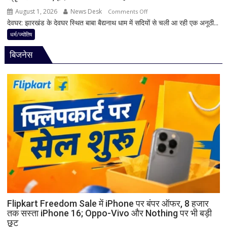
पूर्ण
August 1, 2026
News Desk
on
Comments Off
मानी
देवघर: झारखंड के देवघर स्थित बाबा बैद्यनाथ धाम में सदियों से चली आ रही एक अनूठी...
देवघर
जाती
की
धर्म/ज्योतिष
है
अद्भुत
भगवान
बिजनेस
परंपरा!
शिव
बाबा
की
बैद्यनाथ
पूजा
से
पहले
क्यों
होता
है
मां
काली
का
श्रृंगार?
जानिए
हृदयपीठ
Flipkart Freedom Sale में iPhone पर बंपर ऑफर, 8 हजार
तक सस्ता iPhone 16; Oppo-Vivo और Nothing पर भी बड़ी
का
छूट
धार्मिक