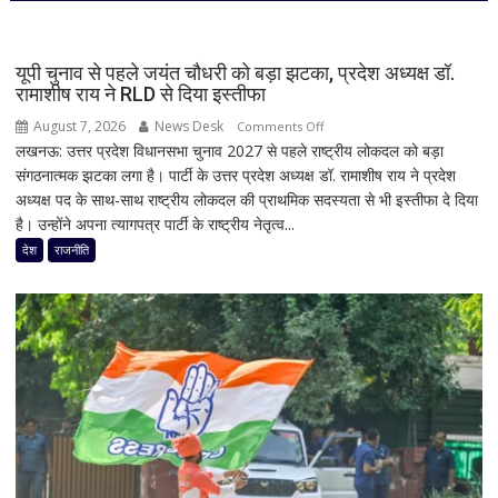
पर
बंपर
ऑफर,
यूपी चुनाव से पहले जयंत चौधरी को बड़ा झटका, प्रदेश अध्यक्ष डॉ.
8
रामाशीष राय ने RLD से दिया इस्तीफा
हजार
August 7, 2026
News Desk
on
Comments Off
तक
लखनऊ: उत्तर प्रदेश विधानसभा चुनाव 2027 से पहले राष्ट्रीय लोकदल को बड़ा
यूपी
सस्ता
संगठनात्मक झटका लगा है। पार्टी के उत्तर प्रदेश अध्यक्ष डॉ. रामाशीष राय ने प्रदेश
चुनाव
iPhone
अध्यक्ष पद के साथ-साथ राष्ट्रीय लोकदल की प्राथमिक सदस्यता से भी इस्तीफा दे दिया
से
16;
है। उन्होंने अपना त्यागपत्र पार्टी के राष्ट्रीय नेतृत्व...
पहले
Oppo-
जयंत
देश
राजनीति
Vivo
चौधरी
और
को
Nothing
बड़ा
पर
झटका,
भी
प्रदेश
बड़ी
अध्यक्ष
छूट
डॉ.
रामाशीष
राय
ने