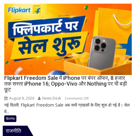
संसद
में
घमासान
तय!
कांग्रेस
ने
जारी
किया
3-
लाइन
व्हिप,
10
Flipkart Freedom Sale में iPhone पर बंपर ऑफर, 8 हजार
तक सस्ता iPhone 16; Oppo-Vivo और Nothing पर भी बड़ी
से
छूट
12
अगस्त
August 8, 2026
News Desk
on
Comments Off
तक
नई दिल्ली: Flipkart Freedom Sale अब सभी ग्राहकों के लिए शुरू हो गई है। सेल
Flipkart
सांसदों
में...
Freedom
की
Sale
बिजनेस
मौजूदगी
में
अनिवार्य
राजनीति
iPhone