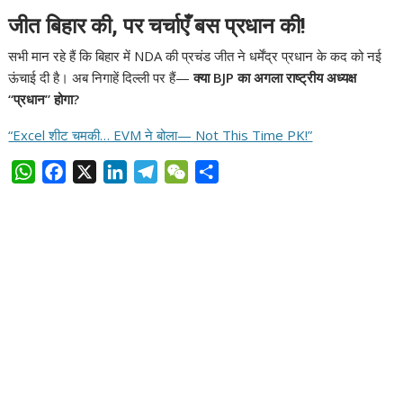
जीत बिहार की, पर चर्चाएँ बस प्रधान की!
सभी मान रहे हैं कि बिहार में NDA की प्रचंड जीत ने धर्मेंद्र प्रधान के कद को नई
ऊंचाई दी है। अब निगाहें दिल्ली पर हैं—
क्या BJP का अगला राष्ट्रीय अध्यक्ष
“प्रधान” होगा?
“Excel शीट चमकी… EVM ने बोला— Not This Time PK!”
W
F
X
L
T
W
S
h
a
i
e
e
h
a
c
n
l
C
a
t
e
k
e
h
r
s
b
e
g
a
e
A
o
d
r
t
p
o
I
a
p
k
n
m