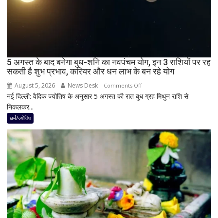
अंधेरा;
जानें
भारत
में
दिखेगा
5 अगस्त के बाद बनेगा बुध-शनि का नवपंचम योग, इन 3 राशियों पर रह
या
सकती है शुभ प्रभाव, करियर और धन लाभ के बन रहे योग
नहीं
August 5, 2026
News Desk
on
Comments Off
नई दिल्ली: वैदिक ज्योतिष के अनुसार 5 अगस्त की रात बुध ग्रह मिथुन राशि से
5
निकलकर...
अगस्त
के
धर्म/ज्योतिष
बाद
बनेगा
बुध-
शनि
का
नवपंचम
योग,
इन
3