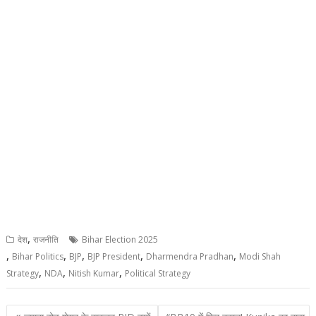
,
देश
राजनीति
Bihar Election 2025
,
,
,
,
,
Bihar Politics
BJP
BJP President
Dharmendra Pradhan
Modi Shah
,
,
,
Strategy
NDA
Nitish Kumar
Political Strategy
Post