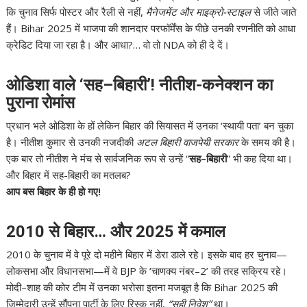
कि चुनाव सिर्फ पोस्टर और रैली से नहीं,
मैनेजमेंट और माइक्रो-स्टाइल
से जीते जाते
हैं। Bihar 2025 में भाजपा की शानदार परफॉर्मेंस के पीछे उनकी रणनीति को आधा
क्रेडिट दिया जा रहा है। और आधा?… वो तो NDA को ही दे दें।
ओडिशा वाले ‘सह–बिहारी’! नीतीश-कनेक्शन का
पुराना रोमांस
प्रधान भले ओडिशा के हों लेकिन बिहार की सियासत में उनका ‘स्थायी पता’ बन चुका
है। नीतीश कुमार से उनकी नजदीकी
अटल बिहारी वाजपेयी सरकार
के समय की है।
एक बार तो नीतीश ने मंच से सार्वजनिक रूप से उन्हें “
सह–बिहारी
” भी कह दिया था।
और बिहार में सह-बिहारी का मतलब?
आप बस बिहार के ही हो गए!
2010 से बिहार… और 2025 में कमाल
2010 के चुनाव में वे पूरे दो महीने बिहार में डेरा डाले रहे। इसके बाद हर चुनाव—
लोकसभा और विधानसभा—में वे BJP के ‘चाणक्य नंबर–2’ की तरह सक्रिय रहे।
मोदी–शाह की कोर टीम में उनका भरोसा इतना मजबूत है कि Bihar 2025 की
ज़िम्मेदारी उन्हें सौंपना पार्टी के लिए रिस्क नहीं,
“सही निवेश”
था।