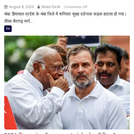
August 8, 2026
News Desk
on
Comments Off
चंबा: हिमाचल प्रदेश के चंबा जिले में शनिवार सुबह दर्दनाक सड़क हादसा हो गया।
चंबा
में
तीसा-बैरागढ़ मार्ग...
बड़ा
देश
बस
हादसा:
तीसा-
बैरागढ़
मार्ग
पर
पलटी
बस,
7
लोगों
की
मौत;
11
घायल