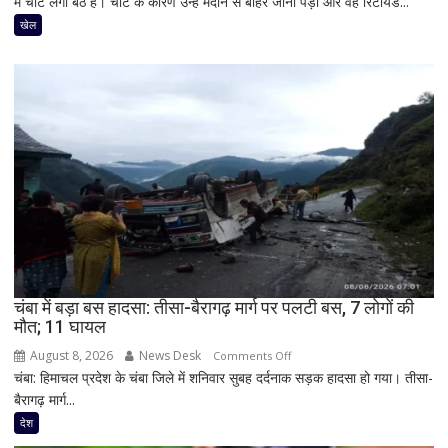
में चोट लगा बैठे हैं। चोट के कारण उन्हें मैदान से बाहर जाना पड़ा और वह रिटायर्ड...
से
पहले
खेल
इंग्लैंड
को
बड़ा
झटका,
सलामी
बल्लेबाज
एमिलियो
गे
चोटिल;
टेस्ट
सीरीज
से
चंबा में बड़ा बस हादसा: तीसा-बैरागढ़ मार्ग पर पलटी बस, 7 लोगों की
हो
मौत; 11 घायल
सकते
हैं
August 8, 2026
News Desk
on
Comments Off
बाहर
चंबा: हिमाचल प्रदेश के चंबा जिले में शनिवार सुबह दर्दनाक सड़क हादसा हो गया। तीसा-
चंबा
बैरागढ़ मार्ग...
में
बड़ा
देश
बस