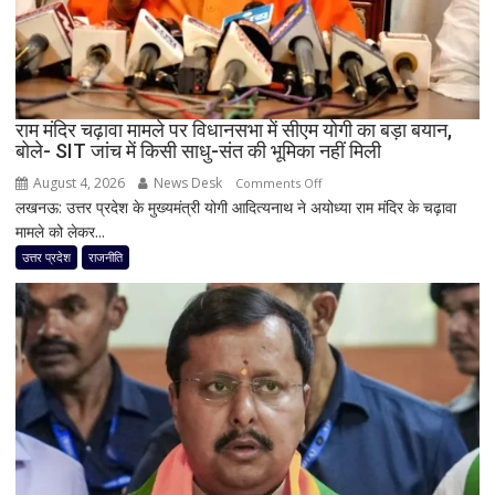
सहप्रभारी
टीम
बदली,
नई
जिम्मेदारियां
घोषित
राम मंदिर चढ़ावा मामले पर विधानसभा में सीएम योगी का बड़ा बयान,
बोले- SIT जांच में किसी साधु-संत की भूमिका नहीं मिली
August 4, 2026
News Desk
on
Comments Off
लखनऊ: उत्तर प्रदेश के मुख्यमंत्री योगी आदित्यनाथ ने अयोध्या राम मंदिर के चढ़ावा
राम
मामले को लेकर...
मंदिर
चढ़ावा
उत्तर प्रदेश
राजनीति
मामले
पर
विधानसभा
में
सीएम
योगी
का
बड़ा
बयान,