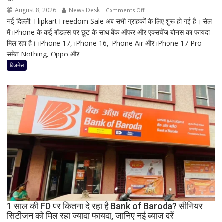
रहस्य
August 8, 2026
News Desk
on
Comments Off
नई दिल्ली: Flipkart Freedom Sale अब सभी ग्राहकों के लिए शुरू हो गई है। सेल
Flipkart
में iPhone के कई मॉडल्स पर छूट के साथ बैंक ऑफर और एक्सचेंज बोनस का फायदा
Freedom
मिल रहा है। iPhone 17, iPhone 16, iPhone Air और iPhone 17 Pro
Sale
समेत Nothing, Oppo और...
में
iPhone
बिजनेस
पर
बंपर
ऑफर,
8
हजार
तक
सस्ता
iPhone
16;
Oppo-
Vivo
और
1 साल की FD पर कितना दे रहा है Bank of Baroda? सीनियर
Nothing
सिटीजन को मिल रहा ज्यादा फायदा, जानिए नई ब्याज दरें
पर