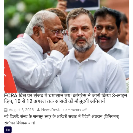
हादसा:
तीसा-
बैरागढ़
मार्ग
पर
पलटी
बस,
7
लोगों
की
मौत;
11
घायल
FCRA बिल पर संसद में घमासान तय! कांग्रेस ने जारी किया 3-लाइन
व्हिप, 10 से 12 अगस्त तक सांसदों की मौजूदगी अनिवार्य
August 8, 2026
News Desk
on
Comments Off
नई दिल्ली: संसद के मानसून सत्र के आखिरी सप्ताह में विदेशी अंशदान (विनियमन)
FCRA
संशोधन विधेयक यानी...
बिल
पर
देश