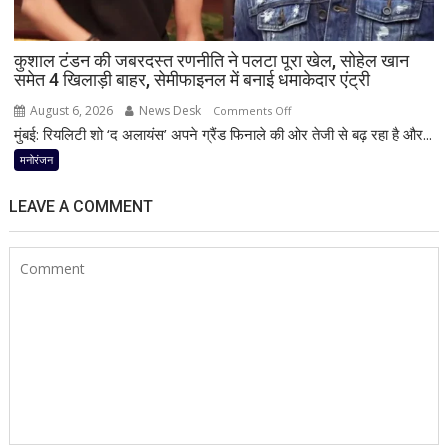
का
ऐलान,
फ्लॉन्ट
कुशाल टंडन की जबरदस्त रणनीति ने पलटा पूरा खेल, सोहेल खान
की
समेत 4 खिलाड़ी बाहर, सेमीफाइनल में बनाई धमाकेदार एंट्री
डायमंड
August 6, 2026
News Desk
on
Comments Off
रिंग
मुंबई: रियलिटी शो ‘द अलायंस’ अपने ग्रैंड फिनाले की ओर तेजी से बढ़ रहा है और...
कुशाल
टंडन
मनोरंजन
की
जबरदस्त
LEAVE A COMMENT
रणनीति
ने
पलटा
पूरा
खेल,
सोहेल
खान
समेत
4
खिलाड़ी
बाहर,