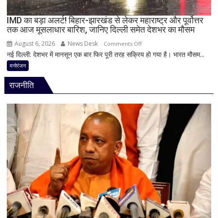
दिया’
स्टेटस
IMD का बड़ा अलर्ट! बिहार-झारखंड से लेकर महाराष्ट्र और पूर्वोत्तर
तक आज मूसलाधार बारिश, जानिए दिल्ली समेत देशभर का मौसम
के
बाद
August 6, 2026
News Desk
on
Comments Off
पुलिस
नई दिल्ली: देशभर में मानसून एक बार फिर पूरी तरह सक्रिय हो गया है। भारत मौसम...
IMD
का
का
मनोरंजन
एक्शन
बड़ा
राजनीति
अलर्ट!
बिहार-
झारखंड
से
लेकर
महाराष्ट्र
और
पूर्वोत्तर
तक
आज
मूसलाधार
बारिश,
जानिए