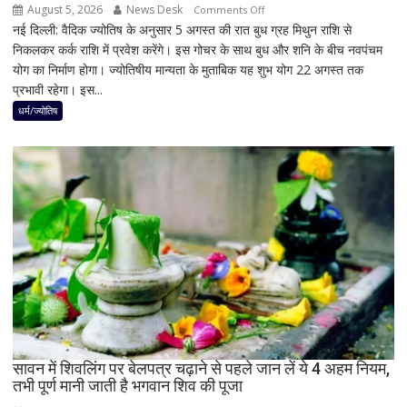
नतीजों
August 5, 2026
News Desk
on
Comments Off
ने
नई दिल्ली: वैदिक ज्योतिष के अनुसार 5 अगस्त की रात बुध ग्रह मिथुन राशि से
5
बढ़ाई
निकलकर कर्क राशि में प्रवेश करेंगे। इस गोचर के साथ बुध और शनि के बीच नवपंचम
अगस्त
सियासी
योग का निर्माण होगा। ज्योतिषीय मान्यता के मुताबिक यह शुभ योग 22 अगस्त तक
के
हलचल
प्रभावी रहेगा। इस...
बाद
बनेगा
धर्म/ज्योतिष
बुध-
शनि
का
नवपंचम
योग,
इन
3
राशियों
पर
रह
सकती
है
सावन में शिवलिंग पर बेलपत्र चढ़ाने से पहले जान लें ये 4 अहम नियम,
शुभ
तभी पूर्ण मानी जाती है भगवान शिव की पूजा
प्रभाव,