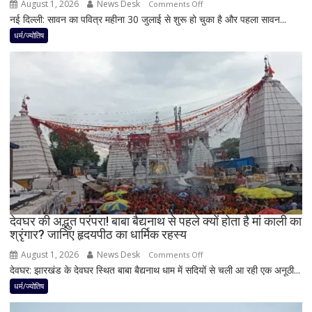
करियर
August 1, 2026
News Desk
on
Comments Off
और
नई दिल्ली: सावन का पवित्र महीना 30 जुलाई से शुरू हो चुका है और पहला सावन...
सावन
धन
में
धर्म/ज्योतिष
लाभ
शिवलिंग
के
पर
बन
बेलपत्र
रहे
चढ़ाने
योग
से
पहले
जान
लें
ये
4
अहम
नियम,
देवघर की अद्भुत परंपरा! बाबा बैद्यनाथ से पहले क्यों होता है मां काली का
श्रृंगार? जानिए हृदयपीठ का धार्मिक रहस्य
तभी
पूर्ण
August 1, 2026
News Desk
on
Comments Off
मानी
देवघर: झारखंड के देवघर स्थित बाबा बैद्यनाथ धाम में सदियों से चली आ रही एक अनूठी...
देवघर
जाती
की
धर्म/ज्योतिष
है
अद्भुत
भगवान