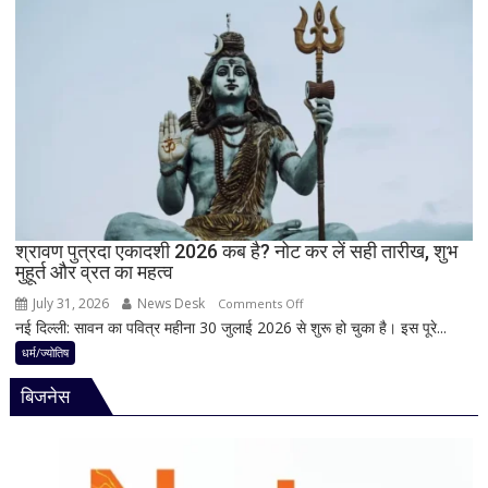
परंपरा!
शिव
बाबा
की
बैद्यनाथ
पूजा
से
पहले
क्यों
होता
है
मां
काली
का
श्रावण पुत्रदा एकादशी 2026 कब है? नोट कर लें सही तारीख, शुभ
मुहूर्त और व्रत का महत्व
श्रृंगार?
जानिए
July 31, 2026
News Desk
on
Comments Off
हृदयपीठ
नई दिल्ली: सावन का पवित्र महीना 30 जुलाई 2026 से शुरू हो चुका है। इस पूरे...
श्रावण
का
पुत्रदा
धर्म/ज्योतिष
धार्मिक
एकादशी
रहस्य
बिजनेस
2026
कब
है?
नोट