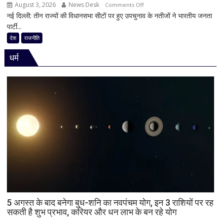
August 3, 2026
News Desk
on
JDU
Comments Off
नई दिल्ली: तीन राज्यों की विधानसभा सीटों पर हुए उपचुनाव के नतीजों ने भारतीय जनता
30
ने
पार्टी...
साल
भी
का
सुनाई
देश
राजनीति
किला
खरी-
धर्म
ढहा,
खरी
दतिया
में
भी
BJP
को
बड़ा
झटका,
गुजरात
ने
बचाई
साख;
3
उपचुनावों
5 अगस्त के बाद बनेगा बुध-शनि का नवपंचम योग, इन 3 राशियों पर रह
सकती है शुभ प्रभाव, करियर और धन लाभ के बन रहे योग
के