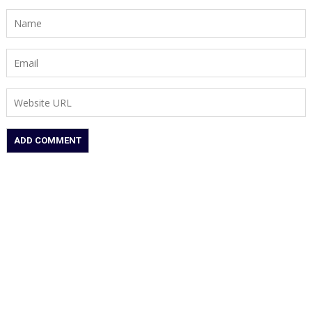
सेमीफाइनल
में
बनाई
धमाकेदार
एंट्री