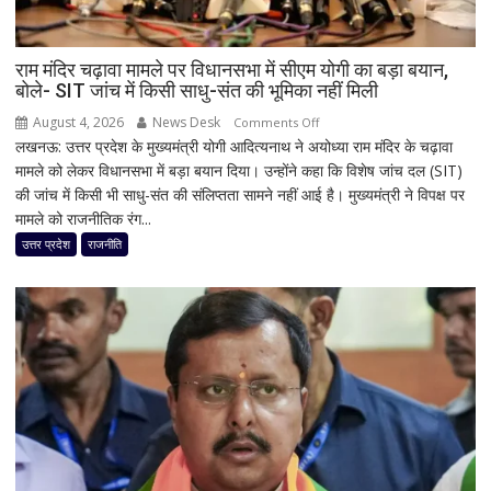
दिल्ली
समेत
देशभर
राम मंदिर चढ़ावा मामले पर विधानसभा में सीएम योगी का बड़ा बयान,
बोले- SIT जांच में किसी साधु-संत की भूमिका नहीं मिली
का
मौसम
August 4, 2026
News Desk
on
Comments Off
लखनऊ: उत्तर प्रदेश के मुख्यमंत्री योगी आदित्यनाथ ने अयोध्या राम मंदिर के चढ़ावा
राम
मामले को लेकर विधानसभा में बड़ा बयान दिया। उन्होंने कहा कि विशेष जांच दल (SIT)
मंदिर
की जांच में किसी भी साधु-संत की संलिप्तता सामने नहीं आई है। मुख्यमंत्री ने विपक्ष पर
चढ़ावा
मामले को राजनीतिक रंग...
मामले
पर
उत्तर प्रदेश
राजनीति
विधानसभा
में
सीएम
योगी
का
बड़ा
बयान,
बोले-
SIT
जांच