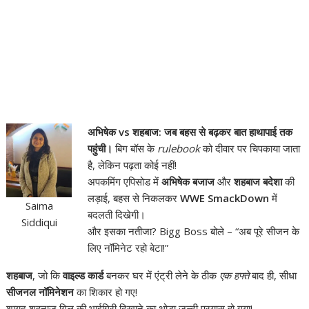
अभिषेक vs शहबाज: जब बहस से बढ़कर बात हाथापाई तक
पहुंची।
बिग बॉस के
rulebook
को दीवार पर चिपकाया जाता
है, लेकिन पढ़ता कोई नहीं!
अपकमिंग एपिसोड में
अभिषेक बजाज
और
शहबाज बदेशा
की
लड़ाई, बहस से निकलकर
WWE SmackDown
में
Saima
बदलती दिखेगी।
Siddiqui
और इसका नतीजा? Bigg Boss बोले – “अब पूरे सीजन के
लिए नॉमिनेट रहो बेटा!”
शहबाज
, जो कि
वाइल्ड कार्ड
बनकर घर में एंट्री लेने के ठीक
एक हफ्ते
बाद ही, सीधा
सीजनल नॉमिनेशन
का शिकार हो गए!
शायद शहनाज गिल की भाईगिरी दिखाने का थोड़ा जल्दी प्रयास हो गया!