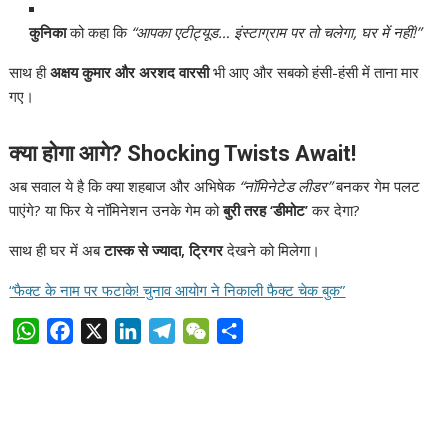
कुनिका
को कहा कि
“आपका एटीट्यूड… इंस्टाग्राम पर तो चलेगा, घर में नहीं!”
साथ ही
अक्षय कुमार और अरशद वारसी
भी आए और सबको हंसी-हंसी में ताना मार
गए।
क्या होगा आगे? Shocking Twists Await!
अब सवाल ये है कि क्या शहबाज और अभिषेक
“नॉमिनेटेड लीडर”
बनकर गेम पलट
पाएंगे? या फिर ये नॉमिनेशन उनके गेम को
बुरी तरह ‘डीमोट’
कर देगा?
साथ ही घर में अब
टास्क से ज्यादा, ट्रिगर
देखने को मिलेगा।
“फैक्ट के नाम पर फटाके! चुनाव आयोग ने निकाली फैक्ट चेक बुक”
W
F
X
L
T
W
S
h
a
i
e
e
h
a
c
n
l
C
a
t
e
k
e
h
r
s
b
e
g
a
e