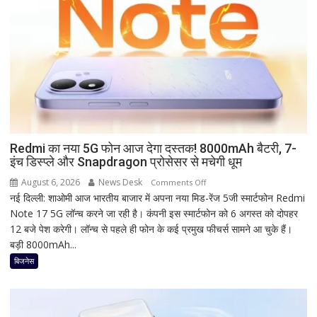
कर
लें
सही
तारीख,
शुभ
मुहूर्त
और
व्रत
का
महत्व
Redmi का नया 5G फोन आज देगा दस्तक! 8000mAh बैटरी, 7-
इंच डिस्प्ले और Snapdragon प्रोसेसर से मचेगी धूम
August 6, 2026
News Desk
on
Comments Off
नई दिल्ली: शाओमी आज भारतीय बाजार में अपना नया मिड-रेंज 5जी स्मार्टफोन Redmi
Redmi
Note 17 5G लॉन्च करने जा रही है। कंपनी इस स्मार्टफोन को 6 अगस्त को दोपहर
का
12 बजे पेश करेगी। लॉन्च से पहले ही फोन के कई प्रमुख फीचर्स सामने आ चुके हैं।
नया
बड़ी 8000mAh...
5G
फोन
बिजनेस
आज
देगा
दस्तक!