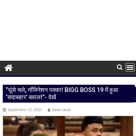
“घूंसे चले, नॉमिनेशन पक्का! BIGG BOSS 19 में हुआ
‘सदाबहार’ बवाल!”- देखें
September 15, 2025
News desk