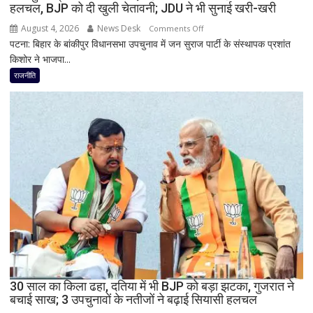
हलचल, BJP को दी खुली चेतावनी; JDU ने भी सुनाई खरी-खरी
पहला
रिएक्शन,
August 4, 2026
News Desk
on
Comments Off
आत्ममंथन
पटना: बिहार के बांकीपुर विधानसभा उपचुनाव में जन सुराज पार्टी के संस्थापक प्रशांत
बांकीपुर
का
किशोर ने भाजपा...
में
किया
प्रशांत
राजनीति
ऐलान
किशोर
की
ऐतिहासिक
जीत
से
बिहार
की
राजनीति
में
हलचल,
BJP
को
दी
30 साल का किला ढहा, दतिया में भी BJP को बड़ा झटका, गुजरात ने
खुली
बचाई साख; 3 उपचुनावों के नतीजों ने बढ़ाई सियासी हलचल
चेतावनी;