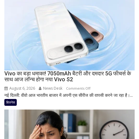
दस्तक!
8000mAh
बैटरी,
7-
इंच
डिस्प्ले
और
Snapdragon
प्रोसेसर
से
Vivo का बड़ा धमाका! 7050mAh बैटरी और दमदार 5G फीचर्स के
मचेगी
साथ आज लॉन्च होगा नया Vivo S2
धूम
August 6, 2026
News Desk
on
Comments Off
नई दिल्ली: वीवो आज भारतीय बाजार में अपनी एस सीरीज की वापसी करने जा रहा है।...
Vivo
का
बिजनेस
बड़ा
धमाका!
7050mAh
बैटरी
और