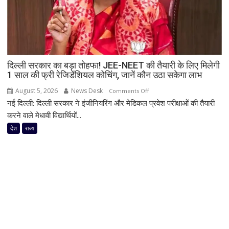
मजदूरों
की
जान
बचाने
वालों
दिल्ली सरकार का बड़ा तोहफा! JEE-NEET की तैयारी के लिए मिलेगी
को
1 साल की फ्री रेजिडेंशियल कोचिंग, जानें कौन उठा सकेगा लाभ
सर्वोत्तम
जीवन
August 5, 2026
News Desk
on
Comments Off
रक्षा
नई दिल्ली: दिल्ली सरकार ने इंजीनियरिंग और मेडिकल प्रवेश परीक्षाओं की तैयारी
दिल्ली
पदक
सरकार
करने वाले मेधावी विद्यार्थियों...
का
देश
राज्य
बड़ा
तोहफा!
JEE-
NEET
की
तैयारी
के
लिए
मिलेगी