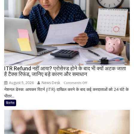
दमदार
5G
फीचर्स
के
साथ
आज
लॉन्च
होगा
नया
Vivo
ITR Refund नहीं आया? प्रोसेस्ड होने के बाद भी क्यों अटक जाता
S2
है टैक्स रिफंड, जानिए बड़े कारण और समाधान
August 5, 2026
News Desk
on
Comments Off
नेशनल डेस्क: आयकर रिटर्न (ITR) दाखिल करने के बाद कई करदाताओं को 24 घंटे के
ITR
भीतर...
Refund
नहीं
बिजनेस
आया?
प्रोसेस्ड
होने
के