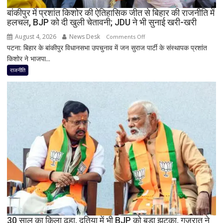
का
बांकीपुर में प्रशांत किशोर की ऐतिहासिक जीत से बिहार की राजनीति में
हलचल, BJP को दी खुली चेतावनी; JDU ने भी सुनाई खरी-खरी
पहला
रिएक्शन,
August 4, 2026
News Desk
on
Comments Off
आत्ममंथन
पटना: बिहार के बांकीपुर विधानसभा उपचुनाव में जन सुराज पार्टी के संस्थापक प्रशांत
बांकीपुर
का
किशोर ने भाजपा...
में
किया
प्रशांत
राजनीति
ऐलान
किशोर
की
ऐतिहासिक
जीत
से
बिहार
की
राजनीति
में
हलचल,
BJP
को
दी
30 साल का किला ढहा, दतिया में भी BJP को बड़ा झटका, गुजरात ने
खुली