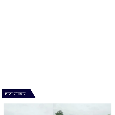
1
साल
की
फ्री
रेजिडेंशियल
कोचिंग,
जानें
कौन
उठा
सकेगा
लाभ
ताजा समाचार