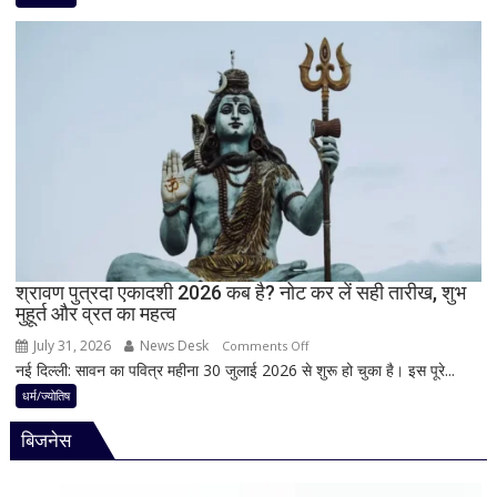
है
अद्भुत
भगवान
परंपरा!
शिव
बाबा
की
बैद्यनाथ
पूजा
से
पहले
क्यों
होता
है
मां
काली
का
श्रावण पुत्रदा एकादशी 2026 कब है? नोट कर लें सही तारीख, शुभ
मुहूर्त और व्रत का महत्व
श्रृंगार?
जानिए
July 31, 2026
News Desk
on
Comments Off
हृदयपीठ
नई दिल्ली: सावन का पवित्र महीना 30 जुलाई 2026 से शुरू हो चुका है। इस पूरे...
श्रावण
का
पुत्रदा
धर्म/ज्योतिष
धार्मिक
एकादशी
रहस्य
बिजनेस
2026
कब
है?