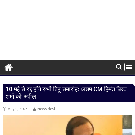
10 मई से रद्द होंगे सभी बिहू समारोह: असम CM हिमंत बिस्व
शर्मा की अपील
May 9, 2025
News desk