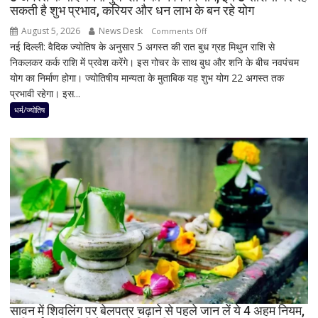
सकती है शुभ प्रभाव, करियर और धन लाभ के बन रहे योग
के
नतीजों
August 5, 2026
News Desk
on
Comments Off
ने
नई दिल्ली: वैदिक ज्योतिष के अनुसार 5 अगस्त की रात बुध ग्रह मिथुन राशि से
5
बढ़ाई
निकलकर कर्क राशि में प्रवेश करेंगे। इस गोचर के साथ बुध और शनि के बीच नवपंचम
अगस्त
सियासी
योग का निर्माण होगा। ज्योतिषीय मान्यता के मुताबिक यह शुभ योग 22 अगस्त तक
के
हलचल
प्रभावी रहेगा। इस...
बाद
बनेगा
धर्म/ज्योतिष
बुध-
शनि
का
नवपंचम
योग,
इन
3
राशियों
पर
रह
सकती
है
सावन में शिवलिंग पर बेलपत्र चढ़ाने से पहले जान लें ये 4 अहम नियम,
शुभ