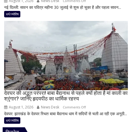
August 1, 2026
News Desk
on
Comments Off
शुभ
नई दिल्ली: सावन का पवित्र महीना 30 जुलाई से शुरू हो चुका है और पहला सावन...
सावन
प्रभाव,
में
धर्म/ज्योतिष
करियर
शिवलिंग
और
पर
धन
बेलपत्र
लाभ
चढ़ाने
के
से
बन
पहले
रहे
जान
योग
लें
ये
4
अहम
नियम,
देवघर की अद्भुत परंपरा! बाबा बैद्यनाथ से पहले क्यों होता है मां काली का
श्रृंगार? जानिए हृदयपीठ का धार्मिक रहस्य
तभी
पूर्ण
August 1, 2026
News Desk
on
Comments Off
मानी
देवघर: झारखंड के देवघर स्थित बाबा बैद्यनाथ धाम में सदियों से चली आ रही एक अनूठी...
देवघर
जाती
की
धर्म/ज्योतिष
है
अद्भुत
भगवान