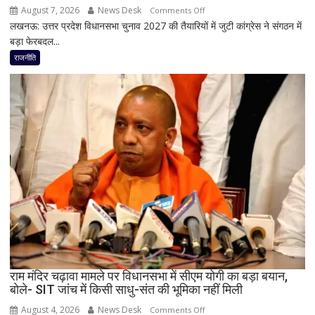
August 7, 2026
News Desk
on
Comments Off
लखनऊ: उत्तर प्रदेश विधानसभा चुनाव 2027 की तैयारियों में जुटी कांग्रेस ने संगठन में
मिशन
बड़ा फेरबदल...
2027
के
राजनीति
लिए
कांग्रेस
का
बड़ा
दांव,
यूपी
में
पूरी
सहप्रभारी
टीम
बदली,
नई
जिम्मेदारियां
घोषित
राम मंदिर चढ़ावा मामले पर विधानसभा में सीएम योगी का बड़ा बयान,
बोले- SIT जांच में किसी साधु-संत की भूमिका नहीं मिली
August 4, 2026
News Desk
on
Comments Off