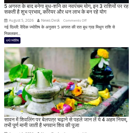
5 अगस्त के बाद बनेगा बुध-शनि का नवपंचम योग, इन 3 राशियों पर रह
या
सकती है शुभ प्रभाव, करियर और धन लाभ के बन रहे योग
नहीं
August 5, 2026
News Desk
on
Comments Off
नई दिल्ली: वैदिक ज्योतिष के अनुसार 5 अगस्त की रात बुध ग्रह मिथुन राशि से
5
निकलकर...
अगस्त
के
धर्म/ज्योतिष
बाद
बनेगा
बुध-
शनि
का
नवपंचम
योग,
इन
3
राशियों
पर
रह
सावन में शिवलिंग पर बेलपत्र चढ़ाने से पहले जान लें ये 4 अहम नियम,
तभी पूर्ण मानी जाती है भगवान शिव की पूजा
सकती
है