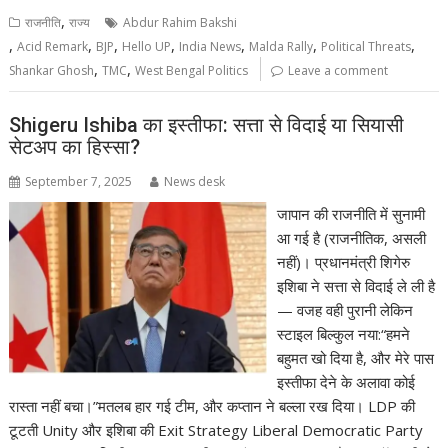
,
राजनीति
राज्य
Abdur Rahim Bakshi
,
,
,
,
,
,
,
Acid Remark
BJP
Hello UP
India News
Malda Rally
Political Threats
,
,
Shankar Ghosh
TMC
West Bengal Politics
Leave a comment
Shigeru Ishiba का इस्तीफा: सत्ता से विदाई या सियासी
सेटअप का हिस्सा?
September 7, 2025
News desk
जापान की राजनीति में सुनामी
आ गई है (राजनीतिक, असली
नहीं)। प्रधानमंत्री शिगेरु
इशिबा ने सत्ता से विदाई ले ली है
— वजह वही पुरानी लेकिन
स्टाइल बिल्कुल नया:“हमने
बहुमत खो दिया है, और मेरे पास
इस्तीफा देने के अलावा कोई
रास्ता नहीं बचा।”मतलब हार गई टीम, और कप्तान ने बल्ला रख दिया। LDP की
टूटती Unity और इशिबा की Exit Strategy Liberal Democratic Party