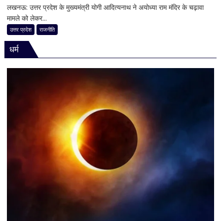
लखनऊ: उत्तर प्रदेश के मुख्यमंत्री योगी आदित्यनाथ ने अयोध्या राम मंदिर के चढ़ावा
राम
मामले को लेकर...
मंदिर
चढ़ावा
उत्तर प्रदेश
राजनीति
मामले
धर्म
पर
विधानसभा
में
सीएम
योगी
का
बड़ा
बयान,
बोले-
SIT
जांच
में
किसी
साधु-
संत
की