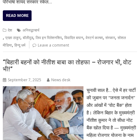
परिभाषा शायद संस्कार स्केल…
READ MORE
देश
अनिरुद्धाचार्य
,
,
,
,
,
,
,
प्रज्ञा ठाकुर
बॉलीवुड
लिव इन रिलेशनशिप
विवादित बयान
वेस्टर्न कल्चर
संस्कार
सोशल
,
मीडिया
हिन्दू धर्म
Leave a comment
“बिहारी बहनों को नीतीश बाबा का तोहफा – रोजगार भी, वोट
भी!”
September 7, 2025
News desk
चुनावी साल है… ऐसे में हर पार्टी
की जुबान पर “जनता जनार्दन”
और आंखों में “वोट बैंक” होता
है। लेकिन बिहार के मुख्यमंत्री
नीतीश कुमार ने तो सीधा नोट
बैंक खोल दिया है — मुख्यमंत्री
महिला रोजगार योजना के नाम