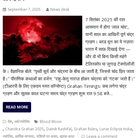
September 7, 2025
News desk
7 सितंबर 2025 की रात
आसमान में होगा ‘लाल चांद’,
यानी साल का आखिरी पूर्ण चंद्र
ग्रहण। ब्लड मून का ये नज़ारा
भारत में साफ़ दिखाई देगा —
और वो भी बिना किसी महंगे
टेलिस्कोप या जुगाड़ टेक्नोलॉजी
के। वैज्ञानिक बोले: “पृथ्वी सूर्य और चंद्रमा के बीच आ जाती है, जिससे चांद छिप जाता
है।” पौराणिक कथाओं का वर्जन: “राहु-केतु नाराज़ होकर चंद्रमा को ‘गटक’ जाते हैं।”
(टीआरपी के लिए एकदम मस्त कॉन्सेप्ट!) Grahan Timings: कब लगेगा चंद्र
ग्रहण और सूतक काल घटना समय चंद्र ग्रहण शुरू रात 9:58 बजे…
READ MORE
,
देश
धर्म/ज्योतिष
Blood Moon
,
,
,
,
,
Chandra Grahan 2025
Dainik Rashifal
Grahan Rules
Lunar Eclipse India
,
,
,
ज्योतिष
धार्मिक मान्यता
राशियों पर असर
सूतक काल
Leave a comment