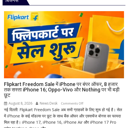
बिजनेस
परंपरा!
शिव
बाबा
की
बैद्यनाथ
पूजा
से
पहले
क्यों
होता
है
मां
काली
का
श्रृंगार?
जानिए
हृदयपीठ
Flipkart Freedom Sale में iPhone पर बंपर ऑफर, 8 हजार
तक सस्ता iPhone 16; Oppo-Vivo और Nothing पर भी बड़ी
का
छूट
धार्मिक
रहस्य
August 8, 2026
News Desk
on
Comments Off
नई दिल्ली: Flipkart Freedom Sale अब सभी ग्राहकों के लिए शुरू हो गई है। सेल
Flipkart
में iPhone के कई मॉडल्स पर छूट के साथ बैंक ऑफर और एक्सचेंज बोनस का फायदा
Freedom
मिल रहा है। iPhone 17, iPhone 16, iPhone Air और iPhone 17 Pro
Sale