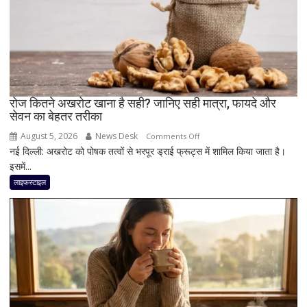
जितनी
जरूरी
है
दिमाग
की
सेहत
रोज कितने अखरोट खाना है सही? जानिए सही मात्रा, फायदे और
सेवन का बेहतर तरीका
August 5, 2026
News Desk
on
Comments Off
नई दिल्ली: अखरोट को पोषक तत्वों से भरपूर ड्राई फ्रूट्स में शामिल किया जाता है।
रोज
इसमें...
कितने
अखरोट
लाइफस्टाइल
खाना
है
सही?
जानिए
सही
मात्रा,
फायदे
और