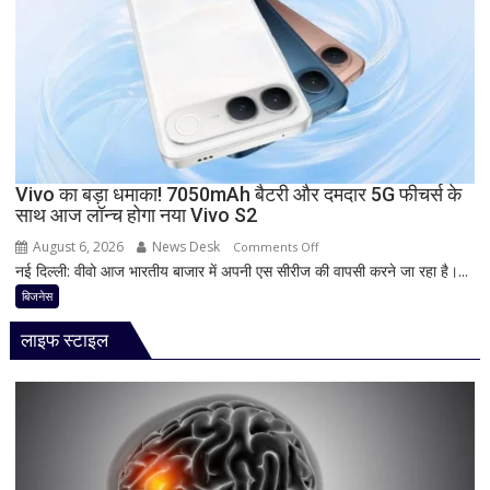
दस्तक!
8000mAh
बैटरी,
7-
इंच
डिस्प्ले
और
Snapdragon
Vivo का बड़ा धमाका! 7050mAh बैटरी और दमदार 5G फीचर्स के
साथ आज लॉन्च होगा नया Vivo S2
प्रोसेसर
से
August 6, 2026
News Desk
on
Comments Off
मचेगी
नई दिल्ली: वीवो आज भारतीय बाजार में अपनी एस सीरीज की वापसी करने जा रहा है।...
Vivo
धूम
का
बिजनेस
बड़ा
लाइफ स्टाइल
धमाका!
7050mAh
बैटरी
और
दमदार
5G
फीचर्स