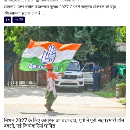
August 7, 2026
News Desk
Comments Off
शरद
लखनऊ: उत्तर प्रदेश विधानसभा चुनाव 2027 से पहले राष्ट्रीय लोकदल को बड़ा
यूपी
पवार
संगठनात्मक झटका लगा है।...
चुनाव
गुट
से
देश
राजनीति
के
पहले
सभी
जयंत
8
चौधरी
सांसद,
को
डीलिमिटेशन
बड़ा
बिल
झटका,
के
प्रदेश
बीच
अध्यक्ष
बढ़ी
डॉ.
सियासी
रामाशीष
अटकलें
राय
ने
RLD
से
दिया
मिशन 2027 के लिए कांग्रेस का बड़ा दांव, यूपी में पूरी सहप्रभारी टीम
इस्तीफा
बदली, नई जिम्मेदारियां घोषित