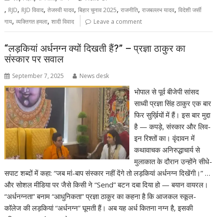
,
,
,
,
,
,
,
RJD
RJD विवाद
तेजस्वी यादव
बिहार चुनाव 2025
राजनीति
राजबल्लभ यादव
विदेशी जर्सी
,
,
गाय
व्यक्तिगत हमला
शादी विवाद
Leave a comment
“लड़कियां अर्धनग्न क्यों दिखती हैं?” – प्रज्ञा ठाकुर का
संस्कार पर सवाल
September 7, 2025
News desk
भोपाल से पूर्व बीजेपी सांसद
साध्वी प्रज्ञा सिंह ठाकुर एक बार
फिर सुर्ख़ियों में हैं। इस बार मुद्दा
है — कपड़े, संस्कार और लिव-
इन रिश्तों का। वृंदावन में
कथावाचक अनिरुद्धाचार्य से
मुलाकात के दौरान उन्होंने सीधे-
सपाट शब्दों में कहा: “जब मां-बाप संस्कार नहीं देंगे तो लड़कियां अर्धनग्न दिखेंगी।” …
और सोशल मीडिया पर जैसे किसी ने “Send” बटन दबा दिया हो — बयान वायरल।
“अर्धनग्नता” बनाम “आधुनिकता” प्रज्ञा ठाकुर का कहना है कि आजकल स्कूल-
कॉलेज की लड़कियां “अर्धनग्न” घूमती हैं। अब यह अर्ध कितना नग्न है, इसकी