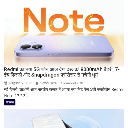
पर
कितना
दे
रहा
है
Bank
of
Baroda?
सीनियर
सिटीजन
को
Redmi का नया 5G फोन आज देगा दस्तक! 8000mAh बैटरी, 7-
इंच डिस्प्ले और Snapdragon प्रोसेसर से मचेगी धूम
मिल
रहा
August 6, 2026
News Desk
on
Comments Off
ज्यादा
नई दिल्ली: शाओमी आज भारतीय बाजार में अपना नया मिड-रेंज 5जी स्मार्टफोन Redmi
Redmi
फायदा,
Note 17 5G...
का
जानिए
नया
बिजनेस
नई
5G
ब्याज
फोन
दरें
आज
देगा