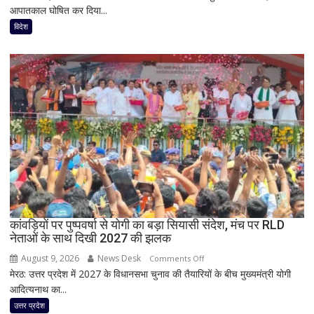
आपातकाल घोषित कर दिया...
कोलंबिया
में
विदेश
जंगल
की
आग
का
तांडव,
20
हजार
लोग
बेघर;
‘जैसे
बम
फटा
कांवड़ियों पर पुष्पवर्षा से योगी का बड़ा सियासी संदेश, मंच पर RLD
हो’
नेताओं के साथ दिखी 2027 की झलक
August 9, 2026
News Desk
on
Comments Off
मेरठ: उत्तर प्रदेश में 2027 के विधानसभा चुनाव की तैयारियों के बीच मुख्यमंत्री योगी
कांवड़ियों
आदित्यनाथ का...
पर
पुष्पवर्षा
उत्तर प्रदेश