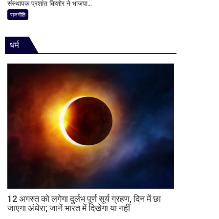
भूमिका
संस्थापक प्रशांत किशोर ने भाजपा...
में
अध्यक्ष
नहीं
प्रशांत
राजनीति
नितिन
मिली
किशोर
नवीन
की
का
धर्म
ऐतिहासिक
पहला
जीत
रिएक्शन,
से
आत्ममंथन
बिहार
का
की
किया
राजनीति
ऐलान
में
हलचल,
BJP
को
दी
खुली
चेतावनी;
JDU
ने
12 अगस्त को लगेगा दुर्लभ पूर्ण सूर्य ग्रहण, दिन में छा
जाएगा अंधेरा; जानें भारत में दिखेगा या नहीं
भी
सुनाई