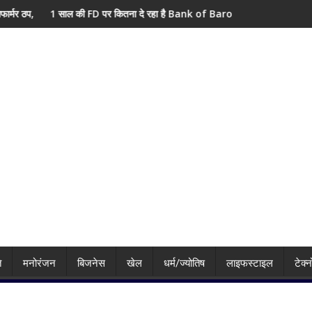
 लिए हाई अलर्ट
 पर कितना दे रहा है Bank of Baroda? सीनियर सिटीजन को मिल रहा ज्यादा फायदा, जान
Trump के बयान से पाकिस्ता
ि
मनोरंजन
बिजनेस
खेल
धर्म/ज्योतिष
लाइफस्टाइल
टेक्