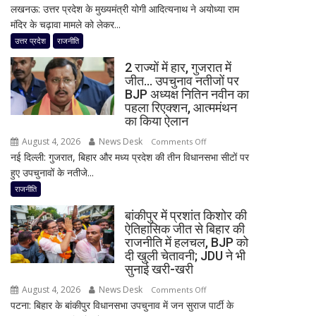
लखनऊ: उत्तर प्रदेश के मुख्यमंत्री योगी आदित्यनाथ ने अयोध्या राम
राम
बदली,
मंदिर के चढ़ावा मामले को लेकर...
मंदिर
नई
चढ़ावा
उत्तर प्रदेश
राजनीति
जिम्मेदारियां
मामले
घोषित
2 राज्यों में हार, गुजरात में
पर
जीत… उपचुनाव नतीजों पर
विधानसभा
BJP अध्यक्ष नितिन नवीन का
में
पहला रिएक्शन, आत्ममंथन
सीएम
का किया ऐलान
योगी
August 4, 2026
News Desk
on
Comments Off
का
नई दिल्ली: गुजरात, बिहार और मध्य प्रदेश की तीन विधानसभा सीटों पर
2
बड़ा
हुए उपचुनावों के नतीजे...
राज्यों
बयान,
में
राजनीति
बोले-
हार,
SIT
बांकीपुर में प्रशांत किशोर की
गुजरात
जांच
ऐतिहासिक जीत से बिहार की
में
राजनीति में हलचल, BJP को
में
जीत…
दी खुली चेतावनी; JDU ने भी
किसी
उपचुनाव
सुनाई खरी-खरी
साधु-
नतीजों
संत
August 4, 2026
News Desk
on
Comments Off
पर
की
पटना: बिहार के बांकीपुर विधानसभा उपचुनाव में जन सुराज पार्टी के
बांकीपुर
BJP