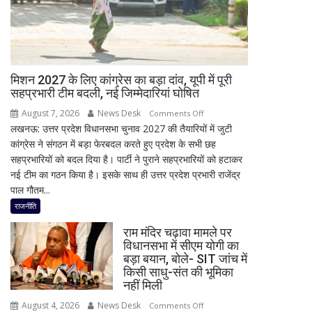
अब
इस्लामाबाद
ने
दी
सफाई
मिशन 2027 के लिए कांग्रेस का बड़ा दांव, यूपी में पूरी
सहप्रभारी टीम बदली, नई जिम्मेदारियां घोषित
August 7, 2026
News Desk
on
Comments Off
लखनऊ: उत्तर प्रदेश विधानसभा चुनाव 2027 की तैयारियों में जुटी
मिशन
कांग्रेस ने संगठन में बड़ा फेरबदल करते हुए प्रदेश के सभी छह
2027
सहप्रभारियों को बदल दिया है। पार्टी ने पुराने सहप्रभारियों को हटाकर
के
नई टीम का गठन किया है। इसके साथ ही उत्तर प्रदेश प्रभारी राजेंद्र
लिए
पाल गौतम...
कांग्रेस
का
राजनीति
बड़ा
राम मंदिर चढ़ावा मामले पर
दांव,
विधानसभा में सीएम योगी का
यूपी
बड़ा बयान, बोले- SIT जांच में
में
किसी साधु-संत की भूमिका
पूरी
नहीं मिली
सहप्रभारी
August 4, 2026
News Desk
on
Comments Off
टीम