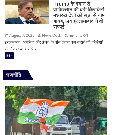
48
Trump के बयान से
पर
घंटे
पाकिस्तान की बढ़ी किरकिरी!
कितना
मध्यस्थ देशों की सूची से नाम
के
दे
गायब, अब इस्लामाबाद ने दी
लिए
रहा
सफाई
हाई
है
अलर्ट
August 7, 2026
News Desk
on
Comments Off
Bank
इस्लामाबाद: अमेरिका और ईरान के बीच तनाव कम कराने की कोशिशों
Trump
of
को लेकर एक बार फिर...
के
Baroda?
बयान
विदेश
सीनियर
से
सिटीजन
पाकिस्तान
को
राजनीति
की
मिल
बढ़ी
रहा
किरकिरी!
ज्यादा
मध्यस्थ
फायदा,
देशों
जानिए
की
नई
सूची
ब्याज
से
दरें
नाम
गायब,