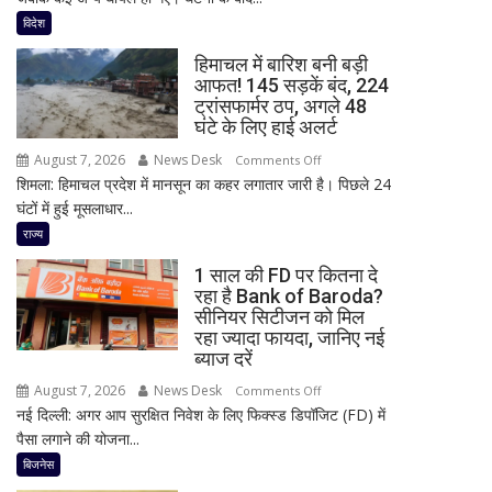
हमला!
विदेश
छात्र
हिमाचल में बारिश बनी बड़ी
ने
आफत! 145 सड़कें बंद, 224
की
ट्रांसफार्मर ठप, अगले 48
अंधाधुंध
घंटे के लिए हाई अलर्ट
फायरिंग,
August 7, 2026
News Desk
on
Comments Off
शिक्षक
शिमला: हिमाचल प्रदेश में मानसून का कहर लगातार जारी है। पिछले 24
हिमाचल
समेत
घंटों में हुई मूसलाधार...
में
4
बारिश
राज्य
की
बनी
मौत,
1 साल की FD पर कितना दे
बड़ी
कई
रहा है Bank of Baroda?
आफत!
घायल
सीनियर सिटीजन को मिल
145
रहा ज्यादा फायदा, जानिए नई
सड़कें
ब्याज दरें
बंद,
August 7, 2026
News Desk
on
Comments Off
224
नई दिल्ली: अगर आप सुरक्षित निवेश के लिए फिक्स्ड डिपॉजिट (FD) में
1
ट्रांसफार्मर
पैसा लगाने की योजना...
साल
ठप,
की
बिजनेस
अगले
FD