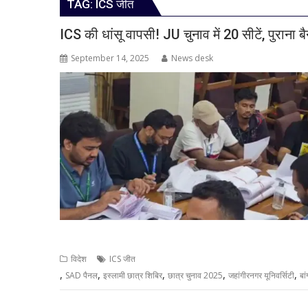
TAG:
ICS जीत
ICS की धांसू वापसी! JU चुनाव में 20 सीटें, पुराना बै
September 14, 2025
News desk
विदेश
ICS जीत
,
,
,
,
,
SAD पैनल
इस्लामी छात्र शिबिर
छात्र चुनाव 2025
जहांगीरनगर यूनिवर्सिटी
बा