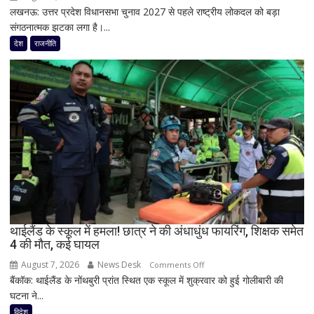
‘बंटवारा
लखनऊ: उत्तर प्रदेश विधानसभा चुनाव 2027 से पहले राष्ट्रीय लोकदल को बड़ा
यूपी
1947’
संगठनात्मक झटका लगा है।...
चुनाव
के
से
देश
राजनीति
प्रमोशन
पहले
में
जयंत
कही
चौधरी
दिल
को
की
बड़ा
बात
झटका,
प्रदेश
अध्यक्ष
डॉ.
रामाशीष
राय
ने
थाईलैंड के स्कूल में हमला! छात्र ने की अंधाधुंध फायरिंग, शिक्षक समेत
4 की मौत, कई घायल
RLD
से
August 7, 2026
News Desk
on
Comments Off
दिया
बैंकॉक: थाईलैंड के नोंथबुरी प्रांत स्थित एक स्कूल में शुक्रवार को हुई गोलीबारी की
थाईलैंड
इस्तीफा
घटना ने...
के
स्कूल
विदेश