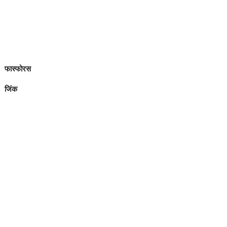
फास्फोरस
जिंक