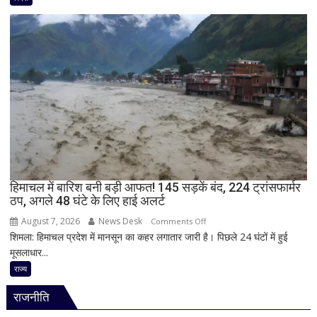
में
हमला!
छात्र
ने
की
अंधाधुंध
फायरिंग,
शिक्षक
समेत
4
की
मौत,
हिमाचल में बारिश बनी बड़ी आफत! 145 सड़कें बंद, 224 ट्रांसफार्मर
ठप, अगले 48 घंटे के लिए हाई अलर्ट
कई
घायल
August 7, 2026
News Desk
on
Comments Off
शिमला: हिमाचल प्रदेश में मानसून का कहर लगातार जारी है। पिछले 24 घंटों में हुई
हिमाचल
मूसलाधार...
में
बारिश
राज्य
बनी
राजनीति
बड़ी
आफत!