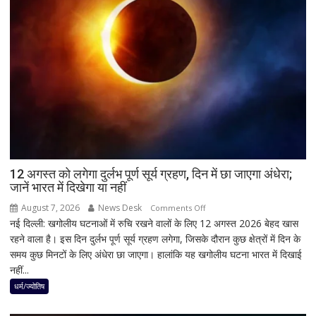
बड़ा
बयान,
बोले-
SIT
जांच
में
किसी
साधु-
संत
की
भूमिका
12 अगस्त को लगेगा दुर्लभ पूर्ण सूर्य ग्रहण, दिन में छा जाएगा अंधेरा;
नहीं
जानें भारत में दिखेगा या नहीं
मिली
August 7, 2026
News Desk
on
Comments Off
नई दिल्ली: खगोलीय घटनाओं में रुचि रखने वालों के लिए 12 अगस्त 2026 बेहद खास
12
रहने वाला है। इस दिन दुर्लभ पूर्ण सूर्य ग्रहण लगेगा, जिसके दौरान कुछ क्षेत्रों में दिन के
अगस्त
समय कुछ मिनटों के लिए अंधेरा छा जाएगा। हालांकि यह खगोलीय घटना भारत में दिखाई
को
नहीं...
लगेगा
दुर्लभ
धर्म/ज्योतिष
पूर्ण
सूर्य