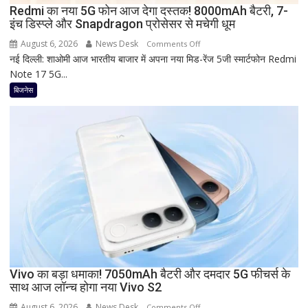
को
Redmi का नया 5G फोन आज देगा दस्तक! 8000mAh बैटरी, 7-
इंच डिस्प्ले और Snapdragon प्रोसेसर से मचेगी धूम
मिल
रहा
August 6, 2026
News Desk
on
Comments Off
ज्यादा
नई दिल्ली: शाओमी आज भारतीय बाजार में अपना नया मिड-रेंज 5जी स्मार्टफोन Redmi
Redmi
फायदा,
Note 17 5G...
का
जानिए
नया
बिजनेस
नई
5G
ब्याज
फोन
दरें
आज
देगा
दस्तक!
8000mAh
बैटरी,
7-
इंच
डिस्प्ले
और
Snapdragon
Vivo का बड़ा धमाका! 7050mAh बैटरी और दमदार 5G फीचर्स के
साथ आज लॉन्च होगा नया Vivo S2
प्रोसेसर
से
August 6, 2026
News Desk
on
Comments Off