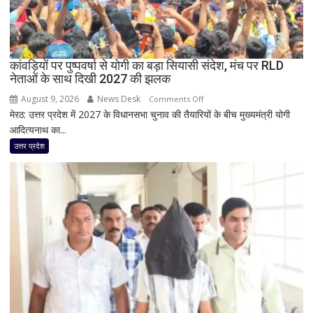
बेघर;
‘जैसे
बम
फटा
कांवड़ियों पर पुष्पवर्षा से योगी का बड़ा सियासी संदेश, मंच पर RLD
हो’
नेताओं के साथ दिखी 2027 की झलक
August 9, 2026
News Desk
on
Comments Off
मेरठ: उत्तर प्रदेश में 2027 के विधानसभा चुनाव की तैयारियों के बीच मुख्यमंत्री योगी
कांवड़ियों
आदित्यनाथ का...
पर
पुष्पवर्षा
उत्तर प्रदेश
से
योगी
का
बड़ा
सियासी
संदेश,
मंच
पर
RLD
नेताओं