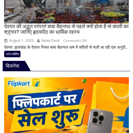
ये
4
अहम
नियम,
देवघर की अद्भुत परंपरा! बाबा बैद्यनाथ से पहले क्यों होता है मां काली का
श्रृंगार? जानिए हृदयपीठ का धार्मिक रहस्य
तभी
पूर्ण
August 1, 2026
News Desk
on
Comments Off
मानी
देवघर: झारखंड के देवघर स्थित बाबा बैद्यनाथ धाम में सदियों से चली आ रही एक अनूठी...
देवघर
जाती
की
धर्म/ज्योतिष
है
अद्भुत
भगवान
बिजनेस
परंपरा!
शिव
बाबा
की
बैद्यनाथ
पूजा
से
पहले
क्यों
होता
है
मां
काली
का