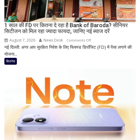
Oppo-
Vivo
और
1 साल की FD पर कितना दे रहा है Bank of Baroda? सीनियर
Nothing
सिटीजन को मिल रहा ज्यादा फायदा, जानिए नई ब्याज दरें
पर
भी
August 7, 2026
News Desk
on
Comments Off
बड़ी
नई दिल्ली: अगर आप सुरक्षित निवेश के लिए फिक्स्ड डिपॉजिट (FD) में पैसा लगाने की
1
छूट
योजना...
साल
की
बिजनेस
FD
पर
कितना
दे
रहा
है
Bank
of
Baroda?
सीनियर
सिटीजन