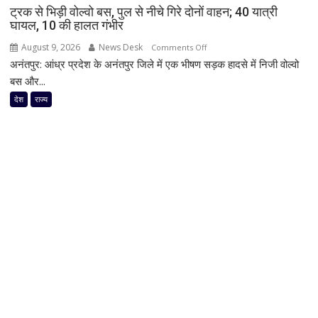
ट्रक से भिड़ी वोल्वो बस, पुल से नीचे गिरे दोनों वाहन; 40 यात्री
के
घायल, 10 की हालत गंभीर
प्रेमी
पर
August 9, 2026
News Desk
on
Comments Off
साजिश
अनंतपुर: आंध्र प्रदेश के अनंतपुर जिले में एक भीषण सड़क हादसे में निजी वोल्वो
ट्रक
का
से
बस और...
आरोप
भिड़ी
देश
राज्य
वोल्वो
बस,
पुल
से
नीचे
गिरे
दोनों
वाहन;
40
यात्री
घायल,
10
की
हालत