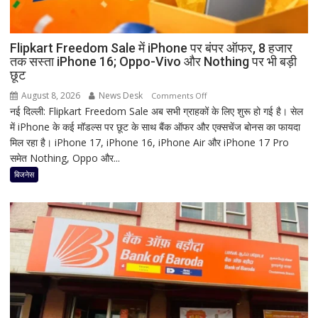
श्रृंगार?
जानिए
हृदयपीठ
Flipkart Freedom Sale में iPhone पर बंपर ऑफर, 8 हजार
तक सस्ता iPhone 16; Oppo-Vivo और Nothing पर भी बड़ी
का
छूट
धार्मिक
रहस्य
August 8, 2026
News Desk
on
Comments Off
नई दिल्ली: Flipkart Freedom Sale अब सभी ग्राहकों के लिए शुरू हो गई है। सेल
Flipkart
में iPhone के कई मॉडल्स पर छूट के साथ बैंक ऑफर और एक्सचेंज बोनस का फायदा
Freedom
मिल रहा है। iPhone 17, iPhone 16, iPhone Air और iPhone 17 Pro
Sale
समेत Nothing, Oppo और...
में
iPhone
बिजनेस
पर
बंपर
ऑफर,
8
हजार
तक
सस्ता
iPhone
16;