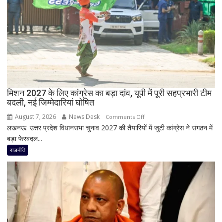
बीच
अध्यक्ष
बढ़ी
डॉ.
सियासी
रामाशीष
अटकलें
राय
ने
RLD
से
दिया
मिशन 2027 के लिए कांग्रेस का बड़ा दांव, यूपी में पूरी सहप्रभारी टीम
इस्तीफा
बदली, नई जिम्मेदारियां घोषित
August 7, 2026
News Desk
on
Comments Off
लखनऊ: उत्तर प्रदेश विधानसभा चुनाव 2027 की तैयारियों में जुटी कांग्रेस ने संगठन में
मिशन
बड़ा फेरबदल...
2027
के
राजनीति
लिए
कांग्रेस
का
बड़ा
दांव,
यूपी