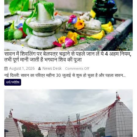
का
नवपंचम
योग,
इन
3
राशियों
पर
रह
सावन में शिवलिंग पर बेलपत्र चढ़ाने से पहले जान लें ये 4 अहम नियम,
तभी पूर्ण मानी जाती है भगवान शिव की पूजा
सकती
है
August 1, 2026
News Desk
on
Comments Off
शुभ
नई दिल्ली: सावन का पवित्र महीना 30 जुलाई से शुरू हो चुका है और पहला सावन...
सावन
प्रभाव,
में
धर्म/ज्योतिष
करियर
शिवलिंग
और
पर
धन
बेलपत्र
लाभ
चढ़ाने
के
से
बन
पहले
रहे
जान
योग
लें