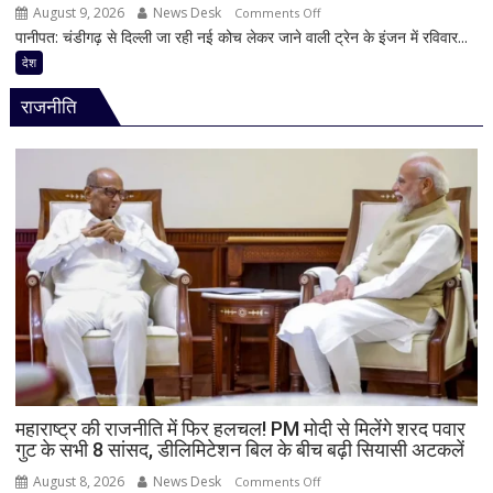
मिले
August 9, 2026
News Desk
on
Comments Off
600
पानीपत: चंडीगढ़ से दिल्ली जा रही नई कोच लेकर जाने वाली ट्रेन के इंजन में रविवार...
पानीपत
से
जंक्शन
देश
ज्यादा
पर
वीडियो
राजनीति
बड़ा
हादसा
टला,
ट्रेन
के
इंजन
में
शॉर्ट
सर्किट
से
उठा
धुआं;
डेढ़
घंटे
महाराष्ट्र की राजनीति में फिर हलचल! PM मोदी से मिलेंगे शरद पवार
गुट के सभी 8 सांसद, डीलिमिटेशन बिल के बीच बढ़ी सियासी अटकलें
रुकी
गाड़ी
August 8, 2026
News Desk
on
Comments Off