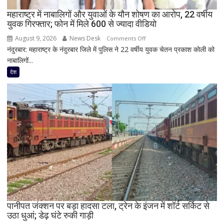
के
साथ
महाराष्ट्र में नाबालिगों और युवाओं के यौन शोषण का आरोप, 22 वर्षीय
युवक गिरफ्तार; फोन में मिले 600 से ज्यादा वीडियो
दिखी
2027
August 9, 2026
News Desk
on
Comments Off
की
नंदुरबार: महाराष्ट्र के नंदुरबार जिले में पुलिस ने 22 वर्षीय युवक चेतन प्रकाश कोली को
महाराष्ट्र
झलक
नाबालिगों...
में
नाबालिगों
देश
और
युवाओं
के
यौन
शोषण
का
आरोप,
22
वर्षीय
युवक
गिरफ्तार;
फोन
पानीपत जंक्शन पर बड़ा हादसा टला, ट्रेन के इंजन में शॉर्ट सर्किट से
उठा धुआं; डेढ़ घंटे रुकी गाड़ी
में