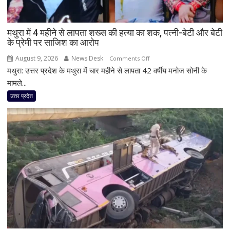
के
साथ
मथुरा में 4 महीने से लापता शख्स की हत्या का शक, पत्नी-बेटी और बेटी
दिखी
के प्रेमी पर साजिश का आरोप
2027
की
August 9, 2026
News Desk
on
Comments Off
झलक
मथुरा: उत्तर प्रदेश के मथुरा में चार महीने से लापता 42 वर्षीय मनोज सोनी के
मथुरा
में
मामले...
4
उत्तर प्रदेश
महीने
से
लापता
शख्स
की
हत्या
का
शक,
पत्नी-
बेटी
और
बेटी