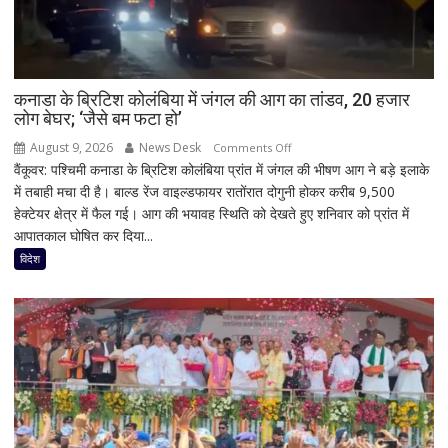
कनाडा के ब्रिटिश कोलंबिया में जंगल की आग का तांडव, 20 हजार
लोग बेघर; ‘जैसे बम फटा हो’
August 9, 2026
News Desk
on
Comments Off
वैंकूवर: पश्चिमी कनाडा के ब्रिटिश कोलंबिया प्रांत में जंगल की भीषण आग ने बड़े इलाके
कनाडा
में तबाही मचा दी है। बाल्ड रेंज वाइल्डफायर रातोंरात दोगुनी होकर करीब 9,500
के
हेक्टेयर क्षेत्र में फैल गई। आग की भयावह स्थिति को देखते हुए शनिवार को प्रांत में
ब्रिटिश
आपातकाल घोषित कर दिया...
कोलंबिया
में
विदेश
जंगल
की
आग
का
तांडव,
20
हजार
लोग