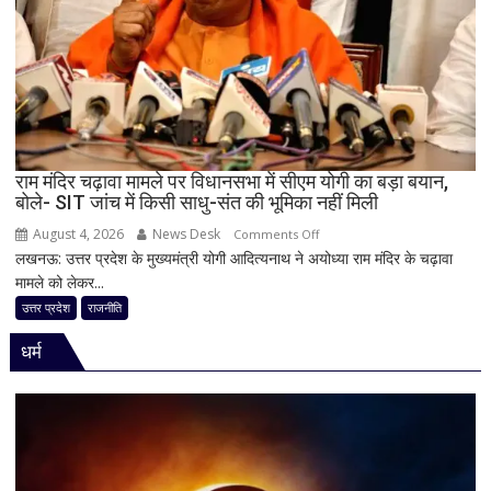
में
पूरी
सहप्रभारी
टीम
बदली,
नई
जिम्मेदारियां
घोषित
राम मंदिर चढ़ावा मामले पर विधानसभा में सीएम योगी का बड़ा बयान,
बोले- SIT जांच में किसी साधु-संत की भूमिका नहीं मिली
August 4, 2026
News Desk
on
Comments Off
लखनऊ: उत्तर प्रदेश के मुख्यमंत्री योगी आदित्यनाथ ने अयोध्या राम मंदिर के चढ़ावा
राम
मामले को लेकर...
मंदिर
चढ़ावा
उत्तर प्रदेश
राजनीति
मामले
धर्म
पर
विधानसभा
में
सीएम
योगी
का