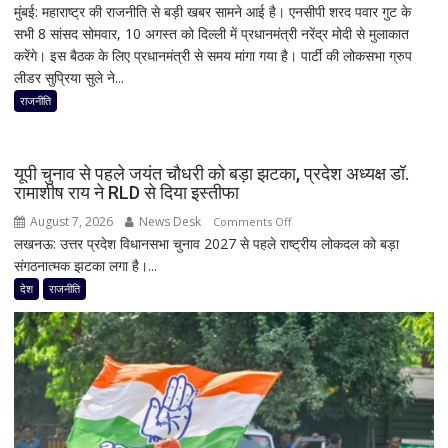
मुंबई: महाराष्ट्र की राजनीति से बड़ी खबर सामने आई है। एनसीपी शरद पवार गुट के
महाराष्ट्र
सभी 8 सांसद सोमवार, 10 अगस्त को दिल्ली में प्रधानमंत्री नरेंद्र मोदी से मुलाकात
की
करेंगे। इस बैठक के लिए प्रधानमंत्री से समय मांगा गया है। पार्टी की लोकसभा ग्रुप
राजनीति
लीडर सुप्रिया सुले ने...
में
फिर
राजनीति
हलचल!
PM
मोदी
यूपी चुनाव से पहले जयंत चौधरी को बड़ा झटका, प्रदेश अध्यक्ष डॉ.
से
रामाशीष राय ने RLD से दिया इस्तीफा
मिलेंगे
August 7, 2026
News Desk
on
Comments Off
शरद
लखनऊ: उत्तर प्रदेश विधानसभा चुनाव 2027 से पहले राष्ट्रीय लोकदल को बड़ा
यूपी
पवार
संगठनात्मक झटका लगा है।...
चुनाव
गुट
से
देश
राजनीति
के
पहले
सभी
जयंत
8
चौधरी
सांसद,
को
डीलिमिटेशन
बड़ा
बिल
झटका,
के
प्रदेश