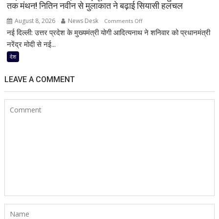
तक मंथन! नितिन नवीन से मुलाकात ने बढ़ाई सियासी हलचल
August 8, 2026
News Desk
on
Comments Off
नई दिल्ली: उत्तर प्रदेश के मुख्यमंत्री योगी आदित्यनाथ ने शनिवार को प्रधानमंत्री
पीएम
मोदी
नरेंद्र मोदी से नई...
से
देश
मिले
सीएम
LEAVE A COMMENT
योगी,
यूपी
के
विकास
से
लेकर
चुनावी
रणनीति
तक
मंथन!
नितिन
नवीन
से