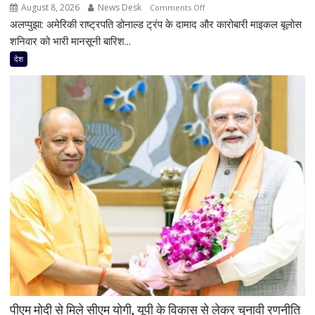
परिसीमन
August 8, 2026
News Desk
on
Comments Off
पर
अलप्पुझा: अमेरिकी राष्ट्रपति डोनाल्ड ट्रंप के दामाद और कारोबारी माइकल बूलोस
अचानक
भी
केरल
शनिवार को भारी मानसूनी बारिश...
दिया
क्यों
देश
जोर
पहुंचे
ट्रंप
के
दामाद
माइकल
बूलोस?
भारी
बारिश
के
बीच
हाउसबोट
से
लिया
बैकवॉटर
का
आनंद
पीएम मोदी से मिले सीएम योगी, यूपी के विकास से लेकर चुनावी रणनीति