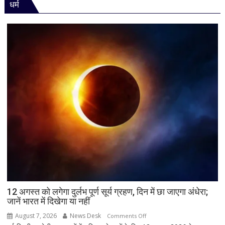
धर्म
पर
विधानसभा
में
सीएम
योगी
का
बड़ा
बयान,
बोले-
SIT
जांच
में
किसी
साधु-
संत
की
भूमिका
12 अगस्त को लगेगा दुर्लभ पूर्ण सूर्य ग्रहण, दिन में छा जाएगा अंधेरा;
नहीं
जानें भारत में दिखेगा या नहीं
मिली
August 7, 2026
News Desk
on
Comments Off