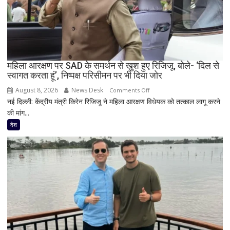
गुट
के
सभी
8
सांसद,
महिला आरक्षण पर SAD के समर्थन से खुश हुए रिजिजू, बोले- ‘दिल से
डीलिमिटेशन
स्वागत करता हूं’, निष्पक्ष परिसीमन पर भी दिया जोर
बिल
के
August 8, 2026
News Desk
on
Comments Off
बीच
नई दिल्ली: केंद्रीय मंत्री किरेन रिजिजू ने महिला आरक्षण विधेयक को तत्काल लागू करने
महिला
बढ़ी
की मांग...
आरक्षण
सियासी
पर
देश
अटकलें
SAD
के
समर्थन
से
खुश
हुए
रिजिजू,
बोले-
‘दिल