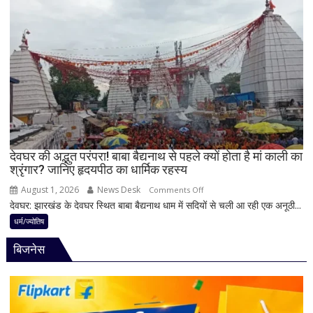
धन
बेलपत्र
लाभ
चढ़ाने
के
से
बन
पहले
रहे
जान
योग
लें
ये
4
अहम
नियम,
देवघर की अद्भुत परंपरा! बाबा बैद्यनाथ से पहले क्यों होता है मां काली का
श्रृंगार? जानिए हृदयपीठ का धार्मिक रहस्य
तभी
पूर्ण
August 1, 2026
News Desk
on
Comments Off
मानी
देवघर: झारखंड के देवघर स्थित बाबा बैद्यनाथ धाम में सदियों से चली आ रही एक अनूठी...
देवघर
जाती
की
धर्म/ज्योतिष
है
अद्भुत
भगवान
बिजनेस
परंपरा!
शिव
बाबा
की
बैद्यनाथ
पूजा
से
पहले