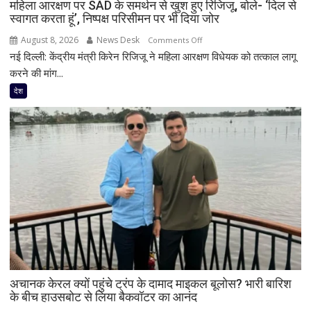
महिला आरक्षण पर SAD के समर्थन से खुश हुए रिजिजू, बोले- ‘दिल से
स्वागत करता हूं’, निष्पक्ष परिसीमन पर भी दिया जोर
August 8, 2026
News Desk
on
Comments Off
नई दिल्ली: केंद्रीय मंत्री किरेन रिजिजू ने महिला आरक्षण विधेयक को तत्काल लागू
महिला
आरक्षण
करने की मांग...
पर
देश
SAD
के
समर्थन
से
खुश
हुए
रिजिजू,
बोले-
‘दिल
से
स्वागत
करता
अचानक केरल क्यों पहुंचे ट्रंप के दामाद माइकल बूलोस? भारी बारिश
हूं’,
के बीच हाउसबोट से लिया बैकवॉटर का आनंद
निष्पक्ष