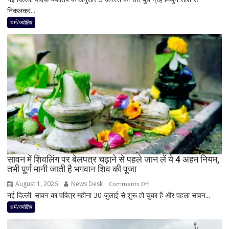
निकलकर...
अगस्त
के
धर्म/ज्योतिष
बाद
बनेगा
बुध-
शनि
का
नवपंचम
योग,
इन
3
राशियों
पर
रह
सावन में शिवलिंग पर बेलपत्र चढ़ाने से पहले जान लें ये 4 अहम नियम,
तभी पूर्ण मानी जाती है भगवान शिव की पूजा
सकती
है
August 1, 2026
News Desk
on
Comments Off
शुभ
नई दिल्ली: सावन का पवित्र महीना 30 जुलाई से शुरू हो चुका है और पहला सावन...
सावन
प्रभाव,
में
धर्म/ज्योतिष
करियर
शिवलिंग
और
पर