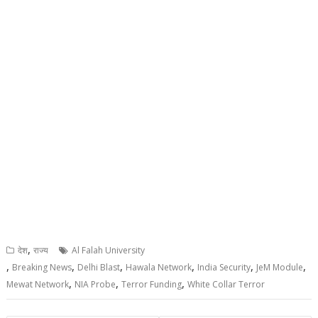
,
देश
राज्य
Al Falah University
,
,
,
,
,
,
Breaking News
Delhi Blast
Hawala Network
India Security
JeM Module
,
,
,
Mewat Network
NIA Probe
Terror Funding
White Collar Terror