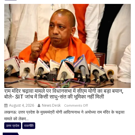
लिए
कांग्रेस
का
बड़ा
दांव,
यूपी
में
पूरी
सहप्रभारी
टीम
बदली,
नई
जिम्मेदारियां
घोषित
राम मंदिर चढ़ावा मामले पर विधानसभा में सीएम योगी का बड़ा बयान,
बोले- SIT जांच में किसी साधु-संत की भूमिका नहीं मिली
August 4, 2026
News Desk
on
Comments Off
लखनऊ: उत्तर प्रदेश के मुख्यमंत्री योगी आदित्यनाथ ने अयोध्या राम मंदिर के चढ़ावा
राम
मामले को लेकर...
मंदिर
चढ़ावा
उत्तर प्रदेश
राजनीति
मामले