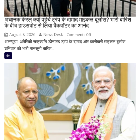
से
स्वागत
करता
अचानक केरल क्यों पहुंचे ट्रंप के दामाद माइकल बूलोस? भारी बारिश
के बीच हाउसबोट से लिया बैकवॉटर का आनंद
हूं’,
निष्पक्ष
August 8, 2026
News Desk
on
Comments Off
परिसीमन
अलप्पुझा: अमेरिकी राष्ट्रपति डोनाल्ड ट्रंप के दामाद और कारोबारी माइकल बूलोस
अचानक
पर
शनिवार को भारी मानसूनी बारिश...
केरल
भी
क्यों
देश
दिया
पहुंचे
जोर
ट्रंप
के
दामाद
माइकल
बूलोस?
भारी
बारिश
के
बीच
हाउसबोट
से