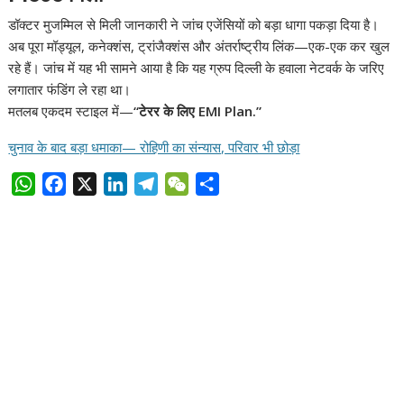
डॉक्टर मुजम्मिल से मिली जानकारी ने जांच एजेंसियों को बड़ा धागा पकड़ा दिया है।
अब पूरा मॉड्यूल, कनेक्शंस, ट्रांजैक्शंस और अंतर्राष्ट्रीय लिंक—एक-एक कर खुल
रहे हैं। जांच में यह भी सामने आया है कि यह ग्रुप दिल्ली के हवाला नेटवर्क के जरिए
लगातार फंडिंग ले रहा था।
मतलब एकदम स्टाइल में—
“टेरर के लिए EMI Plan.”
चुनाव के बाद बड़ा धमाका— रोहिणी का संन्यास, परिवार भी छोड़ा
W
F
X
L
T
W
S
h
a
i
e
e
h
a
c
n
l
C
a
t
e
k
e
h
r
s
b
e
g
a
e
A
o
d
r
t
p
o
I
a
p
k
n
m