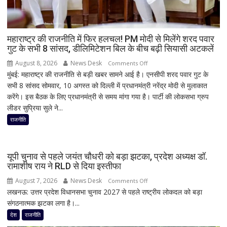
मंथन!
नितिन
नवीन
से
महाराष्ट्र की राजनीति में फिर हलचल! PM मोदी से मिलेंगे शरद पवार
गुट के सभी 8 सांसद, डीलिमिटेशन बिल के बीच बढ़ी सियासी अटकलें
मुलाकात
ने
August 8, 2026
News Desk
on
Comments Off
बढ़ाई
मुंबई: महाराष्ट्र की राजनीति से बड़ी खबर सामने आई है। एनसीपी शरद पवार गुट के
महाराष्ट्र
सियासी
सभी 8 सांसद सोमवार, 10 अगस्त को दिल्ली में प्रधानमंत्री नरेंद्र मोदी से मुलाकात
की
हलचल
करेंगे। इस बैठक के लिए प्रधानमंत्री से समय मांगा गया है। पार्टी की लोकसभा ग्रुप
राजनीति
लीडर सुप्रिया सुले ने...
में
फिर
राजनीति
हलचल!
PM
मोदी
यूपी चुनाव से पहले जयंत चौधरी को बड़ा झटका, प्रदेश अध्यक्ष डॉ.
से
रामाशीष राय ने RLD से दिया इस्तीफा
मिलेंगे
August 7, 2026
News Desk
on
Comments Off
शरद
लखनऊ: उत्तर प्रदेश विधानसभा चुनाव 2027 से पहले राष्ट्रीय लोकदल को बड़ा
यूपी
पवार
संगठनात्मक झटका लगा है।...
चुनाव
गुट
से
देश
राजनीति
के
पहले