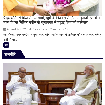
लिया
बैकवॉटर
का
पीएम मोदी से मिले सीएम योगी, यूपी के विकास से लेकर चुनावी रणनीति
आनंद
तक मंथन! नितिन नवीन से मुलाकात ने बढ़ाई सियासी हलचल
August 8, 2026
News Desk
on
Comments Off
नई दिल्ली: उत्तर प्रदेश के मुख्यमंत्री योगी आदित्यनाथ ने शनिवार को प्रधानमंत्री नरेंद्र
पीएम
मोदी से नई...
मोदी
से
देश
मिले
राजनीति
सीएम
योगी,
यूपी
के
विकास
से
लेकर
चुनावी
रणनीति
तक