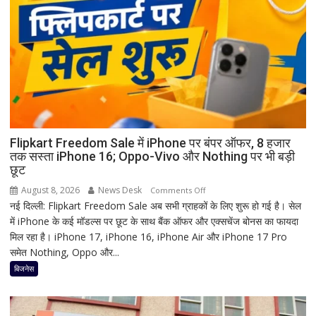
क्यों
होता
है
मां
काली
का
श्रृंगार?
जानिए
हृदयपीठ
Flipkart Freedom Sale में iPhone पर बंपर ऑफर, 8 हजार
तक सस्ता iPhone 16; Oppo-Vivo और Nothing पर भी बड़ी
का
छूट
धार्मिक
रहस्य
August 8, 2026
News Desk
on
Comments Off
नई दिल्ली: Flipkart Freedom Sale अब सभी ग्राहकों के लिए शुरू हो गई है। सेल
Flipkart
में iPhone के कई मॉडल्स पर छूट के साथ बैंक ऑफर और एक्सचेंज बोनस का फायदा
Freedom
मिल रहा है। iPhone 17, iPhone 16, iPhone Air और iPhone 17 Pro
Sale
समेत Nothing, Oppo और...
में
iPhone
बिजनेस
पर
बंपर
ऑफर,