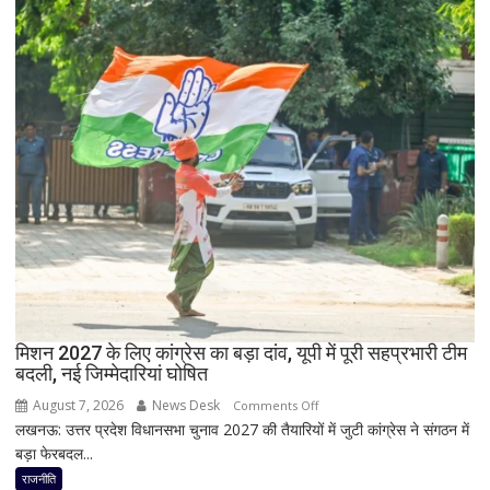
सभी
जयंत
8
चौधरी
सांसद,
को
डीलिमिटेशन
बड़ा
बिल
झटका,
के
प्रदेश
बीच
अध्यक्ष
बढ़ी
डॉ.
सियासी
रामाशीष
अटकलें
राय
ने
RLD
से
दिया
मिशन 2027 के लिए कांग्रेस का बड़ा दांव, यूपी में पूरी सहप्रभारी टीम
इस्तीफा
बदली, नई जिम्मेदारियां घोषित
August 7, 2026
News Desk
on
Comments Off
लखनऊ: उत्तर प्रदेश विधानसभा चुनाव 2027 की तैयारियों में जुटी कांग्रेस ने संगठन में
मिशन
बड़ा फेरबदल...
2027
के
राजनीति