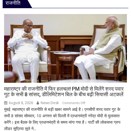
वीडियो
राजनीति
बड़ा
हादसा
टला,
ट्रेन
के
इंजन
में
शॉर्ट
सर्किट
से
उठा
धुआं;
डेढ़
घंटे
महाराष्ट्र की राजनीति में फिर हलचल! PM मोदी से मिलेंगे शरद पवार
गुट के सभी 8 सांसद, डीलिमिटेशन बिल के बीच बढ़ी सियासी अटकलें
रुकी
गाड़ी
August 8, 2026
News Desk
on
Comments Off
मुंबई: महाराष्ट्र की राजनीति से बड़ी खबर सामने आई है। एनसीपी शरद पवार गुट के
महाराष्ट्र
सभी 8 सांसद सोमवार, 10 अगस्त को दिल्ली में प्रधानमंत्री नरेंद्र मोदी से मुलाकात
की
करेंगे। इस बैठक के लिए प्रधानमंत्री से समय मांगा गया है। पार्टी की लोकसभा ग्रुप
राजनीति
लीडर सुप्रिया सुले ने...
में