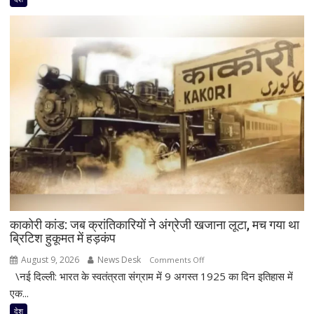
बड़ा
हादसा
टला,
ट्रेन
के
इंजन
में
शॉर्ट
सर्किट
से
उठा
धुआं;
डेढ़
घंटे
काकोरी कांड: जब क्रांतिकारियों ने अंग्रेजी खजाना लूटा, मच गया था
रुकी
ब्रिटिश हुकूमत में हड़कंप
गाड़ी
August 9, 2026
News Desk
on
Comments Off
\नई दिल्ली: भारत के स्वतंत्रता संग्राम में 9 अगस्त 1925 का दिन इतिहास में
काकोरी
कांड:
एक...
जब
देश