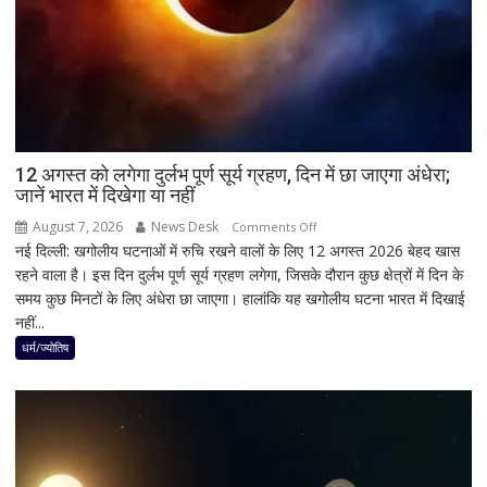
जांच
में
किसी
साधु-
संत
की
भूमिका
12 अगस्त को लगेगा दुर्लभ पूर्ण सूर्य ग्रहण, दिन में छा जाएगा अंधेरा;
नहीं
जानें भारत में दिखेगा या नहीं
मिली
August 7, 2026
News Desk
on
Comments Off
नई दिल्ली: खगोलीय घटनाओं में रुचि रखने वालों के लिए 12 अगस्त 2026 बेहद खास
12
रहने वाला है। इस दिन दुर्लभ पूर्ण सूर्य ग्रहण लगेगा, जिसके दौरान कुछ क्षेत्रों में दिन के
अगस्त
समय कुछ मिनटों के लिए अंधेरा छा जाएगा। हालांकि यह खगोलीय घटना भारत में दिखाई
को
नहीं...
लगेगा
दुर्लभ
धर्म/ज्योतिष
पूर्ण
सूर्य
ग्रहण,
दिन
में