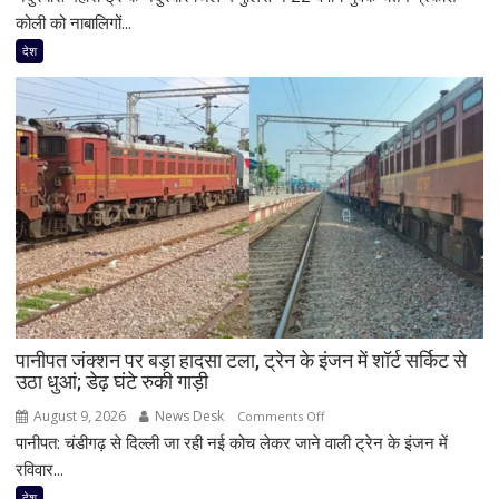
में
कोली को नाबालिगों...
नाबालिगों
देश
और
युवाओं
के
यौन
शोषण
का
आरोप,
22
वर्षीय
युवक
गिरफ्तार;
फोन
पानीपत जंक्शन पर बड़ा हादसा टला, ट्रेन के इंजन में शॉर्ट सर्किट से
में
उठा धुआं; डेढ़ घंटे रुकी गाड़ी
मिले
600
August 9, 2026
News Desk
on
Comments Off
से
पानीपत: चंडीगढ़ से दिल्ली जा रही नई कोच लेकर जाने वाली ट्रेन के इंजन में
पानीपत
ज्यादा
जंक्शन
रविवार...
वीडियो
पर
देश