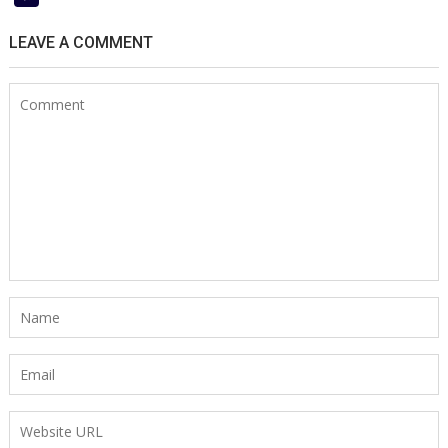
क्रांतिकारियों
ने
LEAVE A COMMENT
अंग्रेजी
खजाना
लूटा,
मच
गया
था
ब्रिटिश
हुकूमत
में
हड़कंप