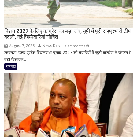
ने
RLD
से
दिया
मिशन 2027 के लिए कांग्रेस का बड़ा दांव, यूपी में पूरी सहप्रभारी टीम
इस्तीफा
बदली, नई जिम्मेदारियां घोषित
August 7, 2026
News Desk
on
Comments Off
लखनऊ: उत्तर प्रदेश विधानसभा चुनाव 2027 की तैयारियों में जुटी कांग्रेस ने संगठन में
मिशन
बड़ा फेरबदल...
2027
के
राजनीति
लिए
कांग्रेस
का
बड़ा
दांव,
यूपी
में
पूरी
सहप्रभारी
टीम