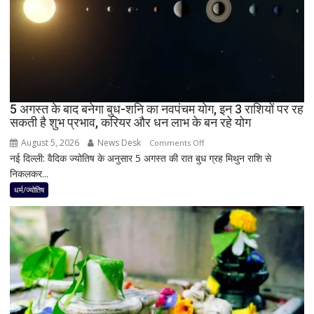
छा
जाएगा
अंधेरा;
जानें
भारत
में
दिखेगा
5 अगस्त के बाद बनेगा बुध-शनि का नवपंचम योग, इन 3 राशियों पर रह
या
सकती है शुभ प्रभाव, करियर और धन लाभ के बन रहे योग
नहीं
August 5, 2026
News Desk
on
Comments Off
नई दिल्ली: वैदिक ज्योतिष के अनुसार 5 अगस्त की रात बुध ग्रह मिथुन राशि से
5
निकलकर...
अगस्त
के
धर्म/ज्योतिष
बाद
बनेगा
बुध-
शनि
का
नवपंचम
योग,
इन