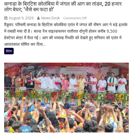
कनाडा के ब्रिटिश कोलंबिया में जंगल की आग का तांडव, 20 हजार
लोग बेघर; ‘जैसे बम फटा हो’
August 9, 2026
News Desk
on
Comments Off
वैंकूवर: पश्चिमी कनाडा के ब्रिटिश कोलंबिया प्रांत में जंगल की भीषण आग ने बड़े इलाके
कनाडा
में तबाही मचा दी है। बाल्ड रेंज वाइल्डफायर रातोंरात दोगुनी होकर करीब 9,500
के
हेक्टेयर क्षेत्र में फैल गई। आग की भयावह स्थिति को देखते हुए शनिवार को प्रांत में
ब्रिटिश
आपातकाल घोषित कर दिया...
कोलंबिया
में
विदेश
जंगल
की
आग
का
तांडव,
20
हजार
लोग
बेघर;
‘जैसे
बम
फटा