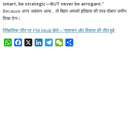
smart, be strategic—BUT never be arrogant.”
Because अगर अहंकार आया… तो बिहार आपको इतिहास की तरह दोबारा ज़मीन
दिखा देगा।
ऐतिहासिक जीत पर PM Modi बोले—‘सुशासन और विकास की जीत हुई’
W
F
X
L
T
W
S
h
a
i
e
e
h
a
c
n
l
C
a
t
e
k
e
h
r
s
b
e
g
a
e
A
o
d
r
t
p
o
I
a
p
k
n
m