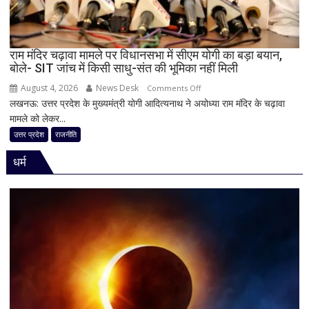
बदली,
नई
जिम्मेदारियां
घोषित
राम मंदिर चढ़ावा मामले पर विधानसभा में सीएम योगी का बड़ा बयान,
बोले- SIT जांच में किसी साधु-संत की भूमिका नहीं मिली
August 4, 2026
News Desk
on
Comments Off
लखनऊ: उत्तर प्रदेश के मुख्यमंत्री योगी आदित्यनाथ ने अयोध्या राम मंदिर के चढ़ावा
राम
मामले को लेकर...
मंदिर
चढ़ावा
उत्तर प्रदेश
राजनीति
मामले
धर्म
पर
विधानसभा
में
सीएम
योगी
का
बड़ा
बयान,
बोले-
SIT