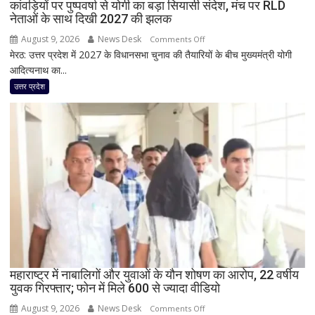
कांवड़ियों पर पुष्पवर्षा से योगी का बड़ा सियासी संदेश, मंच पर RLD
हो’
नेताओं के साथ दिखी 2027 की झलक
August 9, 2026
News Desk
on
Comments Off
मेरठ: उत्तर प्रदेश में 2027 के विधानसभा चुनाव की तैयारियों के बीच मुख्यमंत्री योगी
कांवड़ियों
आदित्यनाथ का...
पर
पुष्पवर्षा
उत्तर प्रदेश
से
योगी
का
बड़ा
सियासी
संदेश,
मंच
पर
RLD
नेताओं
के
साथ
महाराष्ट्र में नाबालिगों और युवाओं के यौन शोषण का आरोप, 22 वर्षीय
युवक गिरफ्तार; फोन में मिले 600 से ज्यादा वीडियो
दिखी
2027
August 9, 2026
News Desk
on
Comments Off