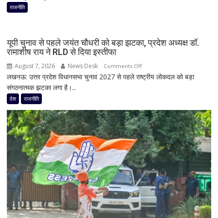
फिर
राजनीति
हलचल!
PM
मोदी
यूपी चुनाव से पहले जयंत चौधरी को बड़ा झटका, प्रदेश अध्यक्ष डॉ.
से
रामाशीष राय ने RLD से दिया इस्तीफा
मिलेंगे
August 7, 2026
News Desk
on
Comments Off
शरद
लखनऊ: उत्तर प्रदेश विधानसभा चुनाव 2027 से पहले राष्ट्रीय लोकदल को बड़ा
यूपी
पवार
संगठनात्मक झटका लगा है।...
चुनाव
गुट
से
देश
राजनीति
के
पहले
सभी
जयंत
8
चौधरी
सांसद,
को
डीलिमिटेशन
बड़ा
बिल
झटका,
के
प्रदेश
बीच
अध्यक्ष
बढ़ी
डॉ.
सियासी
रामाशीष
अटकलें
राय