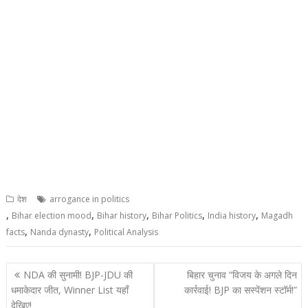
देश
arrogance in politics
,
,
,
,
,
Bihar election mood
Bihar history
Bihar Politics
India history
Magadh
,
,
facts
Nanda dynasty
Political Analysis
Post
NDA की सुनामी! BJP-JDU की
बिहार चुनाव “विजय के अगले दिन
navigation
धमाकेदार जीत, Winner List यहाँ
कार्रवाई! BJP का सस्पेंशन स्टॉर्म!”
देखिए!