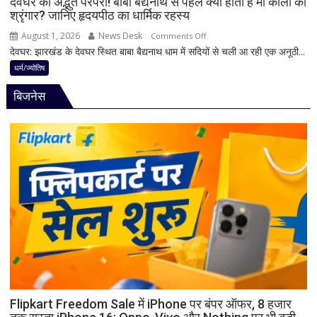
देवघर की अद्भुत परंपरा! बाबा बैद्यनाथ से पहले क्यों होता है मां काली का
श्रृंगार? जानिए हृदयपीठ का धार्मिक रहस्य
तभी
पूर्ण
August 1, 2026
News Desk
on
Comments Off
मानी
देवघर: झारखंड के देवघर स्थित बाबा बैद्यनाथ धाम में सदियों से चली आ रही एक अनूठी...
देवघर
जाती
की
धर्म/ज्योतिष
है
अद्भुत
भगवान
बिजनेस
परंपरा!
शिव
बाबा
की
बैद्यनाथ
पूजा
से
पहले
क्यों
होता
है
मां
काली
का
श्रृंगार?
जानिए
हृदयपीठ
Flipkart Freedom Sale में iPhone पर बंपर ऑफर, 8 हजार
का