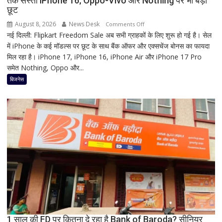
तक सस्ता iPhone 16; Oppo-Vivo और Nothing पर भी बड़ी
छूट
धार्मिक
रहस्य
August 8, 2026
News Desk
on
Comments Off
नई दिल्ली: Flipkart Freedom Sale अब सभी ग्राहकों के लिए शुरू हो गई है। सेल
Flipkart
में iPhone के कई मॉडल्स पर छूट के साथ बैंक ऑफर और एक्सचेंज बोनस का फायदा
Freedom
मिल रहा है। iPhone 17, iPhone 16, iPhone Air और iPhone 17 Pro
Sale
समेत Nothing, Oppo और...
में
iPhone
बिजनेस
पर
बंपर
ऑफर,
8
हजार
तक
सस्ता
iPhone
16;
Oppo-
Vivo
और
1 साल की FD पर कितना दे रहा है Bank of Baroda? सीनियर
Nothing