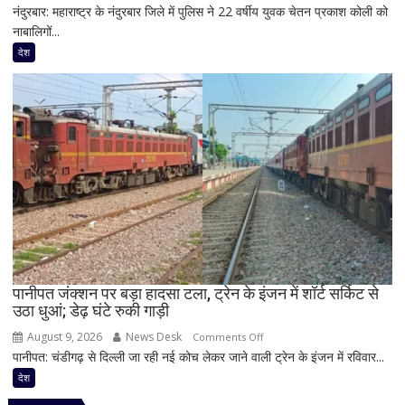
की
नंदुरबार: महाराष्ट्र के नंदुरबार जिले में पुलिस ने 22 वर्षीय युवक चेतन प्रकाश कोली को
महाराष्ट्र
झलक
नाबालिगों...
में
नाबालिगों
देश
और
युवाओं
के
यौन
शोषण
का
आरोप,
22
वर्षीय
युवक
गिरफ्तार;
फोन
पानीपत जंक्शन पर बड़ा हादसा टला, ट्रेन के इंजन में शॉर्ट सर्किट से
उठा धुआं; डेढ़ घंटे रुकी गाड़ी
में
मिले
August 9, 2026
News Desk
on
Comments Off
600
पानीपत: चंडीगढ़ से दिल्ली जा रही नई कोच लेकर जाने वाली ट्रेन के इंजन में रविवार...
पानीपत
से
जंक्शन
देश
ज्यादा
पर