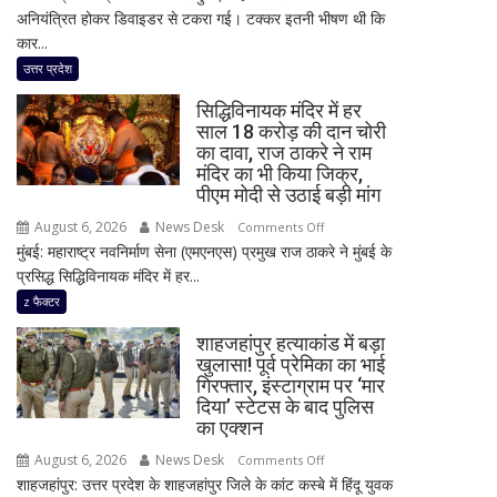
अनियंत्रित होकर डिवाइडर से टकरा गई। टक्कर इतनी भीषण थी कि
सड़क
कार...
हादसा,
अतीक
उत्तर प्रदेश
अहमद
सिद्धिविनायक मंदिर में हर
के
साल 18 करोड़ की दान चोरी
सबसे
का दावा, राज ठाकरे ने राम
छोटे
मंदिर का भी किया जिक्र,
बेटे
पीएम मोदी से उठाई बड़ी मांग
आबान
August 6, 2026
News Desk
on
Comments Off
अहमद
मुंबई: महाराष्ट्र नवनिर्माण सेना (एमएनएस) प्रमुख राज ठाकरे ने मुंबई के
सिद्धिविनायक
समेत
प्रसिद्ध सिद्धिविनायक मंदिर में हर...
मंदिर
दो
में
z फैक्टर
की
हर
मौत,
शाहजहांपुर हत्याकांड में बड़ा
साल
तीन
खुलासा! पूर्व प्रेमिका का भाई
18
गिरफ्तार, इंस्टाग्राम पर ‘मार
लोग
करोड़
दिया’ स्टेटस के बाद पुलिस
गंभीर
की
का एक्शन
घायल
दान
August 6, 2026
News Desk
on
Comments Off
चोरी
शाहजहांपुर: उत्तर प्रदेश के शाहजहांपुर जिले के कांट कस्बे में हिंदू युवक
शाहजहांपुर
का