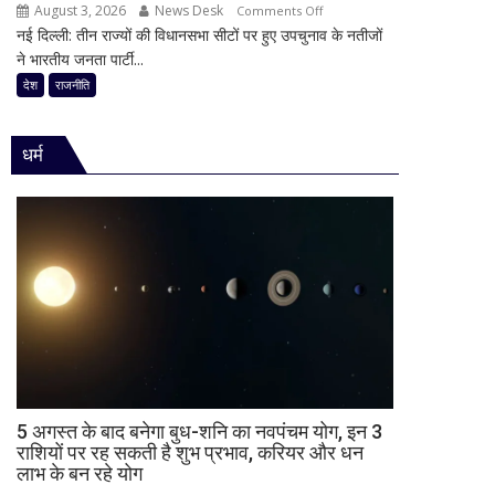
का
August 3, 2026
News Desk
on
Comments Off
की
किया
नई दिल्ली: तीन राज्यों की विधानसभा सीटों पर हुए उपचुनाव के नतीजों
30
राजनीति
ऐलान
ने भारतीय जनता पार्टी...
साल
में
का
देश
राजनीति
हलचल,
किला
BJP
ढहा,
को
धर्म
दतिया
दी
में
खुली
भी
चेतावनी;
BJP
JDU
को
ने
बड़ा
भी
झटका,
सुनाई
गुजरात
खरी-
ने
खरी
बचाई
साख;
3
5 अगस्त के बाद बनेगा बुध-शनि का नवपंचम योग, इन 3
उपचुनावों
राशियों पर रह सकती है शुभ प्रभाव, करियर और धन
लाभ के बन रहे योग
के