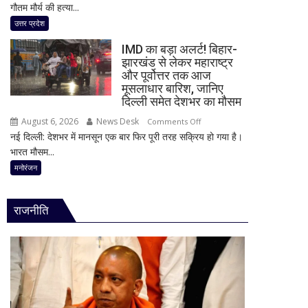
गौतम मौर्य की हत्या...
हत्याकांड
दावा,
में
उत्तर प्रदेश
राज
बड़ा
ठाकरे
IMD का बड़ा अलर्ट! बिहार-
खुलासा!
ने
झारखंड से लेकर महाराष्ट्र
पूर्व
और पूर्वोत्तर तक आज
राम
प्रेमिका
मूसलाधार बारिश, जानिए
मंदिर
का
दिल्ली समेत देशभर का मौसम
का
भाई
भी
August 6, 2026
News Desk
on
Comments Off
गिरफ्तार,
किया
नई दिल्ली: देशभर में मानसून एक बार फिर पूरी तरह सक्रिय हो गया है।
IMD
इंस्टाग्राम
जिक्र,
भारत मौसम...
का
पर
पीएम
बड़ा
मनोरंजन
‘मार
मोदी
अलर्ट!
दिया’
से
बिहार-
स्टेटस
राजनीति
उठाई
झारखंड
के
बड़ी
से
बाद
मांग
लेकर
पुलिस
महाराष्ट्र
का
और
एक्शन
पूर्वोत्तर
तक