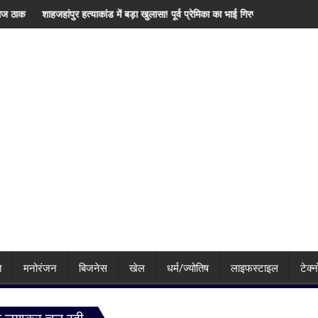
जिक्र, पीएम मोदी से उठाई बड़ी मांग
में बड़ा खुलासा! पूर्व प्रेमिका का भाई गिरफ्तार, इंस्टाग्राम पर 'मार दिया' स्टेटस के बाद पुलि
IMD का बड़ा अलर्ट! बिहार-झारखंड 
ि
मनोरंजन
बिजनेस
खेल
धर्म/ज्योतिष
लाइफस्टाइल
टेक्