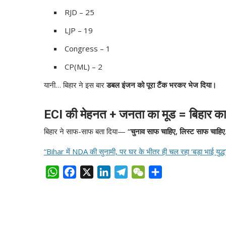
RJD – 25
LJP – 19
Congress – 1
CP(ML) – 2
यानी… बिहार ने इस बार
डबल इंजन को पूरा टैंक भरकर भेज दिया।
ECI की मेहनत + जनता का मूड = बिहार का
बिहार ने साफ-साफ बता दिया—
“चुनाव साफ चाहिए, लिस्ट साफ चाह
“Bihar में NDA की सुनामी, पर घर के भीतर ही चल रहा ‘बड़ा भाई युद्ध’
W
F
X
L
T
W
S
h
a
i
e
e
h
a
c
n
l
C
a
t
e
k
e
h
r
s
b
e
g
a
e