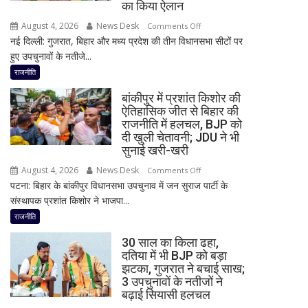
बड़ा
का किया ऐलान
बयान,
August 4, 2026
News Desk
on
Comments Off
बोले-
नई दिल्ली: गुजरात, बिहार और मध्य प्रदेश की तीन विधानसभा सीटों पर
2
SIT
हुए उपचुनावों के नतीजे...
राज्यों
जांच
में
राजनीति
में
हार,
किसी
बांकीपुर में प्रशांत किशोर की
गुजरात
साधु-
ऐतिहासिक जीत से बिहार की
में
राजनीति में हलचल, BJP को
संत
जीत…
दी खुली चेतावनी; JDU ने भी
की
उपचुनाव
सुनाई खरी-खरी
भूमिका
नतीजों
नहीं
August 4, 2026
News Desk
on
Comments Off
पर
मिली
पटना: बिहार के बांकीपुर विधानसभा उपचुनाव में जन सुराज पार्टी के
बांकीपुर
BJP
संस्थापक प्रशांत किशोर ने भाजपा...
में
अध्यक्ष
प्रशांत
राजनीति
नितिन
किशोर
नवीन
30 साल का किला ढहा,
की
का
दतिया में भी BJP को बड़ा
ऐतिहासिक
झटका, गुजरात ने बचाई साख;
पहला
जीत
3 उपचुनावों के नतीजों ने
रिएक्शन,
से
बढ़ाई सियासी हलचल
आत्ममंथन
बिहार