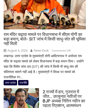
आज
मूसलाधार
बारिश,
जानिए
दिल्ली
समेत
राम मंदिर चढ़ावा मामले पर विधानसभा में सीएम योगी का
देशभर
बड़ा बयान, बोले- SIT जांच में किसी साधु-संत की भूमिका
का
नहीं मिली
मौसम
August 4, 2026
News Desk
on
Comments Off
लखनऊ: उत्तर प्रदेश के मुख्यमंत्री योगी आदित्यनाथ ने अयोध्या राम
राम
मंदिर के चढ़ावा मामले को लेकर विधानसभा में बड़ा बयान दिया। उन्होंने
मंदिर
कहा कि विशेष जांच दल (SIT) की जांच में किसी भी साधु-संत की
चढ़ावा
संलिप्तता सामने नहीं आई है। मुख्यमंत्री ने विपक्ष पर मामले को
मामले
राजनीतिक रंग...
पर
विधानसभा
उत्तर प्रदेश
राजनीति
में
2 राज्यों में हार, गुजरात में
सीएम
जीत… उपचुनाव नतीजों पर
योगी
BJP अध्यक्ष नितिन नवीन का
का
पहला रिएक्शन, आत्ममंथन