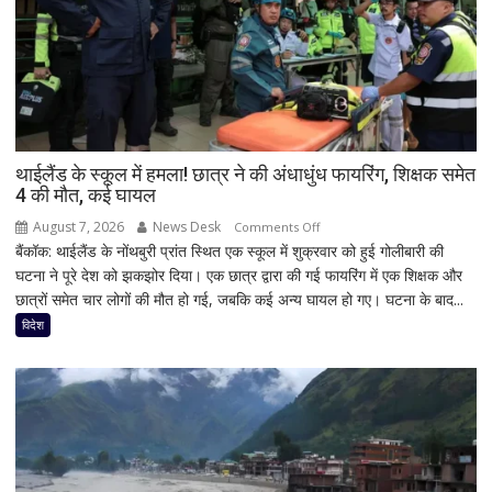
थाईलैंड के स्कूल में हमला! छात्र ने की अंधाधुंध फायरिंग, शिक्षक समेत
4 की मौत, कई घायल
August 7, 2026
News Desk
on
Comments Off
बैंकॉक: थाईलैंड के नोंथबुरी प्रांत स्थित एक स्कूल में शुक्रवार को हुई गोलीबारी की
थाईलैंड
घटना ने पूरे देश को झकझोर दिया। एक छात्र द्वारा की गई फायरिंग में एक शिक्षक और
के
छात्रों समेत चार लोगों की मौत हो गई, जबकि कई अन्य घायल हो गए। घटना के बाद...
स्कूल
में
विदेश
हमला!
छात्र
ने
की
अंधाधुंध
फायरिंग,
शिक्षक