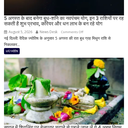
में
दिखेगा
5 अगस्त के बाद बनेगा बुध-शनि का नवपंचम योग, इन 3 राशियों पर रह
या
सकती है शुभ प्रभाव, करियर और धन लाभ के बन रहे योग
नहीं
August 5, 2026
News Desk
on
Comments Off
नई दिल्ली: वैदिक ज्योतिष के अनुसार 5 अगस्त की रात बुध ग्रह मिथुन राशि से
5
निकलकर...
अगस्त
के
धर्म/ज्योतिष
बाद
बनेगा
बुध-
शनि
का
नवपंचम
योग,
इन
3
राशियों
पर
रह
सावन में शिवलिंग पर बेलपत्र चढ़ाने से पहले जान लें ये 4 अहम नियम,