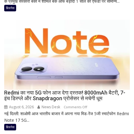
के प्रमुख सरकारी बैंकों में शामिल बैंक ऑफ बड़ौदा 1 साल की एफडी पर सामान्य...
की
FD
बिजनेस
पर
कितना
दे
रहा
है
Bank
of
Baroda?
सीनियर
सिटीजन
को
मिल
Redmi का नया 5G फोन आज देगा दस्तक! 8000mAh बैटरी, 7-
रहा
इंच डिस्प्ले और Snapdragon प्रोसेसर से मचेगी धूम
ज्यादा
फायदा,
August 6, 2026
News Desk
on
Comments Off
जानिए
नई दिल्ली: शाओमी आज भारतीय बाजार में अपना नया मिड-रेंज 5जी स्मार्टफोन Redmi
Redmi
नई
Note 17 5G...
का
ब्याज
नया
बिजनेस
दरें
5G