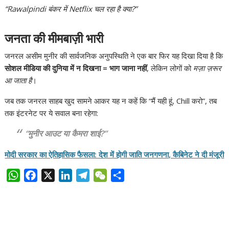
“Rawalpindi बंकर में Netflix चल रहा है क्या?”
जनता की मीमबाज़ी भारी
जनरल असीम मुनीर की सार्वजनिक अनुपस्थिति ने एक बार फिर यह दिखा दिया है कि
सोशल मीडिया की दुनिया में न दिखना = भाग जाना नहीं
, लेकिन लोगों को
मज़ा ज़रूर
आ जाता है
।
जब तक जनरल साहब खुद सामने आकर यह न कहें कि “मैं यही हूं, Chill करो”, तब
तक इंटरनेट पर ये सवाल बना रहेगा:
“मुनीर आउट या कैमरा शाई?”
मोदी सरकार का ऐतिहासिक फैसला: देश में होगी जाति जनगणना, कैबिनेट ने दी मंजूरी
W
F
X
L
T
W
S
h
a
i
e
e
h
a
c
n
l
C
a
t
e
k
e
h
r
s
b
e
g
a
e