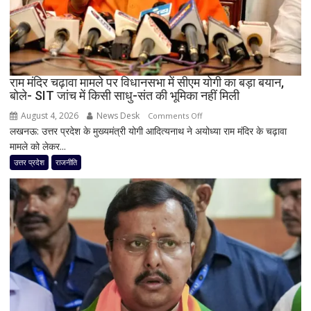
नई
जिम्मेदारियां
घोषित
राम मंदिर चढ़ावा मामले पर विधानसभा में सीएम योगी का बड़ा बयान,
बोले- SIT जांच में किसी साधु-संत की भूमिका नहीं मिली
August 4, 2026
News Desk
on
Comments Off
लखनऊ: उत्तर प्रदेश के मुख्यमंत्री योगी आदित्यनाथ ने अयोध्या राम मंदिर के चढ़ावा
राम
मामले को लेकर...
मंदिर
चढ़ावा
उत्तर प्रदेश
राजनीति
मामले
पर
विधानसभा
में
सीएम
योगी
का
बड़ा
बयान,