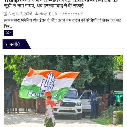
Trump के बयान से पाकिस्तान की बढ़ी किरकिरी! मध्यस्थ देशों की
सूची से नाम गायब, अब इस्लामाबाद ने दी सफाई
मिल
रहा
August 7, 2026
News Desk
on
Comments Off
ज्यादा
इस्लामाबाद: अमेरिका और ईरान के बीच तनाव कम कराने की कोशिशों को लेकर एक बार
Trump
फायदा,
फिर...
के
जानिए
बयान
विदेश
नई
से
ब्याज
राजनीति
पाकिस्तान
दरें
की
बढ़ी
किरकिरी!
मध्यस्थ
देशों
की
सूची
से
नाम
गायब,
अब
इस्लामाबाद
ने