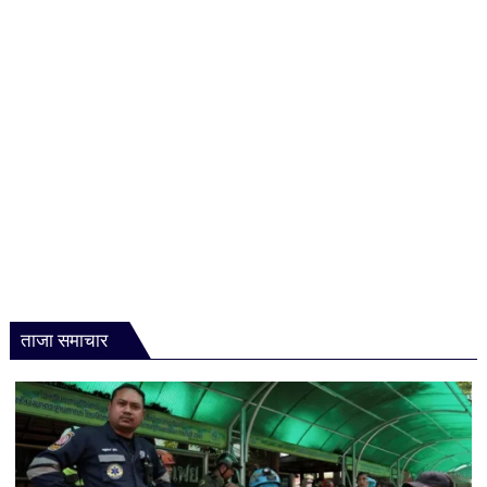
मिलियन
डॉलर
चुकाने
का
आदेश,
फैसले
से
बढ़ीं
मुश्किलें
ताजा समाचार