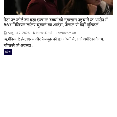
से
नाम
गायब,
मेटा पर कोर्ट का बड़ा एक्शन! बच्चों को नुकसान पहुंचाने के आरोप में
अब
567 मिलियन डॉलर चुकाने का आदेश, फैसले से बढ़ीं मुश्किलें
इस्लामाबाद
ने
August 7, 2026
News Desk
on
Comments Off
दी
न्यू मैक्सिको: इंस्टाग्राम और फेसबुक की मूल कंपनी मेटा को अमेरिका के न्यू
मेटा
सफाई
पर
मैक्सिको की अदालत...
कोर्ट
विदेश
का
बड़ा
एक्शन!
बच्चों
को
नुकसान
पहुंचाने
के
आरोप
में
567