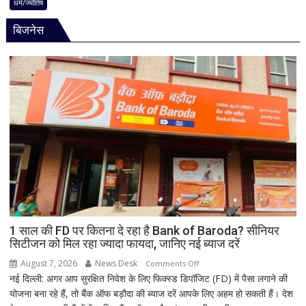
की
धर्म/ज्योतिष
है
अद्भुत
भगवान
बिजनेस
परंपरा!
शिव
बाबा
की
बैद्यनाथ
पूजा
से
पहले
क्यों
होता
है
मां
काली
का
श्रृंगार?
जानिए
हृदयपीठ
1 साल की FD पर कितना दे रहा है Bank of Baroda? सीनियर
सिटीजन को मिल रहा ज्यादा फायदा, जानिए नई ब्याज दरें
का
धार्मिक
August 7, 2026
News Desk
on
Comments Off
रहस्य
नई दिल्ली: अगर आप सुरक्षित निवेश के लिए फिक्स्ड डिपॉजिट (FD) में पैसा लगाने की
1
योजना बना रहे हैं, तो बैंक ऑफ बड़ौदा की ब्याज दरें आपके लिए अहम हो सकती हैं। देश
साल