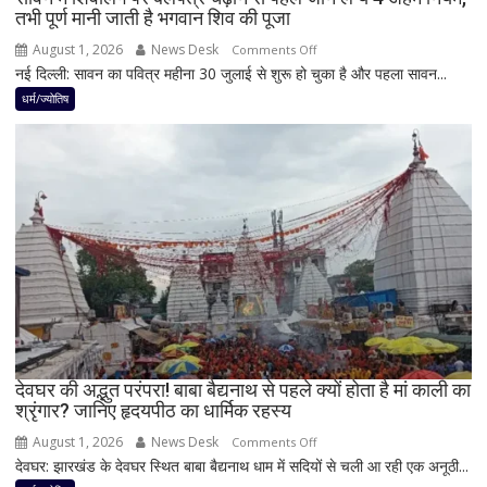
तभी पूर्ण मानी जाती है भगवान शिव की पूजा
सकती
है
August 1, 2026
News Desk
on
Comments Off
शुभ
नई दिल्ली: सावन का पवित्र महीना 30 जुलाई से शुरू हो चुका है और पहला सावन...
सावन
प्रभाव,
में
धर्म/ज्योतिष
करियर
शिवलिंग
और
पर
धन
बेलपत्र
लाभ
चढ़ाने
के
से
बन
पहले
रहे
जान
योग
लें
ये
4
अहम
नियम,
देवघर की अद्भुत परंपरा! बाबा बैद्यनाथ से पहले क्यों होता है मां काली का
श्रृंगार? जानिए हृदयपीठ का धार्मिक रहस्य
तभी
पूर्ण
August 1, 2026
News Desk
on
Comments Off
मानी
देवघर: झारखंड के देवघर स्थित बाबा बैद्यनाथ धाम में सदियों से चली आ रही एक अनूठी...
देवघर
जाती