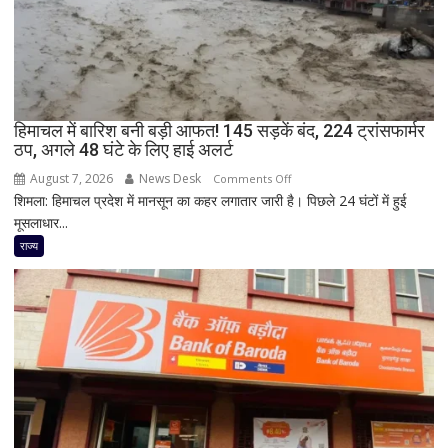
समेत
4
की
मौत,
कई
हिमाचल में बारिश बनी बड़ी आफत! 145 सड़कें बंद, 224 ट्रांसफार्मर
घायल
ठप, अगले 48 घंटे के लिए हाई अलर्ट
August 7, 2026
News Desk
on
Comments Off
शिमला: हिमाचल प्रदेश में मानसून का कहर लगातार जारी है। पिछले 24 घंटों में हुई
हिमाचल
मूसलाधार...
में
बारिश
राज्य
बनी
बड़ी
आफत!
145
सड़कें
बंद,
224
ट्रांसफार्मर
ठप,