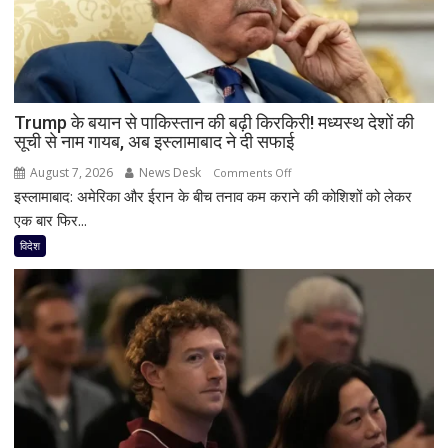
शिक्षक
समेत
4
की
मौत,
Trump के बयान से पाकिस्तान की बढ़ी किरकिरी! मध्यस्थ देशों की
कई
सूची से नाम गायब, अब इस्लामाबाद ने दी सफाई
घायल
August 7, 2026
News Desk
on
Comments Off
इस्लामाबाद: अमेरिका और ईरान के बीच तनाव कम कराने की कोशिशों को लेकर
Trump
के
एक बार फिर...
बयान
विदेश
से
पाकिस्तान
की
बढ़ी
किरकिरी!
मध्यस्थ
देशों
की
सूची