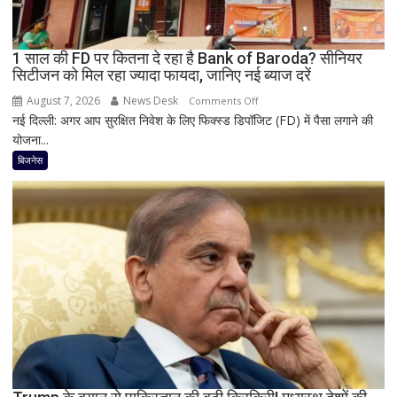
अगले
48
घंटे
1 साल की FD पर कितना दे रहा है Bank of Baroda? सीनियर
सिटीजन को मिल रहा ज्यादा फायदा, जानिए नई ब्याज दरें
के
लिए
August 7, 2026
News Desk
on
Comments Off
हाई
नई दिल्ली: अगर आप सुरक्षित निवेश के लिए फिक्स्ड डिपॉजिट (FD) में पैसा लगाने की
1
अलर्ट
योजना...
साल
की
बिजनेस
FD
पर
कितना
दे
रहा
है
Bank
of
Baroda?
सीनियर
सिटीजन
को