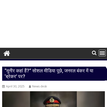
“मुनीर कहां हैं?” सोशल मीडिया पूछे, जनरल बंकर में या
‘ब्रेकर’ पर?
April 30, 2025
News desk