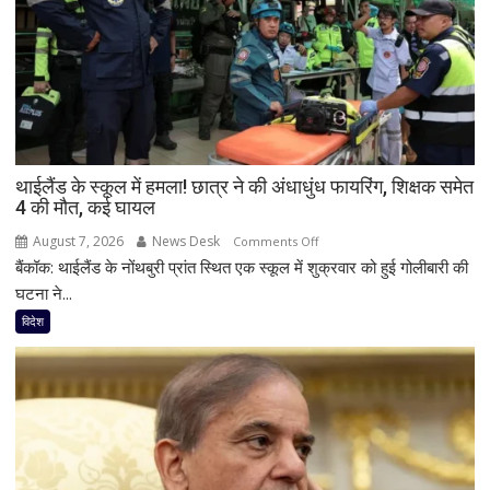
थाईलैंड के स्कूल में हमला! छात्र ने की अंधाधुंध फायरिंग, शिक्षक समेत
4 की मौत, कई घायल
August 7, 2026
News Desk
on
Comments Off
बैंकॉक: थाईलैंड के नोंथबुरी प्रांत स्थित एक स्कूल में शुक्रवार को हुई गोलीबारी की
थाईलैंड
के
घटना ने...
स्कूल
विदेश
में
हमला!
छात्र
ने
की
अंधाधुंध
फायरिंग,