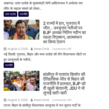
लखनऊ: उत्तर प्रदेश के मुख्यमंत्री योगी आदित्यनाथ ने अयोध्या राम
राम
बदली,
मंदिर के चढ़ावा मामले को लेकर...
मंदिर
नई
चढ़ावा
उत्तर प्रदेश
राजनीति
जिम्मेदारियां
मामले
घोषित
2 राज्यों में हार, गुजरात में
पर
जीत… उपचुनाव नतीजों पर
विधानसभा
BJP अध्यक्ष नितिन नवीन का
में
पहला रिएक्शन, आत्ममंथन
सीएम
का किया ऐलान
योगी
August 4, 2026
News Desk
on
Comments Off
का
नई दिल्ली: गुजरात, बिहार और मध्य प्रदेश की तीन विधानसभा सीटों पर
2
बड़ा
हुए उपचुनावों के नतीजे...
राज्यों
बयान,
में
राजनीति
बोले-
हार,
SIT
बांकीपुर में प्रशांत किशोर की
गुजरात
जांच
ऐतिहासिक जीत से बिहार की
में
राजनीति में हलचल, BJP को
में
जीत…
दी खुली चेतावनी; JDU ने भी
किसी
उपचुनाव
सुनाई खरी-खरी
साधु-
नतीजों
संत
August 4, 2026
News Desk
on
Comments Off
पर
की
पटना: बिहार के बांकीपुर विधानसभा उपचुनाव में जन सुराज पार्टी के
बांकीपुर
BJP