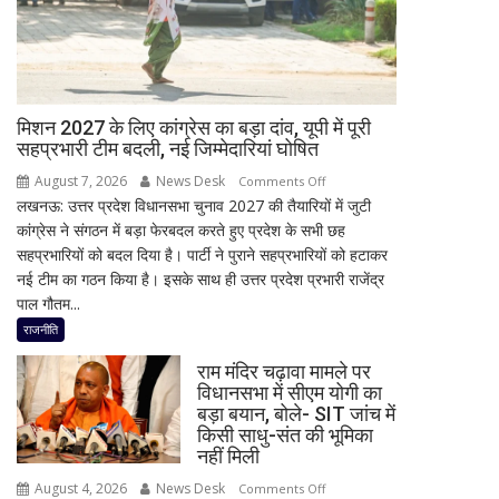
अब
इस्लामाबाद
ने
दी
सफाई
मिशन 2027 के लिए कांग्रेस का बड़ा दांव, यूपी में पूरी
सहप्रभारी टीम बदली, नई जिम्मेदारियां घोषित
August 7, 2026
News Desk
on
Comments Off
लखनऊ: उत्तर प्रदेश विधानसभा चुनाव 2027 की तैयारियों में जुटी
मिशन
कांग्रेस ने संगठन में बड़ा फेरबदल करते हुए प्रदेश के सभी छह
2027
सहप्रभारियों को बदल दिया है। पार्टी ने पुराने सहप्रभारियों को हटाकर
के
नई टीम का गठन किया है। इसके साथ ही उत्तर प्रदेश प्रभारी राजेंद्र
लिए
पाल गौतम...
कांग्रेस
का
राजनीति
बड़ा
राम मंदिर चढ़ावा मामले पर
दांव,
विधानसभा में सीएम योगी का
यूपी
बड़ा बयान, बोले- SIT जांच में
में
किसी साधु-संत की भूमिका
पूरी
नहीं मिली
सहप्रभारी
August 4, 2026
News Desk
on
Comments Off
टीम