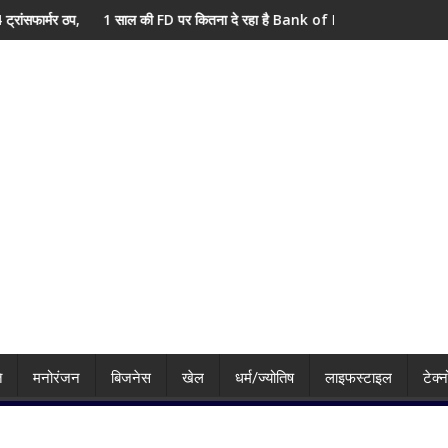
े के लिए हाई अलर्ट
ी FD पर कितना दे रहा है Bank of Baroda? सीनियर सिटीजन को मिल रहा ज्यादा फायदा,
Trump के बयान से पाकि
ि
मनोरंजन
बिजनेस
खेल
धर्म/ज्योतिष
लाइफस्टाइल
टेक्