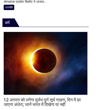
भूमिका
संस्थापक प्रशांत किशोर ने भाजपा...
में
अध्यक्ष
नहीं
प्रशांत
राजनीति
नितिन
मिली
किशोर
नवीन
की
का
धर्म
ऐतिहासिक
पहला
जीत
रिएक्शन,
से
आत्ममंथन
बिहार
का
की
किया
राजनीति
ऐलान
में
हलचल,
BJP
को
दी
खुली
चेतावनी;
JDU
ने
12 अगस्त को लगेगा दुर्लभ पूर्ण सूर्य ग्रहण, दिन में छा
जाएगा अंधेरा; जानें भारत में दिखेगा या नहीं
भी
सुनाई