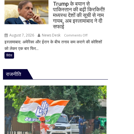
48
Trump के बयान से
पर
घंटे
पाकिस्तान की बढ़ी किरकिरी!
कितना
मध्यस्थ देशों की सूची से नाम
के
दे
गायब, अब इस्लामाबाद ने दी
लिए
रहा
सफाई
हाई
है
अलर्ट
August 7, 2026
News Desk
on
Comments Off
Bank
इस्लामाबाद: अमेरिका और ईरान के बीच तनाव कम कराने की कोशिशों
Trump
of
को लेकर एक बार फिर...
के
Baroda?
बयान
विदेश
सीनियर
से
सिटीजन
पाकिस्तान
को
राजनीति
की
मिल
बढ़ी
रहा
किरकिरी!
ज्यादा
मध्यस्थ
फायदा,
देशों
जानिए
की
नई
सूची
ब्याज
से
दरें
नाम
गायब,