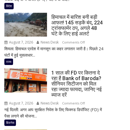
हमला!
विदेश
छात्र
हिमाचल में बारिश बनी बड़ी
ने
आफत! 145 सड़कें बंद, 224
की
ट्रांसफार्मर ठप, अगले 48
अंधाधुंध
घंटे के लिए हाई अलर्ट
फायरिंग,
August 7, 2026
News Desk
on
Comments Off
शिक्षक
शिमला: हिमाचल प्रदेश में मानसून का कहर लगातार जारी है। पिछले 24
हिमाचल
समेत
घंटों में हुई मूसलाधार...
में
4
बारिश
राज्य
की
बनी
मौत,
1 साल की FD पर कितना दे
बड़ी
कई
रहा है Bank of Baroda?
आफत!
घायल
सीनियर सिटीजन को मिल
145
रहा ज्यादा फायदा, जानिए नई
सड़कें
ब्याज दरें
बंद,
August 7, 2026
News Desk
on
Comments Off
224
नई दिल्ली: अगर आप सुरक्षित निवेश के लिए फिक्स्ड डिपॉजिट (FD) में
1
ट्रांसफार्मर
पैसा लगाने की योजना...
साल
ठप,
की
बिजनेस
अगले
FD